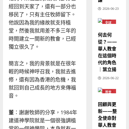
經回到天家了，還有一部分也
2026-06-23
移民了，只有主任牧師留下。
他說因為我的緣故就支持植
全球
華人
堂，然後我就用差不多三年的
教會
何去何
普世
時間建立一間新的教會，已經
宣教
從？——
獨立很久了。
華人教會
在這個時
代的角色
簡言之，我的背景就是在很年
｜葉立揚
輕的時候神呼召我，我就去進
2026-06-22
修，還有因為香港的危機，我
就回到自己成長的地方來傳福
普世
音。
宣教
回顧與更
新——整
董
：謝謝牧師的分享，1984年
全使命對
建道神學院就是一個很強調植
華人教會
堂的一個神學院，本身就有一