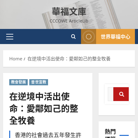
Skip
｜
斯
華福文庫
to
4
王
林
content
永
傳
CCCOWE ArticleLib
普世宣教
信
福
差
音
世界華福中心
傳
的
Primary
2025-
過
可
02-
Menu
5
來
18
行
Home
在逆境中活出使命：愛鄰如己的整全牧養
人
策
普世宣教
的
略
馬
佳
｜
來
美
黃
教會發展
普世宣教
西
見
約
Search
6
亞
在逆境中活出使
證
瑟
for:
華
｜
命：愛鄰如己的整
普世宣教
Search
人
歐
2025-
德
的
陽
02-
全牧養
國
農
瑞
20
華
曆
萍
熱門
7
人
新
香港的社會過去五年發生許