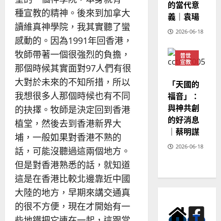
的當代意
種宣教的精神。後來到加拿大
義｜袁瑒
讀維真神學院，我其實聽了蠻
2026-06-18
感動的。因為1991年回香港，
牧師帶著一個很強烈的負擔，
普世
宣教
那個時候其實面對97人們有很
神學
教育
大對於未來的不知所措，所以
「天國的
我想很多人那個時候也有不同
福音」：
與神共創
的抉擇。牧師是決定回到香港
的好消息
植堂，然後去到香港新界大
｜蔡明謀
埔，一般如果對香港不熟的
2026-06-18
話，可能沒聽過這兩個地方。
但是對香港熟悉的話，就知道
這是在香港比較北邊靠近中國
大陸的地方，早期來講交通真
的很不方便，現在才開始有一
些地鐵把它連在一起，這跟當