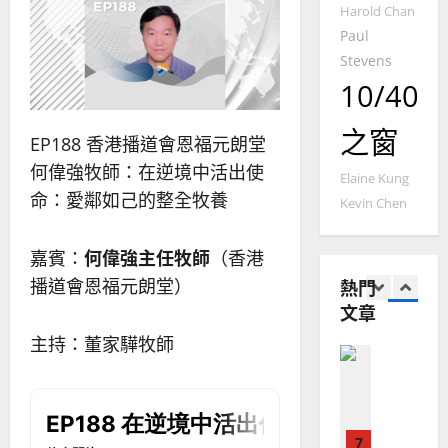
命
穆
Harold Chan
反
｜
斯
Paul
思
4
王
林
｜
Stevens
永
傳
葉
10/40
普世宣教
信
福
大
差
音
銘
之窗
傳
的
EP188 香港播道會恩福元朗堂
2025-
過
可
02-
何偉強牧師：在逆境中活出使
2025-
Elaine Kung
5
來
18
行
02-
命：愛鄰如己的整全牧養
Kevin Chen
人
策
18
普世宣教
的
略
馬
佳
｜
嘉賓：
何偉強主任牧師
（香港
來
美
黃
熱門
播道會恩福元朗堂）
西
見
約
文章
6
亞
證
瑟
華
｜
主持：董家驊牧師
普世宣教
人
歐
2025-
德
的
陽
02-
國
農
瑞
20
華
曆
萍
7
人