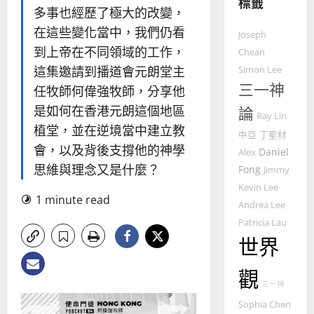
標籤
宣
年
2025-
多事也經歷了極大的改變，
教會發展
教
｜
02-
門徒培育
在這些變化當中，我們仍看
經
余
Joseph
20
如
歷
到上帝在不同領域的工作，
自
Chean
何
｜
力
這集邀請到播道會元朗堂主
Simon Lee
以
1
吳
三一神
任牧師何偉強牧師，分享他
國
振
2025-
普世宣教
度
是如何在香港元朗這個地區
論
忠
02-
Ray Lin
思
福
、
18
植堂，並在逆境當中建立教
中亞
丁聖材
維
音
溫
會，以及背後支撐他的神學
Daniel
Alex
建
未
淑
思維與理念又是什麼？
2
造
Fong
及
Jimmy
芳
地
之
Kevin Lee
普世宣教
1 minute read
方
民
Andrea Lee
2025-
神學教育
堂
的
02-
Patricia Lau
宣
會
定
20
世界
教
？
義
的
3
、
觀
整
現
2024-
三一神
普世宣教
全
況
01-
使
Sophia Chen
向
09
及