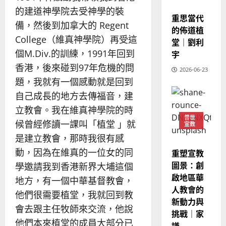
7
宣教
人
新
的建道神學院去受神學的裝
宣
重思當代
年
2025-
備，然後到加拿大的 Regent
教
｜
的佈道植
02-
College（維真神學院）再受這
經
余
堂｜劉利
20
歷
自
個M.Div.的訓練，1991年回到
宇
｜
力
香港，後來碰到97年危機的問
2026-06-23
吳
題，我就有一個感動就是回到
振
2025-
忠
自己成長的地方去傳福音，建
02-
、
18
立教會。我在維真神學院的時
溫
普世
候曾經修讀一課叫「植堂 」就
宣教
淑
是建立教會，那時我很有感
芳
動，因為在維真的一位女的同
重塑宣教
2025-
圖景：創
學邀請我到香港新界大埔這個
02-
啟地區華
地方，有一個中華基督教會，
20
人教會的
他們很需要植堂，我就回到教
新動力與
會去跟主任牧師來交流，他說
挑戰｜家
他們本來植堂的成員大部分已
謙