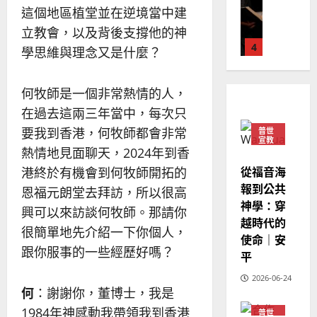
使
向
09
及
這個地區植堂並在逆境當中建
命
穆
反
立教會，以及背後支撐他的神
｜
斯
思
4
王
林
學思維與理念又是什麼？
｜
永
傳
葉
普世宣教
信
福
大
何牧師是一個非常熱情的人，
差
音
銘
傳
的
在過去這兩三年當中，每次只
2025-
過
可
02-
要我到香港，何牧師都會非常
普世
2025-
5
來
宣教
18
行
02-
熱情地見面聊天，2024年到香
人
策
18
普世宣教
從福音海
港終於有機會到何牧師開拓的
的
略
馬
報到公共
佳
｜
恩福元朗堂去拜訪，所以很高
來
美
神學：穿
黃
興可以來訪談何牧師。那請你
西
見
約
越時代的
很簡單地先介紹一下你個人，
6
亞
證
瑟
使命｜安
華
｜
跟你服事的一些經歷好嗎？
平
普世宣教
人
歐
2025-
德
的
2026-06-24
陽
02-
何
：謝謝你，董博士，我是
國
農
瑞
20
華
曆
1984年神感動我帶領我到香港
萍
普世