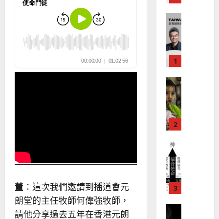
新
宣
年
2025-
教會發展
教
｜
02-
門徒培育
經
余
20
如
歷
自
何
｜
力
以
1
吳
國
振
2025-
普世宣教
度
忠
02-
思
福
、
18
維
音
溫
建
未
淑
2
造
及
芳
地
之
普世宣教
方
民
2025-
神學教育
堂
的
02-
宣
會
定
20
教
？
義
董
：這次我們邀請到播道會元
的
3
、
整
朗堂的主任牧師何偉強牧師，
現
2024-
普世宣教
全
況
01-
請他分享過去五年在香港元朗