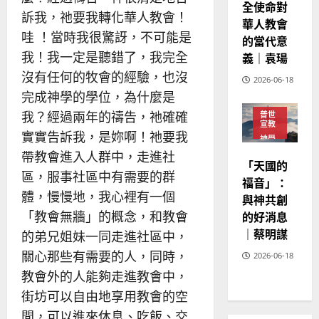
全使命對
20
訴我，祂要我轉化華人教會！
華人教會
哇 ！當時我很驚訝，不可能是
的當代意
我！我一定是聽錯了，我完全
義｜袁瑒
沒有任何的牧會的經驗，也沒
2026-06-18
完成神學的學位，為什麼是
我？經過兩年的禱告，祂確確
普世
宣教
實實告訴我，是妳啊！祂要我
神學
教育
帶教會進入人群中，走進社
「天國的
區，服事社區中有需要的群
福音」：
體，慢慢地，我心裡有一個
與神共創
「教會無牆」的概念，和教會
的好消息
｜蔡明謀
的弟兄姐妹一同走進社區中，
關心那些有需要的人，同時，
2026-06-18
教會外的人能夠走進教會中，
街坊可以自由地享用教會的空
間，可以進來休息、吃飯、交