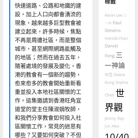
標籤
的
3
快速道路、公路和地鐵的建
整
設，加上人口向都會湧流的
普世宣教
全
Kevin Lee
三
使
向
現象，越來越多巨型教會被
Paul
一神
命
穆
Stevens
建立起來，許多時候，焦點
｜
斯
Harold Chan
不再是周遭社區，而是整個
4
王
林
Daniel
城市，甚至網際網路能觸及
永
傳
三
普世宣教
信
Fong
福
的地區；然而在過去五年，
差
音
一神論
隨著處境的發展及變化，香
傳
的
2025-
港的教會有一個新的趨勢，
中亞
Elaine
過
可
02-
5
來
愈來愈多的教會開始重新看
Kung
Sophia
18
行
人
策
世
重並投入本地社區關懷的工
普世宣教
Chen
的
略
作。這集邀請到香港旺角宣
馬
佳
｜
界觀
道堂的堂主任陳淑娟牧師，
來
美
黃
西
見
約
和我們分享教會如何投入社
Jimmy
Ray
6
亞
證
瑟
區關懷工作，常見的迷思有
Lin
Alex
華
｜
10/40
哪些？又要如何突破？不但
普世宣教
人
歐