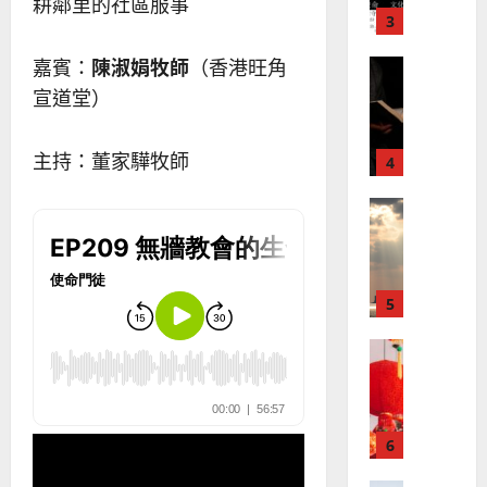
？
義
耕鄰里的社區服事
的
3
、
整
現
2024-
嘉賓：
陳淑娟牧師
（香港旺角
普世宣教
全
況
01-
使
向
宣道堂）
09
及
命
穆
反
｜
斯
思
主持：董家驊牧師
4
王
林
｜
永
傳
葉
普世宣教
信
福
大
差
音
銘
傳
的
2025-
過
可
02-
2025-
5
來
18
行
02-
人
策
18
普世宣教
的
略
馬
佳
｜
來
美
黃
西
見
約
6
亞
證
瑟
華
｜