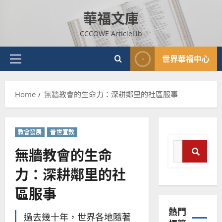
Skip
華福文庫
to
content
CCCOWE ArticleLib
世界華福中心
Primary
Menu
Home
無牆教會的生命力：深耕鄰里的社區服事
教會發展
普世宣教
Search
無牆教會的生命
for:
力：深耕鄰里的社
Search
普世宣教
區服事
神學教育
宣
熱門
教
過去幾十年，世界各地隨著