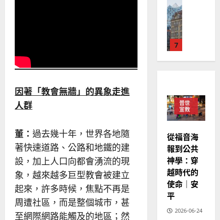
普世宣教
人
歐
2025-
德
的
陽
02-
國
農
瑞
20
華
曆
萍
7
人
新
宣
年
2025-
教會發展
教
｜
02-
門徒培育
經
余
20
如
歷
自
因著「教會無牆」的異象走進
何
｜
力
人群
普世
以
1
宣教
吳
國
振
2025-
普世宣教
度
忠
董：
過去幾十年，世界各地隨
02-
從福音海
思
福
、
18
著快速道路、公路和地鐵的建
報到公共
維
音
溫
神學：穿
設，加上人口向都會湧流的現
建
未
淑
越時代的
2
造
及
象，越來越多巨型教會被建立
芳
使命｜安
地
之
起來，許多時候，焦點不再是
普世宣教
方
平
民
2025-
周遭社區，而是整個城市，甚
神學教育
堂
的
02-
2026-06-24
宣
至網際網路能觸及的地區；然
會
定
20