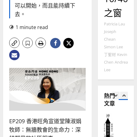
2025-
德
的
可以開始，而且能持續下
陽
02-
之窗
國
農
瑞
20
去。
華
曆
萍
7
人
Patricia Lau
新
1 minute read
宣
年
Joseph
2025-
教會發展
教
｜
Chean
02-
門徒培育
經
余
20
Simon Lee
如
歷
自
丁聖材
Kevin
何
｜
力
Chen
Andrea
以
1
吳
國
Lee
振
2025-
普世宣教
度
忠
02-
思
福
、
18
維
音
溫
熱門
建
未
淑
文章
2
造
及
芳
地
之
普世宣教
方
民
2025-
EP209 香港旺角宣道堂陳淑娟
神學教育
堂
的
02-
宣
牧師：無牆教會的生命力：深
會
定
20
教