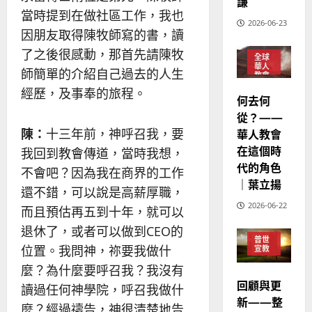
華
謙
｜
普世宣教
當時提到在做社區工作，我也
人
歐
2025-
2026-06-23
德
的
陽
因朋友取得陳牧師寫的書，讀
02-
國
農
瑞
20
了之後很感動，那首先請陳牧
全球
華
曆
萍
華人
師簡單的介紹自己過去的人生
7
人
新
教會
宣
年
普世
經歷，及事奉的旅程。
2025-
何去何
宣教
教
｜
02-
從？——
經
余
20
陳：
十三年前，神呼召我，要
華人教會
歷
自
在這個時
｜
我回到教會傳道，當時我想，
力
代的角色
吳
不會吧？因為我在商界的工作
振
｜葉立揚
2025-
還不錯，可以說是高薪厚職，
忠
02-
2026-06-22
而且預估再五到十年，就可以
、
18
溫
退休了，或者可以做到CEO的
普世
淑
位置。我問神，祢要我做什
宣教
芳
麼？為什麼要呼召我？我沒有
回顧與更
讀過任何神學院，呼召我做什
2025-
新——整
02-
麼？經過禱告，神很清楚地告