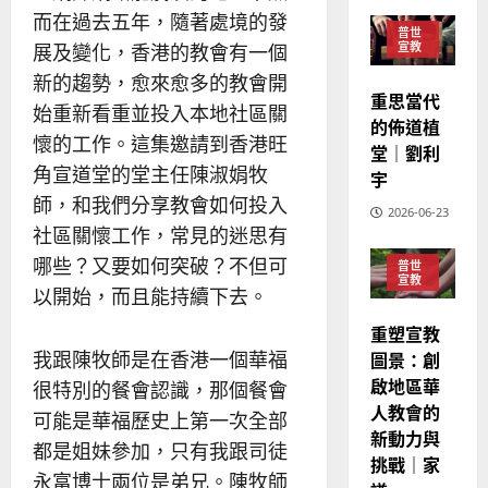
教
？
義
而在過去五年，隨著處境的發
的
普世
3
、
宣教
展及變化，香港的教會有一個
整
現
2024-
新的趨勢，愈來愈多的教會開
普世宣教
全
況
01-
重思當代
使
向
始重新看重並投入本地社區關
09
及
的佈道植
命
穆
反
懷的工作。這集邀請到香港旺
堂｜劉利
｜
斯
思
角宣道堂的堂主任陳淑娟牧
宇
4
王
林
｜
師，和我們分享教會如何投入
永
傳
葉
2026-06-23
普世宣教
信
福
大
社區關懷工作，常見的迷思有
差
音
銘
哪些？又要如何突破？不但可
普世
傳
的
2025-
宣教
以開始，而且能持續下去。
過
可
02-
2025-
5
來
18
行
02-
重塑宣教
人
策
18
我跟陳牧師是在香港一個華福
圖景：創
普世宣教
的
略
啟地區華
很特別的餐會認識，那個餐會
馬
佳
｜
人教會的
來
美
可能是華福歷史上第一次全部
黃
新動力與
西
見
約
都是姐妹參加，只有我跟司徒
6
挑戰｜家
亞
證
瑟
永富博士兩位是弟兄。陳牧師