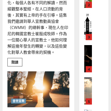
化，每個人各有不同的解讀，然而
教
？
義
的
縱觀整本聖經，在人口流動的背
3
、
整
後，其實有上帝的手在引導。這集
現
2024-
普世宣教
全
況
01-
我們邀請到華人宣教動員協會
使
向
09
及
（CWMM）的總幹事，現在人在印
命
穆
反
尼的韓國宣教士崔殷成牧師。作為
｜
斯
思
一位關心華人的宣教士，他如何理
4
王
林
｜
解這幾年發生的轉變，以及這些變
永
傳
葉
普世宣教
信
化對華人教會帶來的契機。
福
大
差
音
銘
Read
閱讀
傳
的
2025-
more
過
可
about
02-
2025-
華
5
來
18
行
02-
人
人
宣
策
18
教
普世宣教
的
略
的
馬
再
佳
｜
定
來
美
黃
位：
從
西
見
約
普世宣教
「差
6
亞
證
瑟
出
去」