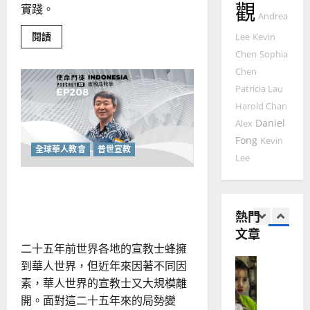
普世宣教
觀
人
歐
實踐。
2025-
Andrea
德
的
陽
02-
國
農
Read
閱讀
瑞
Lee
Kevin
20
more
華
曆
萍
Chen
Sophia
about
7
人
重
新
Chen
塑
宣
年
宣
2025-
Patricia Lau
教會發展
教
教
｜
02-
圖
門徒培育
Harold Chan
經
余
景：
20
如
Daniel
創
Alex
歷
自
啟
何
Fong
｜
Kevin
力
地
全球華人教會
普世宣教
區
以
1
吳
Lee
華
國
振
人
2025-
教
普世宣教
華人宣教的再定位：從「差
度
忠
02-
會
思
福
的
、
出去」到「一起走」
18
新
維
熱門
音
溫
動
建
未
力
文章
淑
與
2
造
及
二十五年前世界各地的宣教士蜂擁
芳
挑
戰
地
之
到華人世界，但近年來因著不同因
｜
普世宣教
方
民
家
2025-
素，華人世界的宣教士又大規模離
神學教育
謙
堂
的
02-
開。面對這二十五年來的局勢變
宣
會
定
20