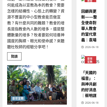
卓
普世
華
｜
聰
何能成為以宣教為本的教會？需要
宣教
普世宣教
人
歐
回顧與更
怎樣的結構性、心態上的轉變？資
2025-
德
的
陽
02-
新——整
源不豐富的中小型教會能否做宣
國
農
瑞
20
全使命對
教？有什麼共同的難題？教會的增
華
曆
萍
華人教會
長是指教會內人數的增多，還是整
7
人
新
的當代意
宣
體數量的增多？牧者要如何培養神
年
2025-
義｜袁瑒
教
｜
國度的胸襟、眼光和使命感？來聽
02-
經
余
20
聽杜牧師的經驗分享吧！
2026-06-18
歷
自
｜
力
Read
閱讀
普世
more
吳
宣教
about
振
培
神學
2025-
養
教育
忠
「天國的
02-
國
度
、
18
福音」：
胸
溫
襟，
與神共創
成
淑
的好消息
為
芳
以
｜蔡明謀
宣
普世宣教
教
為
2026-06-18
2025-
本