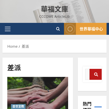
Skip
華福文庫
to
content
CCCOWE ArticleLib
世界華福中心
Primary
Menu
Home
差派
差派
Search
for:
Search
普世宣教
神學教育
宣
熱門
普世宣教
教