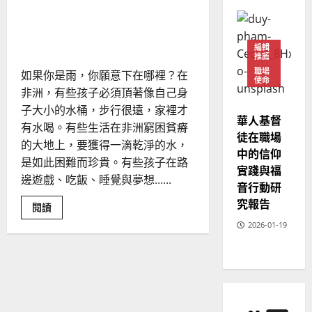
02-
的
千里之行始於足下──非洲
教
20
會
訪宣行動｜賴顯光
編輯
推薦
職場
如果你是雨，你願意下在哪裡？在
使命
非洲，有些孩子必須頂著像自己身
子大小的水桶，步行很遠，家裡才
華人基督
有水喝。有些生活在非洲窮困貧瘠
徒在職場
的大地上，要獲得一滴乾淨的水，
中的信仰
是如此困難而珍貴。有些孩子在路
實踐與福
邊遊戲、吃飯、睡覺與夢想......
音行動研
究報告
Read
閱讀
more
2026-01-19
about
千
里
之
行
始
於
足
下