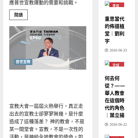
宣
會
應普世宣教運動的需要和挑戰。
定
20
普世
教
？
義
宣教
的
Read
閱讀
3
、
重思當代
more
整
現
about
2024-
的佈道植
從
普世宣教
全
況
01-
香
堂｜劉利
使
向
港
09
及
宇
宣
命
穆
反
教
｜
斯
運
思
2026-06-23
動
4
王
林
｜
的
永
過
普世宣教
傳
葉
全球
去
普世宣教
信
福
華人
大
與
教會
發
差
音
培養國度胸襟，成為以宣教
銘
何去何
展
普世
傳
的
反
2025-
宣教
從？——
為本的教會
思
過
可
02-
2025-
華人教會
華
5
來
18
行
人
02-
在這個時
宣
人
策
18
教
宣教大會一屆屆火熱舉行，真正走
代的角色
普世宣教
的
運
略
出去的宣教士卻寥寥無幾。是什麼
動
｜葉立揚
馬
佳
｜
的
造成了這種落差？ 神的教會，不是
來
方
美
黃
2026-06-22
向
某一間堂會。宣教，不是一次性的
西
見
約
｜
6
劉
亞
證
活動，是神給全地教會的使命。如
瑟