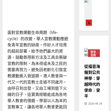
華
｜
從香港宣教運動的過去與發
到
普世宣教
人
歐
「一
2025-
展反思華人宣教運動的方向
起
德
的
陽
02-
走」
國
｜劉卓聰
農
瑞
20
華
曆
萍
7
人
新
宣
面對宣教運動生命周期（life-
年
2025-
教會發展
教
｜
cycle）的改變，華人宣教運動應避
02-
門徒培育
經
余
20
免青年宣教的缺席，作好人才培育
如
歷
自
的超前部署，給予他們最大的資
普世
何
｜
力
宣教
源，鼓勵善用新方法及工具去衝破
以
1
吳
宣教的限制，為未得或未及之民的
國
振
從福音海
2025-
普世宣教
度
需要再努力，避免因老齡化引致宣
忠
02-
報到公共
思
福
教運動進入衰退期。港人教會與一
、
18
神學：穿
維
音
溫
代又一代的宣教士走過不同歲月，
越時代的
建
未
淑
由呼召到出發，又由工場到退下火
使命｜安
2
造
及
芳
線的日子，這寶貴經驗能成為各地
平
地
之
華人教會的借鏡，學習以人為本的
普世宣教
方
民
2026-06-24
2025-
神學教育
宣教事工，讓各地華人教會更能回
堂
的
02-