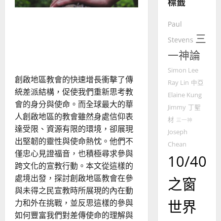
標籤
的
3
重塑宣教圖景：創啟地區華
整
Paul
普世宣教
全
人教會的新動力與挑戰｜家
三
Stevens
使
向
謙
命
一神論
穆
｜
斯
Simon Lee
4
王
林
創啟地區教會的快速增長衝擊了傳
Ray Lin
中亞
永
傳
統差派結構，促使我們重新思考教
普世宣教
Elaine Kung
信
福
會的身分與使命。而全球最大的華
差
音
Jimmy
丁聖
人創啟地區的教會雖然身處信仰表
傳
的
2025-
材
三一神
過
達受限、資源有限的環境，卻展現
可
02-
Joseph
5
來
18
行
出堅韌的靈性與使命熱忱。他們不
Chean
人
策
僅忠心見證福音，也積極尋求參與
10/40
普世宣教
的
略
跨文化的宣教行動。本文從這樣的
馬
佳
｜
處境出發，探討創啟地區教會在參
之窗
來
美
黃
與未得之民宣教時所展現的內在動
西
見
約
世界
力和外在挑戰，並反思這樣的參與
6
亞
證
瑟
華
如何豐富我們對差傳使命的理解與
｜