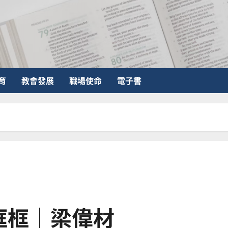
育
教會發展
職場使命
電子書
框框｜梁偉材