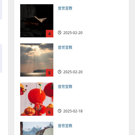
普世宣教
向穆斯林傳福音的可行策略
｜黃約瑟
2025-02-20
4
普世宣教
差傳過來人的佳美見證｜歐
陽瑞萍
2025-02-20
5
普世宣教
馬來西亞華人的農曆新年｜
余自力
2025-02-18
6
普世宣教
德國華人宣教經歷｜吳振