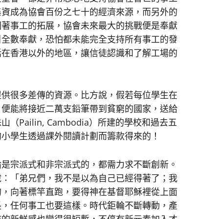
集資成為協會百份之七十的經濟來源，而另外的
因著事工的拓展，協會未來最大的挑戰便是奉獻
引全數奉獻，恐怕都未能完全支持所有事工的發
括在香港以外的地區，讓信徒認識和了解工場的
供很多差傳的資源。比方說，假若每位學生在
，便能將接近二萬支鉛筆帶到貧窮的國家，送給
ailin, Cambodia）所建的學校和過去五
的小學生透過課外閱讀計劃而籌款得來的！
是宗派式和非宗派式的，都需力求不斷創新。
說：「弟兄們，我不是以為自己已經得著了；我
的，向著標竿直跑，要得神在基督耶穌裡從上面
長，任何事工也要這樣。時代鉅輪不斷轉動，產
持的新鮮感也變得很短暫，不停有新元素加入才