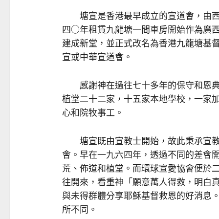
塘宣是香港最早成立的宣道會，由西教士貝光道
四○年租賃九龍塘一間車房開始作為廣
建成新堂，並正式改名為香港九龍塘基
宣或中華宣道會。
感謝神在過往七十多年的保守和恩典
植堂二十二家，十五家本地學校，一家
心和院牧事工。
塘宣既由宣教士開始，故此秉承宣教
會。早在一九六四年，透過不同的差會
荒、佈道和植堂。而環球宣愛協會便於
往開來，看重神「願意萬人得救，明白
與未得群體分享耶穌基督救恩的好消息
所不同。