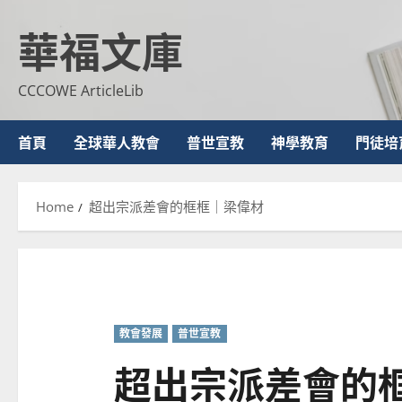
Skip
華福文庫
to
content
CCCOWE ArticleLib
首頁
全球華人教會
普世宣教
神學教育
門徒培
Home
超出宗派差會的框框｜梁偉材
教會發展
普世宣教
超出宗派差會的