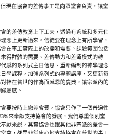
to），但現在協會的差傳事工是向眾堂會負責，讓堂
會的差傳教育上下工夫，透過有系統和多元化
傳理念上更新過來。信徒要在理念上有所學習，
協會在事工實際上的改變和需要。課題範圍包括
、未得群體的需要、差傳動力和差遣模式的轉
時代感的系列式主日信息、重新編制的神學理念
主日學課程，加強系列式的專題講座，又更新每
為對神在普世的作為而感恩的慶典，讓宗派內的
的歸屬感。
會要按時上繳差會費，協會只作了一個普遍性
3%來奉獻支持協會的發展，我們尊重個別堂
就奉獻來說，其實協會也跟其他非宗派的差會一
宣堂會，都是非常忠心地支持協會在普世的事工