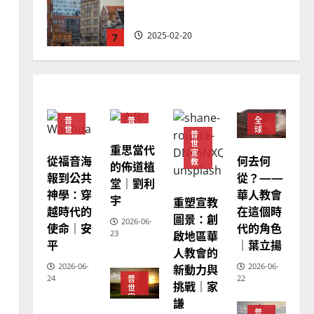
忠、溫淑芳
2025-02-20
7
教會發展
門徒培育
如何以國度思維建造地方堂
會？
普
普
全
2024-01-09
1
世
世
球
普
宣
宣
華
世
重思當代
教
教
人
宣
教
從福音海
何去何
普世宣教
教
的佈道植
會
報到公共
從？——
福音未及之民的定義、現況
堂｜劉利
普
世
神學：穿
華人教會
及反思｜葉大銘
宇
重塑宣教
宣
越時代的
在這個時
教
圖景：創
2025-02-18
2
2026-06-
使命｜安
代的角色
啟地區華
23
平
｜葉立揚
人教會的
普世宣教
神學教育
2026-06-
新動力與
2026-06-
宣教的整全使命｜王永信
24
22
普
挑戰｜家
世
宣
2025-02-18
謙
教
3
普