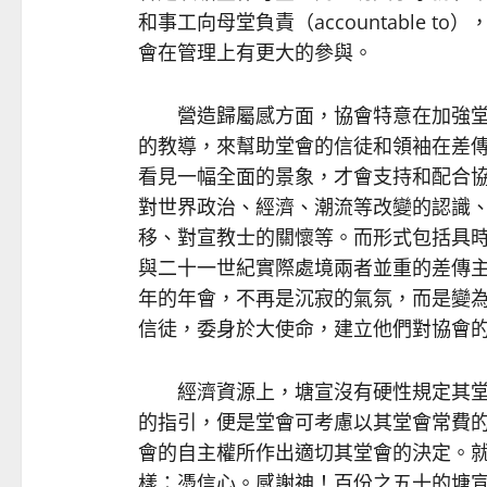
和事工向母堂負責（accountable 
會在管理上有更大的參與。
營造歸屬感方面，協會特意在加強堂
的教導，來幫助堂會的信徒和領袖在差
看見一幅全面的景象，才會支持和配合
對世界政治、經濟、潮流等改變的認識
移、對宣教士的關懷等。而形式包括具
與二十一世紀實際處境兩者並重的差傳
年的年會，不再是沉寂的氣氛，而是變
信徒，委身於大使命，建立他們對協會
經濟資源上，塘宣沒有硬性規定其堂
的指引，便是堂會可考慮以其堂會常費的
會的自主權所作出適切其堂會的決定。
樣：憑信心。感謝神！百份之五十的塘