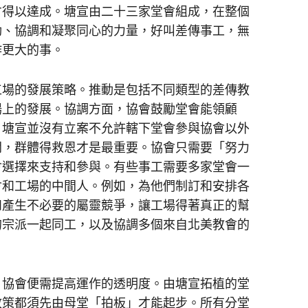
才得以達成。塘宣由二十三家堂會組成，在整個
動、協調和凝聚同心的力量，好叫差傳事工，無
作更大的事。
場的發展策略。推動是包括不同類型的差傳教
場上的發展。協調方面，協會鼓勵堂會能領顧
，塘宣並沒有立案不允許轄下堂會參與協會以外
開，群體得救恩才是最重要。協會只需要「努力
會選擇來支持和參與。有些事工需要多家堂會一
會和工場的中間人。例如，為他們制訂和安排各
和產生不必要的屬靈競爭，讓工場得著真正的幫
的宗派一起同工，以及協調多個來自北美教會的
協會便需提高運作的透明度。由塘宣拓植的堂
政策都須先由母堂「拍板」才能起步。所有分堂