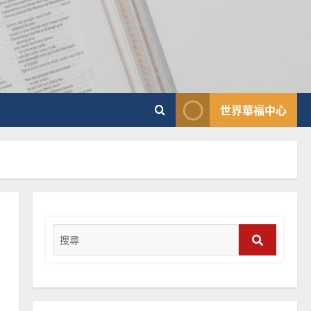
普世宣教
向穆斯林傳福音的可行策略
｜黃約瑟
2025-02-20
4
普世宣教
世界華福中心
差傳過來人的佳美見證｜歐
陽瑞萍
2025-02-20
5
普世宣教
馬來西亞華人的農曆新年｜
余自力
Search
2025-02-18
for:
6
Search
普世宣教
德國華人宣教經歷｜吳振