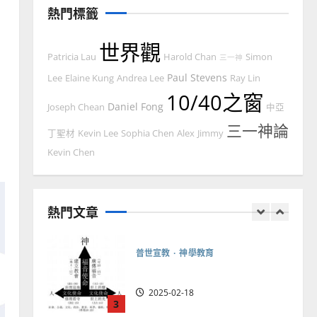
忠、溫淑芳
熱門標籤
2025-02-20
7
世界觀
Patricia Lau
Harold Chan
Simon
三一神
教會發展
門徒培育
Paul Stevens
如何以國度思維建造地方堂
Lee
Elaine Kung
Andrea Lee
Ray Lin
10/40之窗
會？
Daniel Fong
Joseph Chean
中亞
2024-01-09
1
三一神論
丁聖材
Kevin Lee
Sophia Chen
Alex
Jimmy
普世宣教
Kevin Chen
福音未及之民的定義、現況
及反思｜葉大銘
熱門文章
2025-02-18
2
普世宣教
神學教育
宣教的整全使命｜王永信
2025-02-18
3