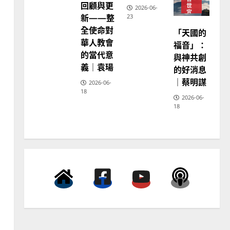
回顧與更
世
2026-06-
宣
新——整
23
教
普世宣教
全使命對
神
「天國的
向穆斯林傳福音的可行策略
學
華人教會
福音」：
教
｜黃約瑟
育
的當代意
與神共創
2025-02-20
4
義｜袁瑒
的好消息
｜蔡明謀
2026-06-
普世宣教
18
2026-06-
差傳過來人的佳美見證｜歐
18
陽瑞萍
2025-02-20
5
普世宣教
馬來西亞華人的農曆新年｜
余自力
2025-02-18
6
普世宣教