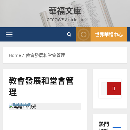
Skip
華福文庫
to
content
CCCOWE ArticleLib
世界華福中心
Primary
Menu
Home
教會發展和堂會管理
教會發展和堂會管
Search
理
for:
Search
教會發展
普世宣教
神學教育
從願景看未來教會的領袖需
宣
熱門
教
要甚麼質素——由兩段視頻