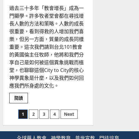
與
過去三十多年「教會增長」成為一
處
境
門顯學。許多牧者堂會都在尋找增
長人數的方法和策略。人數的成長
很重要，看到得救的人增加我們喜
樂，但另一方面，質量的成長同樣
重要。這次我們請到台北101教會
的黃國倫主任牧師，他將和我們分
享自己是如何被這個異象挑戰而植
堂，也聊聊這個City to City的核心
神學異象是什麼，以及我們如何回
應我們所身處的文化。
Read
閱讀
more
about
以
文
1
2
3
4
Next
福
音
為
章
核
心
的
全球華人教會
神學教育
普世宣教
門徒培育