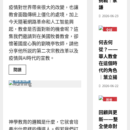
挑戰｜家
華
｜
普世宣教
人
謙
歐
疫情對世界帶來很大的改變，也讓
2025-
德
的
陽
教會面臨傳統上僵化的處境，加上
02-
2026-06-23
國
農
瑞
20
今天隨著網路革命和人工智能興
華
曆
萍
起，教會是否面對新的機會呢？這
7
全球
人
新
華人
集我們邀請到在美國牧養教會，卻
宣
年
教會
2025-
何去何
懷著國度心胸的劉曉亭牧師，請他
教
普世
｜
02-
宣教
從？——
經
分享他所説的第二次宗教改革以及
余
20
華人教會
歷
自
疫情與AI時代的宣教。
在這個時
｜
力
Read
代的角色
吳
閱讀
more
振
｜葉立揚
about
2025-
教會發展
疫
忠
02-
情
2026-06-22
、
18
如
何
神學教育的最後一哩路｜楊
溫
引
普世
淑
發
錫儒
宣教
了
芳
「第
回顧與更
二
次
新——整
神學教育的邏輯是什麼，它就會培
2025-
宗
全使命對
教
02-
養出什麼樣的傳道人。假若我們打