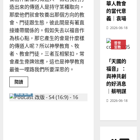
改
華人教會
20
革」？
造出來的傳道人是持守某種取向，
教
的當代意
會
那麼他們就會牧養出那個方向的教
義｜袁瑒
該
會、門徒跟生態，彼此間是有著直
如
何
2026-06-18
接連帶關係的。假如失去以福音作
面
對
為核心點，那它產生的會是什麼樣
後
普世
疫
的傳道人呢？所以神學教育、牧
宣教
情
與
者、教會門徒，三者互相緊扣，常
神學
AI
教育
「天國的
會產生骨牌效應，這也是神學教育
時
代？
福音」：
最後一哩路我們所要深思的。
與神共創
Read
閱讀
的好消息
more
about
｜蔡明謀
教會發展
神
學
2026-06-18
教
育
近十年，台灣教會的發展趨
的
最
勢為何？ 如何建立「不能震
後
一
動」的教會？
哩
路
｜