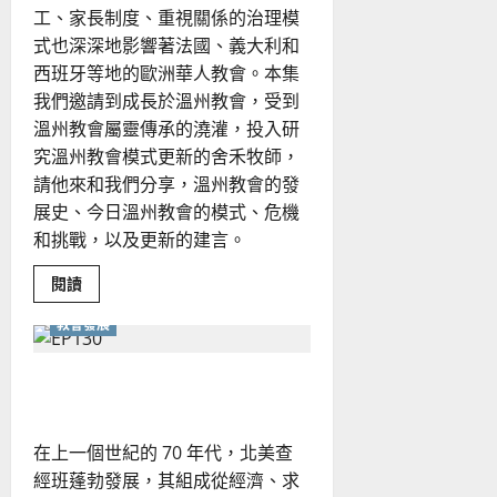
如
工、家長制度、重視關係的治理模
何
建
式也深深地影響著法國、義大利和
立
「不
西班牙等地的歐洲華人教會。本集
能
震
我們邀請到成長於溫州教會，受到
動」
的
溫州教會屬靈傳承的澆灌，投入研
教
究溫州教會模式更新的舍禾牧師，
會？
請他來和我們分享，溫州教會的發
展史、今日溫州教會的模式、危機
和挑戰，以及更新的建言。
Read
閱讀
more
about
教會發展
溫
州
教
會
北美華人教會的今昔與未來
模
式
的
再
在上一個世紀的 70 年代，北美查
思
經班蓬勃發展，其組成從經濟、求