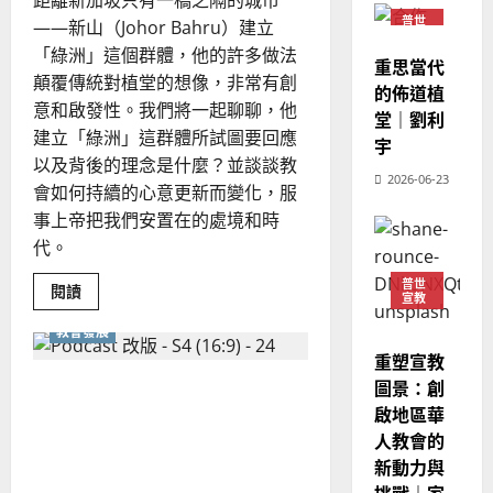
距離新加坡只有一橋之隔的城市
教
？
義
普世
——新山（Johor Bahru）建立
的
3
宣教
、
「綠洲」這個群體，他的許多做法
整
重思當代
現
2024-
顛覆傳統對植堂的想像，非常有創
普世宣教
全
況
的佈道植
01-
使
意和啟發性。我們將一起聊聊，他
向
09
及
堂｜劉利
命
穆
建立「綠洲」這群體所試圖要回應
反
宇
｜
斯
思
以及背後的理念是什麼？並談談教
4
王
2026-06-23
林
｜
會如何持續的心意更新而變化，服
永
傳
葉
事上帝把我們安置在的處境和時
普世宣教
信
福
大
代。
差
音
銘
傳
的
2025-
普世
Read
閱讀
宣教
過
可
02-
more
2025-
about
5
來
18
行
教會發展
02-
在
人
策
文
18
重塑宣教
化
普世宣教
的
略
沙
圖景：創
疫情如何引發了「第二次宗
馬
佳
漠
｜
啟地區華
中
教改革」？教會該如何面對
來
美
黃
開
人教會的
西
闢
見
後疫情與 AI 時代？
約
「綠
新動力與
6
亞
證
瑟
洲」