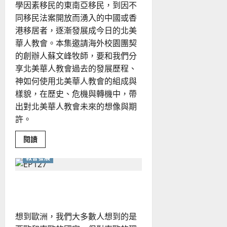
學因素移民的東南亞移民，到因不
同移民法案開放而湧入的中國或香
港移居者，逐漸發展成今日的北美
華人教會。本集邀請海外校園團契
的創辦人蘇文峰牧師，要和我們分
享北美華人教會過去的發展歷程、
神如何使用北美華人教會的組成與
樣貌，在歷史、危機與轉機中，帶
出對北美華人教會未來的想像與期
許。
Read
閱讀
more
about
教會發展
北
美
華
人
東歐華人教會的發展與處境
教
會
的
今
想到歐洲，我們大多數人想到的是
昔
與