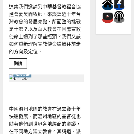
楊
這集我們邀請到中華基督教福音協
錫
儒
進會夏昊霝牧師，來談談近十年台
灣教會的發展亮點、所面臨的挑戰
是什麼？以及華人教會在回應宣教
使命上遇到了那些瓶頸？我們又該
如何重新理解宣教使命繼續往前走
的方向及定位？
Read
閱讀
more
about
教會發展
近
十
年，
台
溫州教會模式的再思
灣
教
會
的
中國溫州地區的教會在過去幾十年
發
展
快速發展，而溫州地區的基督徒也
趨
勢
隨著他們到世界各地經商的腳蹤，
為
何？
在不同地方建立教會。其講道、派