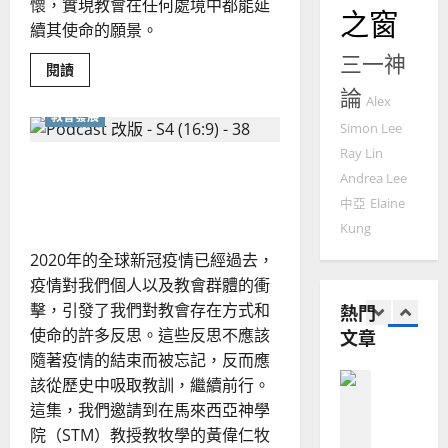
2025-
懷，實現教會在任何處境中都能延
德
之窗
的
陽
02-
續其使命的願景。
國
農
瑞
20
華
三一神
曆
萍
Read
閱讀
7
人
新
more
論
about
宣
Alex
年
2025-
從
教會發展
教會發展
教
願
｜
Simon Lee
02-
門徒培育
景
經
余
20
看
Ray Lin
如
使命型教會：展現整全福音
未
歷
自
Andrea Lee
來
何
｜
力
的影響力
教
中亞
Elaine
以
1
會
吳
的
國
Kung
振
領
2025-
普世宣教
度
袖
忠
2020年的全球新冠疫情已經過去，
02-
需
思
福
、
要
18
疫情對我們個人以及教會群體的衝
甚
維
音
溫
麼
擊，引發了我們對教會存在方式和
熱門
建
未
質
淑
使命的許多反思。這些反思不應該
文章
素
2
造
及
芳
——
隨著疫情的結束而被忘記，反而應
地
之
由
兩
普世宣教
方
民
該從歷史中吸取教訓，繼續前行。
段
2025-
神學教育
堂
視
的
這集，我們邀請到在馬來西亞神學
02-
頻
宣
會
定
20
談
院（STM）教授教牧學的黃偉仁牧
教
起