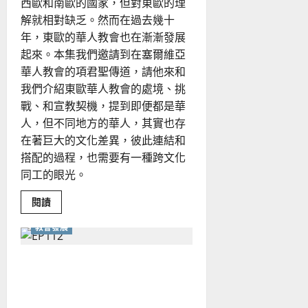
西歐和南歐的國家，但對東歐的理
未
來
解就相對缺乏。然而在過去幾十
年，東歐的華人教會也在漸漸發展
起來。本集我們邀請到在塞爾維亞
華人教會的項君聖傳道，請他來和
我們介紹東歐華人教會的處境、挑
戰、和宣教契機，提到即便都是華
人，但不同地方的華人，其實也存
在著巨大的文化差異，彼此連結和
搭配的過程，也需要有一種跨文化
同工的眼光。
Read
閱讀
more
about
教會發展
東
歐
華
人
以福音為核心的城市宣教與
教
會
文化革新
的
發
展