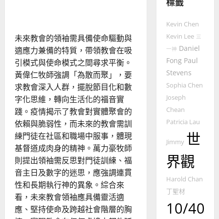
標籤
的
3
談起｜盧士傑
整
普世宣教
全
Kevin Chen
使
向
Kevin Lee
未來教會的領袖需具備使命驅動與
三
命
穆
Daniel
適應力兼備的特質，帶領教會在吸
一神
｜
斯
Fong
Paul
引模式與使命模式之間尋求平衡。
4
王
林
Stevens
黃偉仁牧師強調「為散而聚」，要
永
傳
Sophia Chen
求教會深入人群，擺脫節目化和數
普世宣教
信
福
Joseph
差
字化思維，轉向生活化的福音實
音
傳
的
Chean
踐。疫情揭示了教會對實體聚會的
2025-
過
可
02-
Patricia Lau
依賴與脆弱性，而未來的教會需訓
5
來
18
行
世
練門徒在社區和職場中服事，體現
人
策
Jimmy
基督道成肉身的精神。萬力豪牧師
普世宣教
的
略
界觀
則提出領袖需反思對門徒訓練、福
馬
佳
｜
音主日及數字的迷思，應強調連貫
來
美
黃
Harold Chan
西
性和長期執行神的異象。綜合來
見
約
丁聖材
6
亞
證
瑟
看，未來教會領袖應具備靈活適
10/40
華
｜
應、堅持使命及跨越社會階層的胸
普世宣教
人
歐