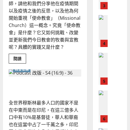
？
義
師，請他和我們分享他在疫情期間
｜
的
3
、
盧
以及疫情之後的反思，以及他為何
整
士
現
2024-
傑
開始重視「使命教會」（Missional
普世宣教
全
況
01-
使
向
Church）這一概念。究竟「使命教
09
及
命
穆
會」是什麼？它又如何挑戰、改變
反
｜
斯
思
並更新我們今日教會的牧養與宣教
4
王
林
｜
呢？具體的實踐又是什麼？
永
傳
葉
普世宣教
信
福
大
Read
閱讀
more
差
音
銘
about
傳
的
教會發展
使
2025-
命
過
可
02-
2025-
型
5
來
18
行
教
從傳統中創新的植堂文化
02-
會：
人
策
18
展
普世宣教
的
現
略
整
馬
佳
｜
全世界穆斯林最多人口的國家不是
全
來
福
美
黃
在中東而是在印尼，在這三億多人
音
西
見
約
的
口中有10%是基督徒，華人和華裔
6
影
亞
證
瑟
響
也在這當中占了一千萬之多，印尼
華
｜
力