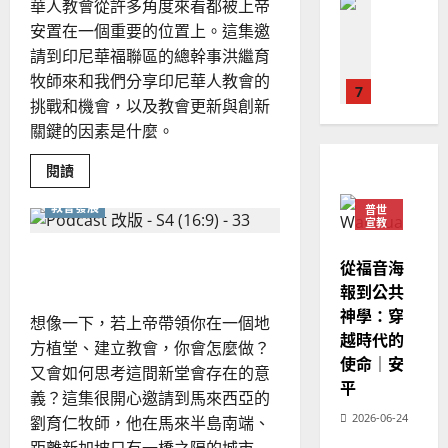
普世宣教
華人教會從許多角度來看都被上帝
人
歐
2025-
德
的
安置在一個重要的位置上。這集邀
陽
02-
國
農
瑞
請到印尼華福聯區的總幹事洪繼育
20
華
曆
萍
牧師來和我們分享印尼華人教會的
7
人
新
挑戰和機會，以及教會更新與創新
宣
年
2025-
關鍵的因素是什麼。
教會發展
教
｜
02-
門徒培育
經
余
20
Read
閱讀
如
歷
自
more
about
何
｜
力
教會發展
從
普世
以
1
宣教
吳
傳
統
國
振
中
2025-
在文化沙漠中開闢「綠洲」
普世宣教
度
從福音海
創
忠
02-
新
思
福
報到公共
、
18
的
維
音
植
神學：穿
溫
想像一下，若上帝帶領你在一個地
堂
建
未
淑
越時代的
文
方植堂、建立教會，你會怎麼做？
化
2
造
及
芳
使命｜安
又會如何思考這間新堂會存在的意
地
之
平
普世宣教
方
義？這集很開心邀請到馬來西亞的
民
2025-
神學教育
堂
的
2026-06-24
劉育仁牧師，他在馬來半島南端、
02-
宣
會
定
20