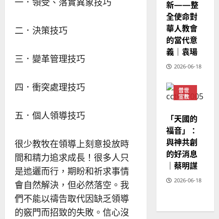
一．領受、落實異象技巧
新——整
全使命對
華人教會
二．決策技巧
的當代意
義｜袁瑒
三．變革管理技巧
2026-06-18
四．衝突處理技巧
普世
宣教
神學
五．個人領導技巧
教育
「天國的
福音」：
與神共創
很少教牧在領導上刻意投放時
的好消息
間和精力追求成長！很多人只
｜蔡明謀
是迆邐而行，期盼和祈求事情
2026-06-18
會自然解決，但必然落空。我
們不能以禱告取代因缺乏領導
的竅門而招致的失敗。信心沒