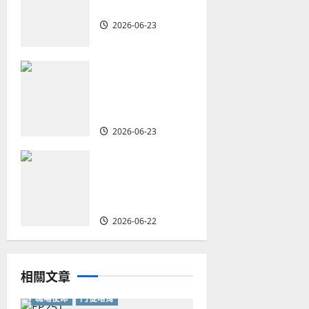
植堂｜劉利宇
t
2026-06-23
i
重塑宣教圖景：
o
創啟地區華人教
會的新動力與挑
n
戰｜家謙
2026-06-23
何去何從？——
華人教會在這個
時代的角色｜葉
立揚
2026-06-22
相關文章
職場使命
門徒培育