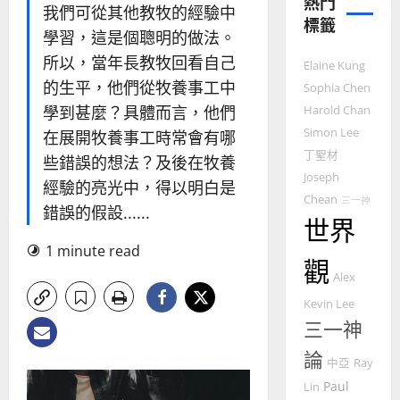
熱門
過
可
我們可從其他教牧的經驗中
02-
標籤
5
來
18
行
學習，這是個聰明的做法。
人
策
所以，當年長教牧回看自己
普世宣教
Elaine Kung
的
略
馬
的生平，他們從牧養事工中
佳
｜
Sophia Chen
來
美
黃
學到甚麼？具體而言，他們
Harold Chan
西
見
約
Simon Lee
在展開牧養事工時常會有哪
6
亞
證
瑟
丁聖材
些錯誤的想法？及後在牧養
華
｜
Joseph
普世宣教
人
歐
經驗的亮光中，得以明白是
2025-
Chean
德
三一神
的
陽
02-
錯誤的假設......
國
世界
農
瑞
20
華
曆
萍
1 minute read
7
人
新
觀
Alex
宣
年
2025-
教會發展
教
｜
Kevin Lee
02-
門徒培育
經
余
20
三一神
如
歷
自
何
論
｜
力
中亞
Ray
以
1
吳
Paul
Lin
國
振