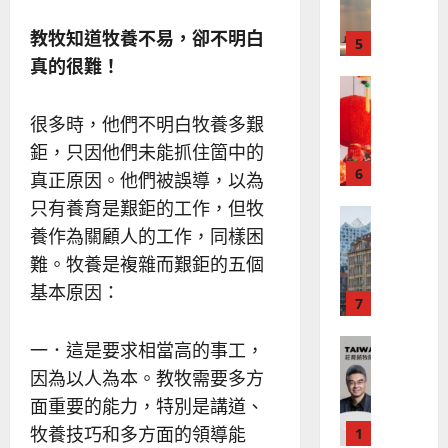
傳
的
2025-
過
可
02-
2025-
教牧知道牧養不易，卻不明白
5
來
18
行
02-
真的很難！
人
策
18
普世宣教
的
略
馬
佳
｜
很多時，他們不明白牧養多艱
來
美
黃
鉅，只因他們未能抓住箇中的
西
見
約
6
亞
證
真正原因。他們被誤導，以為
瑟
華
｜
只有養育是艱鉅的工作，但牧
普世宣教
人
歐
2025-
養作為關顧人的工作，同樣困
德
的
陽
02-
國
難。牧養是複雜而艱鉅的五個
農
瑞
20
華
曆
萍
基本原因：
7
人
新
宣
年
2025-
教會發展
一．這是要求相當高的事工，
教
｜
02-
門徒培育
經
余
因為以人為本。教牧需要多方
20
如
歷
自
面重要的能力，特別是講道、
何
｜
力
牧養技巧和多方面的領導能
以
1
吳