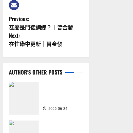
P
Previous:
甚麼是門徒訓練？｜曾金發
o
Next:
s
在忙碌中更新｜曾金發
t
n
AUTHOR'S OTHER POSTS
a
從福音海報到公
v
共神學：穿越時
代的使命｜安平
i
2026-06-24
g
a
重思當代的佈道