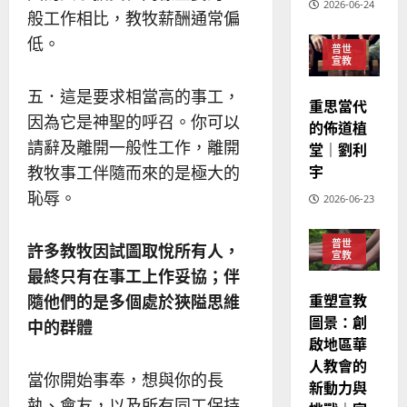
銘
2026-06-24
傳
的
般工作相比，教牧薪酬通常偏
2025-
過
可
02-
低。
2025-
普世
5
來
18
行
02-
宣教
人
策
18
普世宣教
的
五．這是要求相當高的事工，
略
重思當代
馬
佳
｜
因為它是神聖的呼召。你可以
的佈道植
來
美
黃
請辭及離開一般性工作，離開
堂｜劉利
西
見
約
宇
教牧事工伴隨而來的是極大的
6
亞
證
瑟
華
｜
恥辱。
2026-06-23
普世宣教
人
歐
2025-
德
的
陽
02-
普世
許多教牧因試圖取悅所有人，
國
農
瑞
20
宣教
華
曆
萍
最終只有在事工上作妥協；伴
7
人
新
重塑宣教
隨他們的是多個處於狹隘思維
宣
年
2025-
圖景：創
中的群體
教
｜
02-
啟地區華
經
余
20
人教會的
歷
自
當你開始事奉，想與你的長
新動力與
｜
力
執、會友，以及所有同工保持