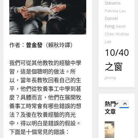
2025-
Stevens
普世宣教
度
忠
02-
思
Patricia Lau
福
、
18
維
音
Daniel
溫
建
未
Fong
淑
Kevin
2
造
及
芳
Chen
Andrea
地
之
Lee
普世宣教
作者：
曾金發
（賴秋玲譯）
方
民
2025-
10/40
神學教育
堂
的
02-
宣
會
定
20
我們可從其他教牧的經驗中學
之窗
教
？
義
習，這是個聰明的做法。所
的
3
、
整
Jimmy
現
以，當年長教牧回看自己的生
2024-
普世宣教
全
況
01-
平，他們從牧養事工中學到甚
使
向
09
及
麼？具體而言，他們在展開牧
命
穆
反
熱門
｜
斯
養事工時常會有哪些錯誤的想
思
文章
4
王
林
｜
法？及後在牧養經驗的亮光
永
傳
葉
中，得以明白是錯誤的假設。
普世宣教
信
福
大
下面是十個常見的錯誤：
差
音
銘