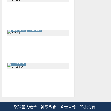
天天相見 Simply Church：始於
職場又不止於職場
教會發展
門徒培育
終結夾層領袖的耗竭：從授權
到安息的學習之路
門徒培育
世代之間作橋樑：使人和睦的
溝通智慧
全球華人教會
神學教育
普世宣教
門徒培育