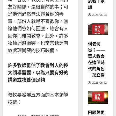
挑戰｜家
吳
友好關係，是很自然的事；可
謙
振
2025-
忠
是他們必然無法體會你的善
02-
2026-06-23
、
18
意，部份人就是不喜歡你。無
溫
論他們會如何回應，總會有人
全球
淑
華人
教會
芳
因你而離開教會。此外，許多
普世
牧師迴避衝突，也常常缺乏有
何去何
宣教
2025-
從？——
效處理衝突的技巧裝備。
02-
華人教會
20
在這個時
許多牧師低估了教會對人的極
代的角色
大領導需要，以為只要有好的
｜葉立揚
講道或牧養便足夠
2026-06-22
教牧要發展五方面的基本領導
普世
宣教
技能：
回顧與更