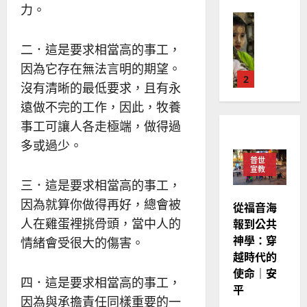
國
振
力。
2025-
普世宣教
度
忠
02-
思
福
、
18
二．這是要求相當高的事工，
維
音
溫
建
未
因為它存在無法言明的期望。
淑
2
造
及
芳
沒有清晰的最低要求，且有永
地
之
遠做不完的工作，因此，牧養
普世宣教
方
民
2025-
神學教育
事工可讓人各走極端，做得過
堂
的
02-
宣
會
定
多或過少。
20
教
？
義
普世
的
3
宣教
、
整
三．這是要求相當高的事工，
現
2024-
普世宣教
全
況
01-
因為就算你做得再好，總會被
從福音海
使
向
09
及
人在雞蛋裡挑骨頭，當中人的
報到公共
命
穆
反
神學：穿
情緒會受很大的傷害。
｜
斯
思
越時代的
4
王
林
｜
使命｜安
永
傳
葉
四．這是要求相當高的事工，
普世宣教
信
平
福
大
因為與承擔責任同樣重要的一
差
音