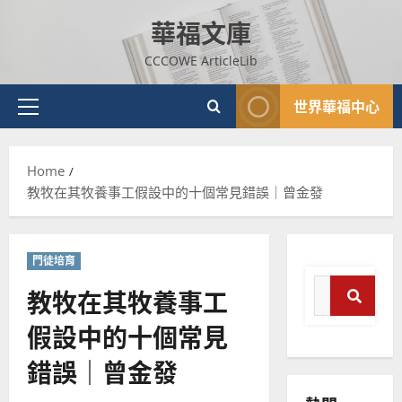
Skip
華福文庫
to
content
CCCOWE ArticleLib
世界華福中心
Primary
普世宣教
神學教育
Menu
宣
Home
教
教牧在其牧養事工假設中的十個常見錯誤｜曾金發
的
3
整
普世宣教
全
使
向
門徒培育
命
穆
Search
教牧在其牧養事工
｜
斯
for:
4
王
林
假設中的十個常見
Sear
永
傳
普世宣教
信
福
錯誤｜曾金發
差
音
傳
的
2025-