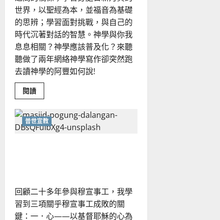
世界，以聖經為本，並福音為基礎
的思辨；學習面對挑戰，與自己的
時代沉著對話的智慧。神學與你我
息息相關？神學應該普及化？來聽
聽做了兩年網絡神學寫作卻突然跑
去讀神學的阿豐如何說!
Read
閱讀
more
about
神
學、
普世宣教
信
仰
和
向穆斯林傳福音的可行策略
聖
經
｜黃約瑟
有
何
關
係？
回顧二十多年參與穆宣事工，我學
習到三項關乎穆宣事工成敗的關
鍵：一．心——以基督耶穌的心為