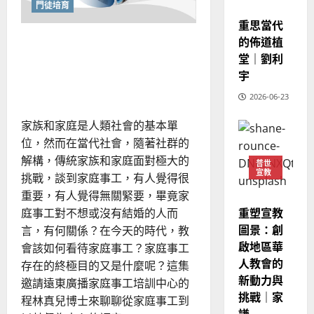
的
局：
門徒培育
3
宣教
、
用
整
重思當代
現
連
2024-
普世宣教
結
全
況
讓家庭事工不只是「救
的佈道植
01-
與
使
向
09
及
創
堂｜劉利
火」：預防勝於治療的門訓
造
命
穆
反
宇
重
觀點
｜
斯
塑
思
領
4
王
2026-06-23
林
｜
導
永
傳
力
葉
家族和家庭是人類社會的基本單
普世宣教
信
福
大
位，然而在當代社會，隨著社群的
差
音
銘
傳
解構，傳統家族和家庭面對極大的
的
2025-
普世
宣教
過
可
02-
挑戰，談到家庭事工，有人覺得很
2025-
5
來
18
行
重要，有人覺得無關緊要，畢竟家
02-
人
策
18
重塑宣教
庭事工對不想或沒有結婚的人而
普世宣教
的
略
圖景：創
言，有何關係？在今天的時代，教
馬
佳
｜
啟地區華
會該如何看待家庭事工？家庭事工
來
美
黃
人教會的
存在的終極目的又是什麼呢？這集
西
見
約
新動力與
6
亞
證
邀請遠東廣播家庭事工培訓中心的
瑟
挑戰｜家
華
｜
程林真兒博士來聊聊從家庭事工到
普世宣教
人
謙