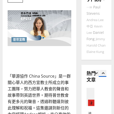
more
國
農
瑞
20
about
Paul
一神
華
曆
歷
萍
史
Stevens
7
人
新
的
宣
突
年
Andrea Lee
2025-
圍，
教會發展
教
｜
原
中亞
Kevin
02-
門徒培育
創
經
余
20
Daniel
Lee
的
如
歷
自
祝
Fong
Jimmy
普世宣教
何
福：
｜
力
華
Harold Chan
以
1
吳
人
文
國
穿越敘事張力的迷霧：華源
Elaine Kung
振
2025-
字
普世宣教
度
忠
事
協作的聆聽與搭橋藝術
02-
工
思
福
、
18
的
維
音
策
溫
熱門
略
建
未
淑
「華源協作 China Source」是一群
新
文章
2
造
及
視
芳
關心華人的西方宣教士所成立的事
野
地
之
工團隊，努力把華人教會的聲音和
普世宣教
方
民
2025-
故事帶到英語世界。期待普世教會
神學教育
堂
的
02-
宣
有更多元的聲音，透過聆聽達到彼
會
定
20
教
此理解和祝福。這集邀請到新任的
？
義
的
3