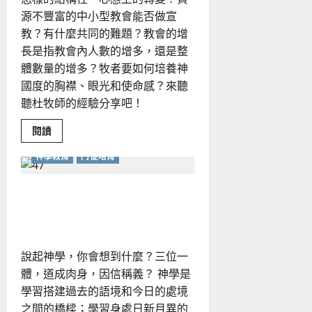
源不豐富的中小型教會能否做宣
教？有什麼共同的難題？教會的增
長是指教會內人數的增多，還是整
體數量的增多？牧者要如何培養神
國度的胸襟、眼光和使命感？來聽
聽杜牧師的經驗分享吧！
Read
閱讀
more
about
神學教育
門徒培育
培
養
國
度
神學、信仰和聖經有何關
胸
襟，
係？
成
為
以
宣
說起神學，你會想到什麼？三位一
教
為
體，道成肉身，因信稱義？ 神學是
本
的
學習搭建過去的語境和今日的處境
教
會
之間的橋樑；學習身處日新月異的