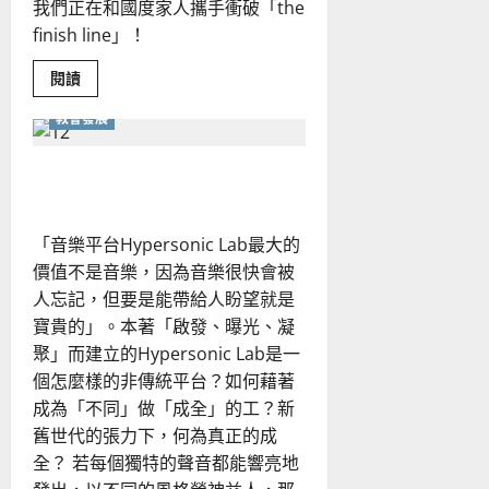
我們正在和國度家人攜手衝破「the
finish line」！
Read
閱讀
more
about
教會發展
如
何
動
員
重新想像教會的未來！
青
年
參
與
「音樂平台Hypersonic Lab最大的
宣
教？
價值不是音樂，因為音樂很快會被
人忘記，但要是能帶給人盼望就是
寶貴的」。本著「啟發、曝光、凝
聚」而建立的Hypersonic Lab是一
個怎麼樣的非傳統平台？如何藉著
成為「不同」做「成全」的工？新
舊世代的張力下，何為真正的成
全？ 若每個獨特的聲音都能響亮地