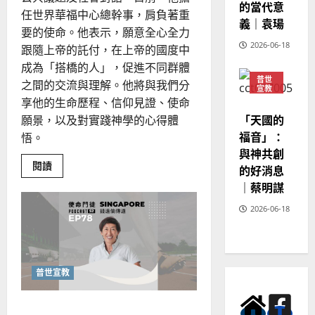
的當代意
任世界華福中心總幹事，肩負著重
義｜袁瑒
要的使命。他表示，願意全心全力
2026-06-18
跟隨上帝的託付，在上帝的國度中
成為「搭橋的人」，促進不同群體
普世
之間的交流與理解。他將與我們分
宣教
享他的生命歷程、信仰見證、使命
神學
教育
「天國的
願景，以及對實踐神學的心得體
福音」：
悟。
與神共創
Read
閱讀
的好消息
more
about
｜蔡明謀
如
何
2026-06-18
跨
越
教
會
藩
籬，
合
普世宣教
一
服
事？
如何動員青年參與宣教？
世