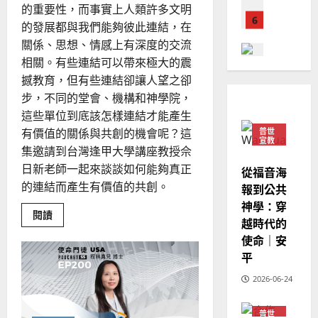
德
的
陽
02-
的重要性，而事實上人類許多文明
國
農
瑞
20
的發展都與我們能夠彼此連結，在
華
曆
萍
關係、思想、情感上有深度的交流
7
人
新
相關。有些連結可以帶來極大的震
宣
年
2025-
教會發展
教
撼教育，但有些連結卻讓人望之卻
｜
02-
門徒培育
經
余
步，不同的堂會、機構和神學院，
20
如
歷
自
這些單位到底該怎樣連結才能產生
何
｜
力
普世
有價值的關係與共創的機會呢？這
以
1
宣教
吳
集邀請到台灣逢甲大學講座教授佘
國
振
2025-
日新老師一起來談談如何能夠真正
普世宣教
度
從福音海
忠
02-
思
福
的連結而產生有價值的共創。
報到公共
、
18
維
音
神學：穿
溫
Read
閱讀
建
未
淑
越時代的
more
2
造
及
about
芳
使命｜安
在
地
之
VUCA
平
普世宣教
方
民
時
2025-
代
神學教育
堂
的
2026-06-24
中
02-
宣
回
會
定
20
應
教
？
義
變
普世