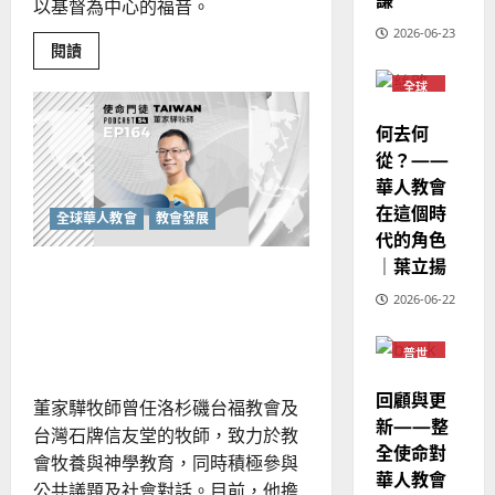
歐
以基督為中心的福音。
2025-
德
的
陽
02-
2026-06-23
國
農
瑞
Read
20
閱讀
more
華
曆
萍
about
7
全球
人
新
讓
華人
家
宣
年
教會
2025-
庭
何去何
教
普世
｜
事
02-
宣教
從？——
工
經
余
20
不
華人教會
歷
只
自
是
在這個時
｜
力
「救
全球華人教會
教會發展
火」：
代的角色
吳
預
振
｜葉立揚
防
2025-
如何跨越教會藩籬，合一服
勝
忠
02-
於
2026-06-22
事？世界華福中心的事工理
、
治
18
療
溫
念為何？
的
普世
淑
門
宣教
訓
芳
觀
回顧與更
點
董家驊牧師曾任洛杉磯台福教會及
新——整
台灣石牌信友堂的牧師，致力於教
2025-
全使命對
02-
會牧養與神學教育，同時積極參與
華人教會
20
公共議題及社會對話。目前，他擔