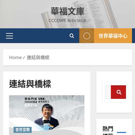
Skip
華福文庫
to
content
CCCOWE ArticleLib
世界華福中心
Primary
Menu
Home
連結與橋樑
連結與橋樑
Search
for:
普世宣教
Search
神學教育
宣
教
熱門
的
3
普世宣教