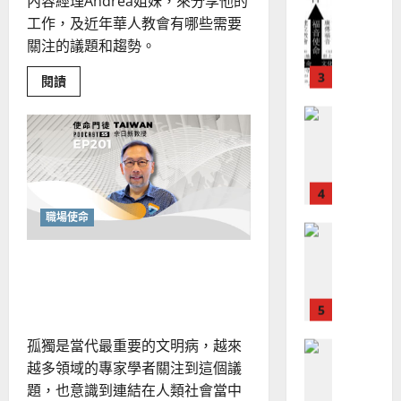
、
內容經理Andrea姐妹，來分享他的
整
現
2024-
工作，及近年華人教會有哪些需要
普世宣教
全
況
01-
關注的議題和趨勢。
使
向
09
及
命
穆
反
Read
閱讀
｜
more
斯
思
about
4
王
林
｜
穿
越
永
傳
葉
敘
普世宣教
信
福
事
大
張
差
音
銘
力
傳
的
的
2025-
迷
過
可
02-
霧：
職場使命
2025-
5
來
華
18
行
02-
源
人
策
18
協
在 VUCA 時代中回應變局：
普世宣教
作
的
略
的
馬
用連結與創造重塑領導力
佳
｜
聆
聽
來
美
黃
與
西
見
約
搭
橋
6
孤獨是當代最重要的文明病，越來
亞
證
瑟
藝
華
｜
越多領域的專家學者關注到這個議
術
普世宣教
人
歐
題，也意識到連結在人類社會當中
2025-