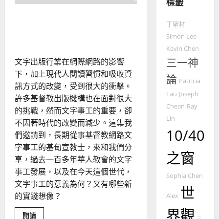
標籤
整
普世宣教
全
歷史的突圍，原創的祝福：
使
向
丁聖材
華人文字事工的策略新視野
命
穆
Simon Lee
｜
斯
Kevin Chen
4
王
林
三一神
文字出版行業在網際網路的影響
永
傳
下，加上現代人閱讀習慣和吸收資
普世宣教
信
福
論
Patricia
訊方式的改變，受到很大的衝擊。
差
音
Lau
Joseph
傳
的
許多基督教出版機構也在面對很大
2025-
Chean
Ray
過
可
02-
的挑戰，然而文字事工的重要，卻
5
來
Lin
18
行
不因著時代的改變而減少。這集我
人
策
10/40
們邀請到，長期從事基督教網路文
普世宣教
的
略
字事工的基甸宣教士，來和我們分
馬
佳
｜
之窗
享，過去一百多年華人教會的文字
來
美
黃
西
事工發展，以及在今天這個世代，
見
約
Sophia Chen
6
亞
證
文字事工的意義為何？又有哪些新
瑟
世
華
｜
的實踐想像？
Alex
普世宣教
人
歐
2025-
界觀
德
的
陽
Read
閱讀
02-
三