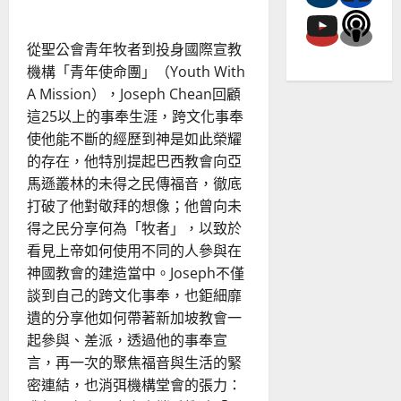
界
華
福
中
從聖公會青年牧者到投身國際宣教
心
機構「青年使命團」（Youth With
的
事
A Mission），Joseph Chean回顧
工
理
這25以上的事奉生涯，跨文化事奉
念
為
使他能不斷的經歷到神是如此榮耀
何？
的存在，他特別提起巴西教會向亞
馬遜叢林的未得之民傳福音，徹底
打破了他對敬拜的想像；他曾向未
得之民分享何為「牧者」，以致於
看見上帝如何使用不同的人參與在
神國教會的建造當中。Joseph不僅
談到自己的跨文化事奉，也鉅細靡
遺的分享他如何帶著新加坡教會一
起參與、差派，透過他的事奉宣
言，再一次的聚焦福音與生活的緊
密連結，也消弭機構堂會的張力：