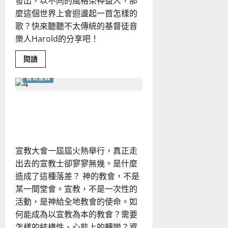
發出，以不同的風格榮神益人，那
麼這個世界上會迴盪起一首怎樣的
歌？快來聽聽不太傳統的基督徒音
樂人Harold的分享吧！
Read
閱讀
more
about
普世宣教
重
新
想
像
培養國度胸襟，成為以宣教
教
會
為本的教會
的
未
來！
宣教大會一屆屆火熱舉行，真正走
出去的宣教士卻寥寥無幾。是什麼
造成了這種落差？ 神的教會，不是
某一間堂會。宣教，不是一次性的
活動，是神給全地教會的使命。如
何能成為以宣教為本的教會？需要
怎樣的結構性、心態上的轉變？資