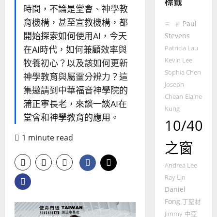
標籤
4
王
林
時間，不論是堂會、神學教
永
傳
育機構，甚至宣教機構，都
普世宣教
Paul
信
福
三一神
開始探索如何使用AI，今天
差
Stevens
音
傳
的
2025-
在AI時代，如何兼顧效率與
Patricia Lau
過
可
02-
Kevin Lee
牧養初心？以及該如何更新
5
來
18
行
Sophia Chen
神學教育與屬靈分辨力？這
人
策
Joseph
普世宣教
的
集邀請到中華福音神學院的
略
Chean
Elaine
馬
佳
｜
蒲正寧長老，來談一談AI在
來
Kung
美
黃
堂會和神學教育的應用。
西
見
10/40
約
6
亞
證
瑟
1 minute read
華
｜
之窗
普世宣教
人
歐
2025-
德
的
陽
02-
Andrea Lee
國
農
瑞
20
Ray Lin
華
曆
萍
Daniel
7
人
新
Fong
丁聖材
宣
年
2025-
教會發展
教
Jimmy
中亞
｜
02-