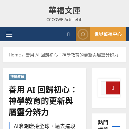
Skip
華福文庫
to
content
CCCOWE ArticleLib
世界華福中心
Primary
Menu
Home
善用 AI 回歸初心：神學教育的更新與屬靈分辨力
普世宣教
神學教育
神學教育
宣
Search
教
善用 AI 回歸初心：
for:
的
3
Search
神學教育的更新與
整
普世宣教
全
屬靈分辨力
使
向
命
穆
熱門
｜
斯
AI浪潮席捲全球，過去這段