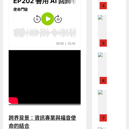
｜
斯
思
4
王
林
｜
永
傳
葉
普世宣教
信
福
大
差
音
銘
傳
的
2025-
過
可
02-
2025-
5
來
18
行
02-
人
策
18
普世宣教
的
略
馬
佳
｜
來
美
黃
西
見
約
6
亞
證
瑟
華
｜
普世宣教
人
歐
2025-
德
的
陽
02-
國
農
瑞
20
華
曆
萍
跨界背景：資訊專業與福音使
7
人
新
宣
命的結合
年
2025-