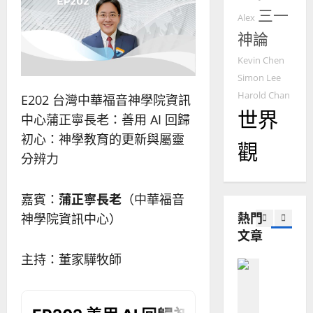
門徒培育
經
三一
余
20
Alex
如
歷
自
神論
何
｜
力
以
1
吳
Kevin Chen
國
振
2025-
Simon Lee
普世宣教
度
忠
02-
Harold Chan
E202 台灣中華福音神學院資訊
思
福
、
18
世界
維
音
中心蒲正寧長老：善用 AI 回歸
溫
建
未
淑
初心：神學教育的更新與屬靈
觀
2
造
及
芳
分辨力
地
之
普世宣教
方
民
2025-
神學教育
堂
的
02-
嘉賓：
蒲正寧長老
（中華福音
宣
會
定
20
熱門
神學院資訊中心）
教
？
義
文章
的
3
、
整
現
2024-
主持：董家驊牧師
普世宣教
全
況
01-
使
向
09
及
命
穆
反