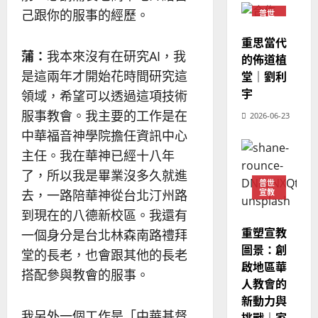
｜
斯
思
己跟你的服事的經歷。
普世
4
宣教
王
林
｜
永
傳
重思當代
葉
普世宣教
蒲：
我本來沒有在研究AI，我
信
福
的佈道植
大
差
音
是這兩年才開始花時間研究這
銘
堂｜劉利
傳
的
2025-
宇
領域，希望可以透過這項技術
過
可
02-
2025-
服事教會。我主要的工作是在
5
2026-06-23
來
18
行
02-
人
中華福音神學院擔任資訊中心
策
18
普世宣教
的
略
主任。我在華神已經十八年
馬
佳
｜
了，所以我是畢業沒多久就進
來
美
黃
普世
去，一路陪華神從台北汀州路
宣教
西
見
約
6
亞
證
瑟
到現在的八德新校區。我還有
華
｜
重塑宣教
一個身分是台北林森南路禮拜
普世宣教
人
歐
2025-
圖景：創
堂的長老，也會跟其他的長老
德
的
陽
02-
啟地區華
國
農
搭配參與教會的服事。
瑞
20
人教會的
華
曆
萍
新動力與
7
人
新
我另外一個工作是「中華基督