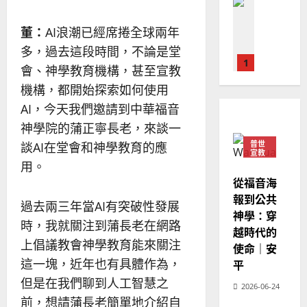
教會發展
教
｜
02-
門徒培育
經
余
20
董：
AI浪潮已經席捲全球兩年
如
歷
自
何
多，過去這段時間，不論是堂
｜
力
以
1
吳
會、神學教育機構，甚至宣教
國
振
2025-
機構，都開始探索如何使用
普世宣教
度
忠
02-
AI，今天我們邀請到中華福音
思
福
、
18
維
音
溫
神學院的蒲正寧長老，來談一
建
未
淑
普世
談AI在堂會和神學教育的應
2
造
及
宣教
芳
用。
地
之
普世宣教
從福音海
方
民
2025-
神學教育
堂
報到公共
的
02-
過去兩三年當AI有突破性發展
宣
會
定
神學：穿
20
時，我就關注到蒲長老在網路
教
？
義
越時代的
的
3
上倡議教會神學教育能來關注
、
使命｜安
整
現
2024-
這一塊，近年也有具體作為，
平
普世宣教
全
況
01-
但是在我們聊到人工智慧之
使
向
2026-06-24
09
及
前，想請蒲長老簡單地介紹自
命
穆
反