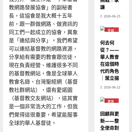
挑戰｜家
宣
年
2025-
教
教網路發展協會」的副秘書
謙
｜
02-
經
余
20
長，這協會是我大概十五年
2026-06-23
歷
自
前，跟一群做網路、做資訊的
｜
力
全球
同工們一起成立的協會，異象
吳
華人
教會
振
是「連結與分享」。我們希望
2025-
何去何
普世
忠
02-
可以連結基督教的網路資源，
宣教
從？——
、
18
分享給有需要的教會跟信徒，
華人教會
溫
在這個時
現在負責經營、維護很多不同
淑
代的角色
芳
的基督教網站，像是全球華人
｜葉立揚
教會名錄、台灣聖經網（基督
2025-
2026-06-22
教社群網站），還有愛諾園
02-
20
（基督教交友網站），這其實
普世
是一個非常浩大的工作，但我
宣教
回顧與更
們覺得這很重要，希望能服事
新——整
全球的華人基督徒。
全使命對