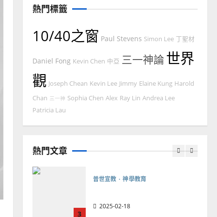
熱門標籤
忠、溫淑芳
2025-02-20
7
10/40之窗
Paul Stevens
Simon Lee
丁聖材
教會發展
門徒培育
世界
三一神論
如何以國度思維建造地方堂
Daniel Fong
Kevin Chen
中亞
會？
觀
Joseph Chean
Kevin Lee
Jimmy
Elaine Kung
Harold
2024-01-09
1
Chan
Sophia Chen
Alex
Ray Lin
Andrea Lee
三一神
普世宣教
Patricia Lau
福音未及之民的定義、現況
及反思｜葉大銘
熱門文章
2025-02-18
2
普世宣教
神學教育
宣教的整全使命｜王永信
2025-02-18
3