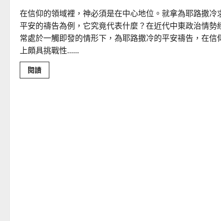
場」
的
在信仰的領域裡，神必須是在中心地位。就拿為耶路撒冷
過
去
平安的禱告為例，它究竟代表什麼？在近代中東政治情勢
與
常處於一觸即發的情形下，為耶路撒冷的平安禱告，在信
現
在
上頗具挑戰性......
Read
閱讀
more
about
同
心
仰
望
｜
曾
金
發