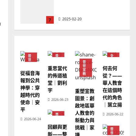
德國華人宣教經歷｜吳振
忠、溫淑芳
2025-02-20
7
仍
教會發展
門徒培育
如何以國度思維建造地方堂
會？
普
普
全
2024-01-09
1
世
世
球
普
宣
宣
華
世
重思當代
何去何
教
教
人
宣
教
從福音海
普世宣教
教
的佈道植
從？——
會
報到公共
福音未及之民的定義、現況
堂｜劉利
華人教會
普
世
神學：穿
及反思｜葉大銘
宇
在這個時
宣
重塑宣教
教
越時代的
代的角色
圖景：創
2025-02-18
2
2026-06-23
使命｜安
｜葉立揚
啟地區華
平
人教會的
2026-06-22
普
普世宣教
神學教育
世
2026-06-24
新動力與
宣
宣教的整全使命｜王永信
回顧與更
教
挑戰｜家
普
世
新——整
2025-02-18
謙