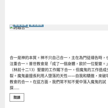
與
經
濟
｜
曾
錫
華
教會發展
普世宣教
如何跨越神學及宗派障礙，齊心努力興旺福音？｜
美鍾
合一是神的本質。神不只自己合一，主在為門徒禱告時，
注重合一。普世教會是「成了一個身體，飲於一位聖靈。
（林前十二13）聖靈的工作賜下合一，但魔鬼的工作造成
裂。魔鬼最擅長利用人墮落的天性——自我和驕傲，來破
教會的合一。在這方面，我們常不知不覺中落入魔鬼的試
探......
Read
閱讀
more
about
如