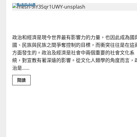
普世宣教
文明衝突的幕後推手：政治與經濟｜曾錫華
政治和經濟是現今世界最有影響力的力量，也因此成為國
國、民族與民族之間爭奪控制的目標，而衝突往往是在這
方面發生的。政治及經濟是社會中兩個重要的社會文化系
統，對宣教有著深遠的影響。從文化人類學的角度而言，
治是......
Read
閱讀
more
about
文
明
衝
突
的
幕
後
推
手：
政
治