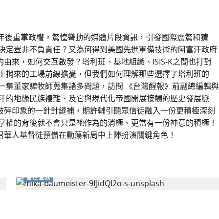
的過去與現在
0年後重掌政權。驚惶聳動的媒體片段資訊，引發國際震驚和猜
的決定豈非不負責任？又為何得到美國先進軍備技術的阿富汗政府
來，如何交互啟發？塔利班、基地組織、ISIS-K之間也打對
教士捎來的工場前線擔憂，但我們如何理解那些選擇了塔利班的
一集董家驊牧師蒐集諸多問題，訪問 《台灣醒報》前副總編輯與
富汗的地緣民族複雜、及它與現代化帝國開展接觸的歷史發展脈
破碎印象的一針針縫補，期許輔引聽眾信徒融入一份更積極深刻
汗掌權的背後就不會只是祂作為的消極、更當有一份神意的積極！
召華人基督徒預備在動蕩新局中上陣扮演關鍵角色！
普世宣教
發揮在自由地區的信徒位分｜李衍煬