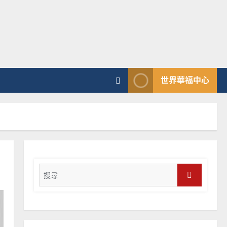
普世宣教
向穆斯林傳福音的可行策略
｜黃約瑟
2025-02-20
4
普世宣教
世界華福中心
差傳過來人的佳美見證｜歐
陽瑞萍
2025-02-20
5
普世宣教
馬來西亞華人的農曆新年｜
Search
余自力
for:
2025-02-18
6
Search
普世宣教
德國華人宣教經歷｜吳振