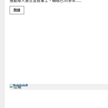
推動華人普世宣教事工，轉眼已30多年......
Read
閱讀
more
about
從
華
福
運
動
看
華
人
教
會
的
合
一
｜
羅
德
麟
普世宣教
建立華人差會宣教伙伴關係｜劉智欽