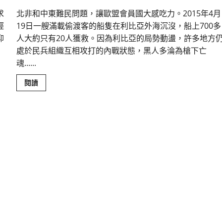
求
北非和中東難民問題，讓歐盟會員國大感吃力。2015年4月
經
19日一艘滿載偷渡客的船隻在利比亞外海沉沒，船上700多
仰
人大約只有20人獲救。因為利比亞的局勢動盪，許多地方
處於民兵組織互相攻打的內戰狀態，黑人多淪為槍下亡
魂......
Read
閱讀
more
about
發
揮
在
自
由
地
區
的
信
徒
位
分
｜
李
衍
煬