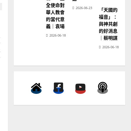
宣
3
全使命對
教
2026-06-23
「天國的
神
華人教會
學
普世宣教
福音」：
的當代意
教
育
向穆斯林傳福音的可行策略
與神共創
義｜袁瑒
｜黃約瑟
的好消息
組
2026-06-18
｜蔡明謀
2025-02-20
4
一
2026-06-18
我
普世宣教
一
差傳過來人的佳美見證｜歐
陽瑞萍
2025-02-20
5
普世宣教
馬來西亞華人的農曆新年｜
余自力
2025-02-18
6
普世宣教