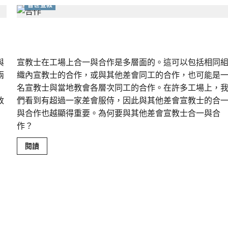
普世宣教
宣教工場上的合一與合作｜林厚彰
與
宣教士在工場上合一與合作是多層面的。這可以包括相同
兩
織內宣教士的合作，或與其他差會同工的合作，也可能是
名宣教士與當地教會各層次同工的合作。在許多工場上，
政
們看到有超過一家差會服侍，因此與其他差會宣教士的合
與合作也越顯得重要。為何要與其他差會宣教士合一與合
作？
Read
閱讀
more
about
宣
教
工
場
上
的
合
一
與