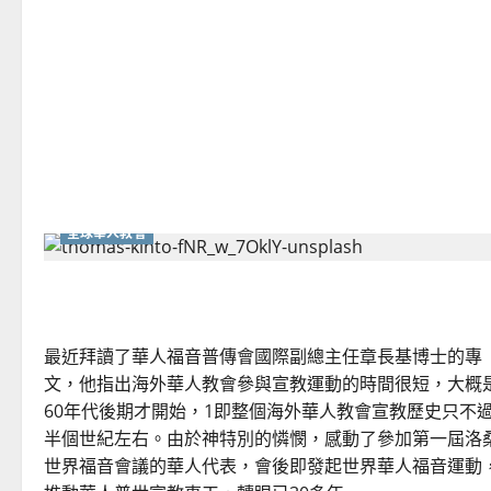
何
跨
越
神
學
及
宗
派
障
礙，
齊
心
努
力
興
全球華人教會
旺
福
音？
｜
從華福運動看華人教會的合一｜羅德麟
王
美
鍾
最近拜讀了華人福音普傳會國際副總主任章長基博士的專
文，他指出海外華人教會參與宣教運動的時間很短，大概
60年代後期才開始，1即整個海外華人教會宣教歷史只不
半個世紀左右。由於神特別的憐憫，感動了參加第一屆洛
世界福音會議的華人代表，會後即發起世界華人福音運動