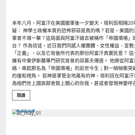
阿富汗——「帝國墳場」
本年八月，阿富汗在美國撤軍後一夕變天，塔利班相隔2
疑： 神學士政權本質的恐怖邪惡是真的嗎？若是，美國
軍會不堪一擊？這局面與阿富汗過去被稱作「帝國墳場」的由
台？ 作為信徒，近日我們同感人權團體、女性權益、宣
「正義」，以及它背後所代表的那份阿富汗真實民意？ 這
擁有中東伊斯蘭專門研究背景的邱慕天傳道。 他將從阿
絡，串起那名為「帝國墳場」的前世今生；對一幀幀衝突
的復和視角。 若神是掌管全地萬有的神，塔利班在阿富
為咱們世上國族鄰舍致上關心的你我，甚或會發現神要呼
Read
閱讀
more
about
阿
普世宣教
富
汗
——
同心仰望｜曾金發
「帝
國
墳