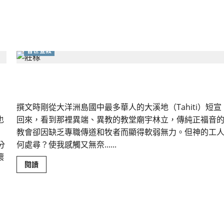
合
作
｜
林
厚
彰
普世宣教
王
差會、神學院與教會的宣教／差傳合作｜黃建輝
撰文時剛從大洋洲島國中最多華人的大溪地（Tahiti）短宣
也
回來，看到那裡異端、異教的教堂廟宇林立，傳純正福音
」
教會卻因缺乏專職傳道和牧者而顯得軟弱無力。但神的工
分
何處尋？使我感觸又無奈......
壞
Read
閱讀
more
about
差
會、
神
學
院
與