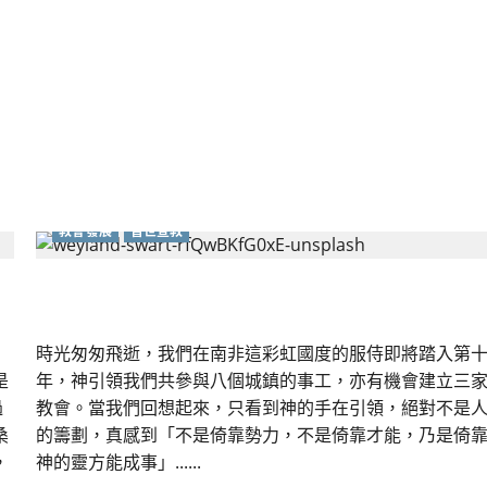
教
會
的
宣
教
／
差
傳
合
作
｜
黃
建
輝
教會發展
普世宣教
南非植堂分享｜任克達
時光匆匆飛逝，我們在南非這彩虹國度的服侍即將踏入第
是
年，神引領我們共參與八個城鎮的事工，亦有機會建立三
過
教會。當我們回想起來，只看到神的手在引領，絕對不是
桑
的籌劃，真感到「不是倚靠勢力，不是倚靠才能，乃是倚
，
神的靈方能成事」......