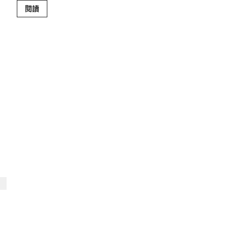
Read
閱讀
more
about
南
非
植
堂
分
享
｜
任
克
達