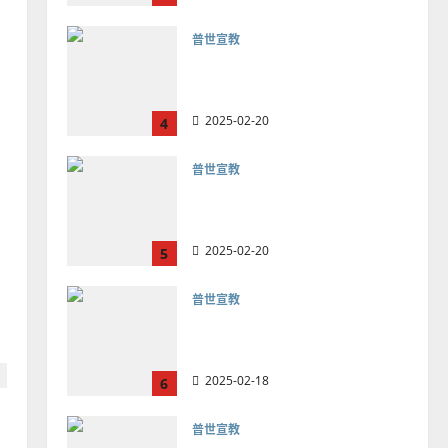
普世宣教
向穆斯林傳福音的可行策略
｜黃約瑟
2025-02-20
4
普世宣教
差傳過來人的佳美見證｜歐
陽瑞萍
2025-02-20
5
普世宣教
馬來西亞華人的農曆新年｜
余自力
2025-02-18
6
普世宣教