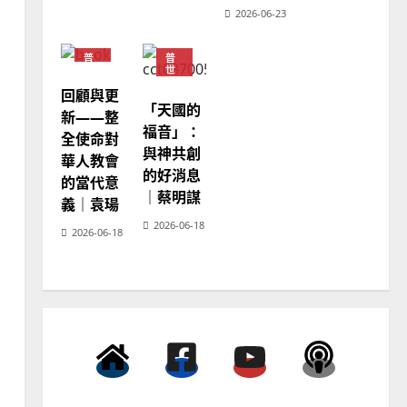
2026-06-23
普世宣教
普
普
向穆斯林傳福音的可行策略
世
世
宣
宣
｜黃約瑟
回顧與更
教
教
「天國的
2025-02-20
4
神
新——整
學
福音」：
全使命對
教
育
與神共創
普世宣教
華人教會
的好消息
差傳過來人的佳美見證｜歐
的當代意
｜蔡明謀
陽瑞萍
義｜袁瑒
2026-06-18
2025-02-20
5
2026-06-18
普世宣教
馬來西亞華人的農曆新年｜
余自力
2025-02-18
6
普世宣教