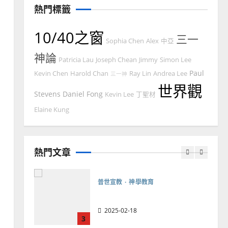
忠、溫淑芳
熱門標籤
2025-02-20
7
10/40之窗
三一
Sophia Chen
Alex
中亞
教會發展
門徒培育
神論
如何以國度思維建造地方堂
Patricia Lau
Joseph Chean
Jimmy
Simon Lee
會？
Paul
Kevin Chen
Harold Chan
Ray Lin
Andrea Lee
三一神
2024-01-09
世界觀
1
Stevens
Daniel Fong
Kevin Lee
丁聖材
普世宣教
Elaine Kung
福音未及之民的定義、現況
及反思｜葉大銘
熱門文章
2025-02-18
2
普世宣教
神學教育
宣教的整全使命｜王永信
2025-02-18
3