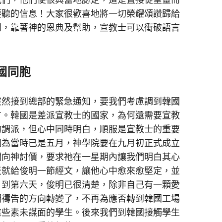
要聽的信息！大家很歡喜地將一切榮耀頌讚歸給
到，靠著神的恩典及幫助，宣教士可以衝破語言
國同胞
然接到總部的緊急通知，要我們考慮調到韓國
方。韓國是差派宣教士的國家，為何還需要宣教
的調派，但心中同時明白，順服是宣教士的重要
因為當時已是五月，神學院要在九月初正式成立
們向神討價，要求祂在一星期內讓我們明白其心
天就給俊明一節經文，讓他心中愈來愈堅定，並
。到第六天，俊明已很清楚，除非自己有一顆愛
們禱告的方向轉變了，不再為應否轉到韓國工場
這些素未謀面的學生。後來我們到韓國接觸學生