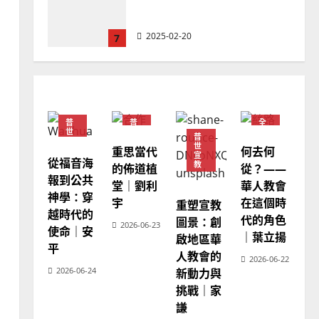
忠、溫淑芳
2025-02-20
7
教會發展
門徒培育
如何以國度思維建造地方堂
會？
普
普
全
2024-01-09
1
世
世
球
普
宣
宣
華
世
重思當代
何去何
教
教
人
宣
教
從福音海
普世宣教
教
的佈道植
從？——
會
報到公共
福音未及之民的定義、現況
堂｜劉利
華人教會
普
世
神學：穿
及反思｜葉大銘
宇
在這個時
宣
重塑宣教
教
越時代的
代的角色
圖景：創
2025-02-18
2
2026-06-23
使命｜安
｜葉立揚
啟地區華
平
人教會的
2026-06-22
普世宣教
神學教育
2026-06-24
新動力與
宣教的整全使命｜王永信
挑戰｜家
2025-02-18
謙
3