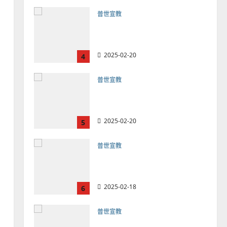
普世宣教
向穆斯林傳福音的可行策略
｜黃約瑟
2025-02-20
4
普世宣教
差傳過來人的佳美見證｜歐
陽瑞萍
2025-02-20
5
普世宣教
馬來西亞華人的農曆新年｜
余自力
2025-02-18
6
普世宣教
德國華人宣教經歷｜吳振