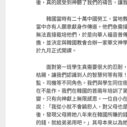
後，真的感受到神聽了我們的禱告，讓
韓國當時有二十萬中國勞工，當地教
當中亦有人願意獻身作傳道。他們急需
無法直接栽培他們，於是向華人福音普
擔，並決定與韓國教會合辦一家華文神
於九月正式開課。
面對第一班學生真需要很大的忍耐，
枯腸，讓我們認識到人的智慧何等有限
監、司機等不同角色。我們與學生同住宿
在不能作。我們在韓國的首兩年培訓了
變，只有向神獻上無限感恩。一位自小
說：「我從小就不會饒恕人，對父母也
後，發現父母將她八年來在韓國所賺的
的錢，就給弟弟用吧。」其母本來以為