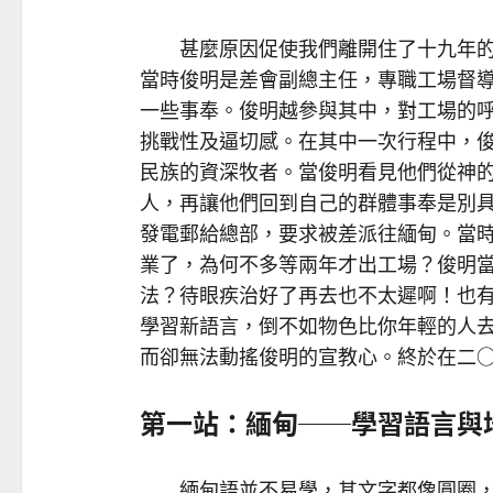
甚麼原因促使我們離開住了十九年的美國
當時俊明是差會副總主任，專職工場督
一些事奉。俊明越參與其中，對工場的
挑戰性及逼切感。在其中一次行程中，俊明
民族的資深牧者。當俊明看見他們從神
人，再讓他們回到自己的群體事奉是別
發電郵給總部，要求被差派往緬甸。當
業了，為何不多等兩年才出工場？俊明
法？待眼疾治好了再去也不太遲啊！也
學習新語言，倒不如物色比你年輕的人
而卻無法動搖俊明的宣教心。終於在二
第一站：緬甸──學習語言與
緬甸語並不易學，其文字都像圓圈，