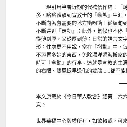
現引用筆者近期的代禱信作結：「轉
多，略略體驗到宣教士的『動態』生涯
不斷向著有需要的地方衝啊衝！從緬甸
不斷巡迴『走動』；此外，氣候也不停
從薄到厚，又從厚到薄；日常的語言文
形；住處更不用說，常在『搬動』中，
不添置多餘的東西，免除漂洋過海搬家
時可『拿動』的行李。這就是宣教的生
的右眼、雙鳳提早退化的雙膝……都不能
本文原載於《今日華人教會》總第二六
頁。
世界華福中心版權所有，如欲轉載，可