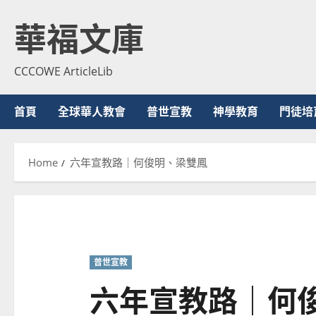
Skip
華福文庫
to
content
CCCOWE ArticleLib
首頁
全球華人教會
普世宣教
神學教育
門徒培
Home
六年宣教路｜何俊明、梁雙鳳
普世宣教
六年宣教路｜何