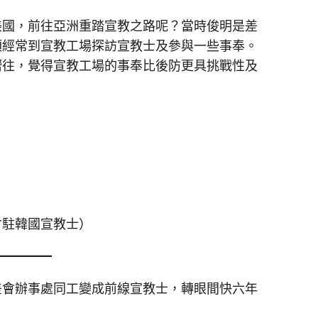
美國，前往亞洲重踏宣教之路呢？當時俊明是差
須經常到宣教工場探訪宣教士及參與一些事奉。
嚮往，覺得宣教工場的事奉比後防更具挑戰性及
會駐韓國宣教士）
差會辦事處同工變成前線宣教士，轉眼間快六年