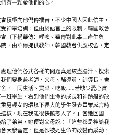
我們有一顆愛他們的心。
會積極向他們傳福音，不少中國人因此信主，
接受神學培訓，但由於語言上的限制，韓國教會
傳會（下稱華傳）呼喚。華傳對此事工產生負
學院，由華傳提供教師，韓國教會供應校舍，定
處理他們各式各樣的問題真是絞盡腦汁、搜索
！我們要身兼老師、父母、輔導員、訓導長、舍
舍，一同生活、買菜、吃飯……若缺少愛心實
第一班學生，看到他們生命的成長和神蹟般的改
在重男輕女的環境下長大的學生發表畢業感言時
是這樣，現在我能很快饒恕人了。」當她回國
錢給了弟弟，她便對父母說：「這些都是神給我
她會大發雷霆，但是卻被她生命的改變而感動，