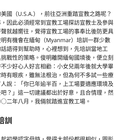
（U.S.A.），前往亞洲重踏宣教之路呢？
導，因此必須經常到宣教工場探訪宣教士及參與
呼聲就越嚮往，覺得宣教工場的事奉比後防更具
有機會在緬甸（Myanmar）培訓一群少數
的話語得到幫助時，心裡想到，先培訓當地工
具挑戰性的策略。俊明離開緬甸國境後，便立刻
時不少好心人好言相勸：小女兒兩年後就大學畢
當時有眼疾，雖無法根治，但為何不多試一些療
有人說：「你已年逾半百，上工場要適應環境及
去吧？」這一切建議都出於好意，且合情理，然
○○二年八月，我倆就踏進宣教工場。
培訓
起初學認字母時，覺得大部份都很相似，圓形