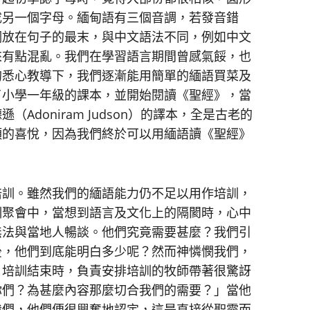
成另一個字母。緬甸語有三個音調，若發音錯
詞放在句子的最末，與中文語法不同，例如中文
來有點混亂。我們在學習語言期間曾感氣餒，也
的悉心教導下，我們逐漸能用簡單的緬語買菜及
了小學一年級的課本，並開始閱讀《聖經》，當
doniram Judson）的譯本，全是古老的
頭的喜悅，因為我們終於可以用緬語讀《聖經》
訓。雖然我們的緬語能力仍不足以用作培訓，
訓聚會中，當想到語言及文化上的隔閡時，心中
無法與當地人暢談。他們究竟需要甚麼？我們引
後，他們到底能明白多少呢？然而神憐憫我們，
。培訓結束時，負責安排培訓的牧師帶著很驚訝
你們？為甚麼內容那麼切合我們的需要？」當他
我們，他們便很興奮地認定，這是直接從聖靈而