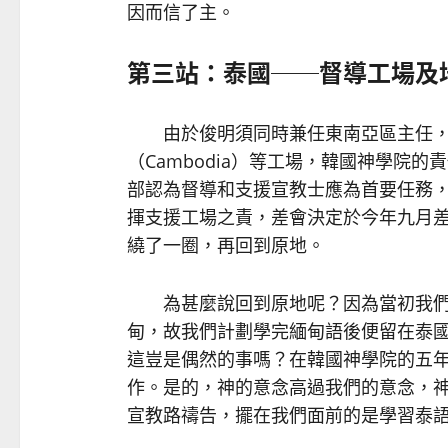
因而信了主。
第三站：泰國──督導工場及
由於俊明須同時兼任東南亞區主任，常穿
（Cambodia）等工場，韓國神學院
部認為督導和支援宣教士應為首要任務
揮支援工場之責，差會決定於今年九月
繞了一圈，再回到原地。
為甚麼說回到原地呢？因為當初我們
甸，故我們計劃學完緬甸語後便留在泰
這豈是偶然的事嗎？在韓國神學院的五
作。是的，神的意念高過我們的意念，
宣教路禱告，擺在我們面前的是學習泰