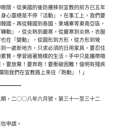
眼間，從美國的後防遷移到宣教的前方已五年
，身心靈總是不停『活動』。在事工上，我們要
到韓國，再從韓國到泰國、柬埔寨等東南亞區，
『轉動』，從炎熱到嚴寒，從嚴寒到炎熱，衣服
字也在『變動』，從圓形到方形，從方形到彎
每到一處新地方，只求必須的日用家具，要忍住
的累贅，學習過著簡樸的生活，手中只能攜帶隨
涯，要放棄！要奔跑！要衝破困難！俊明有殘疾
攔阻我們在宣教路上來往『跑動』！」
六期，二○○八年六月號，第三十一至三十二
來信申請。