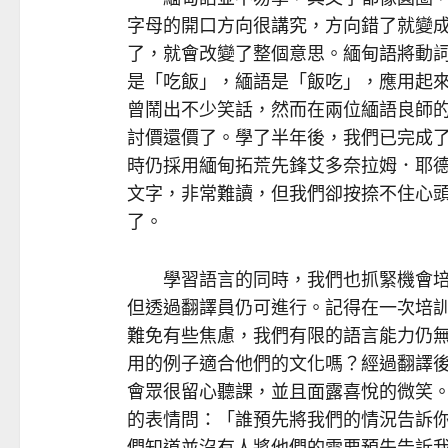
字母的開口方向很講究，方向錯了就變
了，就會改變了整個意思。緬甸語將動
是「吃飯」，緬語是「飯吃」，應用起
曾鬧出不少笑話，然而在兩位緬語良師
討價還價了。學了半年後，我們已完成
時仍採用緬甸拓荒先鋒艾多奈拉姆．耶德遜（A
文字，非常難讀，但我們卻按捺不住心
了。
學習語言的同時，我們也抓緊機會培
但透過翻譯員仍可進行。記得在一次培
難免有些焦慮，我們有限的語言能力仍
用的例子適合他們的文化嗎？經過翻譯
會眾很留心聽課，並且面露喜悅的微笑
的表情問：「誰預先將我們的情況告訴
們知道並沒有人將他們的需要預先告訴