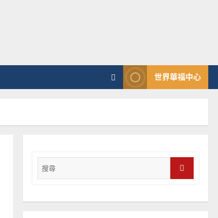
普世宣教
向穆斯林傳福音的可行策略
｜黃約瑟
2025-02-20
4
普世宣教
世界華福中心
差傳過來人的佳美見證｜歐
陽瑞萍
2025-02-20
5
普世宣教
馬來西亞華人的農曆新年｜
余自力
Search
2025-02-18
for:
6
Search
普世宣教
德國華人宣教經歷｜吳振