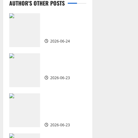
AUTHOR'S OTHER POSTS
v
i
從福音海報到公
共神學：穿越時
g
代的使命｜安平
2026-06-24
a
t
重思當代的佈道
植堂｜劉利宇
i
2026-06-23
o
重塑宣教圖景：
n
創啟地區華人教
會的新動力與挑
戰｜家謙
2026-06-23
何去何從？——