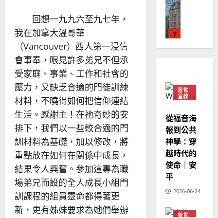
德
的
陽
02-
國
農
瑞
20
回想一九九六至九七年，
華
曆
萍
我在加拿大溫哥華
7
人
新
宣
年
（Vancouver）西人第一浸信
2025-
教會發展
教
｜
02-
會事奉，眼見許多弟兄不但承
門徒培育
經
余
20
受家庭、事業、工作和社會的
如
歷
自
何
壓力，又缺乏合適的門徒訓練
｜
力
普世
以
1
宣教
吳
材料，不曉得如何把信仰連結
國
振
2025-
生活。感謝主！在祂奇妙的安
普世宣教
度
從福音海
忠
02-
思
排下，我們以一些較合適的門
福
報到公共
、
18
維
音
神學：穿
溫
訓材料為基礎，加以修改，將
建
未
淑
越時代的
重點放在如何在關係中成長，
2
造
及
芳
使命｜安
結果令人興奮。參加這專為職
地
之
平
普世宣教
方
民
場弟兄而設的全人成長小組門
2025-
神學教育
堂
的
2026-06-24
02-
訓課程的組員靈命都得著更
宣
會
定
20
新，更有姊妹要求為她們舉辦
教
？
義
普世