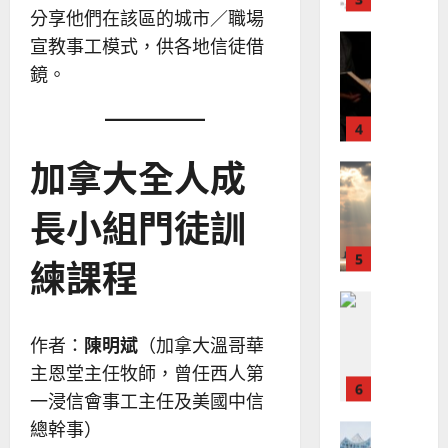
、
整
分享他們在該區的城市／職場
現
2024-
普世宣教
全
況
01-
宣教事工模式，供各地信徒借
使
向
09
及
鏡。
命
穆
反
｜
斯
思
4
王
林
｜
永
傳
葉
加拿大全人成
普世宣教
信
福
大
差
音
銘
長小組門徒訓
傳
的
2025-
過
可
02-
2025-
5
來
18
行
練課程
02-
人
策
18
普世宣教
的
略
馬
佳
｜
來
作者：
陳明斌
（加拿大溫哥華
美
黃
西
見
約
主恩堂主任牧師，曾任西人第
6
亞
證
瑟
一浸信會事工主任及美國中信
華
｜
普世宣教
總幹事）
人
歐
2025-