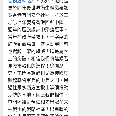
警務處網站
）。另外，屯門區
更於同年獲世界衛生組織確認
為香港首個安全社區，並於二
○○七年慶祝香港回歸中國十
週年的區旗設計中榮獲冠軍。
當年在政府帶領下，十字架的
旌旗到處高舉，就連廟宇門前
也揚起十架的旗號！這是屬靈
上的突破，相信我們將陸續看
見城市轉化的進程！追溯歷
史，屯門區想必也是為神國度
興起基督軍兵的屯兵之門，是
過往眾多西方宣教士等候推動
差傳的基地，因此我們相信，
屯門區將是預備和差出眾多未
來戰士的戰略社區！最黑暗的