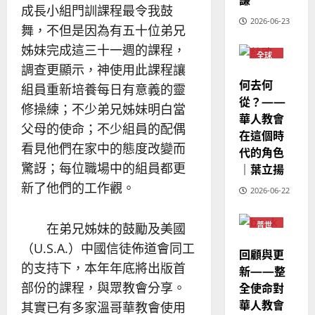
歐
2025-
成長小組門訓課程最令我鼓
德
的
陽
02-
2026-06-23
國
農
舞，不但是因為有五十位弟兄
瑞
20
華
曆
萍
姊妹完成這三十一週的課程，
7
全球
人
新
華人
調查更顯示，神使用此課程讓
宣
年
教會
2025-
何去何
組員重新培養每日有意義的靈
教
普世
｜
02-
宣教
從？——
經
余
20
修操練；不少弟兄姊妹明白當
華人教會
歷
自
父母的使命；不少組員的配偶
在這個時
｜
力
看見他們在家中的態度改變而
代的角色
吳
振
驚訝；每位職場中的組員都更
｜葉立揚
2025-
忠
02-
新了他們的工作觀。
2026-06-22
、
18
溫
普世
在弟兄姊妹的鼓勵及美國
淑
宣教
芳
（U.S.A.）中國信徒佈道會同工
回顧與更
的支持下，本年年底將出版首
新——整
2025-
全使命對
部份的課程，與眾教會分享。
02-
華人教會
20
其實已有多家溫哥華教會使用