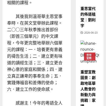
的
3
宣教
相關的課程。
、
整
重思當代
現
2024-
普世宣教
全
況
的佈道植
01-
其後我到溫哥華主恩堂事
使
向
09
及
堂｜劉利
命
奉時，在英文堂舉辦此課程。
穆
反
宇
｜
斯
思
二○○三年秋季推出首部份
4
王
2026-06-23
林
｜
（即首三個單元）的中文課
永
傳
葉
程，今年更完整地舉辦六個單
普世宣教
信
福
大
差
音
元的課程：一．培養更有意義
銘
傳
的
2025-
普世
的禱告生活；二．建立更有味
宣教
過
可
02-
2025-
道的讀經生活；三．建立更合
5
來
18
行
02-
神心意的家庭和關係；四．建
人
策
18
重塑宣教
普世宣教
的
略
立真正謙卑的事奉生命；五．
圖景：創
馬
佳
｜
實踐傳福音和差傳的使命；
啟地區華
來
美
黃
人教會的
六．建立工作的使命感。
西
見
約
新動力與
6
亞
證
瑟
挑戰｜家
華
｜
感謝主！今年的粵語全人
普世宣教
人
謙