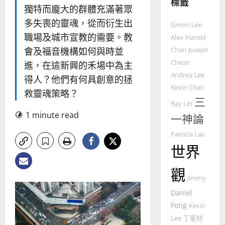
標籤
整
獨特而龐大的群體充滿著眾
普世宣教
全
多失喪的靈魂，從而衍生出
使
向
Simon Lee
命
穆
職場及城市宣教的需要。教
Alex
Harold
｜
斯
會及福音機構如何與時並
Chan
Joseph
4
王
林
Chean
進，在這新興的禾場中為主
永
傳
Andrea Lee
普世宣教
信
得人？他們有何具創意的拯
福
Kevin Chen
差
音
救靈魂策略？
傳
三
的
2025-
Ray Lin
過
可
02-
1 minute read
一神論
5
來
18
行
人
策
Patricia Lau
普世宣教
的
略
世界
馬
佳
｜
來
美
黃
觀
西
見
約
Jimmy
6
亞
證
瑟
Daniel
華
｜
Fong
Kevin
普世宣教
人
歐
2025-
Lee
丁聖材
德
的
陽
02-