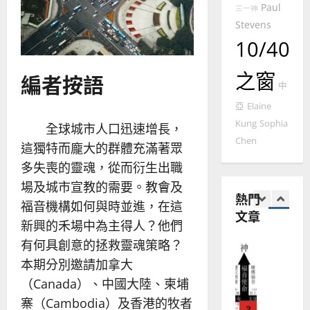
國
Paul
農
瑞
三一神
20
華
曆
Stevens
萍
7
人
新
10/40
宣
年
2025-
教會發展
教
｜
02-
之窗
編者按語
門徒培育
經
余
20
中
如
歷
自
亞
Elaine
何
｜
力
Kung
Sophia
以
1
全球城市人口迅速增長，
吳
國
Chen
振
這獨特而龐大的群體充滿著眾
2025-
普世宣教
度
忠
02-
多失喪的靈魂，從而衍生出職
思
福
、
18
場及城市宣教的需要。教會及
維
音
溫
熱門
建
未
淑
福音機構如何與時並進，在這
文章
2
造
及
芳
新興的禾場中為主得人？他們
地
之
有何具創意的拯救靈魂策略？
普世宣教
方
民
2025-
神學教育
堂
的
本期分別邀請加拿大
02-
宣
會
定
20
（Canada）、中國大陸、柬埔
教
？
義
寨（Cambodia）及香港的牧者
的
3