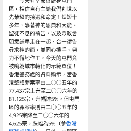
今天有幸蒙召處身屯門
區，相信自有主給我們創世以
先榮耀的揀選和命定！短短十
多年，靠著神的恩典和大能、
聖徒不息的禱告，以及眾教會
願意謙卑走在一起、合一禱告
尋求神的面，並同心攜手、努
力不懈地作工，今天的屯門竟
被喻為城市轉化的示範單位！
香港警務處的資料顯示，當香
港整體罪案率由二○○五年的
77,437宗上升至二○○六年的
81,125宗，升幅達5%，但屯門
區的罪案率則由二○○五年的
4,925宗降至二○○六年的
4,625宗，跌幅為5%（參
香港