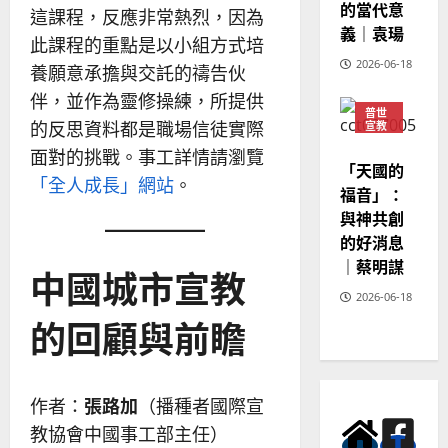
的當代意
這課程，反應非常熱烈，因為
義｜袁瑒
此課程的重點是以小組方式培
2026-06-18
養願意承擔與交託的禱告伙
伴，並作為靈修操練，所提供
普世
的反思資料都是職場信徒實際
宣教
神學
面對的挑戰。事工詳情請瀏覽
教育
「天國的
「全人成長」網站
。
福音」：
與神共創
的好消息
｜蔡明謀
中國城市宣教
2026-06-18
的回顧與前瞻
作者：
張路加
（播種者國際宣
教協會中國事工部主任）