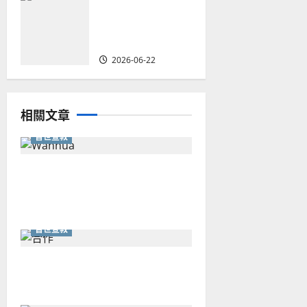
華人教會在這個
時代的角色｜葉
立揚
2026-06-22
相關文章
普世宣教
從福音海報到公共神學：穿越
時代的使命｜安平
普世宣教
重思當代的佈道植堂｜劉利宇