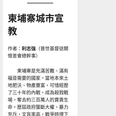
柬埔寨城市宣
教
作者：
利志強
（普世基督徒關
懷差會總幹事）
柬埔寨是充滿苦難、滿有
福音需要的國家。當地本來土
地肥沃、物產豐富，可惜經歷
了三十年的內戰，成為殺戮戰
場，奪去約三百萬人的寶貴生
命。歷屆政府壟斷大權，暴力
充斥，文盲率高，戰爭時埋下