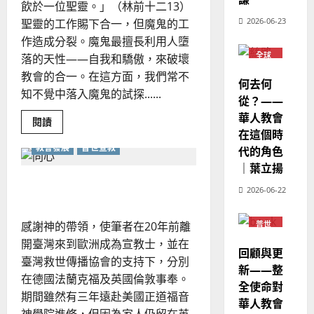
歐
2025-
飲於一位聖靈。」（林前十二13）
志
德
的
陽
文
02-
2026-06-23
聖靈的工作賜下合一，但魔鬼的工
國
農
瑞
20
作造成分裂。魔鬼最擅長利用人墮
華
曆
萍
7
全球
落的天性——自我和驕傲，來破壞
人
新
華人
宣
教會
年
教會的合一。在這方面，我們常不
2025-
何去何
教
普世
｜
知不覺中落入魔鬼的試探......
02-
宣教
從？——
經
余
20
華人教會
歷
Read
自
閱讀
more
在這個時
｜
力
about
教會發展
普世宣教
如
代的角色
吳
何
振
｜葉立揚
跨
2025-
越
忠
宣教建同心｜陶恩光
02-
神
2026-06-22
、
18
學
及
溫
宗
感謝神的帶領，使筆者在20年前離
普世
淑
派
宣教
障
開臺灣來到歐洲成為宣教士，並在
芳
礙，
回顧與更
齊
臺灣救世傳播協會的支持下，分別
心
新——整
2025-
在德國法蘭克福及英國倫敦事奉。
努
全使命對
力
02-
期間雖然有三年遠赴美國正道福音
興
華人教會
20
旺