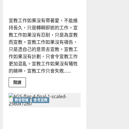
教
堂會宣教工作分享｜何建榮
會
攜
手
同
宣教工作如果沒有帶著愛，不能維
行
宣
持長久，只是轉瞬即逝的工作。宣
教
路
教工作如果沒有忍耐，只是為宣教
｜
而宣教。宣教工作如果沒有禱告，
陳
慧
只是憑自己的意思去宣教。宣教工
玲
作如果沒有計劃，只會令宣教工作
更加混亂。宣教工作如果沒有犧牲
的精神，宣教工作只會失敗......
Read
閱讀
more
about
堂
會
教會發展
普世宣教
宣
教
工
作
超出宗派差會的框框｜梁偉材
分
享
｜