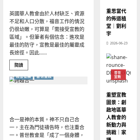
關
的
3
宣教
、
懷
整
事
重思當代
現
2024-
英國華人教會由於人材缺乏、資源
工
普世宣教
全
況
的佈道植
01-
——
不足和人口分散，福音工作的情況
使
向
以
09
及
堂｜劉利
淡
仍很幼嫩，可算是「需接受宣教的
命
穆
反
江
宇
區域」。但筆者有個信念：進攻是
教
｜
斯
思
會
4
2026-06-23
王
林
最佳的防守，宣教是最佳的屬靈成
｜
為
例
永
傳
長途徑。因此......
葉
｜
普世宣教
信
福
莊
大
育
差
Read
音
閱讀
銘
銘
more
傳
的
2025-
about
普世
教會發展
普世宣教
宣教
在
過
可
02-
2025-
英
5
來
18
行
國
02-
華
人
如何跨越神學及宗派障礙，齊
策
18
重塑宣教
人
普世宣教
的
略
教
心努力興旺福音？｜王美鍾
圖景：創
會
馬
佳
｜
推
啟地區華
來
美
動
黃
人教會的
宣
西
合一是神的本質。神不只自己合
見
約
教
新動力與
6
亞
事
證
瑟
一，主在為門徒禱告時，也注重合
工
挑戰｜家
華
｜
一。普世教會是「成了一個身體，
｜
普世宣教
溫
人
謙