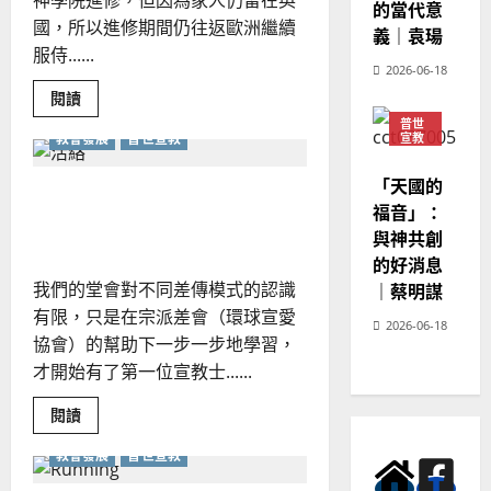
神學院進修，但因為家人仍留在英
福
的當代意
音？
國，所以進修期間仍往返歐洲繼續
義｜袁瑒
｜
王
服侍......
美
2026-06-18
鍾
Read
閱讀
more
普世
about
教會發展
普世宣教
宣教
宣
教
神學
建
教育
「天國的
同
我們堂會的第一位宣教士｜陳
心
福音」：
｜
業剛
陶
與神共創
恩
的好消息
光
我們的堂會對不同差傳模式的認識
｜蔡明謀
有限，只是在宗派差會（環球宣愛
2026-06-18
協會）的幫助下一步一步地學習，
才開始有了第一位宣教士......
Read
閱讀
more
about
教會發展
普世宣教
我
們
堂