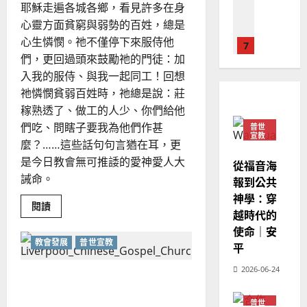
德
甫
的
陽
耶穌走遍各城各鄉，看見許多在身
02-
國
農
瑞
20
心靈方面貧窮與弱勢的百姓，總是
華
曆
萍
心生憐憫。祂不僅停下來服侍他
7
人
新
們，更回過頭來鼓勵祂的門徒：加
宣
年
2025-
教會發展
入我的服侍、與我一起同工！回想
教
｜
02-
門徒培育
祂憐憫貧弱百姓時，祂總是說：莊
經
余
20
如
歷
自
稼熟透了、做工的人少、你們給他
何
｜
力
們吃、問瞎子要我為他們作甚
普世
以
1
宣教
吳
麼？……這些話句句言猶在耳，更
國
振
2025-
是今日教會無可推諉的愛神愛人大
普世宣教
度
從福音海
忠
02-
誡命。
思
福
報到公共
、
18
維
音
神學：穿
溫
Read
閱讀
建
未
淑
越時代的
more
2
about
造
及
芳
使命｜安
外
地
之
教會發展
普世宣教
展
平
普世宣教
型
方
民
2025-
教
神學教育
堂
2026-06-24
的
會
02-
在英國華人教會推動宣教事工
的
宣
會
定
20
貧
｜溫志文
教
？
義
弱
普世