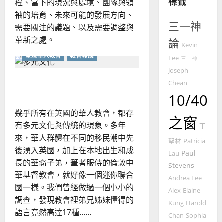
標籤
整
程、當下的現況與處境、團隊與領
普世宣教
全
袖的培育、未來可能的發展方向、
使
向
三一神
需要關注的議題、以及需要調整與
命
穆
革新之處。
論
｜
斯
Kevin
4
王
林
全球華人教會
教會發展
Lee
三一神
永
傳
Joseph
普世宣教
信
福
更美的事奉｜胡德明
Chean
差
音
10/40
傳
的
2025-
過
可
02-
幾乎所有在英國的華人教會，都存
之窗
5
來
18
行
有多元文化與傳統的現象。多年
丁
人
策
來，華人群體在不同的移民潮中先
普世宣教
聖材
Patricia
的
略
後湧入英國，加上在本地出生和成
馬
Paul
佳
Lau
｜
長的華裔子弟，筆者服侍的倫敦中
來
美
黃
Stevens
西
華基督教會，就好像一個迷你聯合
見
約
Andrea Lee
6
亞
證
國一樣。我們曾經做過一個小小的
瑟
Alex
Elaine
華
｜
調查，發現教會裡弟兄姊妹懂得的
Kung
Harold
普世宣教
人
歐
2025-
語言竟然高達17種......
Chan
Sophia
德
的
陽
02-