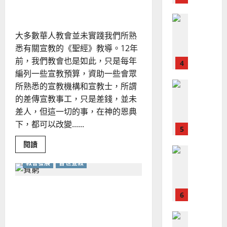
、
宣
宣教經驗分享｜楊光甫
整
教
現
2024-
經
普世宣教
全
況
01-
驗
｜
使
向
09
及
大多數華人教會並未實踐我們所熟
李
命
穆
反
耀
悉有關宣教的《聖經》教導。12年
斌
｜
斯
思
前，我們教會也是如此，只是每年
4
王
林
｜
編列一些宣教預算，資助一些會眾
永
傳
葉
普世宣教
所熟悉的宣教機構和宣教士，所謂
信
福
大
差
音
的差傳宣教事工，只是差錢，並未
銘
傳
的
2025-
差人，但這一切的事，在神的恩典
過
可
02-
下，都可以改變......
2025-
5
來
18
行
02-
人
策
Read
閱讀
18
普世宣教
more
的
略
about
馬
教會發展
普世宣教
佳
｜
宣
教
來
美
黃
經
西
見
驗
約
外展型教會的貧弱關懷事工
分
6
亞
證
瑟
享
——以淡江教會為例｜莊育銘
華
｜
｜
楊
普世宣教
人
歐
光
2025-