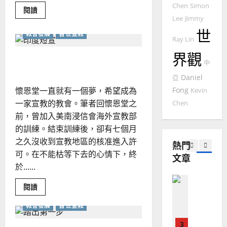
國
Chen
Simon
農
瑞
20
Read
閱讀
more
華
曆
萍
Lee
Jimmy
about
7
人
新
更
世
教會發展
普世宣教
美
宣
Ray Lin
年
2025-
的
教會發展
教
｜
事
02-
界觀
門徒培育
卑微的宣教經驗｜李耀斌
奉
經
余
20
中
｜
如
歷
胡
自
Daniel
亞
德
何
｜
力
明
懷恩堂一直就有一個夢，希望成為
Fong
Kevin
以
1
吳
一家宣教的教會。筆者回懷恩堂之
國
Chen
振
2025-
普世宣教
度
前，曾加入美南浸信會海外宣教部
忠
02-
思
福
的訓練。結束訓練後，卻有七個月
、
18
維
音
溫
之久沒收到宣教地區的核准進入許
熱門
建
未
淑
可。在不能枯等下去的心情下，終
文章
2
造
及
芳
於......
地
之
普世宣教
方
民
2025-
Read
閱讀
神學教育
堂
的
more
02-
about
宣
會
定
教會發展
普世宣教
20
卑
教
微
？
義
的
的
3