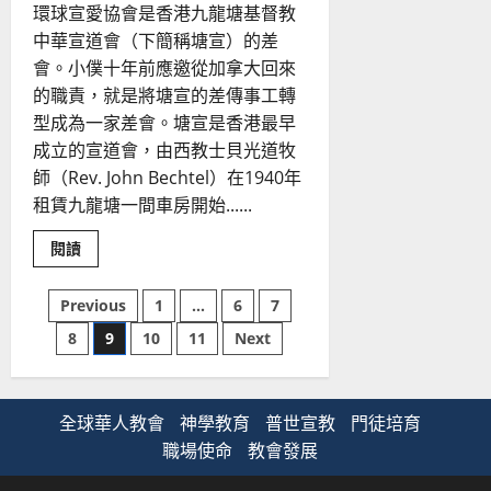
何
環球宣愛協會是香港九龍塘基督教
建
榮
中華宣道會（下簡稱塘宣）的差
會。小僕十年前應邀從加拿大回來
的職責，就是將塘宣的差傳事工轉
型成為一家差會。塘宣是香港最早
成立的宣道會，由西教士貝光道牧
師（Rev. John Bechtel）在1940年
租賃九龍塘一間車房開始......
Read
閱讀
more
about
超
文
Previous
1
...
6
7
出
宗
8
9
10
11
Next
派
章
差
會
的
分
框
框
全球華人教會
神學教育
普世宣教
門徒培育
｜
頁
梁
職場使命
教會發展
偉
材