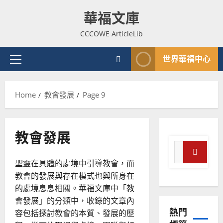
Skip
華福文庫
to
content
CCCOWE ArticleLib
世界華福中心
Primary
Menu
Home
教會發展
Page 9
教會發展
Search
for:
聖靈在具體的處境中引導教會，而
Search
普世宣教
教會的發展與存在模式也與所身在
神學教育
的處境息息相關。華福文庫中「教
宣
會發展」的分類中，收錄的文章內
教
熱門
容包括探討教會的本質、發展的歷
的
3