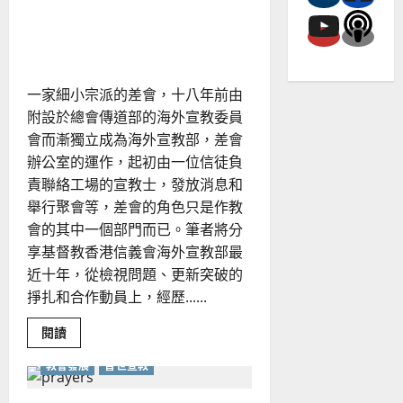
會
差會與教會攜手同行宣教路｜
的
第
陳慧玲
一
位
宣
教
一家細小宗派的差會，十八年前由
士
｜
附設於總會傳道部的海外宣教委員
陳
會而漸獨立成為海外宣教部，差會
業
剛
辦公室的運作，起初由一位信徒負
責聯絡工場的宣教士，發放消息和
舉行聚會等，差會的角色只是作教
會的其中一個部門而已。筆者將分
享基督教香港信義會海外宣教部最
近十年，從檢視問題、更新突破的
掙扎和合作動員上，經歷......
Read
閱讀
more
about
教會發展
普世宣教
差
會
與