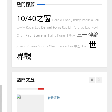
如何以國度思維建造地方堂
熱門標籤
會？
2024-01-09
1
10/40之窗
Harold Chan
Jimmy
Patricia Lau
普世宣教
Daniel Fong
Kevin Lee
Ray Lin
Andrea Lee
Kevin
三一神
福音未及之民的定義、現況
三一神論
Paul Stevens
Chen
Elaine Kung
丁聖材
及反思｜葉大銘
世
Joseph Chean
Sophia Chen
Simon Lee
中亞
Alex
2025-02-18
2
界觀
普世宣教
神學教育
宣教的整全使命｜王永信
2025-02-18
熱門文章
3
普世宣教
向穆斯林傳福音的可行策略
｜黃約瑟
2025-02-20