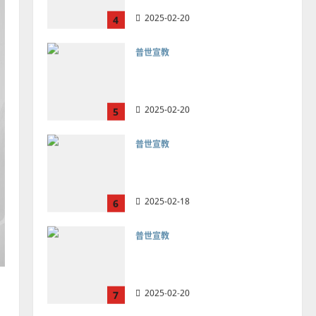
4
普世宣教
差傳過來人的佳美見證｜歐
陽瑞萍
2025-02-20
5
普世宣教
馬來西亞華人的農曆新年｜
余自力
2025-02-18
6
普世宣教
德國華人宣教經歷｜吳振
忠、溫淑芳
2025-02-20
7
教會發展
門徒培育