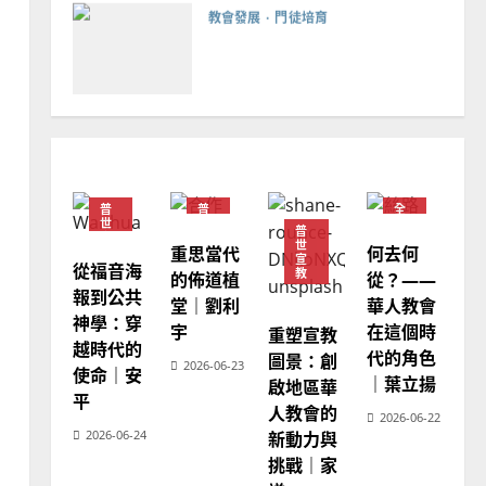
如何以國度思維建造地方堂
會？
2024-01-09
1
普世宣教
福音未及之民的定義、現況
及反思｜葉大銘
普
普
全
2025-02-18
2
世
世
球
普
宣
宣
華
世
重思當代
何去何
教
教
人
宣
教
從福音海
教
的佈道植
從？——
會
普世宣教
神學教育
報到公共
堂｜劉利
華人教會
普
宣教的整全使命｜王永信
世
神學：穿
宇
在這個時
宣
重塑宣教
2025-02-18
教
越時代的
代的角色
圖景：創
3
2026-06-23
使命｜安
｜葉立揚
啟地區華
平
人教會的
普世宣教
2026-06-22
2026-06-24
新動力與
向穆斯林傳福音的可行策略
挑戰｜家
｜黃約瑟