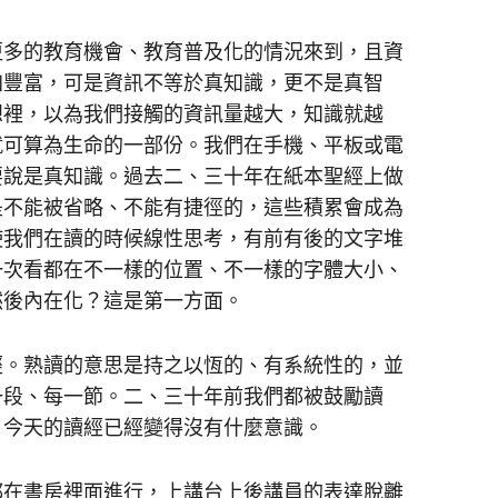
更多的教育機會、教育普及化的情況來到，且資
加豐富，可是資訊不等於真知識，更不是真智
想裡，以為我們接觸的資訊量越大，知識就越
就可算為生命的一部份。我們在手機、平板或電
要說是真知識。過去二、三十年在紙本聖經上做
是不能被省略、不能有捷徑的，這些積累會成為
使我們在讀的時候線性思考，有前有後的文字堆
一次看都在不一樣的位置、不一樣的字體大小、
然後內在化？這是第一方面。
經。熟讀的意思是持之以恆的、有系統性的，並
一段、每一節。二、三十年前我們都被鼓勵讀
。今天的讀經已經變得沒有什麼意識。
都在書房裡面進行，上講台上後講員的表達脫離