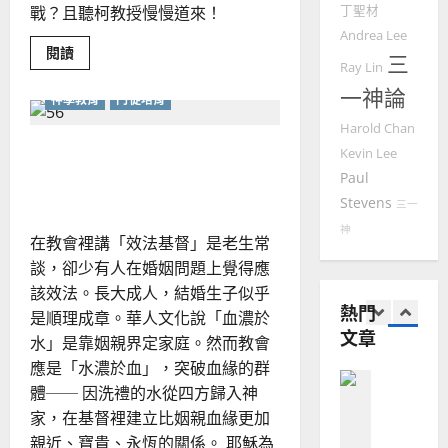
2025-
戰？且聽柯教授慢慢道來！
丁聖材
德
的
陽
02-
國
Andrea Lee
農
瑞
20
Read
閱讀
華
曆
三
萍
more
Ray Lin
7
人
about
新
一神論
以
神學教育
門徒培育
宣
年
史
2025-
教會發展
為
教
｜
Harold Chan
02-
鑒，
門徒培育
經
余
以天國眼光看獨身、婚姻與
照
20
Kevin Lee
如
見
歷
自
家庭
華
Paul
何
｜
力
人
Stevens
教
以
三一
1
吳
會
國
神
振
在
2025-
在教會裡講「效法基督」是老生常
普
普世宣教
度
忠
02-
世
談，卻少有人在婚姻問題上覺得應
思
福
宣
、
18
教
該效法。長大成人，結婚生子似乎
維
音
溫
中
熱門
建
是順理成章。華人文化說「血濃於
未
的
淑
未
文章
2
造
及
水」是靠姻親界定家庭。然而教會
芳
來
地
之
應是「水濃於血」，突破血緣的群
普世宣教
方
民
體── 因洗禮的水從四方歸入神
2025-
神學教育
堂
的
02-
家，在基督裡建立比姻親血緣更加
宣
會
定
20
親近、寶貴、永恆的關係。 耶穌為
教