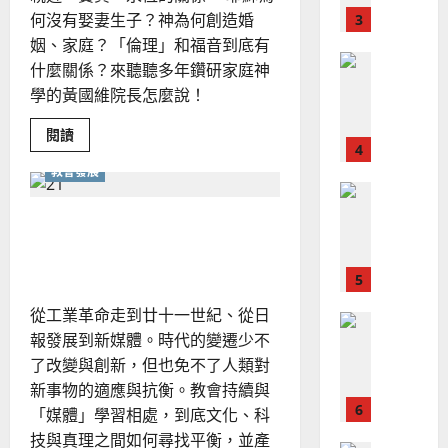
？
義
的
何沒有娶妻生子？神為何創造婚
3
、
整
姻、家庭？「倫理」和福音到底有
現
2024-
普世宣教
全
況
什麼關係？來聽聽多年鑽研家庭神
01-
使
向
09
及
學的黃國維院長怎麼說！
命
穆
反
｜
斯
思
Read
閱讀
more
4
王
林
｜
about
永
教會發展
傳
以
葉
天
普世宣教
信
福
大
國
差
音
眼
從媒體發展再思教會與時代
銘
光
傳
的
2025-
看
的互動
過
獨
可
02-
2025-
身、
5
來
18
行
婚
02-
姻
人
策
18
從工業革命走到廿十一世紀、從日
與
普世宣教
的
略
家
報發展到新媒體。時代的變遷少不
庭
馬
佳
｜
了改變與創新，但也免不了人類對
來
美
黃
新事物的適應與抗衡。教會持續與
西
見
約
6
亞
證
「媒體」學習相處，到底文化、科
瑟
華
｜
技與真理之間如何尋找平衡，並產