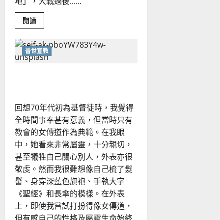
地」，大戰過後......
Read
閱讀
more
about
華
人
普世宣教
宣
教
士
宣教士蒙召見證｜曹姿孋
在
猶
宣
的
角
回想70年代初為基督徒時，我覺得
色
｜
全時間事奉甚有意義，但當時只有
四
維
教會的女傳道作為典範。在我眼
傳
中，她看來非常屬靈，十分親切，
道
甚至犧牲自己關心別人，外表亦很
敬虔。然而我很難想像自己梳了髮
髻、身穿深藍色旗袍、手執大字
《聖經》和長傘的模樣。在外表
上，即使我嘗試打扮得像女傳道，
但有感自己的性格及屬靈生命始終