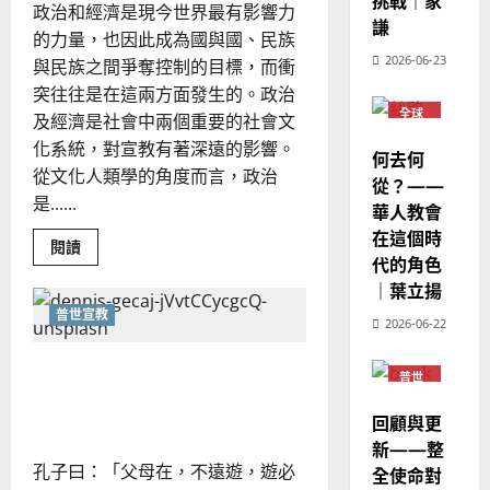
挑戰｜家
華
｜
政治和經濟是現今世界最有影響力
年
普世宣教
人
謙
歐
｜
2025-
的力量，也因此成為國與國、民族
余
德
的
陽
02-
自
2026-06-23
與民族之間爭奪控制的目標，而衝
國
農
瑞
力
20
突往往是在這兩方面發生的。政治
華
曆
萍
7
全球
人
新
及經濟是社會中兩個重要的社會文
華人
宣
年
教會
化系統，對宣教有著深遠的影響。
2025-
何去何
教
普世
｜
02-
從文化人類學的角度而言，政治
宣教
從？——
經
余
20
是......
華人教會
歷
自
在這個時
｜
力
Read
閱讀
more
代的角色
吳
about
振
｜葉立揚
文
2025-
明
忠
02-
普世宣教
衝
2026-06-22
、
18
突
的
溫
前方作戰，聚少離多？｜李
幕
普世
淑
後
宣教
衍煬
推
芳
手：
回顧與更
政
治
新——整
2025-
與
孔子曰：「父母在，不遠遊，遊必
全使命對
經
02-