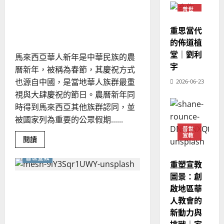
展
教
？
義
馬來西亞華人的農曆新年｜
再
普世
的
思
3
宣教
、
余自力
教
整
重思當代
現
會
2024-
普世宣教
與
全
況
的佈道植
01-
時
使
向
09
及
代
堂｜劉利
馬來西亞華人新年是中華民族的農
的
命
穆
反
宇
互
曆新年，被稱為春節，其慶祝方式
｜
斯
動
思
也源自中國，是當地華人族群最重
4
王
2026-06-23
林
｜
永
傳
視與大肆慶祝的節日。農曆新年同
葉
普世宣教
信
福
時得到馬來西亞其他族群認同，並
大
差
音
銘
被國家列為重要的公眾假期......
傳
的
2025-
普世
宣教
過
可
02-
Read
閱讀
2025-
more
5
來
18
行
02-
about
普世宣教
人
策
馬
18
重塑宣教
來
普世宣教
的
略
西
圖景：創
馬
佳
亞
｜
文明衝突的幕後推手：政治
啟地區華
華
來
美
黃
人
與經濟｜曾錫華
人教會的
西
的
見
約
農
新動力與
6
亞
證
瑟
曆
新