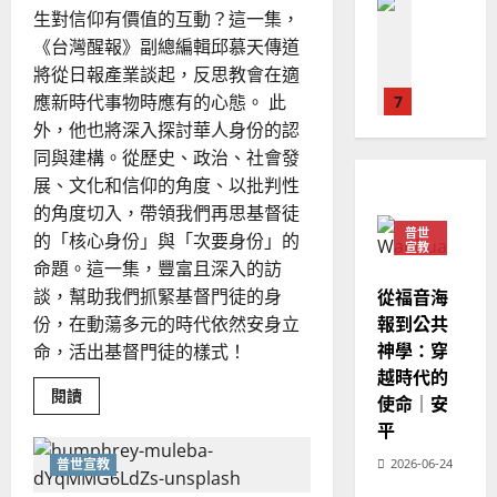
普世宣教
人
歐
生對信仰有價值的互動？這一集，
2025-
德
的
陽
02-
《台灣醒報》副總編輯邱慕天傳道
國
農
瑞
20
將從日報產業談起，反思教會在適
華
曆
萍
應新時代事物時應有的心態。 此
7
人
新
宣
外，他也將深入探討華人身份的認
年
2025-
教會發展
教
｜
同與建構。從歷史、政治、社會發
02-
門徒培育
經
余
20
展、文化和信仰的角度、以批判性
如
歷
自
的角度切入，帶領我們再思基督徒
何
｜
力
普世
的「核心身份」與「次要身份」的
以
1
宣教
吳
命題。這一集，豐富且深入的訪
國
振
2025-
普世宣教
度
從福音海
談，幫助我們抓緊基督門徒的身
忠
02-
思
福
報到公共
份，在動蕩多元的時代依然安身立
、
18
維
音
神學：穿
溫
命，活出基督門徒的樣式！
建
未
淑
越時代的
2
造
及
Read
閱讀
芳
使命｜安
more
地
之
about
平
普世宣教
方
民
從
2025-
媒
神學教育
堂
的
普世宣教
2026-06-24
體
02-
宣
發
會
定
20