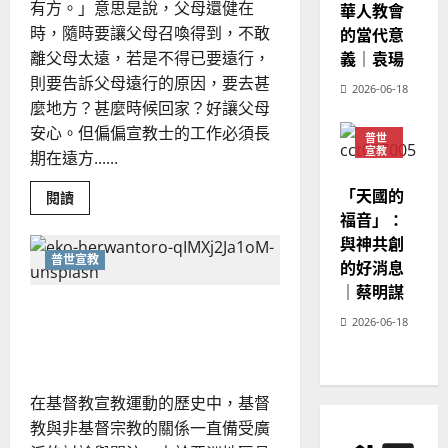
濟
有方。」意思是說，父母還健在
華人教會
20
｜
曾
時，隨時要讓父母召喚得到，不敢
的當代意
錫
義｜袁瑒
離父母太遠，若是不得已要遠行，
華
則要告訴父母遠行的原因，要去甚
2026-06-18
麼地方？甚麼時候回家？好讓父母
安心。但偏偏宣教士的工作必須長
普世
宣教
期在遠方......
神學
教育
「天國的
Read
閱讀
more
福音」：
about
前
與神共創
方
普世宣教
的好消息
作
戰，
｜蔡明謀
聚
如何向民間信仰者傳福音？
少
離
2026-06-18
｜邢福增
多？
｜
李
衍
煬
在基督教宣教運動的歷史中，基督
教與非基督宗教的關係一直備受廣