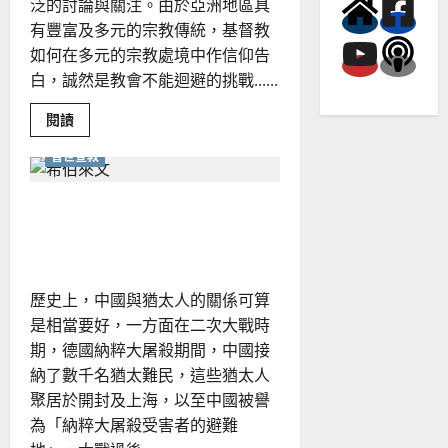
泛的討論與關注。由於亞洲地區具
有豐富及多元的宗教傳統，基督教
如何在多元的宗教處境中作信仰告
白，誠然是教會不能迴避的挑戰......
Read
閱讀
more
about
普世宣教
如
何
向
民
華人宣教士在猶宣的角色｜
間
信
四維傳道
仰
者
傳
福
歷史上，中國與猶太人的關係可算
音？
｜
是相當要好，一方面在二次大戰時
邢
福
期，德國納粹大屠殺期間，中國接
增
納了數千名猶太難民，這些猶太人
聚居於開封及上海，以至中國被譽
為「納粹大屠殺受害者的避難