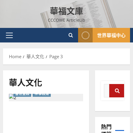
Skip
華福文庫
to
content
CCCOWE ArticleLib
世界華福中心
Primary
Menu
Home
華人文化
Page 3
華人文化
Search
普世宣教
神學教育
for:
Search
以史為鑒，照見華人教會在
普世宣教
神學教育
普世宣教中的未來
宣
熱門
教