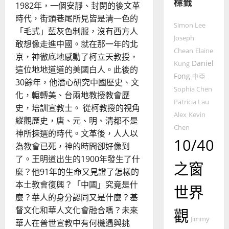
標籤
的
3
1982年，一個安靜、封閉的後文革
整
時代，街頭巷尾所見皆是清一色的
普世宣教
全
Simon Lee
「毛式」藍灰色制服，沒有西方人
使
向
Joseph
敢想像走進中國。就在那一年的北
命
穆
Chean
Elaine
京，神徹底地感動了柯立天教授，
｜
斯
Daniel
Kung
這位地地道道的美國白人。此後的
4
王
林
Fong
中亞
永
傳
30餘年，他潛心研究中國歷史、文
Sophia Chen
普世宣教
信
福
化，輾轉美、台兩地教授教會歷
Patricia Lau
差
音
史，培訓宣教士。 從柯教授的視角
傳
的
Alex
Kevin
2025-
縱觀歷史，唐、元、明、清都不是
過
可
02-
Chen
神所揀選的時代。文革後，人人以
5
來
18
行
10/40
為教會已死，神的時間卻好像到
人
策
普世宣教
了。王明道出生的1900年發生了什
的
略
之窗
馬
佳
麼？他91年的生命又見證了怎樣的
｜
來
美
黃
本土教會復興？「中國」究竟是什
世界
西
見
約
麼？華人的身分認同又是什麼？基
6
亞
證
瑟
督文化和華人文化會融合嗎？未來
觀
華
｜
Jimmy
華人在普世宣教中有何機遇與挑
普世宣教
人
歐