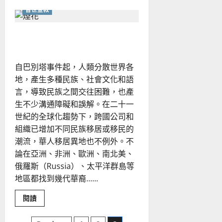
about
普世宣教
帶
職
宣
教：
跨文化宣教的挑戰｜曾景雯
金
融
海
嘯
自巴別塔事件起，人類分散世界各
下
的
地，產生多種民族、社會文化和語
宣
教
言，導致民族之間交往困難，也產
回
應
生不少溝通障礙和誤解。在二十一
｜
世紀的全球化趨勢下，跨國公司和
劉
漢
組織已增加不同民族移居或移民的
中
潮流，華人移居異地也不例外。不
論在亞洲、非洲、歐洲、南北美、
俄羅斯（Russia）、太平洋群島等
地區都找到幾代華裔......
Read
閱讀
more
about
跨