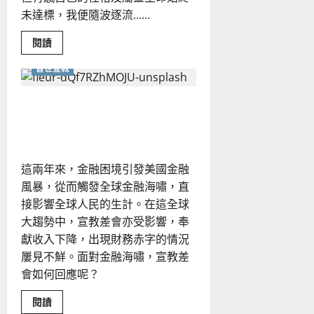
未達標，我便隨波逐流......
Read
閱讀
more
about
普世宣教
宣
教
士
蒙
帶職宣教：金融海嘯下的宣
召
見
教回應｜劉漢中
證
｜
曹
姿
這兩年來，金融困境引發美國金融
孋
風暴，從而觸發全球金融海嘯，直
接影響全球人民的生計。在這全球
大趨勢中，宣教差會亦受影響，奉
獻收入下降，出現財務赤字的情況
屢見不鮮。面對金融海嘯，宣教差
會如何回應呢？
Read
閱讀
more