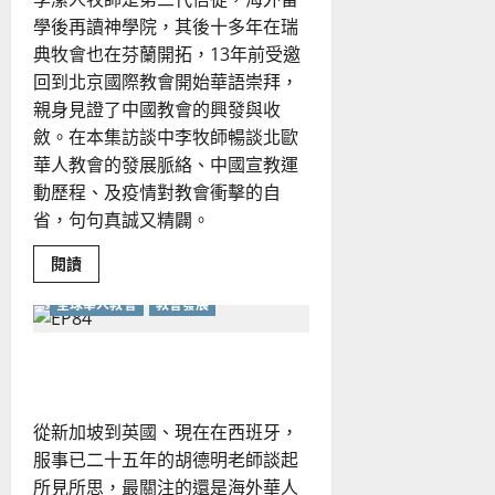
代
學後再讀神學院，其後十多年在瑞
的
反
典牧會也在芬蘭開拓，13年前受邀
思
回到北京國際教會開始華語崇拜，
親身見證了中國教會的興發與收
斂。在本集訪談中李牧師暢談北歐
華人教會的發展脈絡、中國宣教運
動歷程、及疫情對教會衝擊的自
省，句句真誠又精闢。
Read
閱讀
more
about
全球華人教會
教會發展
真
教
會
的
「傳」什麼？「承」何事？
記
號
從新加坡到英國、現在在西班牙，
服事已二十五年的胡德明老師談起
所見所思，最關注的還是海外華人