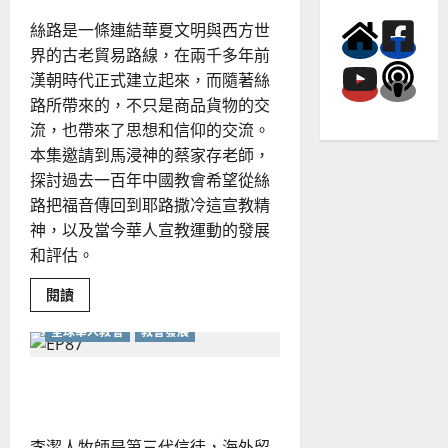
絲路是一條連結華夏文明與西方世
界的古老貿易路線，在兩千多年前
漢朝時代正式建立起來，而隨著絲
路所帶來的，不只是商品貨物的交
流，也帶來了思想和信仰的交流。
本集邀請到馬浸神的蔡家存老師，
探討過去一百年中國教會希望從絲
路把福音傳回到耶路撒冷這宣教精
神，以及當今華人宣教運動的發展
和評估。
Read
閱讀
more
about
全球華人教會
教會發展
絲
路
宣
教
真教會的記號
的
歷
史
與
李潔人牧師是第三代信徒，海外留
當