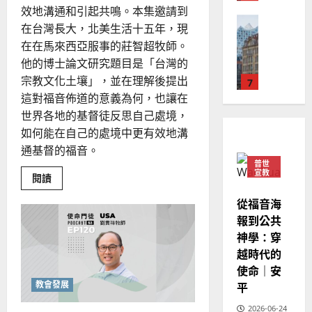
華
的
｜
效地溝通和引起共鳴。本集邀請到
傳
普世宣教
人
歐
承
在台灣長大，北美生活十五年，現
2025-
德
與
的
陽
02-
在在馬來西亞服事的莊智超牧師。
接
國
農
瑞
20
棒？
他的博士論文研究題目是「台灣的
華
曆
萍
宗教文化土壤」，並在理解後提出
7
人
新
宣
這對福音佈道的意義為何，也讓在
年
2025-
教會發展
教
｜
世界各地的基督徒反思自己處境，
02-
門徒培育
經
余
20
如何能在自己的處境中更有效地溝
如
歷
自
通基督的福音。
何
｜
力
普世
以
1
宣教
吳
Read
閱讀
國
more
振
2025-
about
普世宣教
度
從福音海
忠
滲
02-
思
透
福
報到公共
、
18
生
維
音
神學：穿
溫
活
的
建
未
淑
越時代的
信
2
造
及
仰
芳
使命｜安
地
之
教會發展
平
普世宣教
方
民
2025-
神學教育
堂
的
2026-06-24