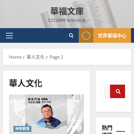
Skip
華福文庫
to
content
CCCOWE ArticleLib
世界華福中心
Primary
Menu
Home
華人文化
Page 2
華人文化
Search
for:
Sear
普世宣教
神學教育
熱門
神學教育
宣