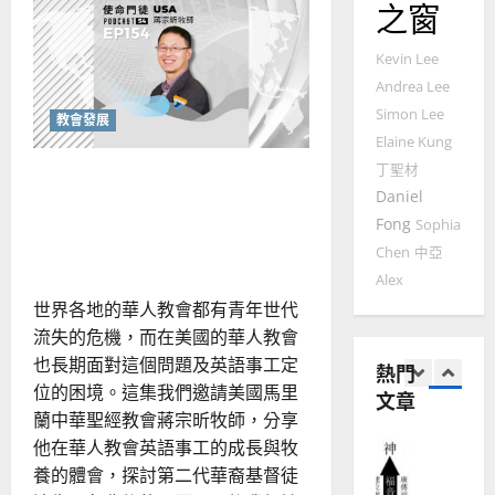
｜
媒
之窗
普世宣教
體
人
歐
2025-
的
德
的
陽
本
02-
Kevin Lee
質
國
農
瑞
20
是
Andrea Lee
華
曆
什
萍
麼？
7
人
Simon Lee
新
教會發展
該
宣
如
年
Elaine Kung
2025-
何
教會發展
教
｜
丁聖材
02-
正
該如何剖析因應教會第二代
門徒培育
面
經
余
20
Daniel
看
的流失？如何進行兩代牧者
如
歷
自
待
Fong
Sophia
何
與
的傳承與接棒？
｜
力
建
Chen
中亞
以
1
吳
構
國
公
Alex
振
2025-
共
普世宣教
度
世界各地的華人教會都有青年世代
忠
神
02-
學？
思
福
、
流失的危機，而在美國的華人教會
18
維
音
溫
也長期面對這個問題及英語事工定
熱門
建
未
淑
位的困境。這集我們邀請美國馬里
文章
2
造
及
芳
蘭中華聖經教會蔣宗昕牧師，分享
地
之
他在華人教會英語事工的成長與牧
普世宣教
方
民
2025-
神學教育
養的體會，探討第二代華裔基督徒
堂
的
02-