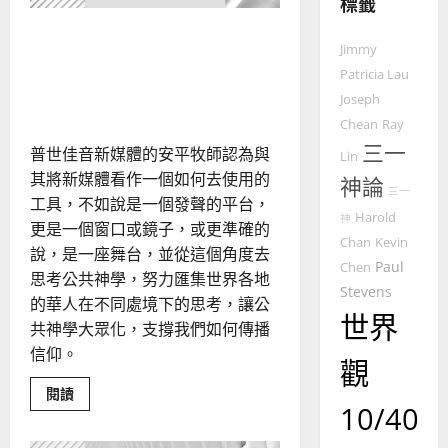
標籤
教
的
3
新媒體的本質是什麼？該如
Jimmy
整
何正面看待與建構公共神
普世宣教
全
Patricia Lau
學？
使
向
Joseph
命
穆
Chean
Ray
｜
斯
三一
普世佳音新媒體的安平牧師認為與
Lin
4
王
林
其將新媒體看作一個如何去使用的
神論
永
傳
三一
普世宣教
工具，不如說是一個發聲的平台，
信
福
Harold
神
差
音
更是一個窗口或鏡子，或更準確的
Chan
Kevin
傳
的
說，是一座舞台，並從這個角度去
2025-
Paul
Chen
過
可
02-
思考公共神學，努力匯集世界各地
5
Stevens
來
18
行
的華人在不同處境下的思考，讓公
人
策
世界
共神學大眾化，支撐我們如何傳播
普世宣教
的
略
信仰。
馬
佳
｜
觀
來
美
黃
Read
閱讀
西
見
約
more
10/40
6
about
亞
證
瑟
新
華