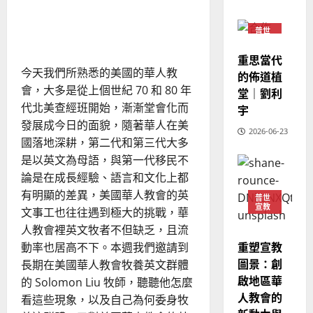
02-
挑戰與盼望：牧養華人教會
宣
會
定
20
教
英語群體
？
義
普世
的
3
宣教
、
整
重思當代
現
2024-
普世宣教
全
今天我們所熟悉的美國的華人教
況
的佈道植
01-
使
向
會，大多是從上個世紀 70 和 80 年
09
及
堂｜劉利
命
穆
反
代北美查經班開始，漸漸堂會化而
宇
｜
斯
思
發展成今日的面貌，隨著華人在美
4
王
2026-06-23
林
｜
國落地深耕，第二代和第三代大多
永
傳
葉
是以英文為母語，與第一代移民不
普世宣教
信
福
大
論是在成長經驗、語言和文化上都
差
音
銘
傳
有明顯的差異，美國華人教會的英
的
2025-
普世
宣教
過
可
02-
文事工也往往遇到極大的挑戰，華
2025-
5
來
18
行
人教會裡英文牧者不但缺乏，且流
02-
人
策
18
重塑宣教
動率也居高不下。本週我們邀請到
普世宣教
的
略
圖景：創
長期在美國華人教會牧養英文群體
馬
佳
｜
啟地區華
的 Solomon Liu 牧師，聽聽他怎麼
來
美
黃
人教會的
看這些現象，以及自己為何委身牧
西
見
約