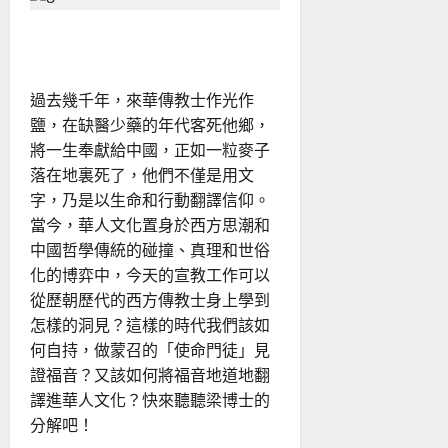
文
化
的
聖經翻譯與本色化的挑戰
神
學
處
境
過去幾千年，來華傳教士作光作
鹽，在缺醫少藥的年代客死他鄉，
將一生奉獻給中國，正如一粒麥子
落在地裏死了，他們不僅是用文
字，乃是以生命和行動翻譯信仰。
當今，華人文化置身於西方思潮和
中國哲學傳統的碰撞、真理和世俗
化的博弈中，今天的宣教工作可以
從歷朝歷代的西方傳教士身上學到
怎樣的洞見？這樣的時代我們該如
何自持，做蒙召的「使命門徒」見
證福音？又該如何將福音地道地翻
譯進華人文化？快來聽聽梁博士的
分解吧！