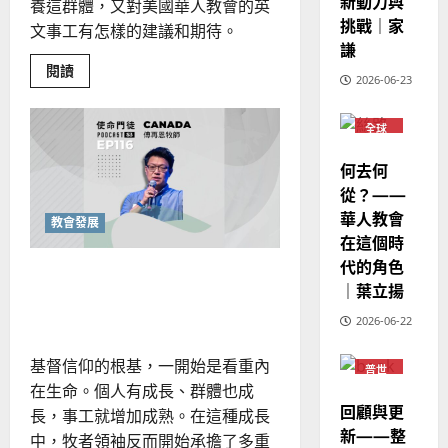
新動力與
6
亞
證
養這群體，又對美國華人教會的英
瑟
挑戰｜家
華
｜
文事工有怎樣的建議和期待。
普世宣教
人
謙
歐
2025-
德
的
Read
陽
閱讀
02-
2026-06-23
more
國
農
瑞
20
about
華
挑
曆
萍
戰
7
全球
人
新
與
華人
盼
宣
年
教會
2025-
望：
何去何
教
普世
｜
牧
02-
宣教
從？——
養
經
余
20
華
華人教會
歷
自
人
教會發展
教
在這個時
｜
力
會
代的角色
吳
英
重尋領導者內在生命的健康
語
振
｜葉立揚
2025-
群
成長
體
忠
02-
2026-06-22
、
18
溫
基督信仰的根基，一開始是看重內
普世
淑
宣教
在生命。個人有成長、群體也成
芳
回顧與更
長，事工就增加成熟。在這種成長
新——整
中，牧者領袖反而開始承擔了多重
2025-