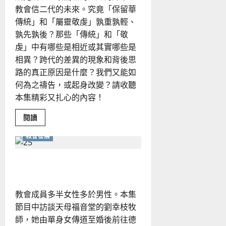
教會信二代的未來。究竟「保留華
傳統」和「屬靈敬虔」孰重孰輕、
孰先孰後？那些「傳統」和「敬
虔」中有哪些是相近或其實哪些是
相異？跨代的差異的現象和背後思
路的真正原因是什麼？我們又能如
何為之禱告，或起身改變？請收聽
本集精彩又扎心的內容！
Read
閱讀
more
about
教會發展
「傳」
什
麼？
「承」
女性事奉者的新想像
何
事？
教會成員多半女性多於男性。本集
節目中訪談天母福音堂的劉幸枝牧
師，她由單身女傳道至婚後前往德