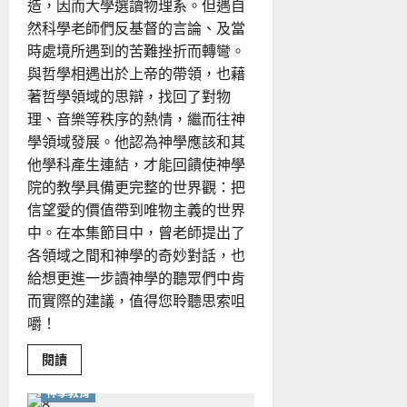
造，因而大學選讀物理系。但遇自
然科學老師們反基督的言論、及當
時處境所遇到的苦難挫折而轉彎。
與哲學相遇出於上帝的帶領，也藉
著哲學領域的思辯，找回了對物
理、音樂等秩序的熱情，繼而往神
學領域發展。他認為神學應該和其
他學科產生連結，才能回饋使神學
院的教學具備更完整的世界觀：把
信望愛的價值帶到唯物主義的世界
中。在本集節目中，曾老師提出了
各領域之間和神學的奇妙對話，也
給想更進一步讀神學的聽眾們中肯
而實際的建議，值得您聆聽思索咀
嚼！
Read
閱讀
more
about
神學教育
華