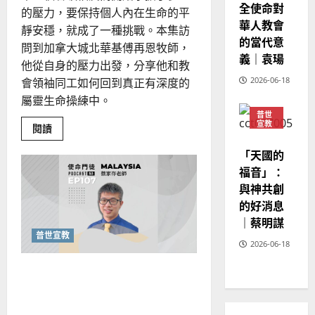
全使命對
的壓力，要保持個人內在生命的平
02-
華人教會
20
靜安穩，就成了一種挑戰。本集訪
的當代意
問到加拿大城北華基傅再恩牧師，
義｜袁瑒
他從自身的壓力出發，分享他和教
2026-06-18
會領袖同工如何回到真正有深度的
屬靈生命操練中。
普世
宣教
Read
閱讀
more
神學
about
教育
「天國的
重
尋
福音」：
領
導
與神共創
者
的好消息
內
在
｜蔡明謀
生
命
普世宣教
2026-06-18
的
健
康
絲路宣教的歷史與當代的反
成
長
思