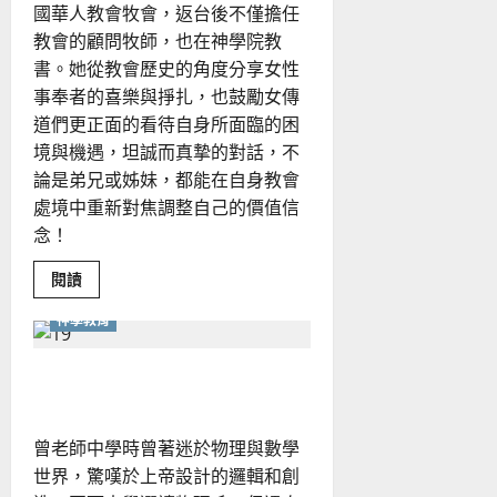
國華人教會牧會，返台後不僅擔任
教會的顧問牧師，也在神學院教
書。她從教會歷史的角度分享女性
事奉者的喜樂與掙扎，也鼓勵女傳
道們更正面的看待自身所面臨的困
境與機遇，坦誠而真摯的對話，不
論是弟兄或姊妹，都能在自身教會
處境中重新對焦調整自己的價值信
念！
Read
閱讀
more
about
神學教育
女
性
事
奉
華文化的神學處境
者
的
新
想
曾老師中學時曾著迷於物理與數學
像
世界，驚嘆於上帝設計的邏輯和創