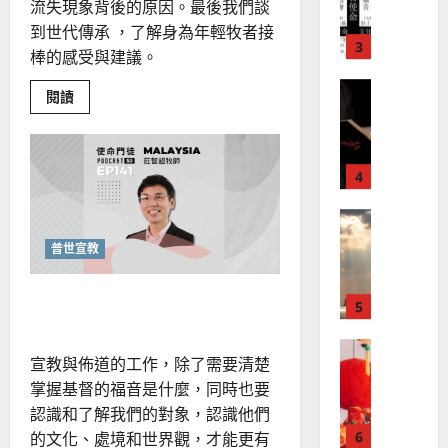
宣
會
定
流失現象背後的原因。最後我們談
20
教
？
義
到世代傳承 ，了解身為年輕牧者接
的
3
、
棒的感受與建議。
整
現
2024-
普世宣教
全
況
01-
Read
閱讀
使
more
向
09
及
about
命
穆
反
該
如
｜
斯
思
何
4
王
林
剖
｜
析
永
傳
葉
因
普世宣教
信
福
應
大
教
差
音
銘
會
普世宣教
傳
第
的
2025-
二
過
可
02-
代
2025-
滲透生活的信仰
5
的
來
18
行
02-
流
人
策
失？
18
普世宣教
如
的
略
何
宣教與佈道的工作，除了需要清楚
馬
佳
｜
進
掌握基督的福音是什麼，同時也要
行
來
美
黃
兩
認識和了解我們的對象，認識他們
西
見
代
約
牧
6
亞
證
的文化、處境和世界觀，才能更有
瑟
者