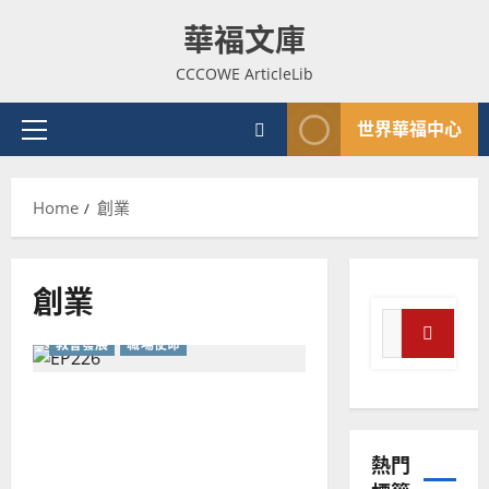
Skip
華福文庫
to
content
CCCOWE ArticleLib
世界華福中心
Primary
Menu
Home
創業
創業
Search
教會發展
職場使命
for:
Search
當職場不只是禾場：活出神
普世宣教
國價值觀的雙職實踐
神學教育
熱門
宣