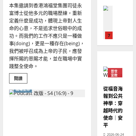
的
華
｜
本集邀請到香港鴻福堂集團司徒永
生
普世宣教
活？
人
歐
2025-
富博士從他多元的職場歷練，重新
怎
德
的
陽
樣
02-
定義什麼是成功，體現上帝對人生
見
國
農
瑞
20
證
命的心意，不是追求世俗眼中的成
華
曆
萍
福
功。而我們的工作不應只是一種做
音，
7
人
新
才
宣
事(doing)，更是一種存在(being)，
年
能
2025-
教會發展
觸
教
｜
我們被呼召成為上帝的子民，應發
02-
動
門徒培育
經
人
余
20
揮所賜的恩賜才能，並在職場中實
心？
如
歷
自
踐整全使命。
何
｜
力
普世
以
1
宣教
吳
Read
閱讀
國
more
振
2025-
about
普世宣教
度
從福音海
忠
職場使命
在
02-
思
神
福
報到公共
、
18
眼
維
音
神學：穿
溫
裡，
該如何看待呼召與職業的關
職
建
未
淑
越時代的
場
係？斜槓工作模式如何影響
2
造
及
中
芳
使命｜安
的
地
教會牧養？
之
成
平
普世宣教
方
民
功
2025-
神學教育
是
堂
2026-06-24
的