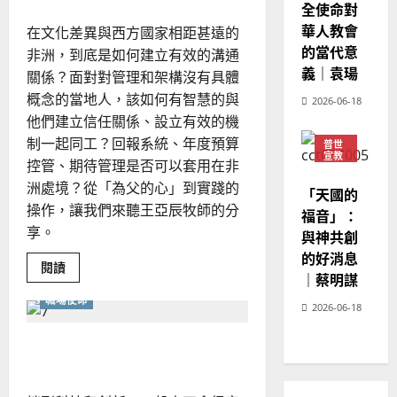
與
全使命對
02-
影
華人教會
在文化差異與西方國家相距甚遠的
20
響
力
的當代意
非洲，到底是如何建立有效的溝通
義｜袁瑒
關係？面對對管理和架構沒有具體
概念的當地人，該如何有智慧的與
2026-06-18
他們建立信任關係、設立有效的機
制一起同工？回報系統、年度預算
普世
宣教
控管、期待管理是否可以套用在非
神學
洲處境？從「為父的心」到實踐的
教育
「天國的
操作，讓我們來聽王亞辰牧師的分
福音」：
享。
與神共創
的好消息
Read
閱讀
more
｜蔡明謀
about
職場使命
拓
2026-06-18
展
神
國
如何化創意為創新？
無
限
可
能