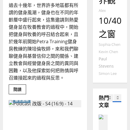
界觀
｜
神
普世宣教
過去十幾年，世界許多地區都有所
人
歐
國
2025-
價
Alex
德
的
謂的健身風潮，健身也在不同的年
陽
02-
值
10/40
國
農
觀
瑞
齡層中盛行起來，這集邀請到熱愛
20
的
華
曆
萍
健身並在牧養教會的過程中，開始
雙
7
人
職
之窗
新
把健身與牧養的呼召結合起來，且
實
宣
年
踐
2025-
於幾年前開始Petra Training健身
教會發展
教
｜
Sophia Chen
02-
門徒培育
房教練的陳培倫牧師，來和我們聊
經
余
20
Kevin Chen
如
聊健身與基督信仰之間的關係、建
歷
自
Paul
何
｜
立教會與經營健身房之間的異同與
力
Stevens
以
1
吳
困難，以及他探索如何把熱情與呼
國
Simon Lee
振
2025-
召連接起來的過程與反思。
普世宣教
度
忠
02-
思
福
、
18
Read
閱讀
維
more
音
溫
about
熱門
建
未
普世宣教
淑
鍛
文章
鍊
2
造
及
芳
身
地
之
體
教會如何真正走進貧窮人的
普世宣教
的
方
民
2025-
靈
生活？怎樣見證福音，才能
神學教育
堂
的
命
02-
塑