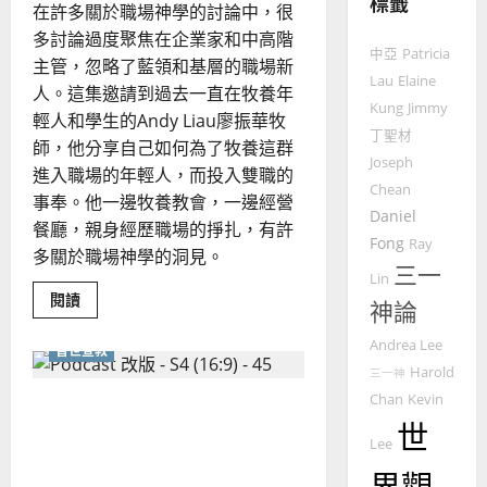
標籤
教
在許多關於職場神學的討論中，很
的
3
多討論過度聚焦在企業家和中高階
中亞
Patricia
整
主管，忽略了藍領和基層的職場新
普世宣教
全
Lau
Elaine
人。這集邀請到過去一直在牧養年
使
向
Kung
Jimmy
輕人和學生的Andy Liau廖振華牧
命
穆
丁聖材
師，他分享自己如何為了牧養這群
｜
斯
Joseph
進入職場的年輕人，而投入雙職的
4
王
林
Chean
永
事奉。他一邊牧養教會，一邊經營
傳
Daniel
普世宣教
信
福
餐廳，親身經歷職場的掙扎，有許
Fong
Ray
差
音
多關於職場神學的洞見。
三一
傳
的
2025-
Lin
過
可
02-
Read
閱讀
神論
more
5
來
18
行
about
人
當
策
Andrea Lee
普世宣教
職
普世宣教
的
略
Harold
場
三一神
馬
不
佳
｜
Chan
Kevin
鍛鍊身體的靈命塑造：教會
只
來
美
黃
是
世
健身房的福音策略
禾
西
見
約
Lee
場：
6
亞
證
瑟
活
出
華