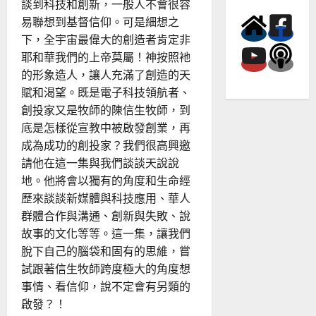
談到科技和創新，一般人不會很容
——
以
易聯想到基督信仰。可是細想之
商
業
下，全宇宙最偉大的創造者肯定非
思
維
耶和華我們的上帝莫屬！神按照衪
開
的形象造人，讓人充滿了創造的天
創
宣
賦和渴望。既是電子科技領航者、
教
新
創投家又是牧師的陳信生牧師，到
版
圖
底是怎樣從宣教中被啟發創業，再
成為成功的創投家？我們很高興邀
請他在這一集與我們談談天說說
地。他將會以獨有的角度和生命經
歷來談談新媒體與科技應用、華人
群體合作與溝通、創新與失敗、說
故事的文化等等。這一集，讓我們
脫下自己的腦袋和固有的思維，嘗
試跟著信生牧師跨度極大的角度想
事情、看信仰，說不定會有另類的
啟發？！