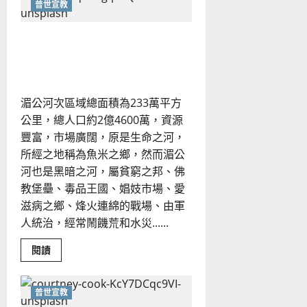
普世宣教
宣
教：
金
融
在湄公河流域與人分享信仰
海
嘯
｜張寶華
下
的
宣
教
湄公河次區域總面積為233萬平方
回
應
公里，總人口約2億4600萬，資源
｜
劉
豐富，市場廣闊，原是生命之河，
漢
所經之地稱為魚米之鄉，然而湄公
中
河也是黑暗之河，屬貧窮之邦、佛
教堡壘、毒品王國、娼妓市場、愛
滋病之鄉、烽火連綿的戰場、由軍
人統治，經常鬧饑荒和水災......
Read
閱讀
more
about
在
湄
普世宣教
公
河