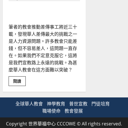
流
域
宣教新挑戰｜蔣祥平
與
人
分
享
筆者的教會推動差傳事工將近三十
信
仰
載，發現華人差傳最大的挑戰之一
｜
張
是人力資源問題。許多教會只能差
寶
錢，但不容易差人，這問題一直存
華
在。如果我們不定意克服它，這將
是我們宣教路上永遠的挑戰。為甚
麼華人教會在這方面難以突破？
Read
閱讀
more
about
宣
教
新
全球華人教會
神學教育
普世宣教
門徒培育
挑
戰
職場使命
教會發展
｜
蔣
祥
Copyright 世界華福中心 CCCOWE © All rights reserved.
平