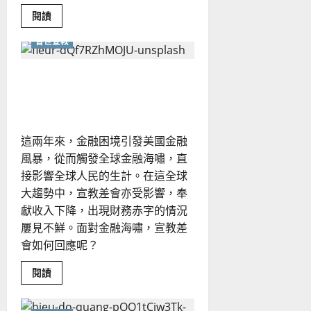
Read
閱讀
more
about
普世宣教
如
何
化
創
帶職宣教：金融海嘯下的宣
意
為
教回應｜劉漢中
創
新？
這兩年來，金融困境引發美國金融
風暴，從而觸發全球金融海嘯，直
接影響全球人民的生計。在這全球
大趨勢中，宣教差會亦受影響，奉
獻收入下降，出現財務赤字的情況
屢見不鮮。面對金融海嘯，宣教差
會如何回應呢？
Read
閱讀
more
about
帶
職