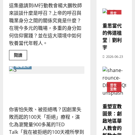
02-
什
宣
這集邀請到iM行動教會楊大鵬牧師
會
麼？
定
20
如
教
？
義
來談談什麼是呼召？上帝的呼召與
普世
何
的
3
宣教
在
、
職業身分之間的關係究竟是什麼？
職
整
重思當代
現
2024-
場
在現今多元的職場，多重的身分如
普世宣教
全
中
況
的佈道植
01-
何信仰實踐？並在這大環境中如何
活
使
向
09
及
出
堂｜劉利
牧養當代年輕人。
正
命
穆
反
宇
直
｜
斯
與
思
Read
閱讀
整
4
2026-06-23
王
林
｜
more
全？
about
永
傳
葉
職場使命
該
普世宣教
信
福
如
大
何
差
音
銘
看
正視恐懼、成敗、謙卑與影
傳
的
待
2025-
普世
呼
響力
宣教
過
可
02-
召
2025-
5
來
與
18
行
02-
職
人
策
18
業
重塑宣教
普世宣教
你害怕失敗、被拒絕嗎？因創業失
的
的
略
圖景：創
關
馬
敗而起的100天「拒絕」療程，演
佳
｜
係？
啟地區華
斜
來
美
黃
化為瀏覽量900多萬的TED
槓
人教會的
西
見
約
工
Talk「我在被拒絕的100天裡所學到
作