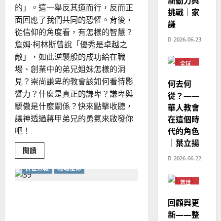
新動力與
6
亞
證
瑟
的」。這一舉反其道而行，反而正
模
挑戰｜家
華
｜
式
面回應了我們共同的恐懼。背後，
如
普世宣教
人
謙
歐
2025-
何
從信仰的角度看，有怎樣的智慧？
德
的
影
陽
02-
2026-06-23
響
詹姆·柯林斯曾說「優秀是卓越之
國
農
瑞
20
教
華
會
曆
敵」，如此逆襲般的成功給在職
萍
牧
7
全球
人
新
場、創業中的弟兄姐妹怎樣的洞
養？
華人
宣
教會
年
2025-
見？崇尚謙卑的教會該如何看待影
何去何
教
普世
｜
02-
響力？什麼是真正的謙卑？謙卑與
宣教
從？——
經
余
20
驕傲是什麼關係？快來點擊收聽，
華人教會
歷
自
讓神透過蔣甲弟兄的勇氣來啟發你
在這個時
｜
力
吧！
代的角色
吳
振
｜葉立揚
2025-
Read
閱讀
忠
02-
more
2026-06-22
、
about
18
普世宣教
職場使命
正
溫
視
普世
恐
淑
宣教
懼、
拓展神國無限可能——以商
芳
成
回顧與更
敗、
業思維開創宣教新版圖
謙
新——整
卑
2025-