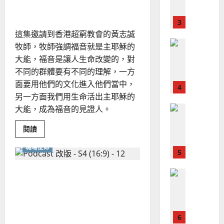
宣
觸動人心？
會
定
20
造：
教
？
教
義
會
的
3
、
健
整
這集邀請到香港超窮教會的黃志誠
身
現
2024-
房
普世宣教
全
牧師，牧師強調福音就是主耶穌的
況
01-
的
使
福
向
09
及
大能，福音是讓人生命改變的，對
音
命
穆
反
策
不同的群體要有不同的理解，一方
略
｜
斯
思
面要用他們的文化進入他們當中，
4
王
林
｜
另一方面我們用生命活出主耶穌的
永
傳
葉
普世宣教
大能，成為福音的見證人。
信
福
大
差
音
銘
Read
閱讀
傳
的
2025-
more
about
過
可
02-
2025-
職場使命
教
5
來
18
行
會
02-
如
人
策
18
何
在神眼裡，職場中的成功是
普世宣教
的
略
真
正
馬
什麼？如何在職場中活出正
佳
｜
走
來
美
進
黃
直與整全？
貧
西
見
約
窮
6
亞
人
證
瑟