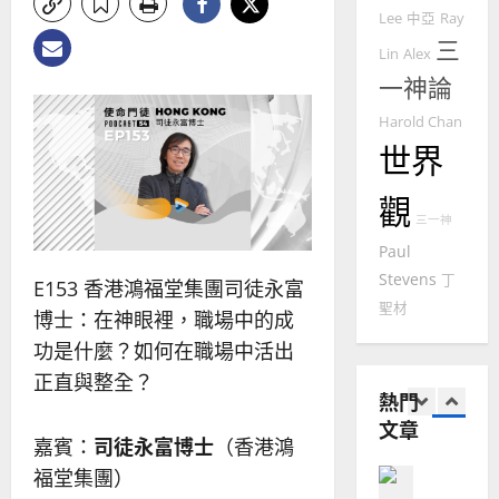
吳
國
Lee
中亞
Ray
振
2025-
普世宣教
度
三
忠
02-
Lin
Alex
思
福
、
18
一神論
維
音
溫
建
未
淑
Harold Chan
2
造
及
芳
世界
地
之
普世宣教
方
民
觀
2025-
神學教育
堂
的
三一神
02-
宣
會
定
20
Paul
教
？
義
Stevens
丁
的
3
E153 香港鴻福堂集團司徒永富
、
整
聖材
現
2024-
博士：在神眼裡，職場中的成
普世宣教
全
況
01-
功是什麼？如何在職場中活出
使
向
09
及
正直與整全？
命
穆
反
熱門
｜
斯
思
文章
4
王
林
｜
嘉賓：
司徒永富博士
（香港鴻
永
傳
葉
普世宣教
福堂集團）
信
福
大