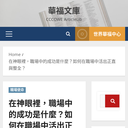
Skip
華福文庫
to
content
CCCOWE ArticleLib
世界華福中心
Primary
Menu
普世宣教
神學教育
Home
宣
在神眼裡，職場中的成功是什麼？如何在職場中活出正直
教
與整全？
的
3
整
普世宣教
全
使
向
職場使命
命
穆
Search
在神眼裡，職場中
｜
斯
for:
4
王
林
的成功是什麼？如
Search
永
傳
普世宣教
信
福
何在職場中活出正
差
音