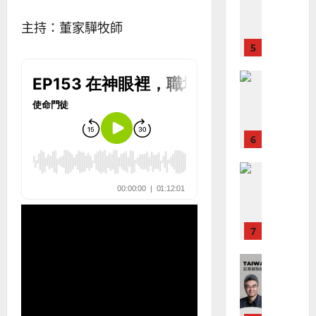
差
音
銘
傳
的
2025-
主持：董家驊牧師
過
可
02-
2025-
5
來
18
行
02-
人
策
18
普世宣教
的
略
馬
佳
｜
來
美
黃
西
見
約
6
亞
證
瑟
華
｜
普世宣教
人
歐
2025-
德
的
陽
02-
國
農
瑞
20
華
曆
萍
7
人
新
宣
年
2025-
教會發展
教
｜
02-
門徒培育
經
余
20
如
歷
自
何
｜
力