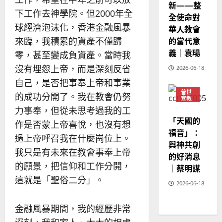
新——整
下工作去神學院。但2000年全
全使命對
球經濟泡沫化，香港金融風暴
華人教會
的當代意
來臨，我積累的資產不僅歸
義｜袁瑒
零，甚至變成負資產。當時我
沒有埋怨上帝，而是深刻反省
2026-06-18
自己，是否把事奉上帝和事業
普世
的成功分開了。我在教會仍努
宣教
力事奉，但從未思考過我的工
神學
教育
「天國的
作是否蒙上帝喜悅，也沒有想
福音」：
過上帝呼召我在什麼崗位上。
與神共創
我只是有未來在教會事奉上帝
的好消息
的願景，把信仰和工作分開，
｜蔡明謀
這就是「聖俗二分」。
2026-06-18
金融風暴期間，我的經歷非常