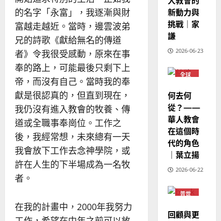
人教會的
｜
力
新動力與
的名字「永富」，我逐漸與財
吳
挑戰｜家
振
富越走越近。當時，邊雲波弟
2025-
謙
忠
02-
兄的詩歌《獻給無名的傳道
、
18
2026-06-23
者》令我很受感動，原來在事
溫
奉的路上，可能最後只剩下上
淑
全球
芳
帝，而沒有自己。當時我的奉
華人
教會
獻是很認真的，但直到現在，
何去何
普世
2025-
宣教
從？——
我仍沒有進入教會的牧養、傳
02-
華人教會
道或全職事奉崗位。工作之
20
在這個時
後，我經常想，未來總有一天
代的角色
我會放下工作去念神學院，或
｜葉立揚
許在人生的下半場成為一名牧
2026-06-22
者。
普世
宣教
在我的計畫中，2000年我努力
回顧與更
工作，希望在中年之前可以放