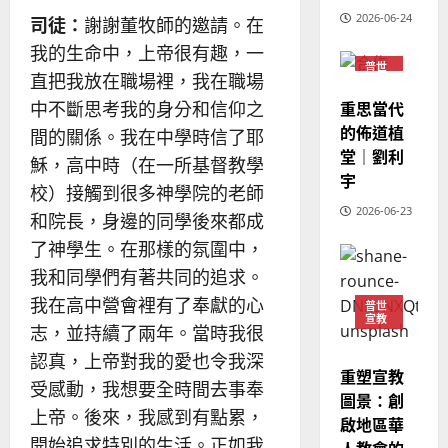
大
差
音
2026-06-24
司徒：
謝謝董牧師的邀請。在
銘
傳
的
2025-
我的生命中，上帝很有趣，一
過
可
02-
普世
2025-
直把我放在職場裡，我在職場
5
宣教
來
18
行
02-
人
重思當代
中不斷思考我的身分和信仰之
策
18
普世宣教
的
略
的佈道植
間的關係。我在中學時信了耶
馬
佳
｜
堂｜劉利
穌，高中時（在一所基督教學
來
美
黃
宇
校）接觸到很多神學院的老師
西
見
約
6
2026-06-23
亞
證
瑟
和院長，身邊的同學後來都成
華
｜
了神學生。在那樣的氛圍中，
普世宣教
人
歐
2025-
我和同學們有著共同的追求。
德
的
陽
02-
國
農
我在高中營會裡有了奉獻的心
瑞
20
普世
宣教
華
曆
萍
志，並持續了兩年。當時我很
7
人
新
認真，上帝對我的愛也令我深
宣
年
重塑宣教
2025-
受感動，我想要全時間去事奉
教
｜
02-
圖景：創
經
余
20
上帝。後來，我感到有點累，
啟地區華
歷
自
開始追求特別的生活。正如我