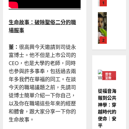
以
1
吳
國
振
2025-
普世宣教
度
忠
02-
思
生命故事：破除聖俗二分的職
福
、
18
維
音
溫
場服事
建
未
淑
2
造
及
芳
董：
很高興今天邀請到司徒永
地
之
普世宣教
方
民
富博士。他不但是上市公司的
2025-
神學教育
堂
的
02-
CEO，也是大學的老師，同時
宣
會
定
20
也參與許多事奉，包括過去兩
教
？
義
普世
的
3
年多我們在華福的同工。在談
宣教
、
整
現
2024-
今天的職場議題之前，先請司
普世宣教
全
從福音海
況
01-
徒博士簡單介紹一下你自己，
使
向
報到公共
09
及
命
以及你在職場這些年來的經歷
穆
神學：穿
反
｜
斯
思
和體會，跟大家分享一下你的
越時代的
4
王
林
｜
使命｜安
生命故事。
永
傳
葉
平
普世宣教
信
福