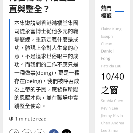
傳
的
2025-
直與整全？
熱門
過
可
02-
標籤
5
來
18
行
本集邀請到香港鴻福堂集團
人
策
普世宣教
Elaine Kung
的
略
司徒永富博士從他多元的職
馬
佳
｜
Joseph
場歷練，重新定義什麼是成
來
美
黃
Chean
功，體現上帝對人生命的心
西
見
約
Daniel
6
亞
意，不是追求世俗眼中的成
證
瑟
Fong
華
｜
功。而我們的工作不應只是
Patricia Lau
普世宣教
人
歐
2025-
一種做事(doing)，更是一種
10/40
德
的
陽
02-
存在(being)，我們被呼召成
國
農
瑞
20
之窗
華
曆
萍
為上帝的子民，應發揮所賜
7
人
新
的恩賜才能，並在職場中實
宣
年
Sophia Chen
2025-
踐整全使命。
教會發展
教
｜
Kevin Lee
02-
門徒培育
經
余
20
Jimmy
Kevin
如
1 minute read
歷
自
Chen
Andrea
何
｜
力
Lee
Simon
以
1