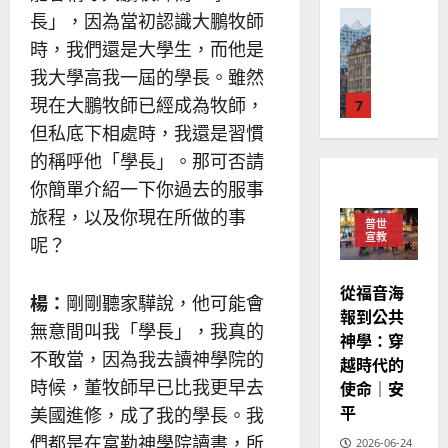
華
｜
普世宣教
長」，因為當初認識大鵬牧師
人
歐
2025-
德
的
陽
時，我們還是大學生，而他是
02-
國
農
瑞
20
我大學高我一屆的學長。雖然
華
曆
萍
現在大鵬牧師已經成為牧師，
7
人
新
宣
但私底下相處時，我還是習慣
年
2025-
教會發展
教
｜
02-
的稱呼他「學長」。那可否請
門徒培育
經
余
20
你簡單介紹一下你過去的服事
如
歷
自
何
旅程，以及你現在所做的事
｜
力
普世
以
1
宣教
吳
呢？
國
振
2025-
普世宣教
度
忠
02-
從福音海
思
楊：
剛剛聽家驊說，他可能會
福
、
18
報到公共
維
音
溫
無意間叫我「學長」，我真的
神學：穿
建
未
淑
不敢當，因為我去讀神學院的
越時代的
2
造
及
芳
時候，董牧師早已比我更早去
使命｜安
地
之
普世宣教
方
平
民
美國進修，成了我的學長。我
2025-
神學教育
堂
的
02-
們都是在富勒神學院讀書，所
2026-06-24