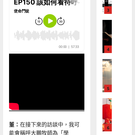
教
？
義
的
3
、
整
現
2024-
普世宣教
全
況
01-
使
向
09
及
命
穆
反
｜
斯
思
4
王
林
｜
永
傳
葉
普世宣教
信
福
大
差
音
銘
傳
的
2025-
過
可
02-
2025-
5
來
18
行
02-
人
策
18
普世宣教
的
略
馬
佳
｜
來
美
黃
西
見
約
董：
在接下來的訪談中，我可
6
亞
證
瑟
能會稱呼大鵬牧師為「學