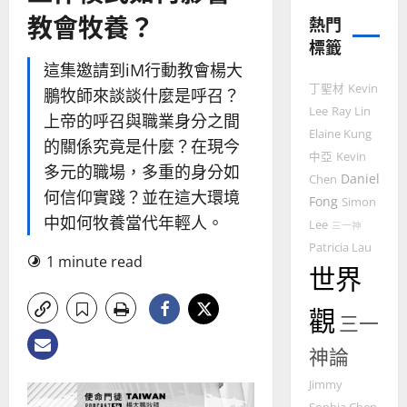
教會牧養？
的
3
熱門
整
標籤
普世宣教
全
這集邀請到iM行動教會楊大
使
向
丁聖材
Kevin
鵬牧師來談談什麼是呼召？
命
穆
Lee
Ray Lin
｜
斯
上帝的呼召與職業身分之間
Elaine Kung
4
王
林
的關係究竟是什麼？在現今
永
傳
中亞
Kevin
多元的職場，多重的身分如
普世宣教
信
福
Daniel
Chen
何信仰實踐？並在這大環境
差
音
Fong
Simon
傳
的
中如何牧養當代年輕人。
2025-
Lee
三一神
過
可
02-
Patricia Lau
5
來
18
行
1 minute read
世界
人
策
普世宣教
的
略
觀
馬
佳
｜
三一
來
美
黃
神論
西
見
約
6
亞
證
瑟
Jimmy
華
｜