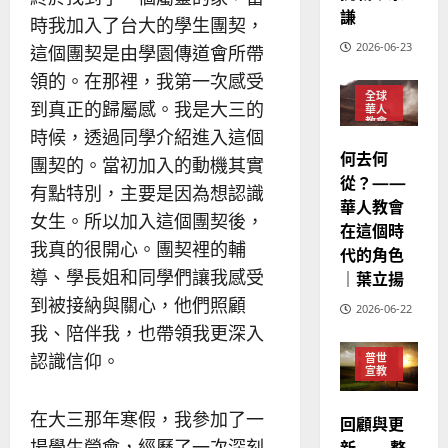
華
謙
｜
時我加入了台大的學生團契，
普世宣教
人
歐
2025-
2026-06-23
這個團契是由學園傳道會所帶
德
的
陽
02-
國
領的。在那裡，我第一次感受
農
瑞
20
全球
華
曆
萍
到真正的歸屬感。我是大三的
華人
7
人
新
教會
時候，透過同學介紹進入這個
宣
年
普世
2025-
何去何
宣教
團契的。當初加入的動機其實
教
｜
02-
從？——
經
余
有點特別，主要是因為想認識
20
華人教會
歷
自
女生。所以加入這個團契後，
在這個時
｜
力
我真的很開心。團契裡的輔
代的角色
吳
導、學長姐和同學們讓我感受
振
｜葉立揚
2025-
忠
02-
到被接納與關心，他們照顧
2026-06-22
、
18
我、陪伴我，也帶領我更深入
溫
認識信仰。
普世
淑
宣教
芳
在大三那年寒假，我參加了一
回顧與更
2025-
場學生營會，經歷了一次深刻
新——整