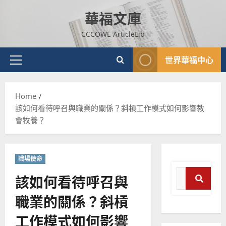
Skip
華福文庫
to
content
CCCOWE ArticleLib
世界華福中心
Primary
Menu
Home
該如何看待呼召與職業的關係？斜槓工作模式如何影響教
會牧養？
職場使命
Search
該如何看待呼召與
for:
普世宣教
職業的關係？斜槓
Sear
神學教育
宣
工作模式如何影響
教