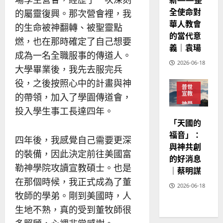
02-
全使命對
的屬靈復興。那次營會裡，我
20
華人教會
的生命被神翻轉、被聖靈點
的當代意
燃，也在那時確定了自己想要
義｜袁瑒
成為一名全職服事的傳道人。
2026-06-18
大學畢業後，我先去服完兵
役，之後按照心中的計畫與神
普世
宣教
的帶領，加入了學園傳道會，
神學
投入學生事工長達四年。
教育
「天國的
福音」：
四年後，我感覺自己需要更深
與神共創
的裝備，因此決定前往美國富
的好消息
勒神學院攻讀宣教碩士。也是
｜蔡明謀
在那個時候，我正式成為了董
2026-06-18
牧師的學弟。剛到美國時，人
生地不熟，真的受到董牧師很