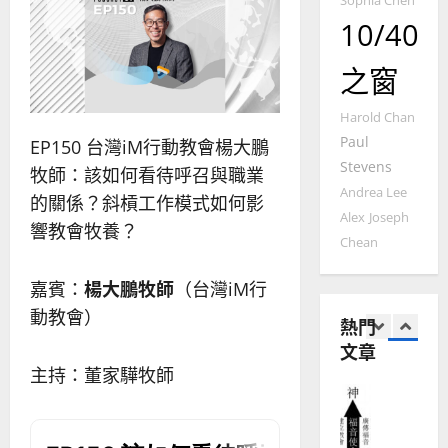
Sophia Chen
普世宣教
人
歐
2025-
10/40
德
的
陽
02-
國
農
瑞
20
之窗
華
曆
萍
7
人
新
宣
年
Harold Chan
2025-
教會發展
教
｜
Paul
02-
EP150 台灣iM行動教會楊大鵬
門徒培育
經
余
20
Stevens
牧師：該如何看待呼召與職業
如
歷
自
Andrea Lee
何
的關係？斜槓工作模式如何影
｜
力
Alex
Joseph
以
1
吳
響教會牧養？
國
Chean
振
2025-
普世宣教
度
忠
02-
思
福
嘉賓：
楊大鵬牧師
（台灣iM行
、
18
維
音
溫
動教會）
熱門
建
未
淑
文章
2
造
及
芳
主持：董家驊牧師
地
之
普世宣教
方
民
2025-
神學教育
堂
的
02-
宣
會
定
20