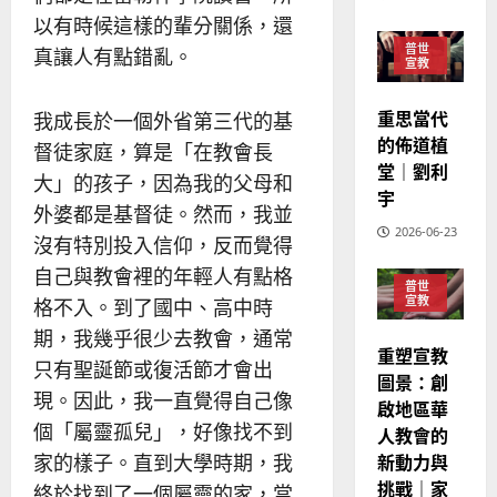
宣
會
定
20
以有時候這樣的輩分關係，還
教
？
義
的
普世
3
真讓人有點錯亂。
、
宣教
整
現
2024-
普世宣教
全
況
01-
重思當代
我成長於一個外省第三代的基
使
向
09
及
的佈道植
命
督徒家庭，算是「在教會長
穆
反
堂｜劉利
｜
斯
思
大」的孩子，因為我的父母和
宇
4
王
林
｜
外婆都是基督徒。然而，我並
永
傳
葉
2026-06-23
沒有特別投入信仰，反而覺得
普世宣教
信
福
大
差
音
自己與教會裡的年輕人有點格
銘
普世
傳
的
2025-
宣教
格不入。到了國中、高中時
過
可
02-
2025-
期，我幾乎很少去教會，通常
5
來
18
行
02-
重塑宣教
只有聖誕節或復活節才會出
人
策
18
圖景：創
普世宣教
的
略
現。因此，我一直覺得自己像
啟地區華
馬
佳
｜
個「屬靈孤兒」，好像找不到
人教會的
來
美
黃
新動力與
家的樣子。直到大學時期，我
西
見
約
6
挑戰｜家
亞
證
終於找到了一個屬靈的家，當
瑟