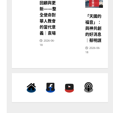
回顧與更
世
宣
新——整
教
全使命對
神
「天國的
學
華人教會
福音」：
教
育
的當代意
與神共創
義｜袁瑒
的好消息
｜蔡明謀
2026-06-
18
2026-06-
18