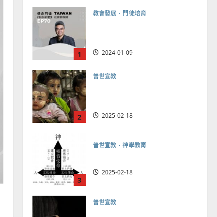
教會發展
門徒培育
如何以國度思維建造地方堂
會？
2024-01-09
1
普世宣教
福音未及之民的定義、現況
及反思｜葉大銘
2025-02-18
2
普世宣教
神學教育
宣教的整全使命｜王永信
2025-02-18
3
普世宣教
向穆斯林傳福音的可行策略