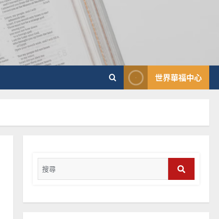
教會發展
門徒培育
如何以國度思維建造地方堂
會？
2024-01-09
1
普世宣教
世界華福中心
福音未及之民的定義、現況
及反思｜葉大銘
2025-02-18
2
普世宣教
神學教育
宣教的整全使命｜王永信
Search
2025-02-18
for:
3
Search
普世宣教
向穆斯林傳福音的可行策略