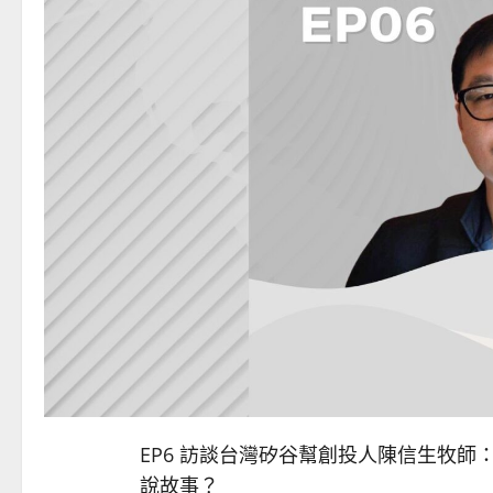
EP6 訪談台灣矽谷幫創投人陳信生牧
說故事？