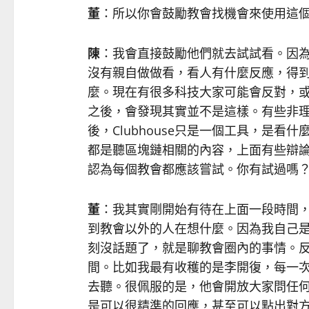
董
：所以你會鼓勵教會找機會來使用這
陳
：我會直接鼓勵他們就去試試看。因
沒有親自做做看，看人有什麼反應，得
麼。現在有很多科技大家可能會反對，
之後，會發現其實並不是這樣。有些非
後，Clubhouse只是一個工具，是
都是聽區塊鏈相關的內容，上面有些辯
認為每個教會都應該嘗試。你有試過嗎
董
：我其實剛開始有待在上面一段時間
到教會以外的人在想什麼。因為我自己
刻沒話題了，就是聊教會圈內的事情。反而
間。比如我最有收穫的是李開復，每一
去聽。很佩服的是，他會開放大家問任
是可以很精準的回應，甚至可以點出對方的