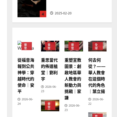
｜黃約瑟
2025-02-20
4
普世宣教
差傳過來人的佳美見證｜歐
陽瑞萍
普
普
普
全
2025-02-20
5
世
世
世
球
宣
宣
宣
華
教
教
教
人
教
從福音海
重思當代
何去何
重塑宣教
普世宣教
會
報到公共
的佈道植
從？——
圖景：創
馬來西亞華人的農曆新年｜
普
世
神學：穿
堂｜劉利
華人教會
啟地區華
余自力
宣
越時代的
宇
在這個時
教
人教會的
2025-02-18
6
使命｜安
代的角色
新動力與
2026-06-
平
｜葉立揚
挑戰｜家
23
普世宣教
謙
2026-06-
2026-06-
德國華人宣教經歷｜吳振
24
22
普
2026-06-
忠、溫淑芳
世
23
宣
教
2025-02-20
7
普