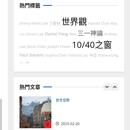
｜黃約瑟
熱門標籤
2025-02-20
4
世界觀
Jimmy
Kevin Lee
丁聖材
Harold Chan
Ray
普世宣教
三一神論
差傳過來人的佳美見證｜歐
Daniel Fong
Lin
Simon Lee
Alex
Andrea
陽瑞萍
10/40之窗
Lee
Kevin Chen
Joseph Chean
2025-02-20
5
Paul Stevens
Sophia Chen
Patricia Lau
中亞
Elaine Kung
普世宣教
三一神
馬來西亞華人的農曆新年｜
余自力
熱門文章
2025-02-18
6
普世宣教
德國華人宣教經歷｜吳振
忠、溫淑芳
2025-02-20
7