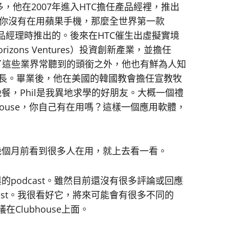
銜很多，他在2007年進入HTC擔任產品經裡，推出
今天你沒有在用蘋果手機，那麼全世界第一款
n在擔任產品經理時推出的。後來在HTC催生出虛擬實境
rizons Ventures）投資創新產業，並擔任
人。但除了這些業界常聽到的頭銜之外，他也有鮮為人知
的學長。畢業後，他在美國的韓國教會擔任宣教牧
餐，Phil是我異地求學的好朋友。大概一個禮
house，你自己有在用嗎？這樣一個應用軟體，
只是幾個月前看到很多人在用，就上去看一看。
與的podcast。雖然目前還沒有很多評論或回應
ast。我很看好它，將來可能會有很多不同的
在Clubhouse上面。