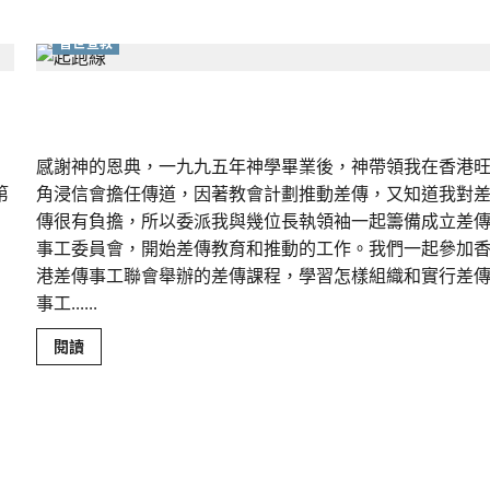
瑞
萍
普世宣教
跑上宣教前線｜陳順錦
感謝神的恩典，一九九五年神學畢業後，神帶領我在香港
第
角浸信會擔任傳道，因著教會計劃推動差傳，又知道我對
傳很有負擔，所以委派我與幾位長執領袖一起籌備成立差
事工委員會，開始差傳教育和推動的工作。我們一起參加
港差傳事工聯會舉辦的差傳課程，學習怎樣組織和實行差
事工......
Read
閱讀
more
about
跑
上
宣
教
前
線
｜