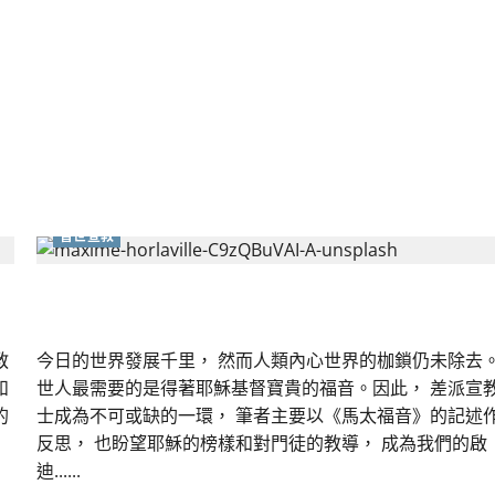
家
麟
普世宣教
以基督為中心的宣教士差派基礎｜林志海
教
今日的世界發展千里， 然而人類內心世界的枷鎖仍未除去
和
世人最需要的是得著耶穌基督寶貴的福音。因此， 差派宣
的
士成為不可或缺的一環， 筆者主要以《馬太福音》的記述
反思， 也盼望耶穌的榜樣和對門徒的教導， 成為我們的啟
迪......