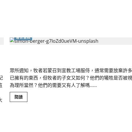
陳
順
錦
普世宣教
一家侍主｜梁家麟
眾所週知，牧者若蒙召到宣教工場服侍，通常需要放棄許
紀
已擁有的東西，但牧者的子女又如何？他們的犧牲是否被
這
為理所當然？他們的需要又有人了解嗎……
Read
閱讀
大
more
about
一
家
侍
主
｜
梁