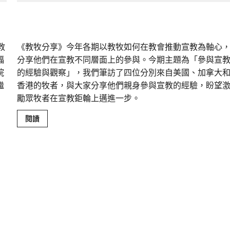
差傳過來人的佳美見證｜歐陽瑞萍
教
《教牧分享》今年各期以教牧如何在教會推動宣教為軸心
福
分享他們在宣教不同層面上的參與。今期主題為「參與宣
院
的經驗與觀察」，我們筆訪了四位分別來自美國、加拿大
繼
香港的牧者，與大家分享他們親身參與宣教的經驗，盼望
勵眾牧者在宣教鉅輪上邁進一步。
Read
閱讀
more
about
差
傳
過
來
人
的
佳
美
見
證
｜
歐
陽