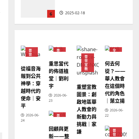
忠、溫淑芳
、
各
2025-02-20
7
的
？
教會發展
門徒培育
如何以國度思維建造地方堂
會？
普
普
全
2024-01-09
1
世
世
球
普
宣
宣
華
世
重思當代
何去何
教
教
人
宣
教
從福音海
普世宣教
教
的佈道植
從？——
會
報到公共
福音未及之民的定義、現況
堂｜劉利
華人教會
普
世
神學：穿
及反思｜葉大銘
宇
在這個時
重塑宣教
宣
越時代的
教
代的角色
圖景：創
2025-02-18
2
2026-06-
使命｜安
｜葉立揚
啟地區華
23
平
人教會的
2026-06-
普世宣教
神學教育
2026-06-
新動力與
22
普
世
宣教的整全使命｜王永信
24
挑戰｜家
宣
回顧與更
教
2025-02-18
謙
普
3
新——整
世
宣