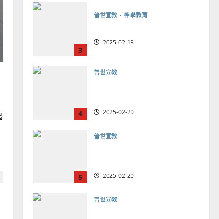
普世宣教
向穆斯林傳福音的可行策略
｜黃約瑟
2025-02-20
4
普世宣教
差傳過來人的佳美見證｜歐
陽瑞萍
2025-02-20
5
起
普世宣教
馬來西亞華人的農曆新年｜
余自力
2025-02-18
6
普世宣教
德國華人宣教經歷｜吳振