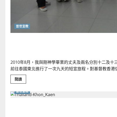
普世宣教
全家同踏宣教路｜黃虹青
2010年8月，我與剛神學畢業的丈夫及兩名分別十二及
前往泰國東北進行了一次九天的短宣旅程。對基督教香港信義會
Read
閱讀
more
about
全
普世宣教
家
同
踏
回歸牧會｜何智雄
宣
教
路
｜