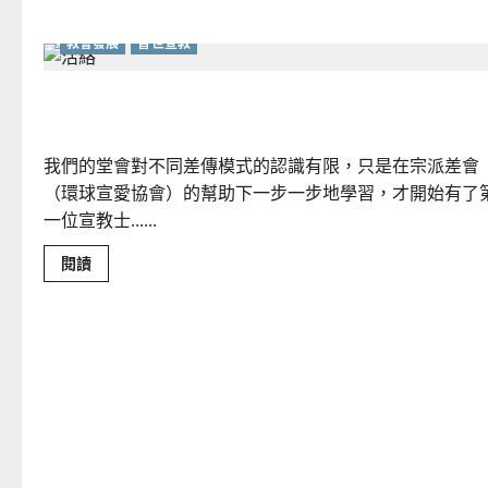
教會發展
普世宣教
我們堂會的第一位宣教士｜陳業剛
我們的堂會對不同差傳模式的認識有限，只是在宗派差會
（環球宣愛協會）的幫助下一步一步地學習，才開始有了
一位宣教士......
Read
閱讀
more
about
我
們
堂
會
的
第
一
位
宣
教
士
｜