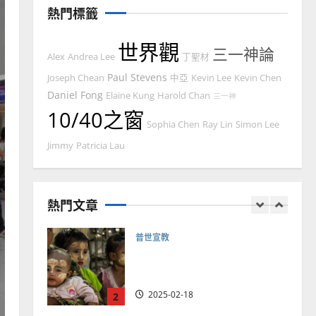
熱門標籤
2025-02-20
7
世界觀
三一神論
教會發展
門徒培育
Alex
Andrea Lee
丁聖材
如何以國度思維建造地方堂
Paul Stevens
Joseph Chean
中亞
Kevin Lee
Kevin Chen
會？
Daniel Fong
Elaine Kung
Harold Chan
三一神
2024-01-09
10/40之窗
1
Sophia Chen
Ray Lin
Simon Lee
普世宣教
Jimmy
Patricia Lau
福音未及之民的定義、現況
及反思｜葉大銘
熱門文章
2025-02-18
2
普世宣教
神學教育
宣教的整全使命｜王永信
2025-02-18
3