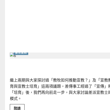
牧
在
宣
教
中
的
角
色
｜
曾
國
輝
普世宣教
教牧看不同模式差派宣教士｜梁楚蓓整理
繼上兩期與大家探討過「教牧如何推動宣教？」及「宣教
育與宣教士培育」這兩項議題，差傳事工經過了「宣傳」
「培育」後，我們再向前走一步，與大家討論差派宣教士
模式。
Read
閱讀