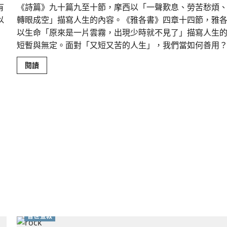
有
《詩篇》九十篇九至十節，摩西以「一聲歎息、勞苦愁煩
以
轉眼成空」描寫人生的內容。《雅各書》四章十四節，雅
以生命「原來是一片雲霧，出現少時就不見了」描寫人生
短暫與無定。面對「又短又苦的人生」，我們當如何善用
Read
閱讀
more
about
宣
教
路
上
｜
李
林
靜
芝
普世宣教