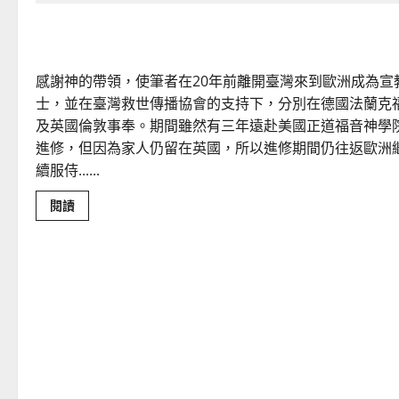
宣教建同心｜陶恩光
感謝神的帶領，使筆者在20年前離開臺灣來到歐洲成為宣
士，並在臺灣救世傳播協會的支持下，分別在德國法蘭克
及英國倫敦事奉。期間雖然有三年遠赴美國正道福音神學
進修，但因為家人仍留在英國，所以進修期間仍往返歐洲
續服侍......
Read
閱讀
more
about
宣
教
建
同
心
｜
陶
恩
光