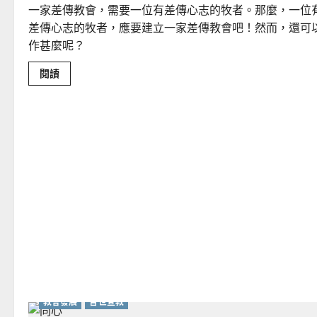
黃
一家差傳教會，需要一位有差傳心志的牧者。那麼，一位
虹
青
差傳心志的牧者，應要建立一家差傳教會吧！然而，還可
作甚麼呢？
Read
閱讀
more
about
回
歸
牧
會
｜
何
智
雄
教會發展
普世宣教