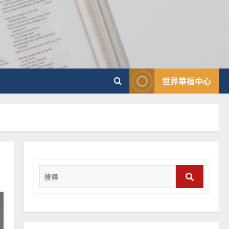
普世宣教
向穆斯林傳福音的可行策略
｜黃約瑟
2025-02-20
4
普世宣教
世界華福中心
差傳過來人的佳美見證｜歐
陽瑞萍
2025-02-20
5
普世宣教
馬來西亞華人的農曆新年｜
余自力
Search
2025-02-18
6
for:
Search
普世宣教
德國華人宣教經歷｜吳振
忠、溫淑芳