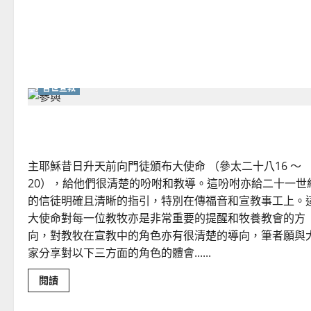
陳
業
剛
普世宣教
教牧在宣教中的角色｜曾國輝
主耶穌昔日升天前向門徒頒布大使命 （參太二十八16 ～
20），給他們很清楚的吩咐和教導。這吩咐亦給二十一世
的信徒明確且清晰的指引，特別在傳福音和宣教事工上。
大使命對每一位教牧亦是非常重要的提醒和牧養教會的方
向，對教牧在宣教中的角色亦有很清楚的導向，筆者願與
家分享對以下三方面的角色的體會......
Read
閱讀
more
about
教