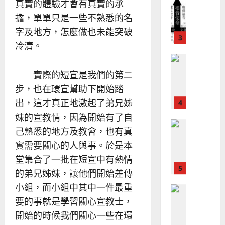
？
義
真實的體驗才會有真實的承
的
3
、
擔，單單只是一些不熟悉的名
整
現
2024-
字及地方，怎麼做也未能突破
普世宣教
全
況
01-
使
向
冷清。
09
及
命
穆
反
｜
斯
思
實際的短宣是我們的第二
4
王
林
｜
永
傳
步，也在環宣幫助下開始踏
葉
普世宣教
信
福
大
出，這才真正地激起了弟兄姊
差
音
銘
妹的宣教情，因為開始有了自
傳
的
2025-
己熟悉的地方及教會，也有真
過
可
02-
2025-
5
來
18
行
實需要關心的人與事。於是本
02-
人
策
18
堂集合了一批在短宣中有熱情
普世宣教
的
略
的弟兄姊妹，讓他們開始差傳
馬
佳
｜
來
美
小組，而小組中其中一件最重
黃
西
見
約
要的事就是學習關心宣教士，
6
亞
證
瑟
開始的時候我們關心一些在環
華
｜