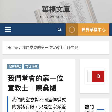
Skip
華福文庫
to
content
CCCOWE ArticleLib
世界華福中心
Primary
Menu
Home
我們堂會的第一位宣教士｜陳業剛
教會發展
普世宣教
Search
我們堂會的第一位
for:
宣教士｜陳業剛
Search
普世宣教
神學教育
我們的堂會對不同差傳模式
宣
熱門
的認識有限，只是在宗派差
教