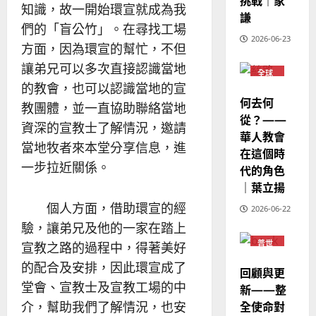
挑戰｜家
華
｜
知識，故一開始環宣就成為我
普世宣教
人
謙
歐
2025-
們的「盲公竹」。在尋找工場
德
的
陽
02-
2026-06-23
國
農
方面，因為環宣的幫忙，不但
瑞
20
華
曆
萍
讓弟兄可以多次直接認識當地
7
全球
人
新
華人
的教會，也可以認識當地的宣
宣
年
教會
2025-
何去何
教團體，並一直協助聯絡當地
教
普世
｜
02-
宣教
從？——
經
余
20
資深的宣教士了解情況，邀請
華人教會
歷
自
當地牧者來本堂分享信息，進
在這個時
｜
力
一步拉近關係。
代的角色
吳
振
｜葉立揚
2025-
忠
02-
個人方面，借助環宣的經
2026-06-22
、
18
驗，讓弟兄及他的一家在踏上
溫
普世
宣教之路的過程中，得著美好
淑
宣教
芳
的配合及安排，因此環宣成了
回顧與更
堂會、宣教士及宣教工場的中
新——整
2025-
全使命對
介，幫助我們了解情況，也安
02-