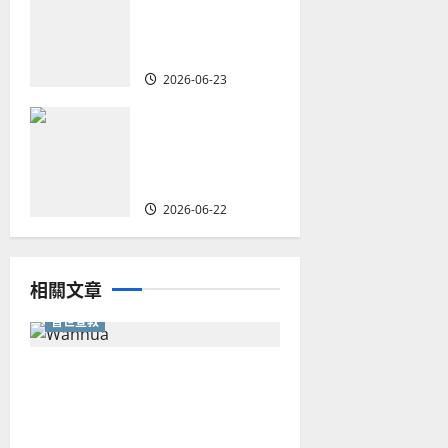
創啟地區華人教
n
會的新動力與挑
戰｜家謙
2026-06-23
何去何從？——
華人教會在這個
時代的角色｜葉
立揚
2026-06-22
相關文章
普世宣教
從福音海報到公共神學：穿越
時代的使命｜安平