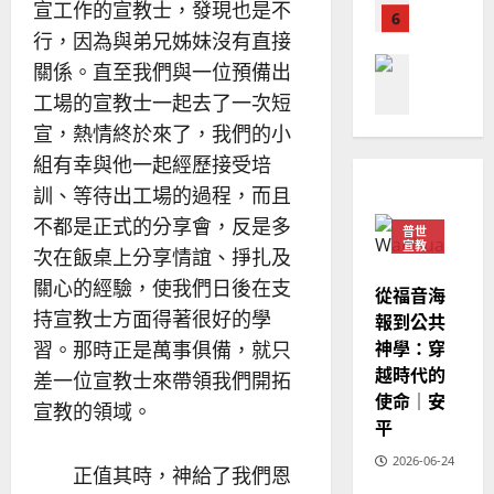
普世宣教
宣工作的宣教士，發現也是不
人
歐
2025-
德
的
陽
行，因為與弟兄姊妹沒有直接
02-
國
農
瑞
20
關係。直至我們與一位預備出
華
曆
萍
工場的宣教士一起去了一次短
7
人
新
宣
年
宣，熱情終於來了，我們的小
2025-
教會發展
教
｜
02-
組有幸與他一起經歷接受培
門徒培育
經
余
20
訓、等待出工場的過程，而且
如
歷
自
何
不都是正式的分享會，反是多
｜
力
普世
以
1
宣教
吳
次在飯桌上分享情誼、掙扎及
國
振
2025-
關心的經驗，使我們日後在支
普世宣教
度
從福音海
忠
02-
思
持宣教士方面得著很好的學
福
報到公共
、
18
維
音
神學：穿
溫
習。那時正是萬事俱備，就只
建
未
淑
越時代的
差一位宣教士來帶領我們開拓
2
造
及
芳
使命｜安
宣教的領域。
地
之
平
普世宣教
方
民
2025-
神學教育
堂
的
2026-06-24
02-
正值其時，神給了我們恩
宣
會
定
20