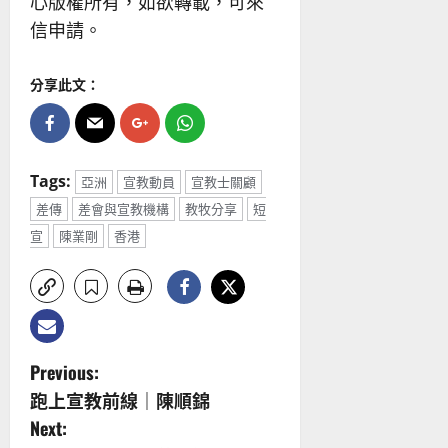
心版權所有，如欲轉載，可來
信申請。
分享此文：
Tags:
亞洲
宣教動員
宣教士關顧
差傳
差會與宣教機構
教牧分享
短
宣
陳業剛
香港
P
Previous:
跑上宣教前線｜陳順錦
o
Next: