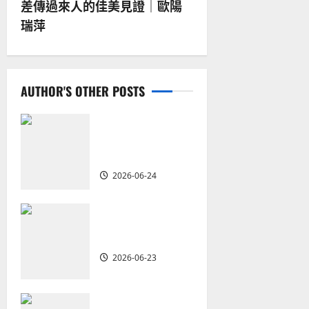
s
差傳過來人的佳美見證｜歐陽
瑞萍
t
n
a
AUTHOR'S OTHER POSTS
v
從福音海報到公
共神學：穿越時
i
代的使命｜安平
g
2026-06-24
a
重思當代的佈道
t
植堂｜劉利宇
2026-06-23
i
o
重塑宣教圖景：