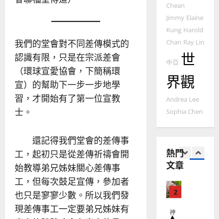
2025-
Chean
德
的
陽
02-
國
農
Jimmy
Elaine
瑞
20
華
曆
萍
Kung
Harold
7
人
新
我們的堂會對不同差傳模式的
Chan
Ray Lin
宣
年
2025-
世
認識有限，只是在宗派差會
教會發展
教
｜
中亞
02-
門徒培育
（環球宣愛協會，下簡稱環
經
余
20
界觀
如
歷
自
宣）的幫助下一步一步地學
何
｜
力
習，才開始有了第一位宣教
Andrea Lee
以
1
吳
士。
國
Sophia Chen
振
2025-
普世宣教
度
忠
02-
思
福
、
18
還記得我們堂會的差傳事
維
音
溫
熱門
工，起初只是從差傳祈禱會開
建
未
淑
文章
2
造
及
始教導弟兄姊妹關心差傳事
芳
地
之
工，但每次鼓足宣傳，參加者
普世宣教
方
民
2025-
也只是寥寥少數。所以我們發
神學教育
堂
的
02-
宣
現差傳事工一定要弟兄姊妹有
會
定
20
教