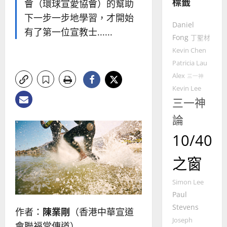
標籤
的
會（環球宣愛協會）的幫助
3
整
下一步一步地學習，才開始
普世宣教
全
Daniel
有了第一位宣教士......
使
向
Fong
丁聖材
命
穆
Kevin Chen
｜
斯
Patricia Lau
4
王
林
Alex
三一神
永
傳
Kevin Lee
普世宣教
信
福
三一神
差
音
傳
的
2025-
論
過
可
02-
5
10/40
來
18
行
人
策
普世宣教
的
之窗
略
馬
佳
｜
來
美
黃
Simon Lee
西
見
約
Paul
6
亞
證
瑟
Stevens
作者：
陳業剛
（香港中華宣道
華
｜
Joseph
普世宣教
人
歐
會聯福堂傳道）