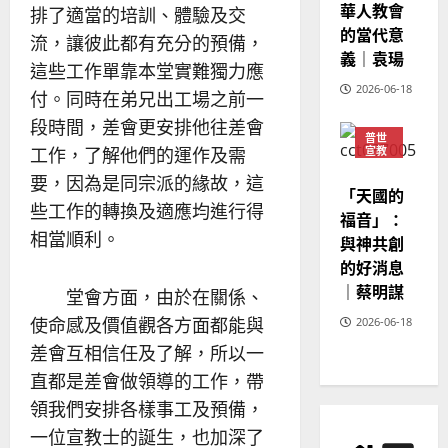
華人教會
20
排了適當的培訓、體驗及交
的當代意
流，讓彼此都有充分的預備，
義｜袁瑒
這些工作單靠本堂實難獨力應
2026-06-18
付。同時在弟兄出工場之前一
段時間，差會更安排他往差會
普世
工作，了解他們的運作及需
宣教
神學
要，因為是同宗派的緣故，這
教育
「天國的
些工作的轉換及適應均進行得
福音」：
相當順利。
與神共創
的好消息
｜蔡明謀
堂會方面，由於在關係、
使命感及價值觀各方面都能與
2026-06-18
差會互相信任及了解，所以一
直都是差會做領導的工作，帶
領我們安排各樣事工及預備，
一位宣教士的誕生，也加深了