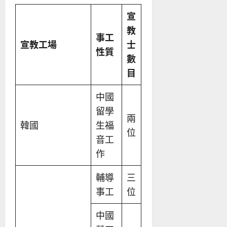
宣
教
事工
宣教工場
士
性質
數
目
中國
留學
兩
韓國
生福
位
音工
作
輔導
三
事工
位
中國