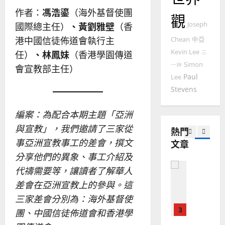
華
曆
萍
作者：
馮浩鎏
（海外基督使團
7
人
觀
新
Joseph
國際總主任）
、黃劉雅壁
（香
宣
年
2025-
教會發展
教
｜
港中國信徒佈道會執行主
Chean
中亞
02-
門徒培育
經
余
20
Kevin Lee
任）
、林鳳妹
（香港學園傳道
三
如
歷
自
Simon
一神
會宣教部主任）
何
｜
力
Paul
Lee
以
1
吳
Stevens
國
振
2025-
普世宣教
度
忠
02-
思
福
編案：為配合本期主題「亞洲
、
18
維
音
溫
與宣教」，我們邀請了三家從
熱門
建
未
淑
事亞洲宣教事工的差會，撰文
文章
2
造
及
芳
分享他們的異象、事工介紹及
地
之
普世宣教
方
民
代禱需要等，讓讀者了解華人
2025-
神學教育
堂
的
02-
差會在亞洲宣教上的參與。這
宣
會
定
20
三家差會分別為：海外基督使
教
？
義
的
3
團、中國信徒佈道會和香港學
、
整
現
2024-