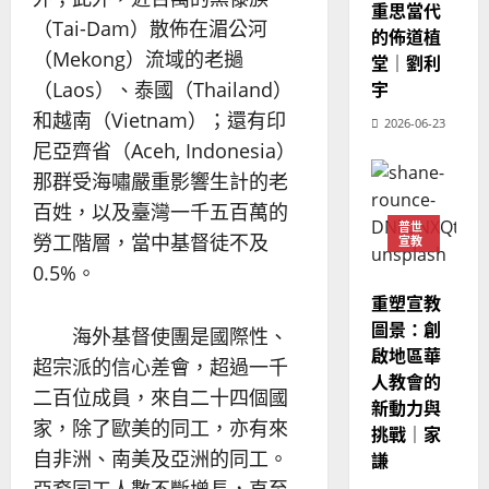
整
重思當代
現
2024-
（Tai-Dam）散佈在湄公河
普世宣教
全
況
的佈道植
01-
使
向
（Mekong）流域的老撾
09
及
堂｜劉利
命
穆
反
（Laos）、泰國（Thailand）
宇
｜
斯
思
和越南（Vietnam）；還有印
4
2026-06-23
王
林
｜
尼亞齊省（Aceh, Indonesia）
永
傳
葉
普世宣教
信
福
那群受海嘯嚴重影響生計的老
大
差
音
銘
百姓，以及臺灣一千五百萬的
傳
的
2025-
普世
勞工階層，當中基督徒不及
宣教
過
可
02-
2025-
5
來
18
0.5%。
行
02-
人
策
18
重塑宣教
普世宣教
的
略
圖景：創
海外基督使團是國際性、
馬
佳
｜
啟地區華
來
超宗派的信心差會，超過一千
美
黃
人教會的
西
見
約
二百位成員，來自二十四個國
新動力與
6
亞
證
瑟
家，除了歐美的同工，亦有來
挑戰｜家
華
｜
普世宣教
自非洲、南美及亞洲的同工。
人
謙
歐
2025-
德
的
陽
02-