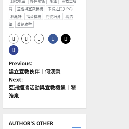
創啟地區
夥伴關係
宗派
宣教士培
育
差會與宣教機構
未得之民(UPG)
林鳳妹
福音機構
門徒培育
馮浩
鎏
黃劉雅壁
P
Previous:
建立宣教伙伴｜何漢榮
o
Next:
s
亞洲經濟活動與宣教機遇｜瞿
浩泉
t
n
a
AUTHOR'S OTHER