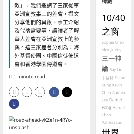
全
標籤
教」，我們邀請了三家從事
使
向
命
亞洲宣教事工的差會，撰文
穆
10/40
｜
斯
分享他們的異象、事工介紹
4
王
林
之窗
及代禱需要等，讓讀者了解
永
傳
普世宣教
華人差會在亞洲宣教上的參
信
福
Sophia Chen
差
音
與。這三家差會分別為：海
Alex
Jimmy
傳
的
2025-
外基督使團、中國信徒佈道
三一神
過
可
02-
會和香港學園傳道會。
5
來
18
行
論
Ray Lin
人
策
1 minute read
普世宣教
丁聖材
Elaine
的
略
馬
佳
Kung
Kevin
｜
來
美
黃
Chen
Andrea
西
見
約
Daniel
Lee
6
亞
證
瑟
Fong
Harold
華
｜
Chan
普世宣教
人
歐
2025-
Patricia Lau
德
的
陽
02-
世界
國
農
瑞
20