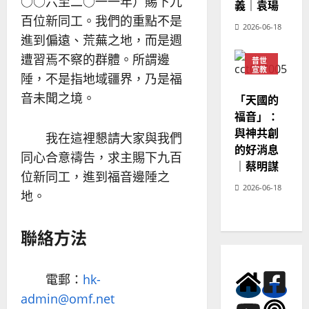
○○六至二○一一年）賜下九
義｜袁瑒
百位新同工。我們的重點不是
2026-06-18
進到偏遠、荒蕪之地，而是週
遭習焉不察的群體。所謂邊
普世
宣教
陲，不是指地域疆界，乃是福
神學
教育
音未聞之境。
「天國的
福音」：
與神共創
我在這裡懇請大家與我們
的好消息
同心合意禱告，求主賜下九百
｜蔡明謀
位新同工，進到福音邊陲之
2026-06-18
地。
聯絡方法
電郵：
hk-
admin@omf.net