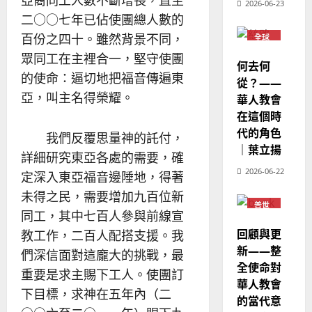
亞裔同工人數不斷增長，直至
2026-06-23
國
農
瑞
20
二○○七年已佔使團總人數的
華
曆
萍
百份之四十。雖然背景不同，
7
全球
人
新
華人
宣
眾同工在主裡合一，堅守使團
教會
年
2025-
何去何
教
普世
｜
02-
的使命：逼切地把福音傳遍東
宣教
從？——
經
余
20
亞，叫主名得榮耀。
華人教會
歷
自
在這個時
｜
力
代的角色
吳
我們反覆思量神的託付，
振
｜葉立揚
2025-
詳細研究東亞各處的需要，確
忠
02-
2026-06-22
定深入東亞福音邊陲地，得著
、
18
溫
未得之民，需要增加九百位新
普世
淑
同工，其中七百人參與前線宣
宣教
芳
回顧與更
教工作，二百人配搭支援。我
新——整
們深信面對這龐大的挑戰，最
2025-
全使命對
02-
重要是求主賜下工人。使團訂
華人教會
20
下目標，求神在五年內（二
的當代意