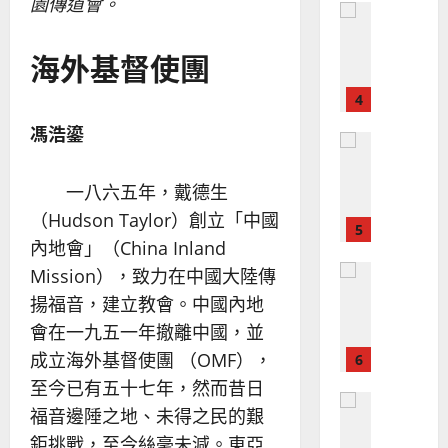
園傳道會。
普世宣教
全
況
01-
使
向
09
及
命
海外基督使團
穆
反
｜
斯
思
4
王
林
｜
永
傳
葉
馮浩鎏
普世宣教
信
福
大
差
音
銘
傳
一八六五年，戴德生
的
2025-
過
可
02-
（Hudson Taylor）創立「中國
2025-
5
來
18
行
02-
內地會」（China Inland
人
策
18
普世宣教
Mission），致力在中國大陸傳
的
略
馬
佳
｜
揚福音，建立教會。中國內地
來
美
黃
會在一九五一年撤離中國，並
西
見
約
成立海外基督使團 （OMF），
6
亞
證
瑟
華
至今已有五十七年，然而昔日
｜
普世宣教
人
歐
福音邊陲之地、未得之民的艱
2025-
德
的
陽
02-
鉅挑戰，至今絲毫未減。東亞