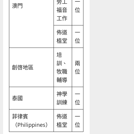
勞工
一
澳門
福音
位
工作
佈道
一
植堂
位
培
訓、
兩
創啓地區
牧職
位
輔導
神學
一
泰國
訓練
位
菲律賓
佈道
一
（Philippines）
植堂
位