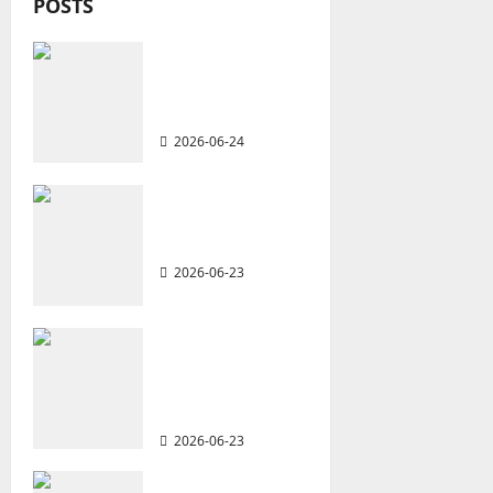
POSTS
v
從福音海報到公
i
共神學：穿越時
代的使命｜安平
g
2026-06-24
a
t
重思當代的佈道
植堂｜劉利宇
i
2026-06-23
o
重塑宣教圖景：
n
創啟地區華人教
會的新動力與挑
戰｜家謙
2026-06-23
何去何從？——