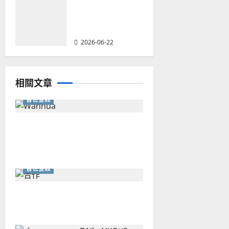
華人教會在這個
時代的角色｜葉
立揚
2026-06-22
相關文章
普世宣教
從福音海報到公共神學：穿越
時代的使命｜安平
普世宣教
重思當代的佈道植堂｜劉利宇