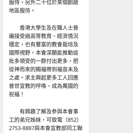
服侍，另外二十位於某個創啟
地區服侍。
香港大學生及在職人士普
遍接受過高等教育、經濟情況
穩定，也有豐富的教會栽培及
國際視野，本會深願能推動這
批多領受的一群付出更多，把
從神而來的賜福帶到福音未及
之處。求主興起更多工人回應
普世宣教的呼喚，成為萬國的
祝福！
有興趣了解及參與本會事
工的弟兄姊妹，可致電（852）
2753-8887與本會宣教部同工聯