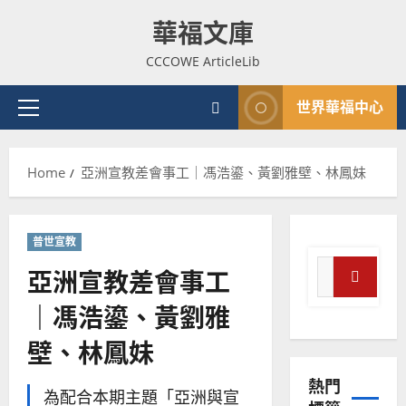
Skip
華福文庫
to
content
CCCOWE ArticleLib
世界華福中心
Primary
Menu
Home
亞洲宣教差會事工｜馮浩鎏、黃劉雅壁、林鳳妹
普世宣教
Search
亞洲宣教差會事工
普世宣教
for:
神學教育
Search
｜馮浩鎏、黃劉雅
宣
壁、林鳳妹
教
的
3
熱門
整
為配合本期主題「亞洲與宣
普世宣教