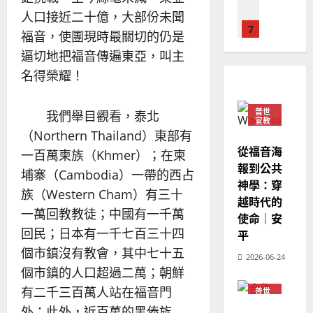
國
農
瑞
20
人口接近二十億，大部份未聞
華
曆
萍
7
人
新
福音，使團現時最關切的仍是
宣
年
2025-
逼切地把福音傳遍東亞，叫主
教會發展
教
｜
02-
門徒培育
名得榮耀！
經
余
20
如
歷
自
何
｜
力
普世
我們舉目觀看，泰北
以
1
宣教
吳
（Northern Thailand）東部有
國
振
2025-
普世宣教
度
從福音海
一百萬柬族（Khmer）；在柬
忠
02-
思
福
報到公共
、
18
埔寨（Cambodia）一帶的西占
維
音
神學：穿
溫
族（Western Cham）有三十
建
未
淑
越時代的
2
造
一萬回教教徒；中國有一千萬
及
芳
使命｜安
地
之
回民；日本有一千七百三十四
平
普世宣教
方
民
2025-
個市鎮沒有教會，其中七十五
神學教育
堂
2026-06-24
的
02-
宣
個市鎮的人口超過二萬；朝鮮
會
定
20
教
？
義
有二千三百萬人站在福音門
普世
的
3
宣教
、
外；此外，近百萬的黑傣族