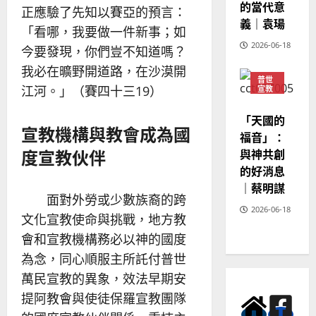
的當代意
正應驗了先知以賽亞的預言：
義｜袁瑒
「看哪，我要做一件新事；如
2026-06-18
今要發現，你們豈不知道嗎？
我必在曠野開道路，在沙漠開
普世
江河。」（賽四十三19）
宣教
神學
教育
「天國的
宣教機構與教會成為國
福音」：
度宣教伙伴
與神共創
的好消息
｜蔡明謀
面對外勞或少數族裔的跨
2026-06-18
文化宣教使命與挑戰，地方教
會和宣教機構務必以神的國度
為念，同心順服主所託付普世
萬民宣教的異象，效法早期安
提阿教會與使徒保羅宣教團隊