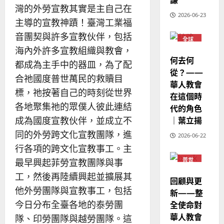
歐
2025-
灣的外勞宣教其實是主自己在
德
的
陽
02-
2026-06-23
國
農
瑞
主導的宣教神蹟！臺灣工業福
20
華
曆
萍
音團契與許多宣教伙伴，包括
7
全球
人
新
華人
海內外許多宣教組織與教會，
宣
年
教會
2025-
何去何
教
都成為主手中的器皿，為了配
普世
｜
02-
宣教
從？——
經
余
20
合祂國度普世萬民的救贖目
華人教會
歷
自
標，祂按著自己的時刻從世界
在這個時
｜
力
各地聚集祂的眾僕人彼此連結
代的角色
吳
振
｜葉立揚
成為國度宣教伙伴，並成立不
2025-
忠
02-
同的外勞跨文化宣教團隊，進
2026-06-22
、
18
行各項的跨文化宣教事工。主
溫
普世
最早興起菲勞宣教團隊與事
淑
宣教
芳
工，然後再陸續興起並擴展其
回顧與更
他外勞團隊與宣教事工，包括
新——整
2025-
今日分布全臺各地的泰勞團
全使命對
02-
華人教會
隊、印勞團隊與越勞團隊。這
20