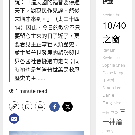
標籤
整
說：「這天國的福音要傳遍
普世宣教
全
天下，對萬民作見證。然後
使
向
Kevin Chen
末期才來到。」（太二十四
命
穆
10/40
14）因此，今日的教會不只
｜
斯
4
王
林
要留心主來的日子近了，更
之窗
永
傳
要看見主正掌管人類歷史，
普世宣教
信
福
Ray Lin
並主導普世發展的趨勢與世
差
音
Kevin Lee
傳
的
界各國社會變遷的走向；同
2025-
Sophia Chen
過
可
02-
時祂也是掌管普世萬民救恩
5
來
Elaine Kung
18
行
歷史的主......
人
策
丁聖材
普世宣教
的
略
Simon Lee
1 minute read
馬
佳
｜
Daniel
來
美
黃
Fong
Alex
三
西
見
約
三
6
亞
證
中亞
瑟
一神
華
｜
一神論
普世宣教
人
歐
2025-
Jimmy
德
的
陽
02-