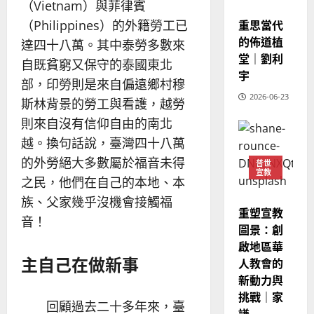
（Vietnam）與菲律賓
的
3
宣教
、
整
重思當代
（Philippines）的外籍勞工已
現
2024-
普世宣教
全
況
的佈道植
01-
達四十八萬。其中泰勞多數來
使
向
09
及
堂｜劉利
自既貧窮又保守的泰國東北
命
穆
反
宇
｜
部，印勞則是來自偏遠鄉村穆
斯
思
4
王
2026-06-23
林
｜
斯林背景的勞工與看護，越勞
永
傳
葉
則來自沒有信仰自由的南北
普世宣教
信
福
大
越。換句話說，臺灣四十八萬
差
音
銘
傳
的
的外勞絕大多數屬於福音未得
2025-
普世
宣教
過
可
02-
之民，他們在自己的本地、本
2025-
5
來
18
行
02-
族、父家幾乎沒機會接觸福
人
策
18
重塑宣教
普世宣教
音！
的
略
圖景：創
馬
佳
｜
啟地區華
來
美
黃
主自己在做新事
人教會的
西
見
約
新動力與
6
亞
證
瑟
挑戰｜家
華
｜
回顧過去二十多年來，臺
普世宣教
人
謙