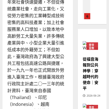
德
的
年來社會快速變遷，不但從傳
陽
02-
國
農
瑞
20
統農業社會，走向工業化，又
華
曆
萍
從勞力密集的工業轉型成技術
7
人
新
密集的高科技產業；加上社會
宣
年
2025-
教會發展
教
｜
服務業人口增加，以致本地中
02-
門徒培育
經
余
20
高齡勞工大量失業，許多傳統
如
歷
自
何
產業與中、小型企業大量引進
｜
力
普世
以
1
宣教
吳
低成本的外籍勞工；不但如
國
振
2025-
此，臺灣政府為了興建大型公
普世宣教
度
從福音海
忠
02-
共工程包括高速公路與捷運，
思
福
報到公共
、
18
維
音
於一九九一年也正式開放外勞
神學：穿
溫
建
未
淑
越時代的
進入臺灣工作。根據臺灣政府
2
造
及
芳
使命｜安
行政院主計處二○一三年的統
地
之
平
普世宣教
計資料，臺灣來自泰國
方
民
2025-
神學教育
堂
的
2026-06-24
（Thailand）、印尼
02-
宣
會
定
20
（Indonesia）、越南
教
？
義
普世