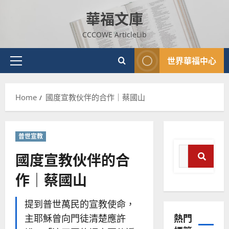
Skip
華福文庫
to
content
CCCOWE ArticleLib
世界華福中心
Primary
Menu
Home
國度宣教伙伴的合作｜蔡國山
普世宣教
Search
國度宣教伙伴的合
for:
作｜蔡國山
普世宣教
Search
神學教育
宣
提到普世萬民的宣教使命，
教
熱門
主耶穌曾向門徒清楚應許
的
3