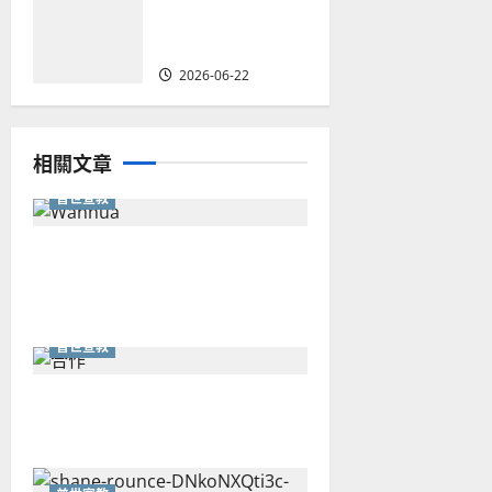
時代的角色｜葉
立揚
2026-06-22
相關文章
普世宣教
從福音海報到公共神學：穿越
時代的使命｜安平
普世宣教
重思當代的佈道植堂｜劉利宇