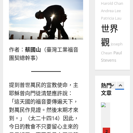
國
農
Harold Chan
瑞
20
華
曆
萍
Andrea Lee
7
人
新
Patricia Lau
宣
年
2025-
世界
教會發展
教
｜
02-
門徒培育
經
余
20
觀
如
歷
自
Joseph
何
｜
作者：
蔡國山
（臺灣工業福音
力
Paul
Chean
以
1
吳
團契總幹事）
Stevens
國
振
2025-
普世宣教
度
忠
02-
思
福
、
18
維
音
溫
提到普世萬民的宣教使命，主
熱門
建
未
淑
文章
耶穌曾向門徒清楚應許說：
2
造
及
芳
地
之
「這天國的福音要傳遍天下，
普世宣教
方
民
2025-
對萬民作見證。然後末期才來
神學教育
堂
的
02-
到。」（太二十四14）因此，
宣
會
定
20
教
？
今日的教會不只要留心主來的
義
的
3