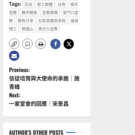
Tags:
亞洲
勞工群體
台灣
城市
宣教
夥伴關係
宣教策略
家門口宣
教
教牧分享
社區發展與參與
福音
預工
蔡國山
跨文化宣教
P
Previous:
信徒培育與大使命的承擔｜施
o
青峰
s
Next:
一家堂會的回應｜宋景昌
t
n
a
AUTHOR'S OTHER POSTS