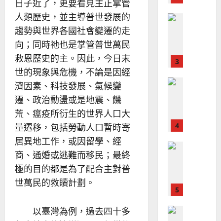
、
日子近了，更要看見主正掌管
整
現
2024-
人類歷史，並主導普世發展的
普世宣教
全
況
01-
使
趨勢與世界各國社會變遷的走
向
09
及
命
穆
反
向；同時祂也是掌管普世萬民
｜
斯
思
救恩歷史的主。因此，今日末
4
王
林
｜
世的現象與危機，不論是因經
永
傳
葉
普世宣教
信
福
濟因素、科技發展、氣候變
大
差
音
銘
遷、政治動盪或是地震、饑
傳
的
2025-
荒、瘟疫所衍生的世界人口大
過
可
02-
2025-
5
量遷移，包括勞動人口暫時寄
來
18
行
02-
人
策
居異地工作，或因留學、經
18
普世宣教
的
略
商、通婚或逃難而移民；最終
馬
佳
｜
極的目的都是為了配合主對普
來
美
黃
西
見
世萬民的救贖計劃。
約
6
亞
證
瑟
華
｜
以臺灣為例，過去四十多
普世宣教
人
歐
2025-