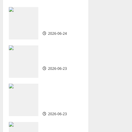
v
從福音海報到公
共神學：穿越時
i
代的使命｜安平
g
2026-06-24
a
重思當代的佈道
t
植堂｜劉利宇
2026-06-23
i
o
重塑宣教圖景：
創啟地區華人教
n
會的新動力與挑
戰｜家謙
2026-06-23
何去何從？——
華人教會在這個