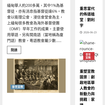
2
宣教
造
及
芳
緬甸華人約200多萬，其中1%為基
地
之
重思當代
督徒，亦有消息指基督徒達6%。教
普世宣教
方
民
的佈道植
2025-
神學教育
會以衛理公會、浸信會堂會為主，
堂
的
堂｜劉利
02-
宣
會
上緬甸很多教會為海外基督使團
定
20
宇
教
？
義
（OMF）早年工作的成果，主要使
的
3
2026-06-23
、
用華語，另有閩南語（當地稱為廈
整
現
2024-
門語）教會，粵語教會屬少數......
普世宣教
全
況
01-
使
向
09
及
Read
閱讀
命
穆
more
反
普世
about
｜
宣教
斯
思
下
緬
4
王
林
｜
甸
永
傳
葉
宣
重塑宣教
普世宣教
教
信
福
大
機
圖景：創
差
音
會
銘
啟地區華
觀
傳
的
2025-
察
普世宣教
人教會的
過
可
報
02-
2025-
告
新動力與
5
來
18
行
｜
02-
推著宣教鉅輪繼續邁進｜王寶
挑戰｜家
人
黃
策
18
亮
普世宣教
的
星
謙