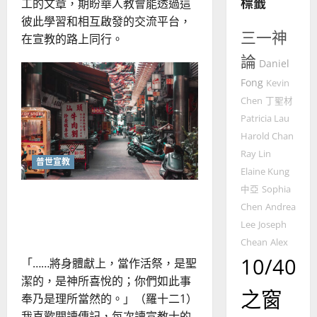
標籤
工的文章，期盼華人教會能透過這
普世宣教
彼此學習和相互啟發的交流平台，
神學教育
三一神
在宣教的路上同行。
宣
論
教
Daniel
的
3
Fong
Kevin
整
Chen
丁聖材
普世宣教
全
Patricia Lau
使
向
Harold Chan
命
穆
Ray Lin
｜
斯
普世宣教
4
王
林
Elaine Kung
永
傳
中亞
Sophia
蒙召作宣教士的經過｜許瑞
普世宣教
信
福
Chen
Andrea
差
芬
音
Lee
Joseph
傳
的
2025-
Chean
Alex
過
可
02-
10/40
5
「……將身體獻上，當作活祭，是聖
來
18
行
人
策
潔的，是神所喜悅的；你們如此事
普世宣教
之窗
的
略
奉乃是理所當然的。」（羅十二1）
馬
佳
｜
我喜歡閱讀傳記，每次讀宣教士的