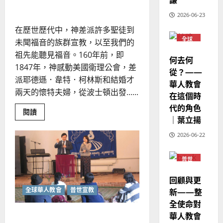
略
宇
馬
佳
｜
2026-06-23
來
美
黃
在歷世歷代中，神差派許多聖徒到
西
見
約
6
全球
亞
未聞福音的族群宣教，以至我們的
證
瑟
華人
華
｜
教會
祖先能聽見福音。160年前，即
何去何
普世宣教
人
普世
歐
1847年，神感動美國衛理公會，差
2025-
宣教
從？——
德
的
陽
02-
派耶德遜．韋特．柯林斯和結婚才
華人教會
國
農
瑞
20
兩天的懷特夫婦，從波士頓出發......
在這個時
華
曆
萍
7
人
代的角色
新
Read
閱讀
宣
年
more
｜葉立揚
2025-
about
教
｜
02-
推
2026-06-22
經
著
余
20
宣
歷
自
教
鉅
普世
｜
力
宣教
輪
吳
繼
回顧與更
續
振
2025-
邁
新——整
全球華人教會
普世宣教
忠
進
02-
｜
全使命對
、
18
王
華人教會
二十一世紀宣教的中國｜于慕
溫
寶
星