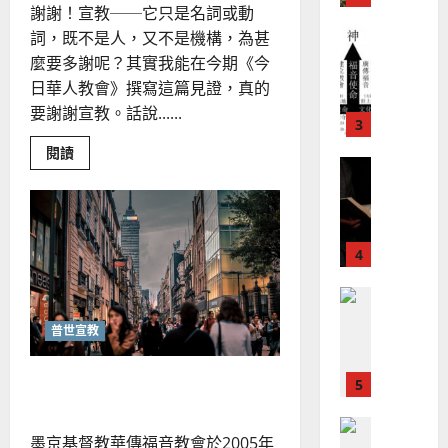
芳
謝謝！宣教──它只是名詞或動
地
之
普世宣教
詞，既不是人，又不是機構，為甚
方
民
2025-
神學教育
堂
麼要多謝呢？其實我能在今期《今
的
02-
宣
會
定
日華人教會》撰寫這篇見證，真的
20
教
？
義
要謝謝宣教。話說......
的
3
、
整
現
Read
閱讀
2024-
more
普世宣教
全
況
01-
about
使
向
謝
09
及
謝！
命
穆
反
宣
｜
斯
教
思
｜
4
王
林
｜
李
永
賓
傳
葉
來
普世宣教
信
福
大
差
音
銘
普世宣教
傳
的
2025-
過
可
02-
2025-
宣教士植堂經驗分享｜黃婉蓮
5
來
18
行
02-
人
策
18
普世宣教
的
略
墨京基督教華傳福音教會於2005年