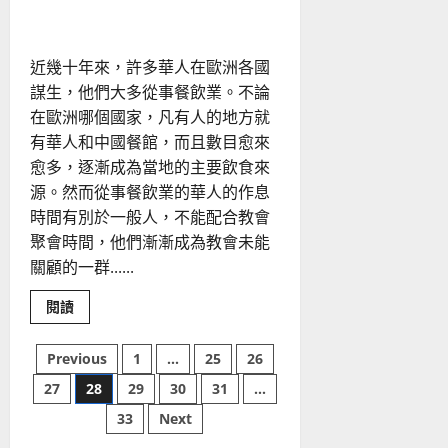
｜洪祥平
｜
周
偉
幗
近幾十年來，許多華人在歐洲各國
謀生，他們大多從事餐飲業。不論
在歐洲哪個國家，凡有人的地方就
有華人和中國餐館，而且數目愈來
愈多，逐漸成為當地的主要飲食來
源。然而從事餐飲業的華人的作息
時間有別於一般人，不能配合教會
聚會時間，他們漸漸成為教會未能
關顧的一群......
Read
閱讀
more
about
向
文
Previous
1
...
25
26
歐
洲
27
28
29
30
31
...
華
章
人
餐
33
Next
飲
分
業