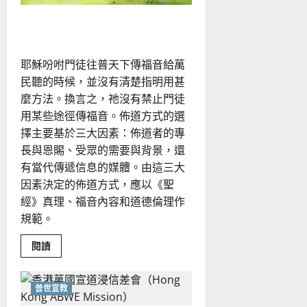
佈道方式發展與探討｜郭奕宏
耶穌吩咐門徒往普天下傳福音給萬
民聽的時候，並沒有清楚指明用甚
麼方法。換言之，祂沒有禁止門徒
用某些途徑傳福音。佈道方式的選
擇主要基於三大因素：佈道者的專
長與恩賜、受眾的需要與背景，還
有當代傳遞信息的媒體。由這三大
因素決定的佈道方式，應以《聖
經》真理、福音內容和道德倫理作
規範。
Read
閱讀
more
about
佈
道
普世宣教
方
式