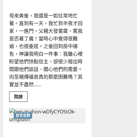
道
浸
信
母來美後，我還是一如往常地忙
差
會
著。直到有一天，我忙到半夜才回
｜
楊
家，一進門，父親大發雷霆，罵我
偉
是否著了魔！當時心中覺得很難
明
過，也很委屈。之後回到房中禱
告，神讓我明白一件事：我雖心裡
盼望他們快點信主，卻很少撥出時
間跟他們談話、關心他們的需要。
向至親傳福音真的那麼困難嗎？其
實並不盡然......
Read
閱讀
more
about
向
至
普世宣教
親
分
享
向歐洲華人餐飲業者分享信仰
信
仰