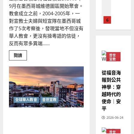
馬
佳
｜
9月在墨西哥城維德圖區開始聚會。
來
美
黃
教會成立之前，2004-2005年，一
西
見
約
6
亞
對宣教士夫婦與短宣隊在墨西哥城
證
瑟
華
｜
作了5次考察後，發現當地不但沒有
普世宣教
人
歐
華人教會，更沒有操粵語的信徒，
2025-
德
的
陽
02-
反而有眾多異端......
國
農
瑞
20
華
曆
萍
Read
閱讀
普世
7
more
人
宣教
新
about
宣
年
宣
2025-
教會發展
教
從福音海
教
｜
02-
士
門徒培育
報到公共
經
余
植
20
如
堂
歷
神學：穿
自
經
何
｜
驗
力
越時代的
分
以
1
吳
全球華人教會
普世宣教
使命｜安
享
國
｜
振
2025-
平
黃
普世宣教
度
忠
02-
婉
下緬甸宣教機會觀察報告｜黃
思
福
蓮
2026-06-24
、
18
亮宇
維
音
溫
建
未
淑
普世