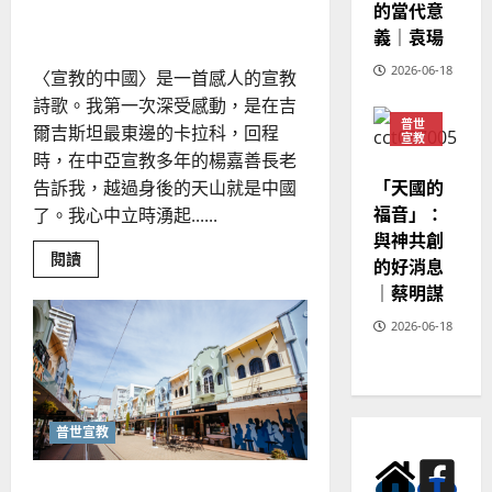
淑
的當代意
潔
芳
義｜袁瑒
2026-06-18
〈宣教的中國〉是一首感人的宣教
2025-
詩歌。我第一次深受感動，是在吉
02-
普世
20
爾吉斯坦最東邊的卡拉科，回程
宣教
時，在中亞宣教多年的楊嘉善長老
神學
教育
「天國的
告訴我，越過身後的天山就是中國
福音」：
了。我心中立時湧起......
與神共創
Read
閱讀
的好消息
more
about
｜蔡明謀
二
十
2026-06-18
一
世
紀
宣
教
的
中
普世宣教
國
｜
于
祂為我開道路｜吳誠
慕