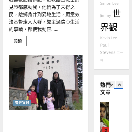
來
美
Simon Lee
黃
見證都感動我，他們為了未得之
西
見
世
約
民，離鄉背井到異地生活，願意效
6
Jimmy
亞
證
瑟
法基督走入人群，靠主過信心生活
華
｜
界觀
普世宣教
人
的事蹟，都使我動容......
歐
2025-
德
的
陽
02-
Kevin Lee
Read
閱讀
國
農
瑞
20
more
Paul
華
曆
萍
about
Stevens
蒙
三一
7
人
新
召
宣
神
年
作
2025-
宣
教會發展
教
｜
02-
教
門徒培育
經
士
余
20
的
如
歷
自
經
熱門
何
過
｜
力
｜
文章
以
1
吳
許
國
瑞
振
2025-
芬
普世宣教
普世宣教
度
忠
02-
思
福
、
18
謝謝！宣教｜李賓來
維
音
溫
建
未
淑
2
造
及