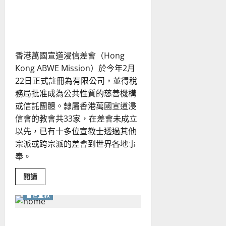
發
香港萬國宣道浸信差會｜楊偉
展
與
明
探
討
｜
郭
奕
香港萬國宣道浸信差會（Hong
宏
Kong ABWE Mission）於今年2月
22日正式註冊為有限公司，並得稅
務局批准成為公共性質的慈善機構
或信託團體。隸屬香港萬國宣道浸
信會的教會共33家，在差會未成立
以先，已有十多位宣教士透過其他
宗派或跨宗派的差會到世界各地事
奉。
Read
閱讀
more
about
普世宣教
香
港
萬
國
向至親分享信仰｜周偉幗
宣