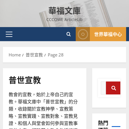
Skip
華福文庫
to
content
CCCOWE ArticleLib
世界華福中心
Primary
Menu
Home
普世宣教
Page 28
普世宣教
Search
for:
教會的宣教，始於上帝自己的宣
Sear
教。華福文庫中「普世宣教」的分
類，收錄關於宣教神學、宣教策
略、宣教實踐、宣教對象、宣教見
熱門
證、和個人與堂會如何參與宣教事