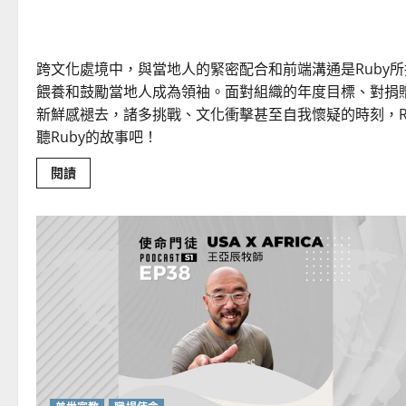
如何以社區發展進入非洲
跨文化處境中，與當地人的緊密配合和前端溝通是Ruby
餵養和鼓勵當地人成為領袖。面對組織的年度目標、對捐
新鮮感褪去，諸多挑戰、文化衝擊甚至自我懷疑的時刻，R
聽Ruby的故事吧！
Read
閱讀
more
about
如
何
以
社
區
發
展
進
入
非
洲
宣
教？