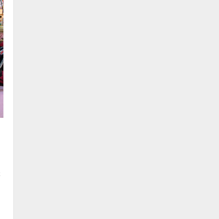
字
是
的
，