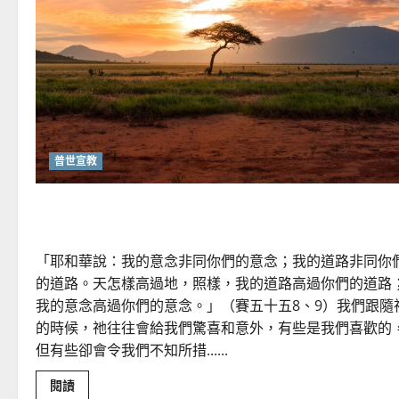
音
的
可
行
策
略
｜
黃
約
瑟
普世宣教
離職掙扎｜小小
「耶和華說：我的意念非同你們的意念；我的道路非同你
的道路。天怎樣高過地，照樣，我的道路高過你們的道路
我的意念高過你們的意念。」（賽五十五8、9）我們跟隨
的時候，祂往往會給我們驚喜和意外，有些是我們喜歡的
但有些卻會令我們不知所措......
Read
閱讀
more