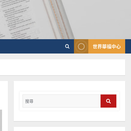
普世宣教
向穆斯林傳福音的可行策略
｜黃約瑟
2025-02-20
4
普世宣教
世界華福中心
差傳過來人的佳美見證｜歐
陽瑞萍
2025-02-20
5
普世宣教
馬來西亞華人的農曆新年｜
余自力
Search
2025-02-18
for:
6
Search
普世宣教
德國華人宣教經歷｜吳振