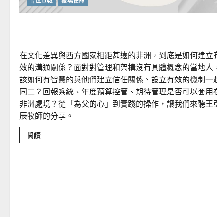
普世宣教
職場使命
拓展神國無限可能——以商業思維開創宣教新版圖
在文化差異與西方國家相距甚遠的非洲，到底是如何建立
效的溝通關係？面對對管理和架構沒有具體概念的當地人
該如何有智慧的與他們建立信任關係、設立有效的機制一
同工？回報系統、年度預算控管、期待管理是否可以套用
非洲處境？從「為父的心」到實踐的操作，讓我們來聽王
辰牧師的分享。
Read
閱讀
more
about
拓
展
神
國
無
限
可
能
——
以