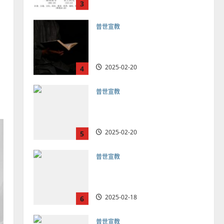
普世宣教
向穆斯林傳福音的可行策略
｜黃約瑟
2025-02-20
4
普世宣教
差傳過來人的佳美見證｜歐
陽瑞萍
2025-02-20
5
普世宣教
馬來西亞華人的農曆新年｜
余自力
2025-02-18
6
普世宣教
德國華人宣教經歷｜吳振