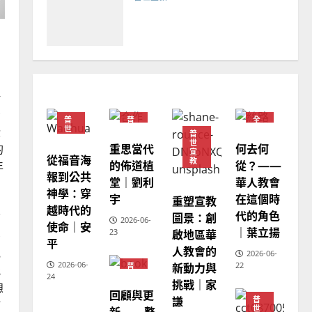
忠、溫淑芳
2025-02-20
7
教會發展
門徒培育
了
如何以國度思維建造地方堂
場
會？
看
普
普
全
2024-01-09
1
世
世
球
些
普
宣
宣
華
世
重思當代
何去何
教
教
人
的
宣
教
從福音海
普世宣教
教
的佈道植
從？——
年
會
報到公共
福音未及之民的定義、現況
堂｜劉利
華人教會
普
世
神學：穿
及反思｜葉大銘
宇
在這個時
重塑宣教
宣
的
越時代的
教
代的角色
圖景：創
2025-02-18
面
2
2026-06-
使命｜安
｜葉立揚
啟地區華
23
麼
平
人教會的
充
2026-06-
普世宣教
神學教育
2026-06-
新動力與
22
普
找
世
宣教的整全使命｜王永信
24
挑戰｜家
宣
想
回顧與更
教
2025-02-18
謙
普
打
3
新——整
世