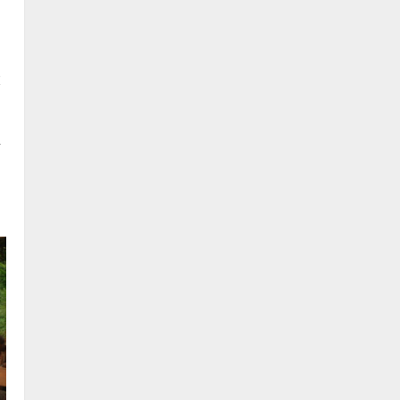
德國華人宣教經歷｜吳振
忠、溫淑芳
：
2025-02-20
7
大
才
新