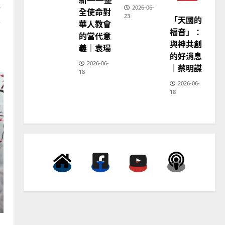
宣
一
2026-06-
全使命對
教
23
「天國的
享
普世宣教
神
華人教會
學
福音」：
向穆斯林傳福音的可行策略
的當代意
教
育
與神共創
｜黃約瑟
義｜袁瑒
的好消息
2025-02-20
4
2026-06-
｜蔡明謀
18
2026-06-
普世宣教
18
差傳過來人的佳美見證｜歐
陽瑞萍
2025-02-20
5
普世宣教
馬來西亞華人的農曆新年｜
余自力
2025-02-18
6
普世宣教