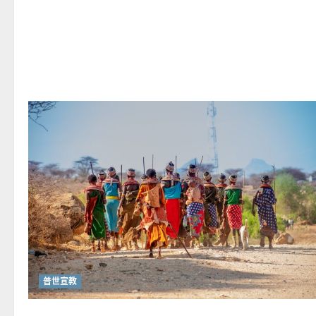
商
業
思
維
開
創
宣
教
新
版
圖
普世宣教