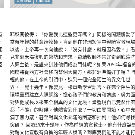
普世宣教
門徒培育
宣教是趟悔改的旅程
有
耶穌問彼得：「你愛我比這些更深嗎？」同樣的問題觸動
，
當時年輕的莊育靖牧師。直到他在非洲短宣中親睹宣教現
起
以後，上帝再一次向他說：「沒有什麼，就是因為愛。」
在
見非洲禾場復興的趨勢和需求，育靖牧師不禁好奇到底這
亞
人歸主後，是誰來訓練他們成為門徒呢？如果2050年福音
國度將從西方社會移向整個大南方，那非洲準備好了嗎？ 
輕的他，在上帝的引領中，進到一個完全陌生的異文化世
界，一晃十幾年。像嬰兒一樣重新學習語言、在完全陌生
環境重頭建立人際網絡、擔心孩子們的教育和適應、努力
對與他成長以來完全相異的文化處境。當發現自己竟然什
都「不能」的時候，他體會到什麼？一切由零開始，心中
滿了無力感，甚至對異文化充滿的困惑和批判，他如何尋
突破？ 回過頭來十幾年，作為前線的宣教士，他有什麼話
對跨文化宣教有負擔的年輕人說嗎？到底我們能不能才能