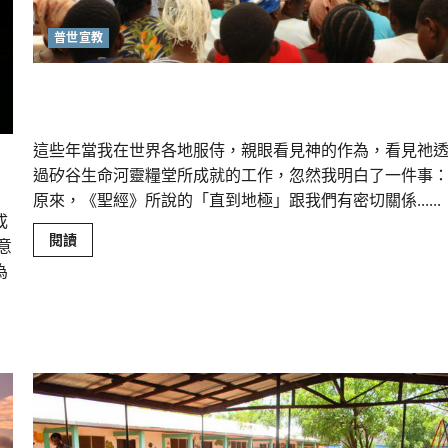
後
顧
｜
普世宣教
敏
宣教與植堂：教會擴展的動脈｜劉彤
這些年當我在世界各地服侍，親眼看見神的作為，看見祂
過矽谷生命河靈糧堂所成就的工作，忽然我明白了一件事
原來，《聖經》所說的「直到地極」跟我們有密切關係......
成
Read
閱讀
意
more
about
為
宣
教
與
植
堂：
教
會
擴
展
的
動
脈