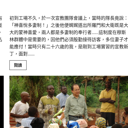
然而主慈手常攙扶，領我前進不後顧｜敏
有
初到工場不久，於一次宣教團隊會議上，當時的隊長竟說
並
「神喜悅多妻制！」之後他便娓娓道出所羅門和大衛既是
，
大的蒙神喜愛，兩人都是多妻制的奉行者……這制度在穆斯
名
林群體中是需要的，因他們必須殷勤接待訪客，多位妻子
能應付！當時只有二十六歲的我，是剛到工場實習的宣教
丁，面對......
Read
閱讀
more
about
然
而
主
慈
手
常
攙
扶，
領
我
前
進
不