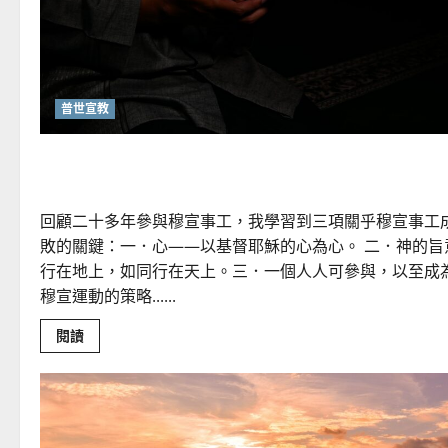
安
安
普世宣教
向穆斯林傳福音的可行策略｜黃約瑟
回顧二十多年參與穆宣事工，我學習到三項關乎穆宣事工
敗的關鍵：一．心——以基督耶穌的心為心。 二．神的旨
行在地上，如同行在天上。三．一個人人可參與，以至成
穆宣運動的策略......
Read
閱讀
more
about
向
穆
斯
林
傳
福