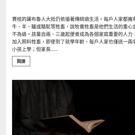
我在肯亞薩布魯區的見聞與感想｜安安
賈桂的薩布魯人大抵仍依循著傳統過生活。每戶人家都擁
牛、羊、驢或駱駝等牲畜，說牧養牲畜是他們生活的重心
不為過。孩童自兩、三歲起便會成為各個家庭重要的人力
加入照料牲畜，即使到了就學年齡，每戶人家也僅送一兩
小孩上學；但家長......
Read
閱讀
more
about
我
在
肯
亞
薩
布
魯
區
的
見
聞
與
感
想
｜