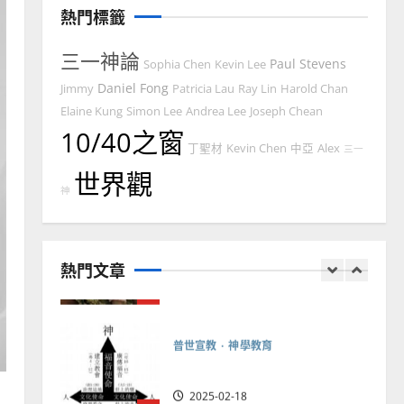
忠、溫淑芳
熱門標籤
2025-02-20
7
三一神論
Paul Stevens
Sophia Chen
Kevin Lee
教會發展
門徒培育
Daniel Fong
Jimmy
Patricia Lau
Ray Lin
Harold Chan
如何以國度思維建造地方堂
Elaine Kung
Simon Lee
Andrea Lee
Joseph Chean
會？
10/40之窗
丁聖材
Kevin Chen
中亞
Alex
2024-01-09
三一
1
世界觀
神
普世宣教
福音未及之民的定義、現況
及反思｜葉大銘
熱門文章
2025-02-18
2
普世宣教
神學教育
宣教的整全使命｜王永信
2025-02-18
3