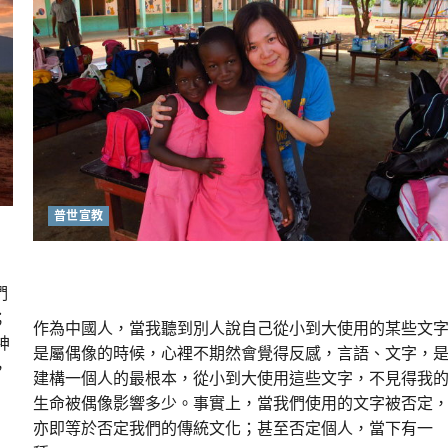
｜
劉
彤
普世宣教
以心還心｜熊周翠珊
們
；
作為中國人，當我聽到別人說自己從小到大使用的某些文
神
是屬偶像的時候，心裡不期然會覺得反感，言語、文字，
，
建構一個人的最根本，從小到大使用這些文字，不見得我
生命被偶像影響多少。事實上，當我們使用的文字被否定
亦即等於否定我們的傳統文化；甚至否定個人，當下有一