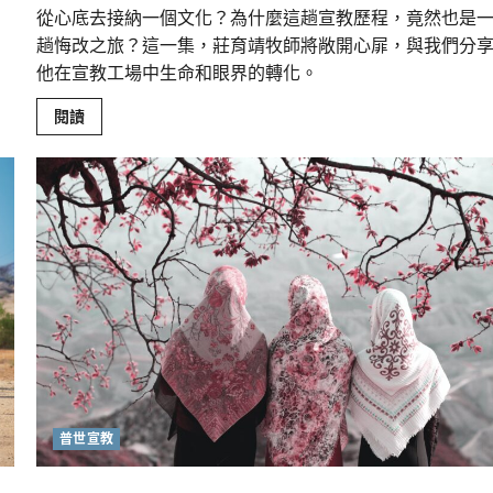
從心底去接納一個文化？為什麼這趟宣教歷程，竟然也是
趟悔改之旅？這一集，莊育靖牧師將敞開心屝，與我們分
他在宣教工場中生命和眼界的轉化。
Read
閱讀
more
about
宣
教
是
趟
悔
改
的
旅
程
普世宣教