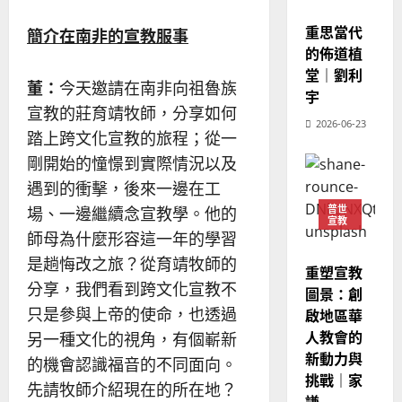
宣教
吳
重思當代
簡介在南非的宣教服事
振
2025-
的佈道植
忠
02-
堂｜劉利
、
18
董：
今天邀請在南非向祖魯族
溫
宇
宣教的莊育靖牧師，分享如何
淑
2026-06-23
芳
踏上跨文化宣教的旅程；從一
剛開始的憧憬到實際情況以及
2025-
遇到的衝擊，後來一邊在工
02-
普世
場、一邊繼續念宣教學。他的
20
宣教
師母為什麼形容這一年的學習
是趟悔改之旅？從育靖牧師的
重塑宣教
分享，我們看到跨文化宣教不
圖景：創
只是參與上帝的使命，也透過
啟地區華
人教會的
另一種文化的視角，有個嶄新
新動力與
的機會認識福音的不同面向。
挑戰｜家
先請牧師介紹現在的所在地？
謙