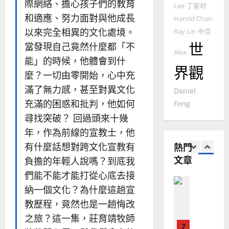
銘
際網絡、擔心孩子們的教育
Lee
丁聖材
傳
的
2025-
和適應、努力面對與他成長
過
Harold Chan
可
02-
2025-
5
來
18
行
以來完全相異的文化處境。
Ray Lin
中亞
02-
人
策
世
18
當發現自己竟然什麼都「不
普世宣教
的
Alex
略
能」的時候，他體會到什
馬
佳
｜
界觀
來
麼？一切由零開始，心中充
美
黃
西
見
約
滿了無力感，甚至對異文化
Daniel
6
亞
證
瑟
充滿的困惑和批判，他如何
Fong
華
｜
普世宣教
尋找突破？ 回過頭來十幾
人
歐
2025-
德
的
陽
年，作為前線的宣教士，他
02-
國
農
瑞
20
熱門
有什麼話想對跨文化宣教有
華
曆
萍
文章
負擔的年輕人說嗎？到底我
7
人
新
宣
們能不能才能打從心底去接
年
2025-
教會發展
教
｜
納一個文化？為什麼這趟宣
02-
門徒培育
經
余
20
教歷程，竟然也是一趟悔改
如
歷
自
何
之旅？這一集，莊育靖牧師
｜
力
以
1