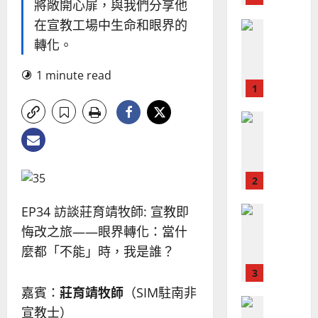
吳
將敞開心屝，與我們分享他
國
振
2025-
在宣教工場中生命和眼界的
普世宣教
度
忠
02-
轉化。
思
福
、
18
維
音
溫
1 minute read
建
未
淑
2
造
及
芳
地
之
普世宣教
方
民
2025-
神學教育
堂
的
02-
宣
會
定
20
教
？
義
的
3
、
整
現
2024-
EP34 訪談莊育靖牧師: 宣教即
普世宣教
全
況
01-
使
悔改之旅——眼界轉化：當什
向
09
及
命
穆
反
麼都「不能」時，我是誰？
｜
斯
思
4
王
林
｜
嘉賓：
莊育靖牧師
（SIM駐南非
永
傳
葉
普世宣教
信
福
宣教士）
大