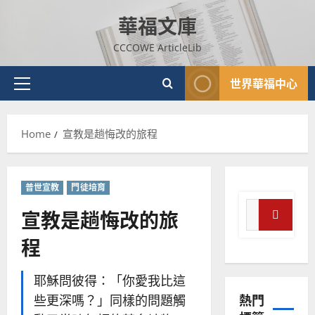
傳
的
2025-
Skip
過
可
華福文庫
02-
to
5
來
18
行
content
人
CCCOWE ArticleLib
策
普世宣教
的
略
馬
佳
｜
世界華福中心
Primary
來
美
黃
西
Menu
見
約
6
亞
證
瑟
Home
宣教是趟悔改的旅程
華
｜
普世宣教
人
歐
2025-
德
的
陽
02-
國
農
瑞
20
普世宣教
門徒培育
華
曆
萍
Search
宣教是趟悔改的旅
7
人
新
for:
宣
年
2025-
Search
程
教會發展
教
｜
02-
門徒培育
經
余
20
如
歷
自
耶穌問彼得：「你愛我比這
何
｜
力
熱門
些更深嗎？」同樣的問題觸
以
1
吳