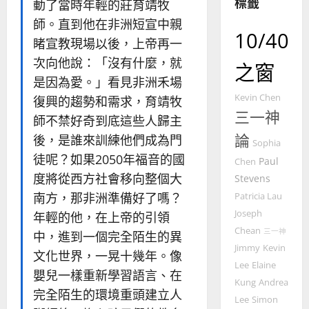
標籤
動了當時年輕的莊育靖牧
國
振
2025-
普世宣教
度
忠
師。直到他在非洲短宣中親
02-
10/40
思
福
、
18
睹宣教現場以後，上帝再一
維
音
溫
次向他說：「沒有什麼，就
建
未
之窗
淑
2
造
及
是因為愛。」看見非洲禾場
芳
地
之
Kevin Chen
復興的趨勢和需求，育靖牧
普世宣教
方
民
三一神
2025-
師不禁好奇到底這些人歸主
神學教育
堂
的
02-
論
宣
後，是誰來訓練他們成為門
會
定
Sophia
20
教
？
義
徒呢？如果2050年福音的國
Paul
Chen
的
3
、
度將從西方社會移向整個大
Stevens
整
現
2024-
南方，那非洲準備好了嗎？
Patricia Lau
普世宣教
全
況
01-
使
向
Joseph
年輕的他，在上帝的引領
09
及
命
穆
Chean
反
三一神
中，進到一個完全陌生的異
｜
斯
思
Jimmy
Kevin
文化世界，一晃十幾年。像
4
王
林
｜
Lee
Elaine
嬰兒一樣重新學習語言、在
永
傳
葉
Kung
Andrea
普世宣教
信
福
大
完全陌生的環境重頭建立人
Lee
Simon
差
音