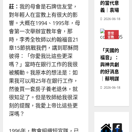
的當代意
莊：
我的母會是石牌信友堂，
義｜袁瑒
對年輕人在宣教上有很大的影
2026-06-18
響。大概在1994、1995年，母
會第一次舉辦宣教年會，那
普世
宣教
時，李秀全牧師以約翰福音21
神學
章15節挑戰我們，講到耶穌問
教育
「天國的
彼得：「你愛我比這些更深
福音」：
與神共創
嗎？」當時在銀行工作的我很
的好消息
被觸動。我原本的想法是：如
｜蔡明謀
果我可以用25年在銀行工作，
2026-06-18
然後買一套房子養老退休，就
很知足了。但是牧師給我很深
刻的提醒，我愛上帝比這些更
深嗎？
1996年，教會組織短宣隊，已