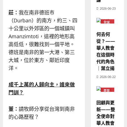
2026-06-23
莊：
我在南非德班市
（Durban）的南方，約三、四
全球
華人
十公里以外郊區的一個城鎮叫
教會
何去何
Amanzimtoti，這裡的地形高
普世
宣教
從？——
高低低，很難找到一個平地。
華人教會
德班是南非的第一大港、第三
在這個時
大城，位於東方、鄰近印度
代的角色
｜葉立揚
洋。
2026-06-22
成千上萬的人歸向主，誰來做
普世
門訓？
宣教
回顧與更
董：
請牧師分享從台灣到南非
新——整
全使命對
的心路歷程？
華人教會