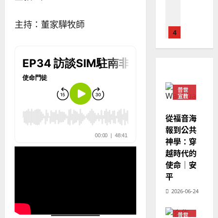
差
音
銘
傳
的
2025-
主持：董家驊牧師
過
可
02-
2025-
5
來
18
行
02-
人
策
18
普世宣教
的
略
馬
佳
｜
來
美
黃
西
見
約
普世
宣教
6
亞
證
瑟
華
｜
從福音海
普世宣教
人
歐
2025-
報到公共
德
的
陽
02-
神學：穿
國
農
瑞
20
華
越時代的
曆
萍
7
人
新
使命｜安
宣
年
平
2025-
教
｜
02-
2026-06-24
經
余
20
歷
自
｜
普世
力