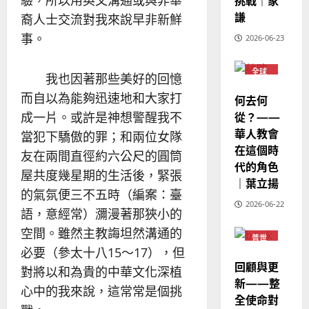
驗，所以用英文溝通或與非華
挑戰｜家
華
｜
普世宣教
人
謙
歐
裔人士交流對我來說早非新鮮
2025-
德
的
陽
02-
事。
2026-06-23
國
農
瑞
20
華
曆
萍
7
全球
人
新
我也因著那些美好的回憶
華人
宣
年
教會
2025-
而自以為能夠迅速地和大家打
何去何
教
普世
｜
02-
宣教
從？——
成一片。或許是神想警醒我不
經
余
20
華人教會
歷
當犯下驕傲的罪；和兩位女隊
自
在這個時
｜
力
友在兩間直徑約六公尺的圓筒
代的角色
吳
屋共度幾星期的生活後，緊張
振
｜葉立揚
2025-
的氣氛便三不五時（編案：臺
忠
02-
2026-06-22
、
語，意經常）瀰漫著那狹小的
18
溫
空間。雖然主教誨坦然溝通的
普世
淑
宣教
必要（參太十八15～17），但
芳
回顧與更
對將以和為貴的中華文化深植
新——整
心中的我來說，這常常是個挑
2025-
全使命對
02-