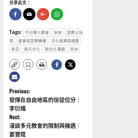
分享此文：
Tags:
今日華人教會
安安
宣教士培
育
差會與宣教機構
文化差異與適應
肯亞
西方文化
跨文化溝通
非洲
P
Previous:
發揮在自由地區的信徒位分｜
o
李衍煬
s
Next:
漫談多元教會的限制與機遇｜
t
姜寶陞