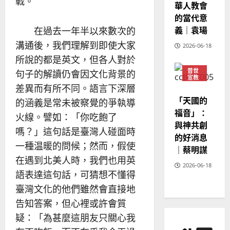
戰。
華人教會
20
的當代意
義｜袁瑒
在過去一年半以來數次的
溝通後，我們理解到即使大家
2026-06-18
所說的都是英文，但各人對於
普世
句子的解讀仍會因文化背景的
宣教
差異而有所不同。語言下深層
神學
教育
「天國的
的涵義是常未被察覺的爭執導
福音」：
火線。譬如：「你吃飽了
與神共創
嗎？」這句話是臺灣人碰面時
的好消息
一種温暖的問候；然而，假使
｜蔡明謀
在遇到北美人時，我們也用英
2026-06-18
語表達這句話，可猜想不懂得
臺灣文化的他們雖然會直接地
告知答案，但心裡或許會質
疑：「為甚麼這朋友只關心我