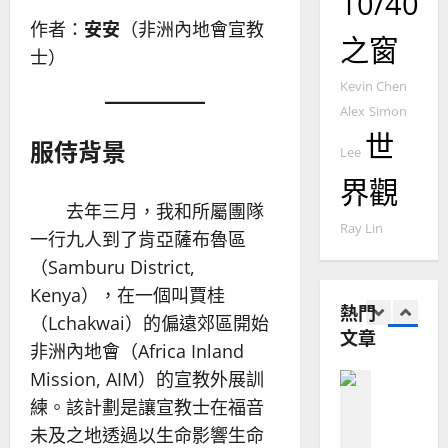
10/40
2025-
德
的
陽
02-
作者：
安安
（非洲內地會宣教
國
農
瑞
之窗
20
士）
華
曆
萍
7
人
新
Kevin Chen
宣
年
2025-
Alex
Simon
教會發展
教
｜
02-
世
門徒培育
服侍背景
經
余
20
Lee
如
歷
自
界觀
何
｜
力
以
1
去年三月，我和所屬團隊
吳
國
Ray Lin
振
一行九人到了肯亞薩布魯區
2025-
普世宣教
度
忠
02-
（Samburu District,
思
福
、
18
Kenya），在一個叫賈桂
維
音
溫
熱門
建
未
（Lchakwai）的偏遠郊區開始
淑
文章
2
造
及
芳
非洲內地會（Africa Inland
地
之
Mission, AIM）的宣教外展訓
普世宣教
方
民
2025-
神學教育
堂
練。該計劃是讓宣教士在福音
的
02-
宣
會
定
20
未及之地透過以生命影響生命
教