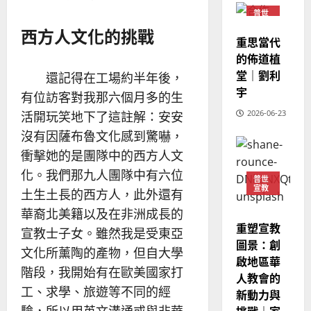
教
？
義
普世
的
3
宣教
、
西方人文化的挑戰
整
重思當代
現
2024-
普世宣教
全
況
的佈道植
01-
使
向
09
及
堂｜劉利
還記得在工場約半年後，
命
穆
反
宇
有位訪客對我那六個月多的生
｜
斯
思
4
王
2026-06-23
林
活開玩笑地下了這註解：安安
｜
永
傳
葉
沒有因薩布魯文化感到驚嚇，
普世宣教
信
福
大
衝擊她的是團隊中的西方人文
差
音
銘
化。我們那九人團隊中有六位
傳
的
2025-
普世
宣教
過
可
02-
土生土長的西方人，此外還有
2025-
5
來
18
行
02-
華裔北美籍以及在非洲成長的
人
策
18
重塑宣教
宣教士子女。雖然我是受東亞
普世宣教
的
略
圖景：創
馬
佳
文化所薰陶的產物，但自大學
｜
啟地區華
來
美
黃
階段，我開始有在歐美國家打
人教會的
西
見
約
工、求學、旅遊等不同的經
新動力與
6
亞
證
瑟