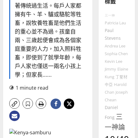
標籤
的
3
著傳統過生活。每戶人家都
整
擁有牛、羊、驢或駱駝等牲
普世宣教
全
三一神
使
向
畜，說牧養牲畜是他們生活
Patricia Lau
命
穆
Paul
的重心並不為過。孩童自
｜
斯
Stevens
兩、三歲起便會成為各個家
4
王
林
Andrea Lee
庭重要的人力，加入照料牲
永
傳
Sophia Chen
普世宣教
信
福
畜，即使到了就學年齡，每
Kevin Lee
差
音
戶人家也僅送一兩名小孩上
傳
的
Jimmy
Elaine
2025-
學；但家長......
過
可
02-
Kung
丁聖材
5
來
18
行
中亞
Harold
1 minute read
人
策
Chan
Joseph
普世宣教
的
略
Chean
馬
佳
｜
Daniel
來
美
黃
三
西
見
約
Fong
6
亞
證
瑟
一神論
華
｜
普世宣教
人
歐