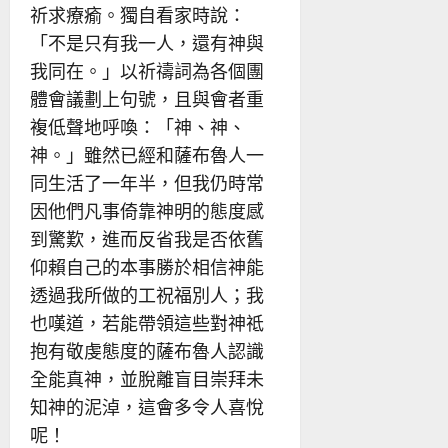
祈求療瘉。獨自看家時說：
「不是只有我一人，還有神與
我同在。」以祈禱詞為各個團
體會議劃上句號，且與會者重
複低聲地呼喚：「神、神、
神。」雖然已經和薩布魯人一
同生活了一年半，但我仍時常
因他們凡事倚靠神明的態度感
到驚歎，進而反省我是否依舊
仰賴自己的本事勝於相信神能
透過我所做的工祝福別人；我
也嘆道，若能帶領這些對神祗
抱有敬虔態度的薩布魯人認識
全能真神，並脫離盲目崇拜未
知神的泥淖，這會多令人喜悅
呢！