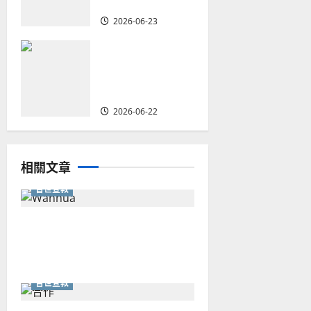
戰｜家謙
2026-06-23
何去何從？——
華人教會在這個
時代的角色｜葉
立揚
2026-06-22
相關文章
普世宣教
從福音海報到公共神學：穿越
時代的使命｜安平
普世宣教