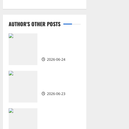
n
a
AUTHOR'S OTHER POSTS
v
i
從福音海報到公
共神學：穿越時
g
代的使命｜安平
2026-06-24
a
t
重思當代的佈道
植堂｜劉利宇
i
2026-06-23
o
重塑宣教圖景：
n
創啟地區華人教
會的新動力與挑