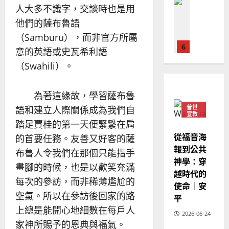
普世宣教
人
歐
人大多不識字，交談時也是用
2025-
德
的
陽
02-
他們的薩布魯語
國
農
瑞
20
（Samburu），而非官方所屬
華
曆
萍
7
人
新
意的英語或史瓦希利語
宣
年
2025-
（Swahili）。
教會發展
教
｜
02-
門徒培育
經
余
20
如
歷
自
為著這緣故，學習薩布魯
何
｜
力
普世
語和建立人際關係成為我們自
以
1
宣教
吳
踏足賈桂的第一天便緊繫在肩
國
振
2025-
普世宣教
度
從福音海
的首要任務。友善又好客的薩
忠
02-
思
福
報到公共
、
18
布魯人令我們在那個只能指手
維
音
神學：穿
溫
畫腳的時候，也是以歡笑充滿
建
未
淑
越時代的
2
造
每次的參訪，而非稀薄尷尬的
及
芳
使命｜安
地
之
空氣。所以在參訪後回家的路
平
普世宣教
方
民
2025-
上總是能開心地細數在每戶人
神學教育
堂
的
2026-06-24
02-
宣
家神所賜予的恩典與福氣。
會
定
20