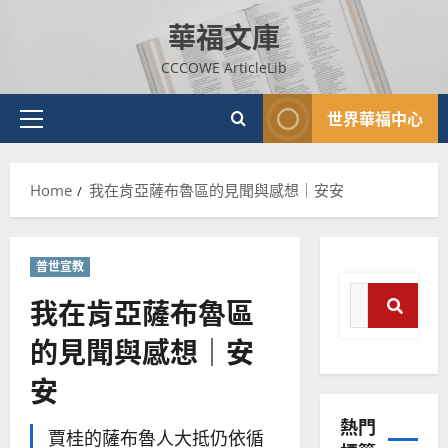
Skip
華福文庫
to
content
CCCOWE ArticleLib
世界華福中心
Primary
Menu
Home
我在肯亞薩布魯區的見聞與感想｜安安
普世宣教
Search
我在肯亞薩布魯區
for:
的見聞與感想｜安
Search
普世宣教
安
神學教育
宣
熱門
教
賈桂的薩布魯人大抵仍依循