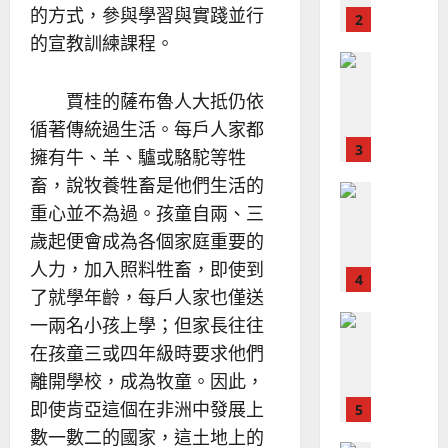
？
義
的方式，參與學習與實踐並行
的
3
、
整
的宣教訓練課程。
現
2024-
普世宣教
全
況
01-
使
向
09
及
賈桂的薩布魯人大抵仍依
命
穆
反
循著傳統過生活。每戶人家都
｜
斯
思
4
王
林
擁有牛、羊、驢或駱駝等牲
｜
永
傳
葉
畜，說牧養牲畜是他們生活的
普世宣教
信
福
大
重心並不為過。孩童自兩、三
差
音
銘
傳
歲起便會成為各個家庭重要的
的
2025-
過
可
02-
人力，加入照料牲畜，即使到
2025-
5
來
18
行
02-
了就學年齡，每戶人家也僅送
人
策
18
普世宣教
一兩名小孩上學；但家長往往
的
略
馬
佳
｜
在孩童三或四年級時要求他們
來
美
黃
離開學校，成為牧童。因此，
西
見
約
即使肯亞這個在非洲中發展上
6
亞
證
瑟
華
數一數二的國家，這土地上的
｜