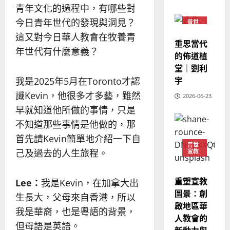
02-
宣
青年文化的過程中，有哪些對
會
定
20
教
？
義
今日青年世代的發現與洞見？
普世
的
3
宣教
、
這又對今日華人教會在牧養青
整
重思當代
現
2024-
年世代有什麼意義？
普世宣教
全
況
的佈道植
01-
使
向
09
及
堂｜劉利
命
穆
反
宇
我是2025年5月在Toronto才認
｜
斯
思
識Kevin，他很多才多藝，雖然
4
王
2026-06-23
林
｜
永
傳
早就知道他所做的事情，只是
葉
普世宣教
信
福
大
不知道那些事情是他做的，那
差
音
銘
首先請Kevin簡單地介紹一下自
傳
的
2025-
普世
己及過去的人生旅程。
宣教
過
可
02-
2025-
5
來
18
行
02-
人
策
18
重塑宣教
Lee
：
我是Kevin，在加拿大出
普世宣教
的
略
圖景：創
生長大，父母來自香港，所以
馬
佳
｜
啟地區華
來
美
黃
我是華裔，也是粵語的背景，
人教會的
西
見
約
但母語是英語。
6