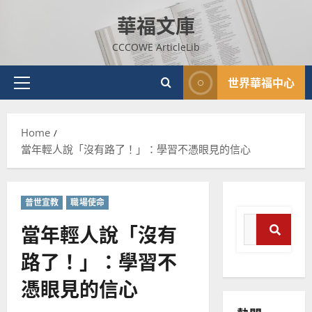
Skip
華福文庫
to
content
CCCOWE ArticleLib
世界華福中心
Primary
Menu
Home
當年輕人說「沒有路了！」：學習不憑眼見的信心
普世宣教
職場使命
Search
當年輕人說「沒有
for:
路了！」：學習不
Search
普世宣教
憑眼見的信心
神學教育
宣