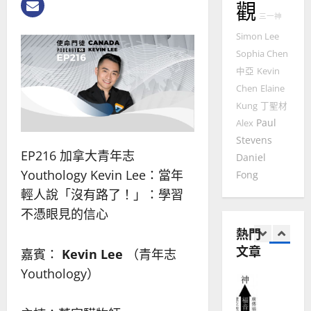
觀
普世宣教
人
歐
三一神
2025-
德
的
陽
02-
Simon Lee
國
農
瑞
20
Sophia Chen
華
曆
萍
7
人
中亞
Kevin
新
宣
年
Chen
Elaine
2025-
教會發展
教
｜
Kung
丁聖材
02-
門徒培育
經
余
20
Paul
Alex
如
歷
自
Stevens
何
｜
力
EP216 加拿大青年志
Daniel
以
1
吳
Youthology Kevin Lee：當年
Fong
國
振
2025-
普世宣教
度
輕人說「沒有路了！」：學習
忠
02-
思
福
、
18
不憑眼見的信心
維
音
溫
熱門
建
未
淑
文章
2
造
及
嘉賓：
Kevin Lee
（青年志
芳
地
之
Youthology）
普世宣教
方
民
2025-
神學教育
堂
的
02-