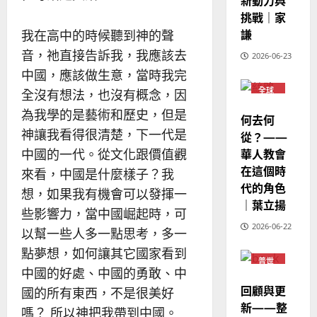
新動力與
亞
證
瑟
挑戰｜家
華
｜
普世宣教
人
謙
歐
我在高中的時候聽到神的聲
2025-
德
的
陽
02-
音，祂直接告訴我，我應該去
2026-06-23
國
農
瑞
20
中國，應該做生意，當時我完
華
曆
萍
7
全球
人
全沒有想法，也沒有概念，因
新
華人
宣
年
教會
為我學的是藝術和歷史，但是
2025-
何去何
教
普世
｜
02-
神讓我看得很清楚，下一代是
宣教
從？——
經
余
20
華人教會
中國的一代。從文化跟價值觀
歷
自
在這個時
｜
力
來看，中國是什麼樣子？我
代的角色
吳
想，如果我有機會可以發揮一
振
｜葉立揚
2025-
些影響力，當中國崛起時，可
忠
02-
2026-06-22
以幫一些人多一點思考，多一
、
18
溫
點夢想，如何讓其它國家看到
普世
淑
中國的好處、中國的勇敢、中
宣教
芳
回顧與更
國的所有東西，不是很美好
新——整
嗎？ 所以神把我帶到中國。
2025-