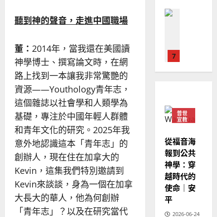
華
｜
普世宣教
人
歐
聽到神的聲音，走進中國職場
2025-
德
的
陽
02-
國
農
瑞
20
華
曆
董：
2014年，當我還在美國讀
萍
7
人
新
神學博士、撰寫論文時，在網
宣
年
2025-
路上找到一本讓我非常驚艷的
教會發展
教
｜
02-
門徒培育
資源——Youthology青年志，
經
余
20
如
歷
自
這個雜誌以社會學和人類學為
何
｜
力
普世
基礎，專注於中國年輕人群體
以
1
宣教
吳
和青年文化的研究。2025年我
國
振
2025-
普世宣教
度
從福音海
忠
意外地認識這本「青年志」的
02-
思
福
報到公共
、
18
創辦人，現在住在加拿大的
維
音
神學：穿
溫
Kevin，這集我們特別邀請到
建
未
淑
越時代的
2
造
及
Kevin來談談，身為一個在加拿
芳
使命｜安
地
之
大長大的華人，他為何創辦
平
普世宣教
方
民
2025-
「青年志」？以及在研究當代
神學教育
堂
的
2026-06-24