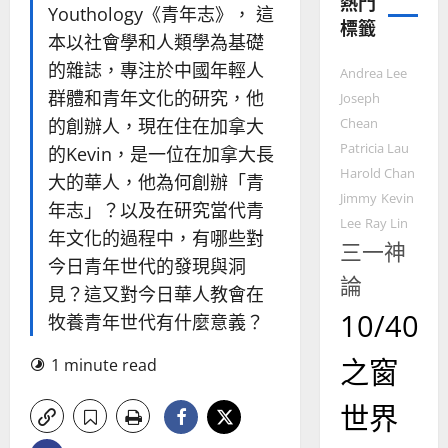
熱門
教
Youthology《青年志》， 這
標籤
的
3
本以社會學和人類學為基礎
整
的雜誌，專注於中國年輕人
普世宣教
全
Andrea Lee
使
向
群體和青年文化的研究，他
Joseph
命
穆
的創辦人，現在住在加拿大
Chean
｜
斯
Patricia Lau
的Kevin，是一位在加拿大長
4
王
林
Harold Chan
大的華人，他為何創辦「青
永
傳
Jimmy
Kevin
普世宣教
信
福
年志」？以及在研究當代青
Lee
Ray Lin
差
音
年文化的過程中，有哪些對
三一神
傳
的
2025-
今日青年世代的發現與洞
過
可
02-
論
5
來
見？這又對今日華人教會在
18
行
人
策
10/40
牧養青年世代有什麼意義？
普世宣教
的
略
馬
佳
｜
之窗
1 minute read
來
美
黃
西
見
約
世界
6
亞
證
瑟
華
｜