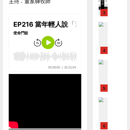
宣
會
主持：董家驊牧師
定
20
教
？
義
的
3
、
整
現
2024-
普世宣教
全
況
01-
使
向
09
及
命
穆
反
｜
斯
思
4
王
林
｜
永
傳
葉
普世宣教
信
福
大
差
音
銘
傳
的
2025-
過
可
02-
2025-
5
來
18
行
02-
人
策
18
普世宣教
的
略
馬
佳
｜
來
美
黃
西
見
約
6
亞
證
瑟