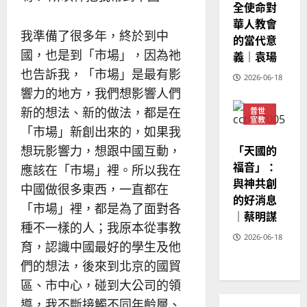
全使命對
02-
華人教會
20
我準備了很多年，終於到中
的當代意
國，也是到「市場」，因為祂
義｜袁瑒
也告訴我，「市場」是最有影
2026-06-18
響力的地方，我們想影響人們
新的想法、新的做法，都是在
普世
宣教
「市場」新創出來的，如果我
神學
教育
「天國的
想玩影響力，想跟中國互動，
福音」：
應該在「市場」裡。所以我在
與神共創
中國做很多東西，一直都在
的好消息
「市場」裡，都是為了面對各
｜蔡明謀
種不一樣的人；我原本從事教
2026-06-18
育，認識中國最好的學生及他
們的想法，後來到北京的國貿
區、市中心，碰到大公司的領
導，我不斷接觸不同年齡層、