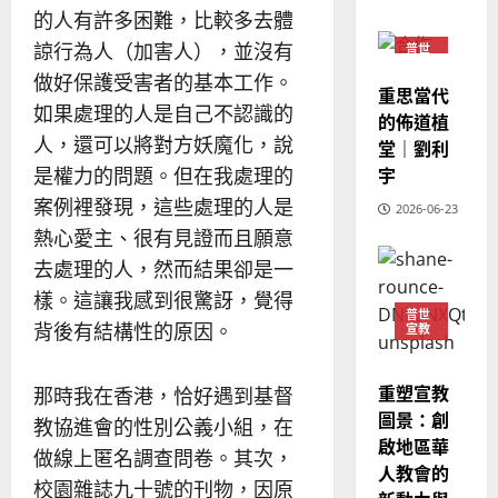
陽
02-
國
的人有許多困難，比較多去體
農
瑞
20
華
曆
萍
諒行為人（加害人），並沒有
普世
7
宣教
人
新
做好保護受害者的基本工作。
宣
重思當代
年
2025-
如果處理的人是自己不認識的
教
｜
的佈道植
02-
經
余
人，還可以將對方妖魔化，說
堂｜劉利
20
歷
自
宇
是權力的問題。但在我處理的
｜
力
案例裡發現，這些處理的人是
2026-06-23
吳
熱心愛主、很有見證而且願意
振
2025-
忠
去處理的人，然而結果卻是一
02-
、
18
樣。這讓我感到很驚訝，覺得
溫
普世
背後有結構性的原因。
宣教
淑
芳
重塑宣教
那時我在香港，恰好遇到基督
2025-
圖景：創
教協進會的性別公義小組，在
02-
啟地區華
做線上匿名調查問卷。其次，
20
人教會的
校園雜誌九十號的刊物，因原