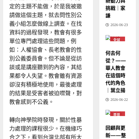
新動力與
定的主題不能做，於是我被邀
挑戰｜家
請做這個主題，就去問性別公
謙
義小組怎麼做線上調查。在找
2026-06-23
資料的過程發現，教會有很多
單位專門處理這些問題，例
全球
華人
教會
如：人權協會、長老教會的性
何去何
普世
別公義委員會。但不論是從訪
宣教
從？——
談或是講座聽到的內容，其結
華人教會
在這個時
果都令人失望。教會雖有資源
代的角色
卻沒有積極地使用，最後處理
｜葉立揚
的結果是受害者被迫噤聲，對
2026-06-22
教會感到不公義。
普世
轉向神學院時發現，關於性暴
宣教
回顧與更
力處理的課程很少。在機緣巧
新——整
合之下，看到台灣北部有所大