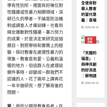
全使命對
學有性別所，裡面有好幾位對
華人教會
性騷擾或性暴力相關領域，深
的當代意
耕已久的學者，不論是防治機
義｜袁瑒
制或調查人才庫訓練。也看到
2026-06-18
婦女運動對性騷擾、暴力努力
的成果，於是決定來研究這個
普世
宣教
題目。對照學術和實務上的經
神學
教育
驗，探討教會在處理性暴力的
「天國的
福音」：
現象。教會是有愛、公義和溫
與神共創
暖的地方，但這群人在處理這
的好消息
類件事時，卻變成一群我們不
｜蔡明謀
認識的人。花了兩年上課再花
2026-06-18
一年半做研究，想了解背後的
問題。
董：
我的父親是教會長老，在