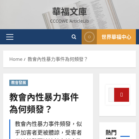
全
Skip
使
向
華福文庫
to
命
穆
content
｜
CCCOWE ArticleLib
斯
4
王
林
永
傳
世界華福中心
Primary
普世宣教
信
福
Menu
差
音
傳
的
2025-
Home
教會內性暴力事件為何頻發？
過
可
02-
5
來
18
行
人
策
普世宣教
的
略
教會發展
馬
佳
｜
Search
教會內性暴力事件
來
美
黃
for:
西
見
約
Search
為何頻發？
6
亞
證
瑟
華
｜
普世宣教
人
歐
教會內性暴力事件頻發，似
2025-
德
的
陽
熱門
02-
乎加害者更被體諒，受害者
國
農
瑞
20