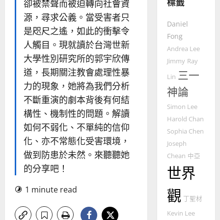
標籤
卻被禁聲而被迫轉向社會資
華
曆
萍
7
人
源，尋求公義。當受害者只
新
Daniel
宣
年
是咫尺之遙，如此的衝擊令
2025-
教會發展
Fong
教
｜
02-
人觸目。現就讀於台灣世新
門徒培育
經
余
Andrea Lee
20
如
大學性別研究所的郭宇欣傳
歷
自
Jimmy
Ray
何
｜
力
道，長期關注教會處理性暴
三一
Lin
以
1
吳
力的現象，她將為我們分析
國
神論
振
2025-
不斷重演的劇本背後有何結
普世宣教
度
忠
02-
Simon Lee
思
福
構性、機制性的問題。解讀
、
18
Harold Chan
維
音
溫
如何不弱化、不單純的信仰
Sophia Chen
建
未
淑
化、亦不常態化受害環境，
2
造
及
Joseph
芳
做到防患於未然。來聽聽她
地
之
Chean
中亞
普世宣教
方
民
的分享吧！
世界
2025-
神學教育
堂
的
02-
宣
會
定
1 minute read
20
觀
教
？
義
丁聖材
的
3
、
Kevin Lee
整