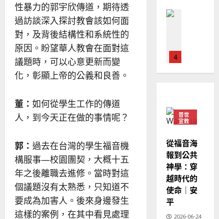
整
現
性暴力的郭宇欣傳道，期待透
2024-
普世宣教
全
況
01-
過訪談深入探討教會該如何面
使
向
09
及
對，及背後結構性和系統性的
命
穆
反
｜
斯
原因。盼望華人教會在面對這
思
4
王
林
｜
議題時，可以心意更新而變
永
傳
葉
化，彰顯上帝的公義和良善。
普世宣教
信
福
大
差
音
銘
傳
的
2025-
董：
如何從學生工作的傳道
過
可
02-
普世
2025-
人，到今天正在做的事情呢？
5
來
宣教
18
行
02-
人
策
18
普世宣教
從福音海
的
略
郭：
過去在台灣的學生福音機
馬
報到公共
佳
｜
構服事—校園團契，大概十五
來
美
神學：穿
黃
年之後離職去進修。當時對這
西
見
約
越時代的
6
亞
證
個議題沒有太熟悉，只知道不
瑟
使命｜安
華
｜
要成為加害人。後來身邊發生
平
普世宣教
人
歐
2025-
這樣的案例，在其中看見處理
德
的
2026-06-24