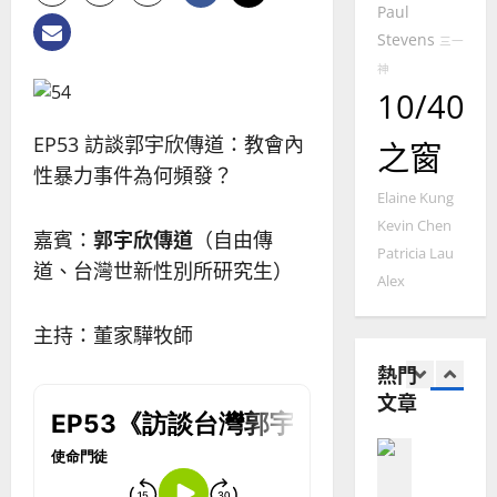
現
2024-
Paul
普世宣教
全
況
01-
Stevens
使
向
三一
09
及
命
穆
反
神
｜
斯
10/40
思
4
王
林
｜
永
傳
EP53 訪談郭宇欣傳道：教會內
葉
之窗
普世宣教
信
福
大
性暴力事件為何頻發？
差
音
銘
Elaine Kung
傳
的
2025-
Kevin Chen
過
嘉賓：
郭宇欣傳道
（自由傳
可
02-
2025-
Patricia Lau
5
來
18
行
道、台灣世新性別所研究生）
02-
Alex
人
策
18
普世宣教
的
略
馬
主持：董家驊牧師
佳
｜
來
美
黃
熱門
西
見
約
文章
6
亞
證
瑟
華
｜
普世宣教
人
歐
2025-
德
的
陽
02-