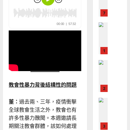
國
農
瑞
20
華
曆
萍
7
人
新
宣
年
2025-
教會發展
教
｜
02-
門徒培育
經
余
20
如
歷
自
何
｜
力
以
1
吳
國
振
2025-
普世宣教
度
忠
02-
思
福
、
18
維
音
溫
建
未
淑
教會性暴力背後結構性的問題
2
造
及
芳
地
之
普世宣教
董：
過去兩、三年，疫情衝擊
方
民
2025-
神學教育
堂
的
全球教會生活之外，教會也有
02-
宣
會
定
20
許多性暴力醜聞。本週邀請長
教
？
義
期關注教會群體，該如何處理
的
3
、