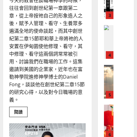
今天的教會在談職場神學的時候，
？
義
的
3
、
往往會回到創世紀第一章跟第二
整
現
2024-
章，從上帝按祂自己的形象造人之
普世宣教
全
況
01-
後，賦予人管理、看守、生養眾多
使
向
09
及
遍滿全地的使命談起，而其中創世
命
穆
反
紀第二章15節耶和華上帝將祂的人
｜
斯
思
安置在伊甸園使他修理、看守，其
4
王
林
｜
永
傳
中修理、看守這兩個詞常常被引
葉
普世宣教
信
福
大
用、討論我們在職場的工作。這集
差
音
銘
邀請到美國的企業家，近年也在富
傳
的
2025-
勒神學院進修神學博士的Daniel
過
可
02-
2025-
Fong，談談他在創世紀第二章15節
5
來
18
行
02-
的研究心得，以及對今日職場的意
人
策
18
普世宣教
義。
的
略
馬
佳
｜
Read
閱讀
來
美
黃
more
西
見
about
約
不
6
亞
證
瑟
玩
華
世
｜