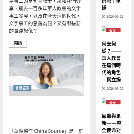
挑戰｜家
華
｜
字事工的基甸宣教士，來和我們分
普世宣教
人
謙
歐
享，過去一百多年華人教會的文字
2025-
德
的
陽
02-
事工發展，以及在今天這個世代，
2026-06-23
國
農
瑞
20
文字事工的意義為何？又有哪些新
華
曆
萍
的實踐想像？
7
全球
人
新
華人
宣
年
教會
2025-
Read
閱讀
何去何
教
普世
｜
more
02-
宣教
從？——
about
經
余
20
歷
華人教會
歷
自
史
的
在這個時
｜
力
突
代的角色
吳
圍，
原
振
｜葉立揚
創
2025-
的
忠
02-
祝
普世宣教
2026-06-22
、
18
福：
華
溫
人
穿越敘事張力的迷霧：華源
普世
淑
文
宣教
字
芳
協作的聆聽與搭橋藝術
事
回顧與更
工
的
新——整
2025-
策
全使命對
略
「華源協作 China Source」是一群
02-