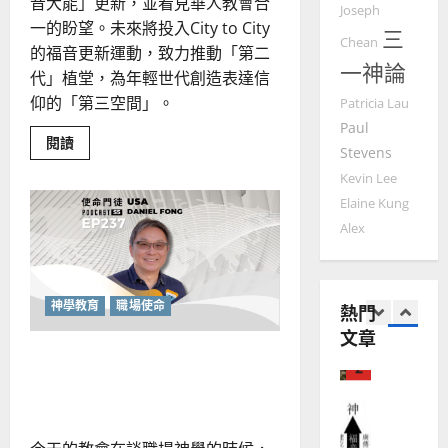
2025-
音大能」更新，並看見華人教會合
Joseph
德
的
陽
02-
一的盼望。未來將投入City to City
三
國
農
瑞
20
Chean
的福音更新運動，致力推動「第二
華
曆
萍
一神論
代」植堂，為年輕世代創造表達信
7
人
新
宣
仰的「第三空間」。
年
Patricia Lau
2025-
教會發展
教
｜
Paul
02-
門徒培育
Read
閱讀
經
余
20
Stevens
more
如
歷
自
about
Kevin Lee
何
城
｜
力
市
Elaine Kung
以
1
吳
福
音
國
Alex
振
2025-
的
普世宣教
度
薪
忠
02-
火：
思
福
、
18
北
維
音
美
溫
神學教育
職場使命
熱門
華
建
未
淑
人
文章
2
造
教
及
芳
會
不玩世界的遊戲：成為職場
地
之
的
普世宣教
更
方
的祭司與守望者
民
2025-
新
神學教育
堂
的
02-
宣
會
定
20
教