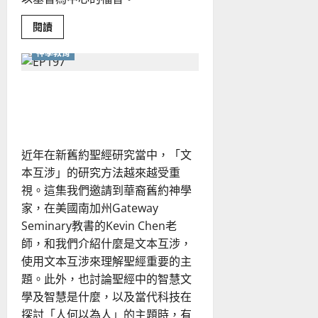
Read
閱讀
more
about
神學教育
讓
家
庭
事
貫通整本聖經的詮釋力：從
工
不
文本互涉到默想操練
只
是
「救
火」：
近年在新舊約聖經研究當中，「文
預
防
本互涉」的研究方法越來越受重
勝
於
視。這集我們邀請到華裔舊約神學
治
療
家，在美國南加州Gateway
的
Seminary教書的Kevin Chen老
門
訓
師，和我們介紹什麼是文本互涉，
觀
點
使用文本互涉來理解聖經重要的主
題。此外，也討論聖經中的智慧文
學及智慧是什麼，以及當代科技在
探討「人何以為人」的主題時，有