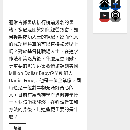
的
對」的焦慮中得釋放
聆
聽
與
搭
橋
通常占據書店排行榜前幾名的書
藝
籍，多數是關於如何經營致富、如
術
何複製成功人士的經驗，然而他人
的成功經驗真的可以直接複製貼上
嗎？對於基督徒職場人士，在追求
作法和策略背後，什麼是更關鍵、
更重要的呢？這集我們邀請到美國
Million Dollar Baby企業創辦人
Daniel Fong，他是一位企業家，同
時也是一位對事物充滿好奇心的
人，目前在富勒神學院進修神學博
士。要請他來談談，在強調做事和
方法的背後，比這些更重要的是什
麼？
Read
閱讀