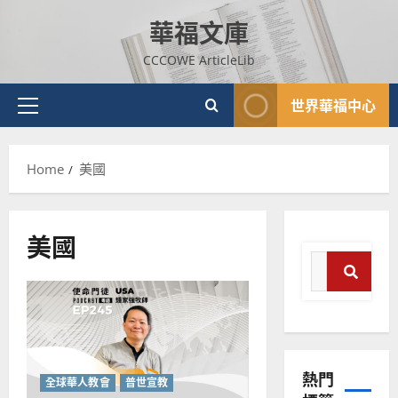
Skip
華福文庫
to
content
CCCOWE ArticleLib
世界華福中心
Primary
Menu
Home
美國
美國
Search
for:
Search
普世宣教
神學教育
宣
熱門
教
全球華人教會
普世宣教