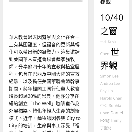
標籤
的
3
整
城市福音的薪火：北美華人
普世宣教
全
10/40
教會的更新
使
向
命
穆
之窗
｜
斯
三
華人教會過去因背景與文化在合一
4
王
林
Kevin
一神
上有其困難度，但福音的更新與轉
永
傳
世
化可以帶出新的凝聚力。這集邀請
普世宣教
信
福
Chen
到美國華人宣道會聯會鍾家強牧
差
音
界觀
傳
的
師，分享他四十年的宣教與植堂歷
2025-
過
可
02-
程，包含在巴西及中國大陸的宣教
Simon Lee
5
來
18
行
經驗，以及擔任美國華聯會總幹事
Andrea Lee
人
策
期間，與年輕同工同行使華人教會
普世宣教
Ray Lin
的
略
增長超過20%的恩典。他亦分享在
馬
佳
Harold Chan
｜
紐約創立「The Well」咖啡室作為
來
美
黃
中亞
Sophia
西
外展橋梁、轉化年輕人生命的創新
見
約
Daniel
Chen
6
亞
證
模式。近年，鍾牧師因參與 City to
瑟
Fong
Jimmy
華
｜
City 的培訓，生命與事工深受「福
丁聖材
普世宣教
人
歐