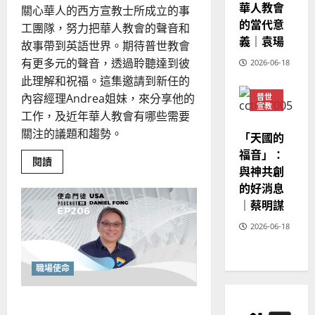
新
華人教會
20
關心華人的西方宣教士所成立的事
視
野
的當代意
工團隊，努力把華人教會的聲音和
義｜袁瑒
故事帶到英語世界。期待普世教會
有更多元的聲音，透過聆聽達到彼
2026-06-18
此理解和祝福。這集邀請到新任的
內容經理Andrea姐妹，來分享他的
普世
宣教
工作，及近年華人教會有哪些需要
神學
教育
關注的議題和趨勢。
「天國的
福音」：
Read
閱讀
與神共創
more
about
的好消息
穿
越
｜蔡明謀
敘
事
2026-06-18
張
力
的
迷
霧：
職場使命
華
源
協
後視鏡神學的洞察：從「做
作