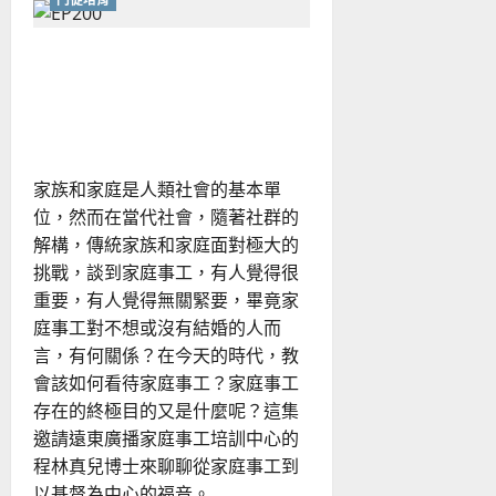
邁
向
成
熟
讓家庭事工不只是「救
的
職
火」：預防勝於治療的門訓
場
門
觀點
訓：
從
辨
識
家族和家庭是人類社會的基本單
階
段
位，然而在當代社會，隨著社群的
到
全
解構，傳統家族和家庭面對極大的
人
整
挑戰，談到家庭事工，有人覺得很
合
重要，有人覺得無關緊要，畢竟家
庭事工對不想或沒有結婚的人而
言，有何關係？在今天的時代，教
會該如何看待家庭事工？家庭事工
存在的終極目的又是什麼呢？這集
邀請遠東廣播家庭事工培訓中心的
程林真兒博士來聊聊從家庭事工到
以基督為中心的福音。