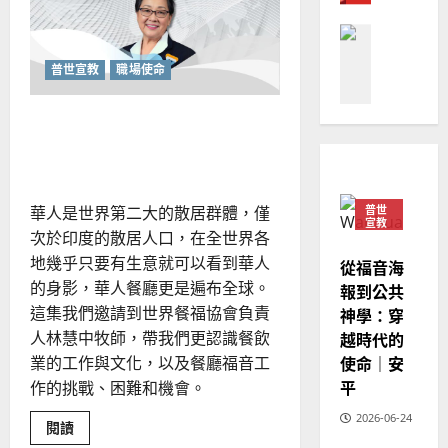
界
普世宣教
人
歐
的
2025-
德
遊
的
陽
02-
戲：
國
農
瑞
20
成
為
華
普世宣教
職場使命
曆
萍
職
7
人
新
場
的
宣
年
學習吃好一頓「福音飯」：
2025-
祭
教會發展
教
｜
司
02-
成為餐廳裡的使命門徒
門徒培育
與
經
余
20
守
如
歷
望
自
者
何
｜
力
普世
華人是世界第二大的散居群體，僅
以
1
宣教
吳
次於印度的散居人口，在全世界各
國
振
2025-
地幾乎只要有生意就可以看到華人
普世宣教
度
從福音海
忠
02-
思
福
的身影，華人餐廳更是遍布全球。
報到公共
、
18
維
音
這集我們邀請到世界餐福協會負責
神學：穿
溫
建
未
淑
越時代的
人林慧中牧師，帶我們更認識餐飲
2
造
及
芳
使命｜安
業的工作與文化，以及餐廳福音工
地
之
平
作的挑戰、困難和機會。
普世宣教
方
民
2025-
神學教育
堂
的
2026-06-24
02-
Read
閱讀
宣
會
定
more
20