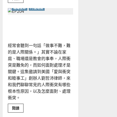
more
about
職場使命
門徒培育
後
視
鏡
神
如何面對教會衝突？從掃除
學
的
文化盲點開始！
洞
察：
從
「做
經常會聽到一句話「做事不難，難
對」
的
的是人際關係。」其實不論在家
焦
慮
庭、職場還是教會的事奉，人際衝
中
得
突是難免的，而如何面對處理才是
釋
關鍵。這集邀請到美國「愛與衝突
放
和睦事工」創辦人劉哲沛律師，來
和我們聊聊常見的人際衝突有哪些
根本性原因，以及怎麼面對、處理
衝突。
Read
閱讀
more
about