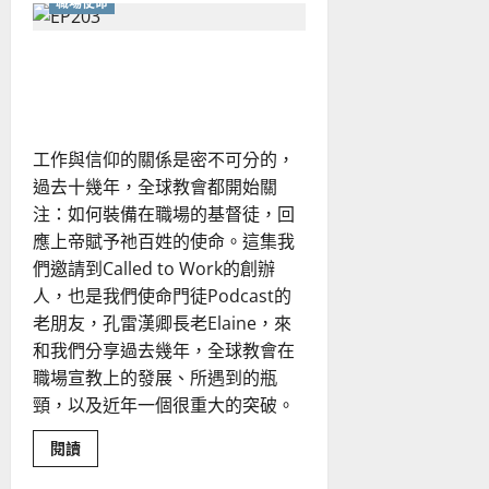
職場使命
如
何
面
對
邁向成熟的職場門訓：從辨
教
會
識階段到全人整合
衝
突？
從
掃
工作與信仰的關係是密不可分的，
除
文
過去十幾年，全球教會都開始關
化
盲
注：如何裝備在職場的基督徒，回
點
開
應上帝賦予祂百姓的使命。這集我
始！
們邀請到Called to Work的創辦
人，也是我們使命門徒Podcast的
老朋友，孔雷漢卿長老Elaine，來
和我們分享過去幾年，全球教會在
職場宣教上的發展、所遇到的瓶
頸，以及近年一個很重大的突破。
Read
閱讀
more
about
門徒培育