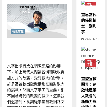
about
教
？
義
普世
學
的
3
宣教
習
、
吃
整
重思當代
現
2024-
好
普世宣教
全
一
況
的佈道植
01-
頓
使
向
09
及
「福
堂｜劉利
音
命
穆
反
宇
飯」：
普世宣教
｜
斯
思
成
為
4
王
2026-06-23
林
｜
餐
歷史的突圍，原創的祝福：
永
傳
廳
葉
裡
普世宣教
信
福
華人文字事工的策略新視野
大
的
差
音
使
銘
命
傳
的
2025-
門
普世
宣教
過
徒
文字出版行業在網際網路的影響
可
02-
2025-
5
來
18
行
下，加上現代人閱讀習慣和吸收資
02-
人
策
18
訊方式的改變，受到很大的衝擊。
重塑宣教
普世宣教
的
略
許多基督教出版機構也在面對很大
圖景：創
馬
佳
｜
啟地區華
的挑戰，然而文字事工的重要，卻
來
美
黃
人教會的
不因著時代的改變而減少。這集我
西
見
約
新動力與
6
們邀請到，長期從事基督教網路文
亞
證
瑟