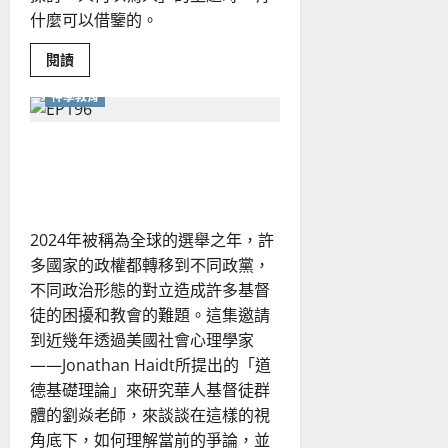
什麼可以借鑒的。
Read
閱讀
more
about
神學教育
貫
通
整
本
化解世代隔閡的關鍵：從道
聖
經
德排序透視代際衝突
的
詮
釋
力：
2024年被稱為全球的選舉之年，許
從
文
多國家的政權都轉移到不同政黨，
本
互
不同政治形態的對立造成許多基督
涉
到
徒的困擾和教會的難題。這集邀請
默
到近幾年透過美國社會心理學家
想
操
——Jonathan Haidt所提出的「道
練
德基礎理論」來研究華人基督徒群
體的劉焱老師，來談談在這樣的視
角底下，如何理解當前的爭論，並