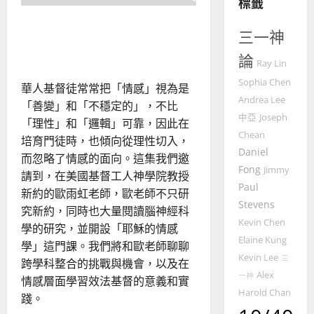
標籤
整
普世宣教
全
耶穌的情感學：更新你的情
使
向
三一神
緒與群體文化
命
穆
論
｜
斯
Ray Lin
4
王
林
Sophia Chen
華人基督徒常常把「情感」視為是
永
傳
Andrea Lee
「善變」和「不穩定的」，不比
普世宣教
信
福
中亞
Joseph
「理性」和「邏輯」可靠，因此在
差
音
Chean
傳
的
培育門徒時，也傾向從理性切入，
2025-
Daniel
過
可
02-
而忽略了情感的面向。這集我們邀
5
Fong
來
Jimmy
18
行
請到，在美國基督工人神學院教授
人
策
Paul
新約的歐雨虹老師，歐老師不只研
普世宣教
的
略
Stevens
究新約，同時也大量閱讀腦神經科
馬
佳
｜
Kevin Chen
學的研究，並開設「耶穌的情感
來
美
黃
Elaine Kung
西
學」這門課。我們將和歐老師聊聊
見
約
Kevin Lee
6
三
亞
證
跨學科整合的挑戰與機會，以及在
瑟
Alex
華
一神
｜
情感層面學習效法基督的意義和實
普世宣教
人
歐
Harold Chan
2025-
踐。
德
的
陽
02-