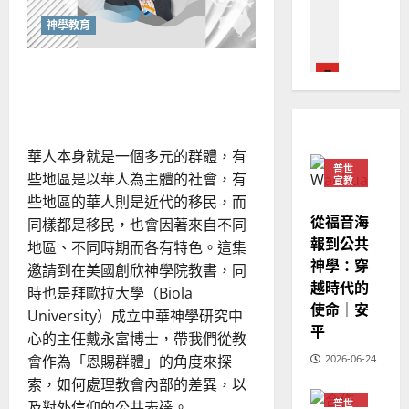
——
德
的
陽
02-
全
國
農
瑞
球
神學教育
20
移
華
曆
萍
民
7
人
新
中
教會作為「恩賜團契」：世
的
宣
年
挑
2025-
俗社會中的忠實見證
教會發展
教
戰
｜
02-
與
門徒培育
經
余
20
跨
如
文
歷
自
化
華人本身就是一個多元的群體，有
何
｜
力
福
普世
以
些地區是以華人為主體的社會，有
音
1
宣教
吳
機
國
些地區的華人則是近代的移民，而
振
會
2025-
普世宣教
｜
度
從福音海
忠
同樣都是移民，也會因著來自不同
02-
王
思
福
報到公共
、
欽
18
地區、不同時期而各有特色。這集
慈
維
音
神學：穿
溫
邀請到在美國創欣神學院教書，同
建
未
淑
越時代的
時也是拜歐拉大學（Biola
2
造
及
芳
使命｜安
University）成立中華神學研究中
地
之
平
普世宣教
心的主任戴永富博士，帶我們從教
方
民
2025-
神學教育
堂
的
2026-06-24
會作為「恩賜群體」的角度來探
02-
宣
會
定
索，如何處理教會內部的差異，以
20
教
？
義
普世
及對外信仰的公共表達。