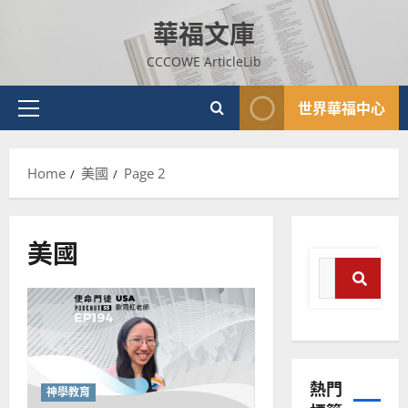
Skip
華福文庫
to
content
CCCOWE ArticleLib
世界華福中心
Primary
Menu
Home
美國
Page 2
美國
Search
for:
普世宣教
Search
神學教育
宣
教
熱門
的
3
神學教育