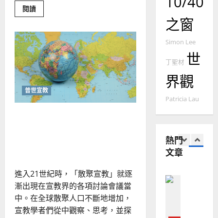
10/40
國
農
瑞
20
Read
閱讀
more
華
曆
萍
之窗
about
7
人
新
耶
穌
宣
年
2025-
的
Simon Lee
教會發展
教
｜
情
02-
世
門徒培育
感
經
余
20
丁聖材
學：
如
歷
更
自
界觀
新
何
｜
力
你
以
1
的
吳
普世宣教
情
國
Patricia Lau
振
緒
2025-
普世宣教
度
與
忠
散聚宣教契機 ——全球移民
02-
群
思
福
、
18
體
中的挑戰與跨文化福音機會
維
文
音
溫
化
熱門
｜王欽慈
建
未
淑
文章
2
造
及
芳
地
之
普世宣教
進入21世紀時，「散聚宣教」就逐
方
民
2025-
神學教育
堂
的
漸出現在宣教界的各項討論會議當
02-
宣
會
定
中。在全球散聚人口不斷地增加，
20
教
？
義
宣教學者們從中觀察、思考，並探
的
3