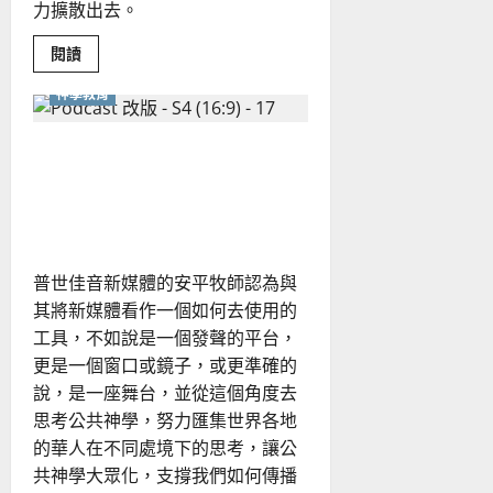
力擴散出去。
Read
閱讀
more
about
神學教育
「真
實
的
需
新媒體的本質是什麼？該如
要」
如
何正面看待與建構公共神
何
重
學？
塑
服
事
者？
普世佳音新媒體的安平牧師認為與
為
什
其將新媒體看作一個如何去使用的
麼
主
工具，不如說是一個發聲的平台，
日
學
更是一個窗口或鏡子，或更準確的
需
說，是一座舞台，並從這個角度去
要
「以
思考公共神學，努力匯集世界各地
孩
子
的華人在不同處境下的思考，讓公
為
中
共神學大眾化，支撐我們如何傳播
心」？