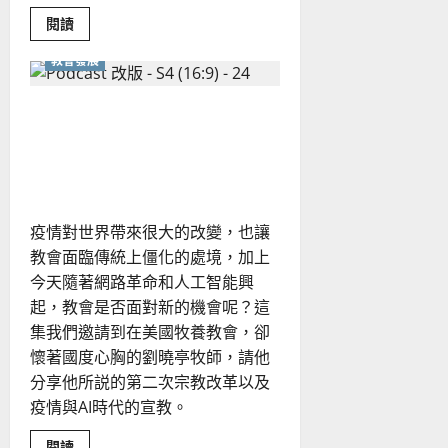
Read
閱讀
more
about
教會發展
複
製
人、
基
疫情如何引發了「第二次宗
因
編
教改革」？教會該如何面對
輯、
AI：
後疫情與 AI 時代？
面
對
生
物
疫情對世界帶來很大的改變，也讓
科
技
教會面臨傳統上僵化的處境，加上
的
倫
今天隨著網路革命和人工智能興
理
挑
起，教會是否面對新的機會呢？這
戰
集我們邀請到在美國牧養教會，卻
懷著國度心胸的劉曉亭牧師，請他
分享他所説的第二次宗教改革以及
疫情與AI時代的宣教。
Read
閱讀