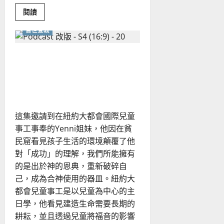
Read
閱讀
more
about
普世宣教
《哪
尼?!》
動
漫
「真實的需要」如何重塑服
也
能
事者？為什麼主日學需要
傳
福
「以孩子為中心」？
音
嗎？
基
督
這集邀請到在紐約大都會國際兒童
教
藝
事工事奉的Yenni姐妹，他因在貧
術
在
民窟看見孩子生活的環境顛覆了他
今
日
對「成功」的理解，我們所能擁有
的
的是出於神的恩典，重新破碎自
意
義
己，成為合神使用的器皿。紐約大
為
何？
都會兒童事工是以兒童為中心的主
日學，他看見建造生命需要長期的
耕耘，並且透過兒童將福音的影響