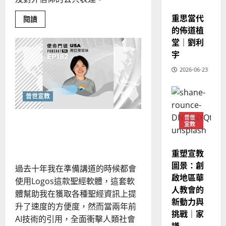
的
3
宣教
、
整
重思當代
現
Read
2024-
閱讀
普世宣教
全
more
況
的佈道植
01-
about
使
向
09
及
教
堂｜劉利
會
命
穆
反
宇
作
｜
斯
為
思
「恩
4
王
2026-06-23
林
｜
賜
永
傳
團
葉
契」：
普世宣教
信
福
大
世
普世宣教
差
俗
音
銘
社
傳
的
2025-
會
普世
科技輔助事奉的兩面性：AI
中
宣教
過
可
02-
2025-
的
的機會與挑戰
5
來
18
行
忠
02-
實
人
策
18
重塑宣教
見
普世宣教
的
略
證
圖景：創
過去十年我在準備講道的時候都會
馬
佳
｜
啟地區華
來
使用Logos這款聖經軟體，這套軟
美
黃
人教會的
西
見
約
體幫助我在獲取各種聖經資訊上提
新動力與
6
亞
證
瑟
升了速度的方便度，然而當兩年前
挑戰｜家
華
｜
AI技術的引用，全面衝擊人類社會
普世宣教
人
謙