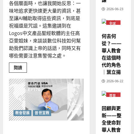
歐
2025-
各個層面時，也讓我開始反思：一
德
的
陽
02-
2026-06-23
味地追求更快速更大量的資訊，甚
國
農
瑞
20
至讓AI輔助取得這些資訊，到底是
華
曆
萍
7
全球
人
新
祝福還是咒詛。這集邀請到在
華人
宣
年
教會
Logos中文產品聖經軟體的主任高
2025-
何去何
教
普世
｜
02-
亞雯姐妹，來談談數位科技如何幫
宣教
從？——
經
余
20
助我們認識上帝的話語，同時又有
華人教會
歷
自
哪些需要注意集警惕之處。
在這個時
｜
力
代的角色
吳
Read
閱讀
振
｜葉立揚
more
2025-
about
忠
02-
科
2026-06-22
、
技
18
輔
溫
助
普世
事
淑
宣教
奉
芳
的
回顧與更
兩
面
教會發展
普世宣教
新——整
性：
2025-
AI
全使命對
02-
的
讓「宣教」重塑移民教會
華人教會
機
20