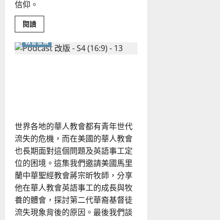
信仰。
Read
閱讀
more
about
教會發展
新
媒
體
的
該如何剖析因應教會第二代
本
質
的流失？如何進行兩代牧者
是
什
的傳承與接棒？
麼？
該
如
何
世界各地的華人教會都有青年世代
正
面
流失的危機，而在美國的華人教會
看
待
也長期面對這個問題及英語事工定
與
建
位的困境。這集我們邀請美國馬里
構
蘭中華聖經教會蔣宗昕牧師，分享
公
共
他在華人教會英語事工的成長與牧
神
學？
養的體會，探討第二代華裔基督徒
流失現象背後的原因。最後我們談