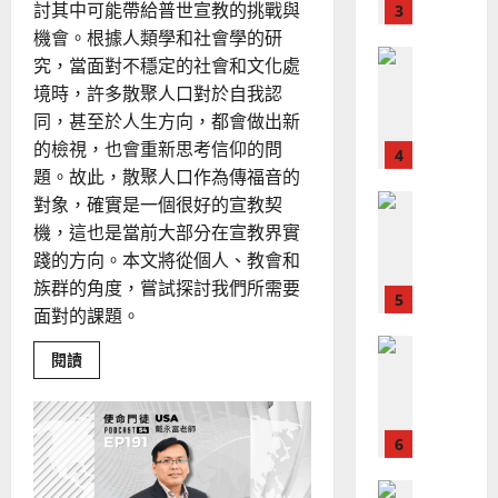
、
討其中可能帶給普世宣教的挑戰與
整
現
2024-
機會。根據人類學和社會學的研
普世宣教
全
況
01-
究，當面對不穩定的社會和文化處
使
向
09
及
命
穆
境時，許多散聚人口對於自我認
反
｜
斯
同，甚至於人生方向，都會做出新
思
4
王
林
｜
的檢視，也會重新思考信仰的問
永
傳
葉
題。故此，散聚人口作為傳福音的
普世宣教
信
福
大
對象，確實是一個很好的宣教契
差
音
銘
機，這也是當前大部分在宣教界實
傳
的
2025-
踐的方向。本文將從個人、教會和
過
可
02-
2025-
5
來
族群的角度，嘗試探討我們所需要
18
行
02-
人
策
面對的課題。
18
普世宣教
的
略
馬
佳
Read
閱讀
｜
more
來
美
黃
about
西
散
見
約
聚
6
亞
證
瑟
宣
教
華
｜
契
普世宣教
人
歐
機
2025-