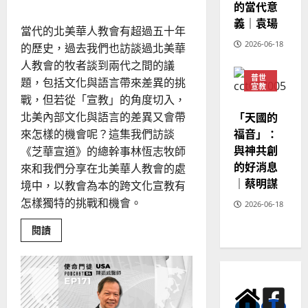
會
的當代意
與
挑
義｜袁瑒
戰
當代的北美華人教會有超過五十年
2026-06-18
的歷史，過去我們也訪談過北美華
人教會的牧者談到兩代之間的議
普世
題，包括文化與語言帶來差異的挑
宣教
戰，但若從「宣教」的角度切入，
神學
教育
「天國的
北美內部文化與語言的差異又會帶
福音」：
來怎樣的機會呢？這集我們訪談
與神共創
《芝華宣道》的總幹事林恆志牧師
的好消息
來和我們分享在北美華人教會的處
｜蔡明謀
境中，以教會為本的跨文化宣教有
怎樣獨特的挑戰和機會。
2026-06-18
Read
閱讀
more
about
讓
「宣
教」
重
塑
移