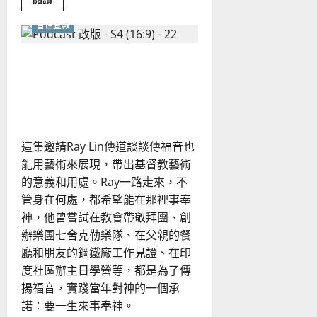
more
about
普世宣教
疫
情
如
何
《哪尼?!》動漫也能傳福音
引
發
嗎？基督教藝術在今日的意
了
「第
義為何？
二
次
宗
教
這集邀請Ray Lin傳道談談傳福音也
改
革」？
能用藝術來展現，帶出基督教藝術
教
會
的意義和用處。Ray一路走來，不
該
如
管身在何處，都希望能在那裡事奉
何
神，他曾嘗試在教會帶敬拜團、創
面
對
辦樂團七舍克勒樂隊、在父親的餐
後
疫
廳和朋友的鋼鐵廠工作見證、在印
情
與
度社區辦主日學營等，都是為了傳
AI
時
揚福音，實踐當年對神的一個承
代？
諾：要一生來事奉神。