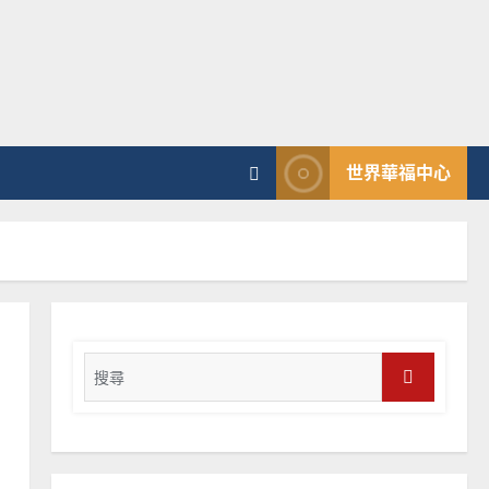
普世宣教
神學教育
宣教的整全使命｜王永信
2025-02-18
3
普世宣教
世界華福中心
向穆斯林傳福音的可行策略
｜黃約瑟
2025-02-20
4
普世宣教
差傳過來人的佳美見證｜歐
陽瑞萍
Search
2025-02-20
for:
5
Search
普世宣教
馬來西亞華人的農曆新年｜