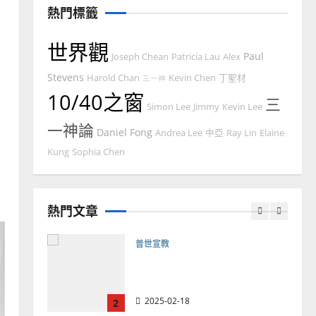
余自力
熱門標籤
2025-02-18
6
世界觀
Paul
Joseph Chean
Patricia Lau
Alex
普世宣教
Stevens
德國華人宣教經歷｜吳振
Harold Chan
Kevin Chen
丁聖材
三一神
10/40之窗
忠、溫淑芳
三
Simon Lee
Jimmy
Kevin Lee
2025-02-20
7
一神論
Daniel Fong
Andrea Lee
中亞
Ray Lin
Elaine
教會發展
門徒培育
Kung
Sophia Chen
如何以國度思維建造地方堂
會？
熱門文章
2024-01-09
1
普世宣教
福音未及之民的定義、現況
及反思｜葉大銘
2025-02-18
2