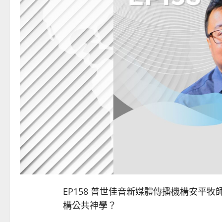
EP158 普世佳音新媒體傳播機構安平
構公共神學？