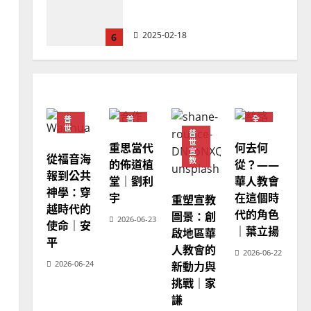
余自力
2025-02-18
6
普世宣教
德國華人宣教經歷｜吳振
忠、溫淑芳
普
普
全
2025-02-20
7
世
世
球
普
宣
宣
華
世
重思當代
何去何
教
教
人
宣
教
從福音海
教會發展
門徒培育
教
的佈道植
從？——
會
報到公共
如何以國度思維建造地方堂
堂｜劉利
華人教會
普
世
神學：穿
會？
宇
在這個時
宣
重塑宣教
教
越時代的
代的角色
圖景：創
2024-01-09
1
2026-06-23
使命｜安
｜葉立揚
啟地區華
平
人教會的
普世宣教
2026-06-22
2026-06-24
新動力與
福音未及之民的定義、現況
挑戰｜家
及反思｜葉大銘
謙
2025-02-18
2