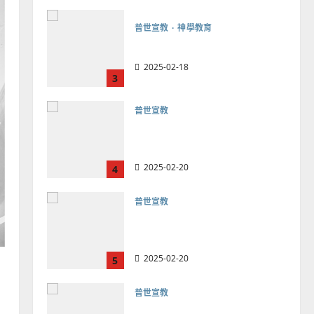
普世宣教
神學教育
宣教的整全使命｜王永信
2025-02-18
3
普世宣教
向穆斯林傳福音的可行策略
｜黃約瑟
2025-02-20
4
普世宣教
差傳過來人的佳美見證｜歐
陽瑞萍
2025-02-20
5
普世宣教
馬來西亞華人的農曆新年｜