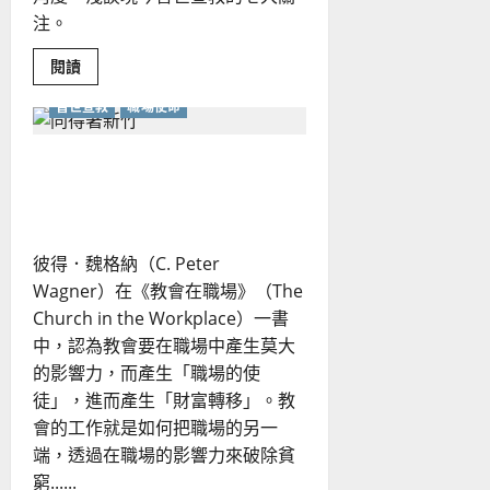
注。
Read
閱讀
more
about
普世宣教
職場使命
今
日
普
世
與職場連結，同得著新竹｜
宣
教
盧文儀
的
七
大
關
彼得．魏格納（C. Peter
注
｜
Wagner）在《教會在職場》（The
劉
漢
Church in the Workplace）一書
中
中，認為教會要在職場中產生莫大
的影響力，而產生「職場的使
徒」，進而產生「財富轉移」。教
會的工作就是如何把職場的另一
端，透過在職場的影響力來破除貧
窮......