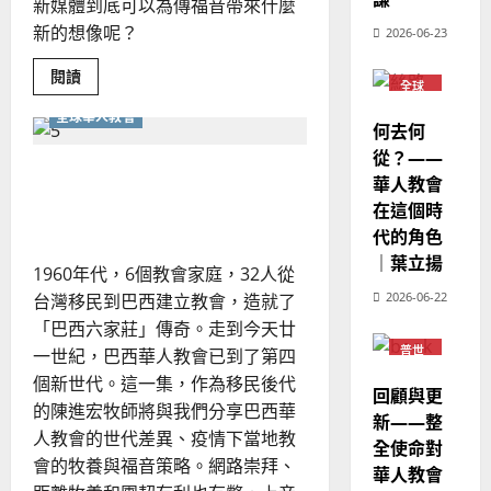
歐
新媒體到底可以為傳福音帶來什麼
2025-
德
的
陽
02-
新的想像呢？
2026-06-23
國
農
瑞
20
華
曆
萍
Read
閱讀
7
全球
more
人
新
華人
about
宣
教會
年
全球華人教會
新
2025-
何去何
世
教
普世
｜
02-
代
宣教
從？——
經
余
網
20
散居者如何實踐使命？巴西
路
華人教會
歷
自
的
華人教會
在這個時
｜
福
力
音
代的角色
吳
契
機
振
｜葉立揚
2025-
1960年代，6個教會家庭，32人從
忠
02-
2026-06-22
台灣移民到巴西建立教會，造就了
、
18
「巴西六家莊」傳奇。走到今天廿
溫
普世
一世紀，巴西華人教會已到了第四
淑
宣教
芳
個新世代。這一集，作為移民後代
回顧與更
的陳進宏牧師將與我們分享巴西華
新——整
2025-
人教會的世代差異、疫情下當地教
全使命對
02-
會的牧養與福音策略。網路崇拜、
華人教會
20