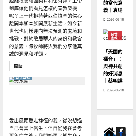
距離牧養和團契有利也有弊，上帝
的當代意
到底讓他們看見怎樣的宣教契機
義｜袁瑒
呢？上一代抱持著亞伯拉罕的信心
2026-06-18
離開本鄉本族開展新生活，如今新
世代也同樣迎向無法預測的處境和
普世
挑戰，對於散居華人的身份和教會
宣教
神學
的意義，陳牧師將與我們分享他真
教育
「天國的
誠的洞見和呼籲。
福音」：
Read
閱讀
與神共創
more
的好消息
about
普世宣教
散
｜蔡明謀
居
者
2026-06-18
如
分享參與服侍社區的見證｜
何
實
陳嵐峯
踐
使
命？
巴
愛出風頭愛走捷徑的我，從沒想過
西
華
自己會當上醫生。但自從我在會考
人
教
那年信主後，我開始更了解生命，