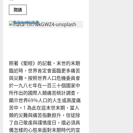
Read
閱讀
more
about
全球華人教會
與
職
場
連
華人教會回應末世下的宣教
結，
同
使命｜林日峰
得
著
新
竹
照著《聖經》的記載，末世的末期
｜
盧
臨近時，世界肯定會面臨更多痛苦
文
儀
與災難。按照世界人口危機委員會
於一九八七年在一百三十個國家中
所作出的國際人類痛苦統計調查，
顯示世界69％人口的人生或高度痛
苦中。1 為此在這末世末期，當人
類的災難與痛苦指數掀升，信徒除
了自己敬虔與謹慎度日，還必須具
備怎樣的心態來面對末期時代的宣