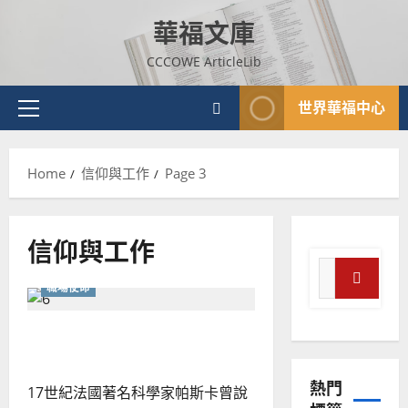
Skip
華福文庫
to
content
CCCOWE ArticleLib
世界華福中心
Primary
Menu
Home
信仰與工作
Page 3
信仰與工作
Search
職場使命
for:
Search
普世宣教
神學教育
雙職事奉與職場使命
宣
教
熱門
的
3
17世紀法國著名科學家帕斯卡曾說