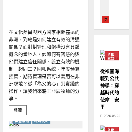
德
的
陽
02-
學
拓展神國無限可能——以商
國
概
農
瑞
20
論
業思維開創宣教新版圖
華
曆
萍
｜
7
史
人
新
蒂
宣
年
文
2025-
在文化差異與西方國家相距甚遠的
教會發展
斯
教
｜
02-
（Dr.
門徒培育
非洲，到底是如何建立有效的溝通
經
余
R.
20
Paul
如
歷
關係？面對對管理和架構沒有具體
自
Stevens）
何
｜
力
概念的當地人，該如何有智慧的與
普世
以
1
宣教
吳
他們建立信任關係、設立有效的機
國
振
2025-
制一起同工？回報系統、年度預算
普世宣教
度
從福音海
忠
02-
控管、期待管理是否可以套用在非
思
福
報到公共
、
18
洲處境？從「為父的心」到實踐的
維
音
神學：穿
溫
建
未
操作，讓我們來聽王亞辰牧師的分
淑
越時代的
2
造
及
享。
芳
使命｜安
地
之
平
普世宣教
方
Read
民
閱讀
2025-
more
神學教育
堂
2026-06-24
的
about
02-
教會發展
職場使命
宣
拓
會
定
20
展
教
？
義
神
普世