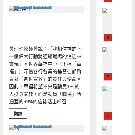
、
about
整
神學教育
職場使命
現
正
2024-
普世宣教
視
全
況
01-
恐
使
向
09
懼、
及
職場神學概論｜史蒂文斯
成
命
穆
反
敗、
（Dr. R. Paul Stevens）
｜
斯
謙
思
卑
4
王
林
｜
與
永
影
傳
葉
葛理翰牧師曾說：「我相信神的下
響
普世宣教
信
福
大
力
一個偉大行動將通過職場的信徒來
差
音
銘
實現」。世界華福中心（下稱「華
傳
的
2025-
過
福」）深信各行各業的基督徒都肩
可
02-
2025-
5
來
18
行
負著「普世宣教」的責任與使命。
02-
人
策
18
因此，華福希望不只是動員1% 的
普世宣教
的
略
人投身宣教，而是動員「職場」所
馬
佳
｜
涵蓋的99%的信徒活出呼召......
來
美
黃
西
見
約
Read
閱讀
6
亞
證
more
瑟
about
華
｜
普世宣教
職場使命
職
普世宣教
人
場
歐
2025-
神