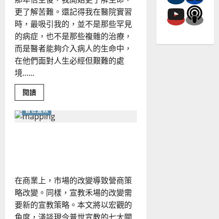
會
更了解苦難。還記得我在醫院實習
時，最吸引我的，並不是那些罕見
的病症，也不是那些複雜的治療，
而是醫者能夠介入病人的生命中，
在他們面對人生必經但艱難的處
境......
Read
閱讀
more
about
普世宣教
分
享
參
與
今日普世宣教的七大關注｜
服
侍
劉漢中
社
區
的
見
在商業上，市場的改變導致營商策
證
｜
略改變。同樣，宣教禾場的改變需
陳
嵐
要新的宣教策略。本文將以宏觀的
峯
角度，淺談現今普世宣教的七大關