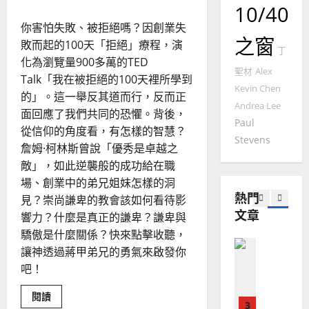
命
10/40
國
農
瑞
20
華
曆
萍
你害怕失敗、被拒絕嗎？因創業失
7
人
之窗
新
敗而起的100天「拒絕」療程，演
丁
宣
年
2025-
化為瀏覽量900多萬的TED
教會發展
教
｜
聖材
Alex
02-
門徒培育
Talk「我在被拒絕的100天裡所學到
經
余
20
Kevin Chen
如
的」。這一舉反其道而行，反而正
歷
自
Andrea Lee
何
面回應了我們共同的恐懼。背後，
｜
力
Paul
以
1
吳
從信仰的角度看，有怎樣的智慧？
Stevens
國
振
詹姆·柯林斯曾說「優秀是卓越之
2025-
普世宣教
度
忠
02-
敵」，如此逆襲般的成功給在職
思
福
、
18
場、創業中的弟兄姐妹怎樣的洞
維
音
溫
熱門
見？崇尚謙卑的教會該如何看待影
建
未
淑
文章
2
響力？什麼是真正的謙卑？謙卑與
造
及
芳
地
之
驕傲是什麼關係？快來點擊收聽，
普世宣教
方
民
讓神透過蔣甲弟兄的勇氣來啟發你
2025-
神學教育
堂
的
02-
吧！
宣
會
定
20
教
？
義
Read
閱讀
的
more
3