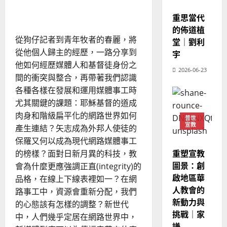
的
國
3
宣教
新世代網路的福音契機
、
無
整
重思當代
現
限
2024-
普世宣教
可
全
況
的佈道植
01-
能
使
向
從狗仔記者到青年牧者的春麗，將
09
——
及
堂｜劉利
以
命
穆
反
從他個人歸主的經歷，一路分享到
宇
商
｜
斯
業
思
他如何經歷媒體人和基督徒身份之
思
4
2026-06-23
王
林
｜
維
間的衝突與整合，再帶著我們認識
永
開
傳
葉
各種各樣在發展和運用媒體事工時
創
普世宣教
信
福
大
宣
尤其關鍵的課題：耶穌基督的道成
教
差
音
銘
新
肉身和階級扁平化的網路世界如何
傳
的
2025-
版
普世
圖
宣教
過
可
產生連結？矢志成為外邦人使徒的
02-
2025-
5
來
18
行
保羅又何以成為現代網路媒體事工
02-
人
策
18
的榜樣？面對日新月異的科技，教
重塑宣教
普世宣教
的
略
圖景：創
會為什麼更應強調正直(integrity)的
馬
佳
｜
啟地區華
品格，在線上下線表裡如一？在網
來
美
黃
人教會的
路事工中，資源會重新分配，我們
西
見
約
新動力與
6
亞
的心態該有怎樣的調整？新世代
證
瑟
挑戰｜家
華
｜
中，人們幾乎定居在網路世界中，
普世宣教
人
謙