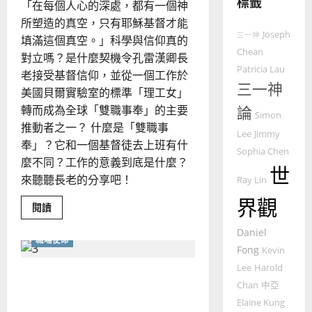
標籤
整
「在每個人心的深處，都有一個神
普世宣教
全
所塑造的真空，只有耶穌基督才能
使
向
Joseph
三一神
填滿這個真空。」科學與信仰真的
命
穆
Chean
對立嗎？是什麼契機令孔雷漢卿長
｜
斯
Patricia Lau
老接受基督信仰，並從一個工作於
4
王
林
三一神
美國貝爾實驗室的標準「理工女」
永
傳
普世宣教
信
轉而成為全球「雙職事奉」的主要
論
福
Simon
差
音
推動者之一？ 什麼是「雙職事
Lee
Jimmy
傳
的
2025-
奉」？它和一個基督徒去上班有什
Sophia Chen
過
可
02-
麼不同？工作的意義到底是什麼？
5
世
來
18
行
來聽聽長老的分享吧！
Ray Lin
人
策
普世宣教
的
界觀
略
Read
閱讀
馬
佳
more
｜
about
來
美
黃
Daniel
雙
職場使命
西
職
見
約
Fong
Kevin
事
6
亞
證
瑟
奉
Lee
Harold
正視恐懼、成敗、謙卑與影
與
華
｜
職
Chan
中亞
普世宣教
人
歐
響力
場
2025-
Elaine Kung
使
德
的
陽
02-