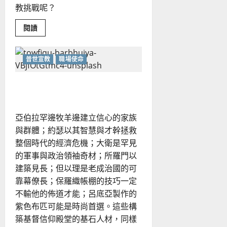
教挑戰呢？
Read
閱讀
more
about
華
人
普世宣教
職場使命
教
會
回
應
職場宣教再出發｜喬美倫
末
世
下
的
亞伯拉罕邊牧羊邊建立信心的家族
宣
教
與群體；約瑟以其智慧與才幹拯救
使
命
整個時代的經濟危機；大衛是罕見
｜
的軍事與政治領袖奇材；所羅門以
林
日
建築見長；但以理是老成治國的可
峰
靠幕僚長；保羅織帳棚的技巧一定
不輸他的佈道才能；呂底亞製作的
紫色布匹可能是時尚首選。這些構
築基督信仰殿堂的基石人材，同樣