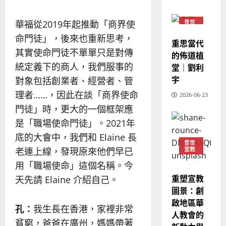
02-
宣
會
定
20
教
？
義
華福從2019年起推動「商界使
普世
的
3
宣教
、
命門徒」，後來也重新思考，
整
重思當代
現
2024-
普世宣教
全
其實使命門徒不單單只是對傳
況
的佈道植
01-
使
向
09
及
統定義下的商人，我們服事的
堂｜劉利
命
穆
反
宇
對象包括創業者、經營者、管
｜
斯
思
理者……，因此在談「商界使命
4
王
2026-06-23
林
｜
永
傳
門徒」時，更大的一個框架應
葉
普世宣教
信
福
大
是「職場使命門徒」。2021年
差
音
銘
底的大會中，我們和 Elaine 長
傳
的
2025-
普世
老連上線，發現原來他們早已
宣教
過
可
02-
2025-
5
來
18
行
用「職場使命」這個名稱。今
02-
人
策
18
重塑宣教
天先請 Elaine 介紹自己。
普世宣教
的
略
圖景：創
馬
佳
｜
啟地區華
來
美
黃
孔：
我生長在香港，家裡非常
人教會的
西
見
約
貧窮，爸爸在廣州，媽媽帶著