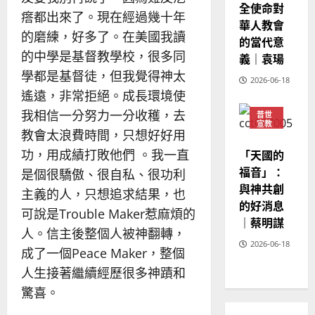
全使命對
02-
瘩都出來了。現在經過幾十年
華人教會
20
的磨練，好多了。在美國我讀
的當代意
的中學是基督教學校，很多同
義｜袁瑒
學都是基督徒，但我覺得神太
2026-06-18
遙遠，非常拒絕。成長環境使
我相信一分努力一分收穫，去
普世
宣教
教會太浪費時間，只想好好用
神學
教育
功，用成績打敗他們 。我一直
「天國的
福音」：
是個很驕傲、很自私、很功利
與神共創
主義的人，只想追求結果，也
的好消息
可說是Trouble Maker惹麻煩的
｜蔡明謀
人。信主後整個人被神翻轉，
2026-06-18
成了一個Peace Maker，整個
人生接著繼續經歷很多神蹟和
驚喜。