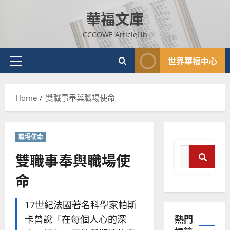
Skip
華福文庫
to
content
CCCOWE ArticleLib
世界華福中心
Primary
Menu
Home
雙職事奉與職場使命
職場使命
Search
雙職事奉與職場使
for:
命
Search
普世宣教
17世紀法國著名科學家帕斯
神學教育
熱門
卡曾說「在每個人心的深
宣