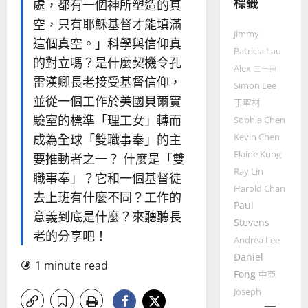
標籤
處，都有一個神所塑造的真
教
的
3
空，只有耶穌基督才能填滿
Jimmy
整
這個真空。」科學與信仰真
普世宣教
全
Patricia Lau
的對立嗎？是什麼契機令孔
使
向
Alex
三一神
雷漢卿長老接受基督信仰，
命
穆
Simon Lee
｜
斯
並從一個工作於美國貝爾實
丁聖材
4
王
林
驗室的標準「理工女」轉而
Sophia Chen
永
傳
成為全球「雙職事奉」的主
Kevin Chen
普世宣教
信
福
Elaine Kung
差
音
要推動者之一？ 什麼是「雙
傳
的
Ray Lin
2025-
職事奉」？它和一個基督徒
過
可
02-
Harold Chan
去上班有什麼不同？工作的
5
來
18
行
Paul
意義到底是什麼？來聽聽長
人
策
Stevens
普世宣教
的
略
老的分享吧！
Andrea Lee
馬
佳
｜
Daniel
來
美
黃
1 minute read
Fong
西
中亞
見
約
6
亞
證
Joseph
瑟
華