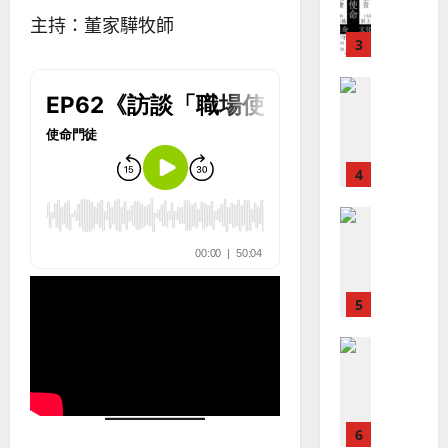
宣
會
定
20
教
主持：董家驊牧師
？
義
的
3
、
整
現
2024-
普世宣教
全
況
01-
使
向
09
及
命
穆
反
｜
斯
思
4
王
林
｜
永
傳
葉
普世宣教
信
福
大
差
音
銘
傳
的
2025-
過
可
02-
2025-
5
來
18
行
02-
人
策
18
普世宣教
的
略
馬
佳
｜
來
美
黃
西
見
約
6
亞
證
瑟