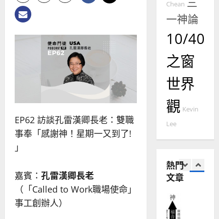
｜
三
Chean
普世宣教
人
歐
2025-
一神論
德
的
陽
02-
國
農
瑞
20
10/40
華
曆
萍
7
人
新
之窗
宣
年
2025-
教會發展
教
｜
02-
世界
門徒培育
經
余
20
如
歷
自
觀
何
｜
力
Kevin
以
1
吳
EP62 訪談孔雷漢卿長老：雙職
國
Lee
振
2025-
事奉「感謝神！星期一又到了!
普世宣教
度
忠
02-
思
福
」
、
18
維
音
溫
熱門
建
未
淑
嘉賓：
孔雷漢卿長老
文章
2
造
及
芳
地
（「Called to Work職場使命」
之
普世宣教
方
民
事工創辦人）
2025-
神學教育
堂
的
02-