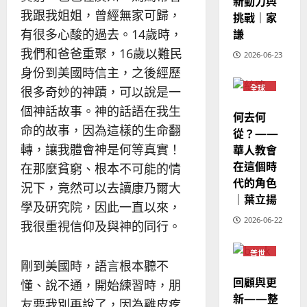
新動力與
6
亞
證
瑟
我跟我姐姐，曾經無家可歸，
挑戰｜家
華
｜
普世宣教
人
謙
有很多心酸的過去。14歲時，
歐
2025-
德
的
陽
02-
我們和爸爸重聚，16歲以難民
2026-06-23
國
農
瑞
20
身份到美國時信主，之後經歷
華
曆
萍
7
全球
很多奇妙的神蹟，可以說是一
人
新
華人
宣
年
教會
個神話故事。神的話語在我生
2025-
何去何
教
普世
｜
02-
命的故事，因為這樣的生命翻
宣教
從？——
經
余
20
轉，讓我體會神是何等真實！
華人教會
歷
自
在這個時
｜
在那麼貧窮、根本不可能的情
力
代的角色
吳
況下，竟然可以去讀康乃爾大
振
｜葉立揚
2025-
學及研究院，因此一直以來，
忠
02-
2026-06-22
我很重視信仰及與神的同行。
、
18
溫
普世
淑
宣教
剛到美國時，語言根本聽不
芳
回顧與更
懂、說不通，開始練習時，朋
新——整
友要我別再說了，因為雞皮疙
2025-