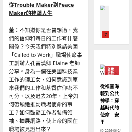
華
｜
從
Trouble Maker
到
Peace
普世宣教
人
歐
2025-
Maker
的神蹟人生
德
的
陽
02-
國
農
瑞
20
華
曆
董：
不知道你是否曾想過，我
萍
7
人
新
們的信仰和每日的工作有什麼
宣
年
2025-
關係？今天我們特別邀請美國
教會發展
教
｜
02-
門徒培育
「Called to Work」職場使命事
經
余
20
如
歷
自
工創辦人孔雷漢卿 Elaine 老師
何
｜
力
普世
分享。身為一個在美國科技業
以
1
宣教
吳
國
工作的理工女，如何意識到原
振
2025-
普世宣教
度
從福音海
忠
來我們的工作和基督信仰密不
02-
思
福
報到公共
、
18
可分，以及過去20年，上帝如
維
音
神學：穿
溫
何帶領她推動職場使命的事
建
未
淑
越時代的
2
造
及
工？如何鼓勵工作者裝備領
芳
使命｜安
地
之
袖、擴展網路，使上帝的國在
平
普世宣教
方
民
2025-
職場被見證出來？
神學教育
堂
的
2026-06-24