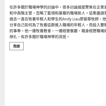
在許多關於職場神學的討論中，很多討論過度聚焦在企業
和中高階主管，忽略了藍領和基層的職場新人。這集邀請
過去一直在牧養年輕人和學生的Andy Liau廖振華牧師，
分享自己如何為了牧養這群進入職場的年輕人，而投入雙
的事奉。他一邊牧養教會，一邊經營餐廳，親身經歷職場
掙扎，有許多關於職場神學的洞見。
Read
閱讀
more
about
當
職
場
不
只
是
禾
場：
活
出
神
國
價
值
觀
的