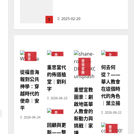
德國華人宣教經歷｜吳振
忠、溫淑芳
2025-02-20
7
教會發展
門徒培育
如何以國度思維建造地方堂
會？
普
普
全
2024-01-09
1
世
世
球
普
宣
宣
華
世
重思當代
何去何
教
教
人
宣
教
從福音海
普世宣教
教
的佈道植
從？——
會
報到公共
福音未及之民的定義、現況
堂｜劉利
華人教會
普
世
神學：穿
及反思｜葉大銘
宇
在這個時
宣
重塑宣教
教
越時代的
代的角色
圖景：創
2025-02-18
2
2026-06-23
使命｜安
｜葉立揚
啟地區華
平
人教會的
2026-06-22
普
普世宣教
神學教育
世
2026-06-24
新動力與
宣
宣教的整全使命｜王永信
回顧與更
教
挑戰｜家
普
世
新——整
2025-02-18
謙