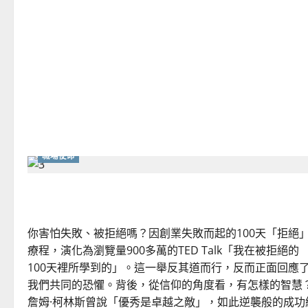
about
牧
養
的
挫
敗
與
成
長
職場使命
正視恐懼、成敗、謙卑與影響力
你害怕失敗、被拒絕嗎？因創業失敗而起的100天「拒絕
療程，演化為瀏覽量900多萬的TED Talk「我在被拒絕的
100天裡所學到的」。這一舉反其道而行，反而正面回應
我們共同的恐懼。背後，從信仰的角度看，有怎樣的智慧
詹姆·柯林斯曾說「優秀是卓越之敵」，如此逆襲般的成功