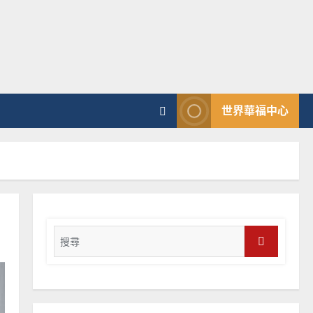
普世宣教
向穆斯林傳福音的可行策略
｜黃約瑟
2025-02-20
4
普世宣教
世界華福中心
差傳過來人的佳美見證｜歐
陽瑞萍
2025-02-20
5
普世宣教
馬來西亞華人的農曆新年｜
Search
余自力
for:
2025-02-18
6
Search
普世宣教
德國華人宣教經歷｜吳振