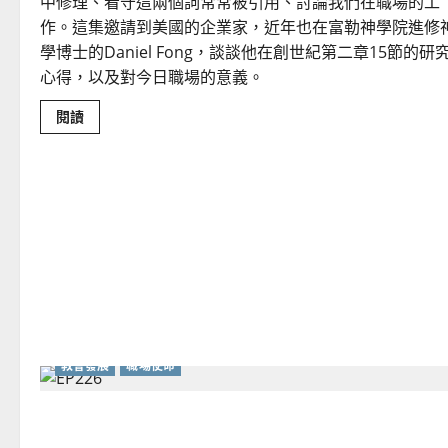
中修理、看守這兩個詞常常被引用、討論我們在職場的工
上
帝
作。這集邀請到美國的企業家，近年也在富勒神學院進修
學博士的Daniel Fong，談談他在創世紀第二章15節的研
心得，以及對今日職場的意義。
Read
閱讀
more
about
不
玩
世
界
的
遊
戲：
成
為
職
場
的
祭
司
與
教會發展
職場使命
守
望
者
當職場不只是禾場：活出神國價值觀的雙職實踐