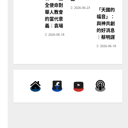
宣
3
全使命對
教
2026-06-23
「天國的
神
華人教會
學
在
普世宣教
福音」：
的當代意
教
育
如
向穆斯林傳福音的可行策略
與神共創
義｜袁瑒
｜黃約瑟
的好消息
2026-06-18
｜蔡明謀
2025-02-20
4
2026-06-18
普世宣教
差傳過來人的佳美見證｜歐
陽瑞萍
2025-02-20
5
普世宣教
馬來西亞華人的農曆新年｜
余自力
2025-02-18
6
普世宣教