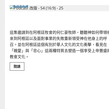
雙
教會發展
職
實
踐
在逆境中成長的阿根廷教會
這集邀請到在阿根廷牧會的何仁豪牧師，聽聽神如何帶領
來到阿根廷以及面對事業的失敗重新領受神在他身上的呼
召。並在阿根廷這個有別於華人文化的文化衝擊，看見在
「親愛」與「忠心」這兩種特質去塑造一個享受上帝豐盛
教會文化。
Read
閱讀
more
about
在
逆
境
中
成
長
的
阿
根
廷