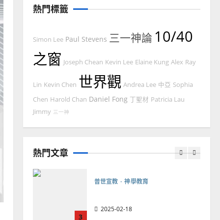
熱門標籤
忠、溫淑芳
2025-02-20
7
10/40
三一神論
Paul Stevens
Simon Lee
教會發展
門徒培育
之窗
如何以國度思維建造地方堂
Joseph Chean
Kevin Lee
Elaine Kung
Alex
Ray
會？
世界觀
Lin
Kevin Chen
Andrea Lee
中亞
Sophia
2024-01-09
1
Daniel Fong
Chen
Harold Chan
丁聖材
Patricia Lau
普世宣教
Jimmy
三一神
福音未及之民的定義、現況
及反思｜葉大銘
熱門文章
2025-02-18
2
普世宣教
神學教育
宣教的整全使命｜王永信
2025-02-18
3