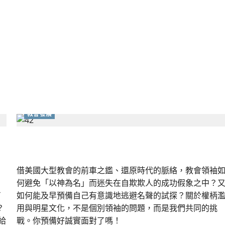
「禾
場」
教會發展
該怎麼看教會圈的明星文化？
」
借美國大型教會的前車之鑑、還原時代的脈絡，教會領袖
何避免「以神為名」而迷失在自欺欺人的成功假象之中？
了
如何能及早預備自己有意識地逃避名聲的試探？關於權柄
？
用與明星文化，不是個別領袖的問題，而是我們共同的挑
給
戰。你預備好誠實面對了嗎！