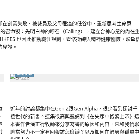
在工作中回應上帝
卻在創業失敗、被裁員及父母罹癌的低谷中，重新思考生命意
ng」的召命觀：先明白神的呼召（Calling），建立合神心意的內在
命。HKPES 也因此推動職涯規劃、靈修操練與精神健康關懷，盼望
的見證。
職場使命
當努力過後卻沒有回報：在過勞與孤單中抱緊上帝
章
近年的討論都集中在Gen Z跟Gen Alpha，很少看到探討千
、
禧世代的新書。這集很高興邀請到《在失序中抱緊上帝》
章
本書作者潘正行牧師來分享寫書的原因和內容，來和我們
其
聊當努力不一定有回報該怎麼辦？以及如何在過勞與孤單