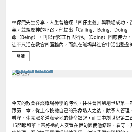
職涯規劃與召命的交匯：
林保熙先生分享，人生曾追逐「四仔主義」與職場成功，
義，並經歷神的呼召。他提出「Calling、Being、Doi
命（Being），再以實際工作與行動（Doing）回應使
徒不只活在教會四面牆內，而能在職場與社會中活出整全
Read
閱讀
more
about
職
神學教育
職場使命
涯
規
劃
不玩世界的遊戲：成為職場的祭司與守望者
與
召
命
的
交
今天的教會在談職場神學的時候，往往會回到創世紀第一
匯：
在
跟第二章，從上帝按祂自己的形象造人之後，賦予人管理
工
看守、生養眾多遍滿全地的使命談起，而其中創世紀第二
作
中
15節耶和華上帝將祂的人安置在伊甸園使他修理、看守，
回
應