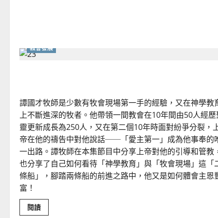
教
會
教會發展
牧養的挫敗與成長
譚國才牧師是少數有牧會現場第一手的經驗，又在神學教
上不斷進深的牧者。他帶領一間教會在10年間由50人經歷
靈更新成長為250人，又在第二個10年時面對紛爭分裂，
帝在他的禱告中對他說話──「愛主第一」成為他事奉的
一出路。譚牧師在本集節目中分享上帝對他的引導和管教
也分享了自己如何看待「神學教育」與「牧會現場」這「
條船」，腳踏兩條船的前進之路中，他又是如何體會主恩
富！
Read
閱讀
more