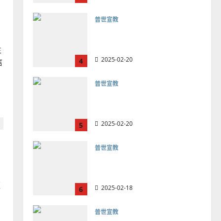
普世宣教
向穆斯林傳福音的可行策略
｜黃約瑟
生
2025-02-20
4
信
普世宣教
差傳過來人的佳美見證｜歐
陽瑞萍
2025-02-20
5
普世宣教
馬來西亞華人的農曆新年｜
余自力
這
2025-02-18
6
聊
中
普世宣教