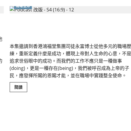
息
職場使命
的
學
習
之
在神眼裡，職場中的成功是什麼？如何在職場中活出
路
正直與整全？
他
本集邀請到香港鴻福堂集團司徒永富博士從他多元的職場
練，重新定義什麼是成功，體現上帝對人生命的心意，不
的
追求世俗眼中的成功。而我們的工作不應只是一種做事
(doing)，更是一種存在(being)，我們被呼召成為上帝的子
民，應發揮所賜的恩賜才能，並在職場中實踐整全使命。
Read
閱讀
more
about
在
神
眼
裡，
職
場
中
的