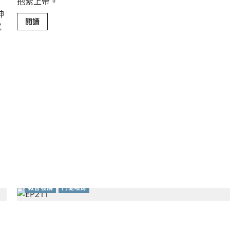
抱緊上帝。
神
Read
閱讀
究
more
about
當
努
力
過
後
卻
沒
有
回
報：
在
過
勞
與
孤
單
中
抱
緊
上
帝
教會發展
門徒培育
終結夾層領袖的耗竭：從授權到安息的學習之路