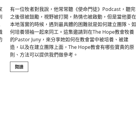
家
有一位牧者對我說，他常常聽《使命門徒》Podcast，聽完
到
之後很被鼓勵，視野被打開，熱情也被啟動，但是當他要
他
本地落實的時候，遇到最具體的困難就是如何建立團隊、
職
何培養領袖一起來同工。這集邀請到在The Hope教會牧養
的
的Pastor Juny，來分享她如何在教會當中被培養、被建
造，以及在建立團隊上面，The Hope教會有哪些寶貴的原
則、方法可以提供我們做參考。
Read
閱讀
more
about
終
結
夾
層
領
袖
的
耗
竭：
從
授
權
到
安