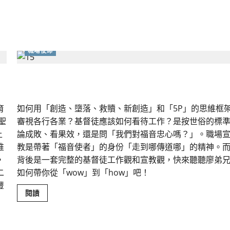
成
功
是
什
麼？
如
何
職場使命
在
職
場
中
「職場」即「禾場」
活
出
正
直
育
如何用「創造、墮落、救贖、新創造」和「5P」的思維框
與
整
聖
審視各行各業？基督徒應該如何看待工作？是按世俗的標
全？
上
論成敗、看果效，還是問「我們對福音忠心嗎？」。職場
唯
教是帶著「福音使者」的身份「走到哪傳道哪」的精神。
，
背後是一套完整的基督徒工作觀和宣教觀，快來聽聽廖弟
二
如何帶你從「wow」到「how」吧！
豐
Read
閱讀
more
about
「職
場」
即