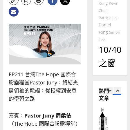
2025-
Kung
Kevin
德
的
陽
02-
國
農
Chen
瑞
20
華
曆
萍
Patricia Lau
7
人
新
Daniel
宣
年
2025-
Fong
Simon
教會發展
教
｜
02-
Lee
門徒培育
經
余
20
10/40
如
歷
自
何
｜
力
以
之窗
1
吳
國
振
2025-
普世宣教
度
EP211 台灣The Hope 國際合
忠
02-
思
福
、
18
盼靈糧堂Pastor Juny：終結夾
維
音
溫
熱門
層領袖的耗竭：從授權到安息
建
未
淑
文章
2
造
的學習之路
及
芳
地
之
普世宣教
方
民
2025-
嘉賓：
Pastor Juny 周柔依
神學教育
堂
的
02-
宣
（The Hope 國際合盼靈糧堂）
會
定
20
教