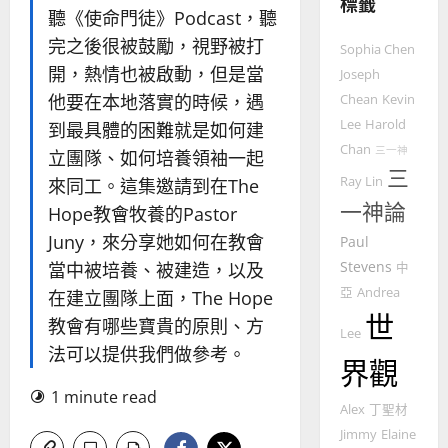
標籤
的
3
聽《使命門徒》Podcast，聽
整
完之後很被鼓勵，視野被打
普世宣教
全
Sophia Chen
使
向
開，熱情也被啟動，但是當
Joseph
命
穆
他要在本地落實的時候，遇
Chean
Kevin
｜
斯
Lee
Harold
到最具體的困難就是如何建
4
王
林
Chan
三一神
立團隊、如何培養領袖一起
永
傳
三
普世宣教
信
福
Ray Lin
來同工。這集邀請到在The
差
音
一神論
Hope教會牧養的Pastor
傳
的
2025-
Juny，來分享她如何在教會
Paul
過
可
02-
5
Stevens
來
當中被培養、被建造，以及
18
行
中
人
策
亞
Andrea
在建立團隊上面，The Hope
普世宣教
的
略
世
教會有哪些寶貴的原則、方
馬
佳
Lee
｜
法可以提供我們做參考。
來
美
黃
界觀
西
見
約
1 minute read
6
亞
證
瑟
Alex
丁聖材
華
｜
Jimmy
Elaine
普世宣教
人
歐