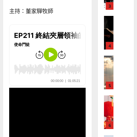
？
義
的
3
、
主持：董家驊牧師
整
現
2024-
普世宣教
全
況
01-
使
向
09
及
命
穆
反
｜
斯
思
4
王
林
｜
永
傳
葉
普世宣教
信
福
大
差
音
銘
傳
的
2025-
過
可
02-
2025-
5
來
18
行
02-
人
策
18
普世宣教
的
略
馬
佳
｜
來
美
黃
西
見
約
6
亞
證
瑟
華
｜