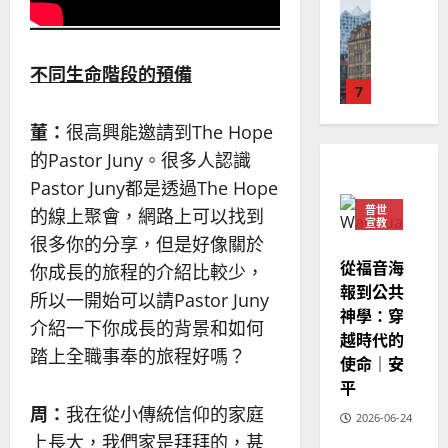
普世宣教
人
歐
2025-
德
的
陽
02-
國
農
瑞
20
華
不同生命階段的預備
曆
萍
7
人
新
宣
年
2025-
董：
很高興能邀請到The Hope
教會發展
教
｜
02-
門徒培育
的Pastor Juny。很多人認識
經
余
20
如
歷
自
Pastor Juny都是透過The Hope
何
｜
力
普世
的線上聚會，網路上可以找到
以
1
宣教
吳
很多你的分享，但是好像關於
國
振
2025-
普世宣教
度
從福音海
忠
你成長的旅程的介紹比較少，
02-
思
福
報到公共
、
18
所以一開始可以請Pastor Juny
維
音
神學：穿
溫
介紹一下你成長的背景和如何
建
未
淑
越時代的
2
造
及
踏上全職事奉的旅程好嗎？
芳
使命｜安
地
之
平
普世宣教
方
民
2025-
周：
我在從小傳統信仰的家庭
神學教育
堂
的
2026-06-24
02-
宣
上長大，我們家是拜拜的，甚
會
定
20