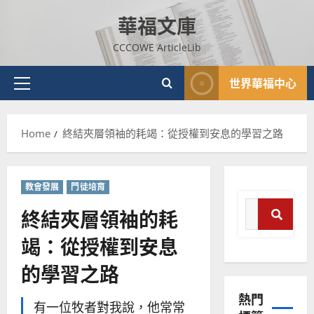
Skip
華福文庫
to
content
CCCOWE ArticleLib
世界華福中心
Primary
Menu
Home
終結夾層領袖的耗竭：從授權到安息的學習之路
教會發展
門徒培育
Search
終結夾層領袖的耗
for:
竭：從授權到安息
Search
普世宣教
的學習之路
神學教育
宣
熱門
教
有一位牧者對我說，他常常