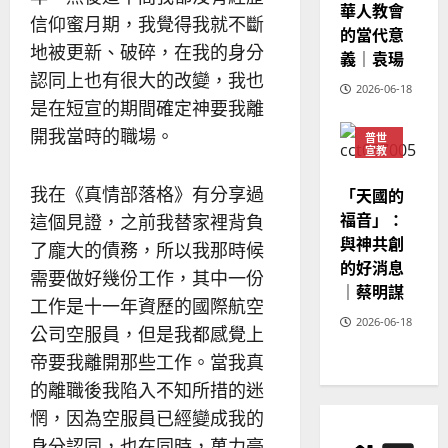
華人教會
20
信仰蜜月期，我覺得我就不斷
的當代意
地被更新、破碎，在我的身分
義｜袁瑒
認同上也有很大的改變，我也
2026-06-18
是在短宣的期間確定神要我離
開我當時的職場。
普世
宣教
神學
教育
我在《真情部落格》有分享過
「天國的
福音」：
這個見證，之前我替家裡背負
與神共創
了龐大的債務，所以我那時候
的好消息
需要做好幾份工作，其中一份
｜蔡明謀
工作是十一年資歷的國際航空
2026-06-18
公司空服員，但是我都感覺上
帝要我離開那些工作。當我真
的離職後我陷入不知所措的迷
惘，因為空服員已經變成我的
身分認同，也在同時，萬力豪