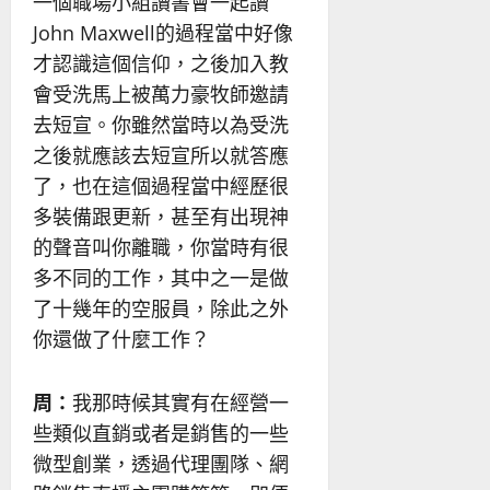
一個職場小組讀書會一起讀
John Maxwell的過程當中好像
才認識這個信仰，之後加入教
會受洗馬上被萬力豪牧師邀請
去短宣。你雖然當時以為受洗
之後就應該去短宣所以就答應
了，也在這個過程當中經歷很
多裝備跟更新，甚至有出現神
的聲音叫你離職，你當時有很
多不同的工作，其中之一是做
了十幾年的空服員，除此之外
你還做了什麼工作？
周：
我那時候其實有在經營一
些類似直銷或者是銷售的一些
微型創業，透過代理團隊、網