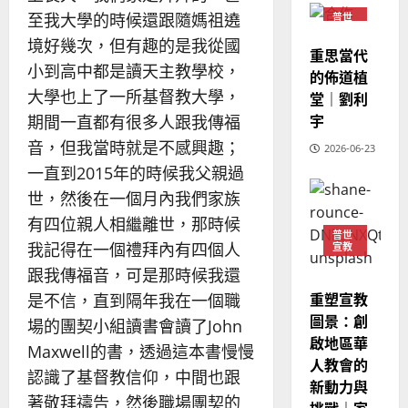
教
？
義
至我大學的時候還跟隨媽祖遶
普世
的
3
宣教
、
境好幾次，但有趣的是我從國
整
重思當代
現
2024-
普世宣教
小到高中都是讀天主教學校，
全
況
的佈道植
01-
使
向
09
及
大學也上了一所基督教大學，
堂｜劉利
命
穆
反
宇
期間一直都有很多人跟我傳福
｜
斯
思
音，但我當時就是不感興趣；
4
王
2026-06-23
林
｜
永
傳
一直到2015年的時候我父親過
葉
普世宣教
信
福
大
世，然後在一個月內我們家族
差
音
銘
有四位親人相繼離世，那時候
傳
的
2025-
普世
我記得在一個禮拜內有四個人
宣教
過
可
02-
2025-
5
來
18
行
跟我傳福音，可是那時候我還
02-
人
策
18
重塑宣教
是不信，直到隔年我在一個職
普世宣教
的
略
圖景：創
場的團契小組讀書會讀了John
馬
佳
｜
啟地區華
來
美
Maxwell的書，透過這本書慢慢
黃
人教會的
西
見
約
認識了基督教信仰，中間也跟
新動力與
6
亞
證
瑟
著敬拜禱告，然後職場團契的