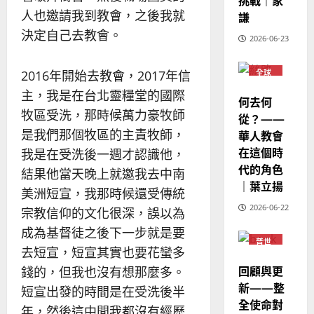
挑戰｜家
華
｜
普世宣教
人也邀請我到教會，之後我就
人
謙
歐
2025-
德
的
陽
決定自己去教會。
02-
2026-06-23
國
農
瑞
20
華
曆
萍
2016年開始去教會，2017年信
7
全球
人
新
華人
宣
年
教會
主，我是在台北靈糧堂的國際
2025-
何去何
教
普世
｜
02-
牧區受洗，那時候萬力豪牧師
宣教
從？——
經
余
20
是我們那個牧區的主責牧師，
華人教會
歷
自
在這個時
｜
我是在受洗後一週才認識他，
力
代的角色
吳
結果他當天晚上就邀我去中南
振
｜葉立揚
2025-
美洲短宣，我那時候還受傳統
忠
02-
2026-06-22
宗教信仰的文化很深，誤以為
、
18
溫
成為基督徒之後下一步就是要
普世
淑
去短宣，短宣其實也要花蠻多
宣教
芳
回顧與更
錢的，但我也沒有想那麼多。
新——整
短宣出發的時間是在受洗後半
2025-
全使命對
02-
年，然後這中間我都沒有經歷