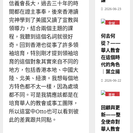
｜
02-
信義會長大，過去三十年的時
經
余
20
2026-06-23
間都在證主事奉，後來香港讀
歷
自
｜
力
完神學到了美國又讀了宣教與
全球
吳
領導力，結合兩個主題的課
華人
振
教會
2025-
何去何
程，我聽到這個名詞就很好
普世
忠
02-
宣教
從？——
奇。回到香港也從事了許多領
、
18
華人教會
溫
袖培育，特別剛才提到領袖培
在這個時
淑
育的這個對象其實來自不同的
代的角色
芳
地方，包括香港本地、中國大
｜葉立揚
陸、北美、紐澳。我想每個地
2025-
2026-06-22
02-
方特色都不太一樣，因為處境
20
都不同。可是我猜應該都是在
普世
宣教
培育華人的教會或事工團隊，
回顧與更
所以這當中Otto也可以看到彼
新——整
此的差異跟共同點。
全使命對
華人教會