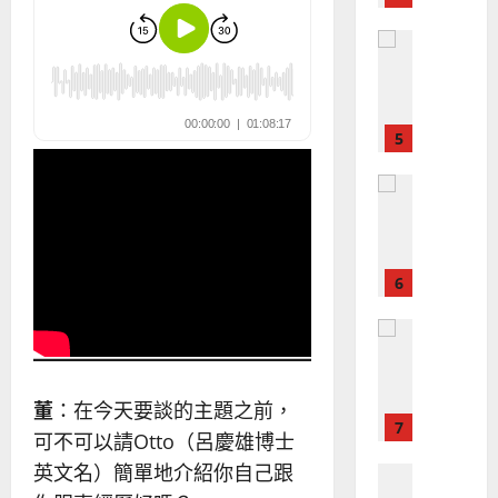
｜
永
傳
葉
普世宣教
信
福
大
差
音
銘
傳
的
2025-
過
可
02-
2025-
5
來
18
行
02-
人
策
18
普世宣教
的
略
馬
佳
｜
來
美
黃
西
見
約
6
亞
證
瑟
華
｜
普世宣教
人
歐
2025-
德
的
陽
02-
國
農
瑞
20
華
曆
董
：在今天要談的主題之前，
萍
7
人
新
可不可以請Otto（呂慶雄博士
宣
年
2025-
英文名）簡單地介紹你自己跟
教會發展
教
｜
02-
門徒培育