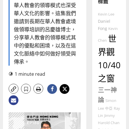
標籤
永
傳
華人教會的領導模式也深受
普世宣教
信
福
華人文化的影響。這集我們
差
音
Kevin Lee
傳
的
邀請到長期在華人教會處境
Daniel
2025-
過
可
02-
Fong
做領導培訓的呂慶雄博士，
Kevin
5
來
18
行
世
分享華人教會的領導模式其
人
策
Chen
普世宣教
中的優點和困境，以及在這
的
略
界觀
馬
佳
｜
文化脈絡中如何做好領受與
來
美
黃
傳承。
10/40
西
見
約
6
亞
證
瑟
1 minute read
之窗
華
｜
普世宣教
人
歐
2025-
德
三一神
的
陽
02-
國
農
瑞
20
論
華
Simon
曆
萍
7
人
新
Lee
中亞
Ray
宣
年
Lin
Jimmy
2025-
教會發展
教
｜
02-
Harold Chan
門徒培育
經
余
20