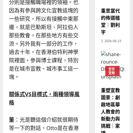
分則是接觸職場裡的領袖。也
4
宣教
王
林
｜
永
傳
因為有參與跨文化宣教這塊的
重思當代
葉
普世宣教
信
福
的佈道植
大
一些研究，所以有接觸中東那
差
音
銘
堂｜劉利
邊，就是巴勒斯坦、阿拉伯人
傳
的
2025-
宇
那些教會，在那些地方有些交
過
可
02-
2025-
5
2026-06-23
來
18
行
流。另外我有一部分的工作，
02-
人
策
18
過去十年，在香港伯特利神學
普世宣教
的
略
院裡面，參與博士課程，特別
馬
佳
｜
來
美
是在城市宣教、城市事工這一
黃
普世
宣教
西
見
約
塊。
6
亞
證
瑟
華
｜
重塑宣教
普世宣教
人
關係式VS目標式，兩種領導風
歐
2025-
圖景：創
德
的
陽
格
02-
啟地區華
國
農
瑞
20
人教會的
華
曆
萍
新動力與
7
人
董
：光是聽這個介紹就很期待
新
挑戰｜家
宣
年
等一下的對話，Otto是在香港
2025-
教
謙