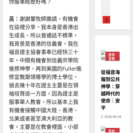
你服事經歷好嗎？
經
余
20
如
歷
自
何
｜
力
呂：
謝謝董牧師邀請，有機會
以
1
吳
國
在這裡分享。我本身是香港出
振
2025-
普世宣教
度
忠
生成長，所以普通話不標準。
02-
思
福
、
18
我背景是香港的信義會，我在
維
音
溫
福音證主協會事奉已經快三十
建
未
淑
普世
2
造
及
宣教
年。中間有機會到信義宗學院
芳
地
之
進修神學，再到美國的Fuller進
普世宣教
從福音海
方
民
2025-
修宣教跟領導學的博士學位，
神學教育
堂
報到公共
的
02-
宣
過去幾十年在證主主要是在領
會
定
神學：穿
20
教
？
義
越時代的
袖培育這一方面。因為證主是
的
3
、
使命｜安
服事華人教會，所以基本上我
整
現
2024-
平
普世宣教
有機會接觸中國大陸、香港、
全
況
01-
使
向
2026-06-24
09
及
北美或者甚至澳大利亞的教
命
穆
反
會。主要是在教會裡面，小部
｜
斯
思
普世