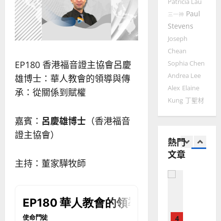
Patricia Lau
如
歷
自
Paul
何
三一神
｜
力
以
Stevens
1
吳
國
振
Joseph
2025-
普世宣教
度
忠
Chean
02-
思
福
、
18
EP180 香港福音證主協會呂慶
Sophia Chen
維
音
溫
Andrea Lee
雄博士：華人教會的領導與傳
建
未
淑
Alex
Elaine
2
造
及
承：從關係到賦權
芳
Kung
丁聖材
地
之
普世宣教
方
民
2025-
神學教育
嘉賓：
呂慶雄博士
（香港福音
堂
的
02-
宣
會
證主協會）
定
20
熱門
教
？
義
文章
的
3
、
主持：董家驊牧師
整
現
2024-
普世宣教
全
況
01-
使
向
09
及
命
穆
反
｜
斯
思
4
王
林