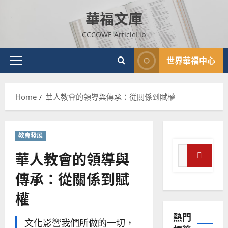
Skip
華福文庫
to
content
CCCOWE ArticleLib
世界華福中心
Primary
Menu
Home
華人教會的領導與傳承：從關係到賦權
普世宣教
神學教育
宣
教會發展
教
Search
的
3
華人教會的領導與
for:
整
Search
傳承：從關係到賦
普世宣教
全
使
向
權
命
穆
｜
斯
熱門
4
王
林
文化影響我們所做的一切，