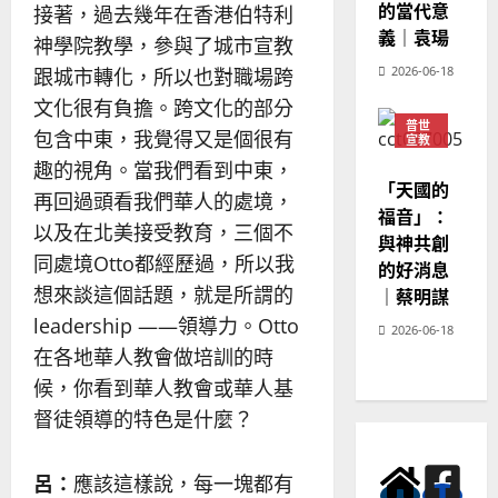
的當代意
接著，過去幾年在香港伯特利
義｜袁瑒
神學院教學，參與了城市宣教
2026-06-18
跟城市轉化，所以也對職場跨
文化很有負擔。跨文化的部分
普世
包含中東，我覺得又是個很有
宣教
神學
趣的視角。當我們看到中東，
教育
「天國的
再回過頭看我們華人的處境，
福音」：
以及在北美接受教育，三個不
與神共創
同處境Otto都經歷過，所以我
的好消息
想來談這個話題，就是所謂的
｜蔡明謀
leadership ——領導力。Otto
2026-06-18
在各地華人教會做培訓的時
候，你看到華人教會或華人基
督徒領導的特色是什麼？
呂：
應該這樣說，每一塊都有