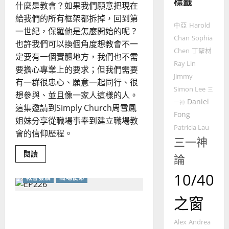
標籤
4
王
林
什麼是教會？如果我們願意把現在
永
傳
給我們的所有框架都拆掉，回到第
普世宣教
中亞
Harold
信
福
一世紀，保羅他是怎麼開始的呢？
差
音
Chan
Sophia
也許我們可以換個角度想教會不一
傳
的
2025-
Chen
丁聖材
定要有一個實體地方，我們也不需
過
可
02-
Ray Lin
要擔心專業上的要求；但我們需要
5
來
18
行
Jimmy
有一群很忠心、願意一起同行、很
人
策
Simon Lee
普世宣教
三
的
略
想參與、並且像一家人這樣的人。
Daniel
馬
一神
佳
｜
這集邀請到Simply Church周雪鳳
Fong
來
美
黃
姐妹分享從職場事奉到建立職場教
西
見
約
Patricia Lau
會的信仰歷程。
6
亞
證
瑟
三一神
華
｜
Read
閱讀
論
普世宣教
人
more
歐
2025-
about
德
的
陽
02-
天
10/40
教會發展
職場使命
國
天
農
瑞
20
相
華
曆
萍
見
之窗
7
當職場不只是禾場：活出神
Simply
人
新
Church：
宣
年
國價值觀的雙職實踐
始
2025-
Alex
Andrea
教會發展
於
教
｜
02-