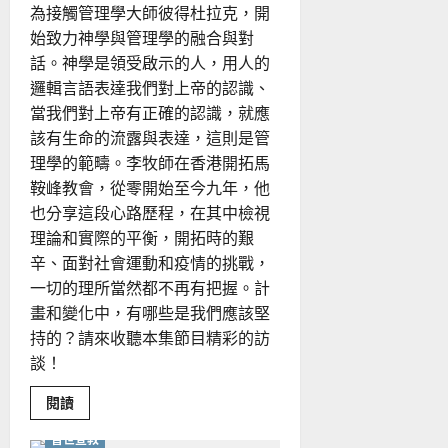
為接觸管理學大師彼得杜拉克，開
始致力神學與管理學的融合與對
話。神學是領受啟示的人，用人的
邏輯言語表達我們對上帝的認識、
當我們對上帝有正確的認識，就應
該有生命的流露與表達，這則是管
理學的範疇。李牧師在香港開拓馬
鞍峰教會，從零開始至今九年，他
也分享這段心路歷程，在其中檢視
理論和實際的平衡，開拓時的艱
辛、面對社會運動和疫情的挑戰，
一切的理所當然都不再有把握。計
畫和變化中，有哪些是我們應該堅
持的？請來收聽本集節目精彩的訪
談！
Read
閱讀
全球華人教會
more
教會發展
about
普世宣教
動