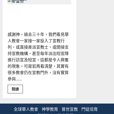
盪
時
代
我是宣教教牧：幫助教會成
的
領
為使命性的教會｜林祥源
導
與
管
理
感謝神，過去三十年，我們看見華
人教會一家接一家投入了宣教行
列，或直接差派宣教士，或間接支
持宣教機構，甚至每年派出短宣隊
進行訪宣及短宣，這都是令人興奮
的現象。可是若再看清楚，其實有
很多教會仍在宣教門外，沒有實質
參與......
Read
閱讀
more
about
我
是
宣
全球華人教會
神學教育
普世宣教
門徒培育
教
教