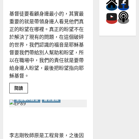
年
—
世
基督徒要看顧身邊最小的，其實最
代
傳
重要的就是帶領身邊人看見他們真
承
與
正的盼望在哪裡。真正的盼望不在
創
新
於解決了現有的問題，在這個破碎
的世界，我們認識的福音是耶穌基
督要我們帶給別人幫助和盼望，所
以在職場中，我們的責任就是要帶
給身邊人盼望，最後把盼望指向耶
穌基督。
Read
閱讀
more
about
全球華人教會
普世宣教
職
場
牧
養
動盪時代的領導與管理
與
宣
教
李志剛牧師原是工程背景，之後因