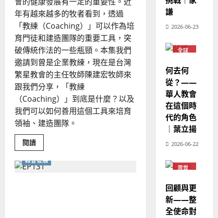
挑戰｜家
宣
會的健康發展有一定的重要性。近
年
2025-
教
謙
｜
年有越來越多的牧者看到，透過
02-
經
余
20
「教練（Coaching）」可以作為培
2026-06-23
歷
自
育門徒和建造團隊的重要工具，突
｜
力
破傳統作法的一些瓶頸。本集我們
全球
吳
華人
邀請到曾是企業教練，現在是台灣
教會
振
2025-
何去何
繁星教會的主任牧師陳建宏牧師來
普世
忠
02-
宣教
從？——
、
跟我們分享，「教練
18
華人教會
溫
（Coaching）」到底是什麼？以及
在這個時
淑
我們可以如何善用這個工具來培育
代的角色
芳
領袖、建造團隊。
｜葉立揚
2025-
Read
閱讀
2026-06-22
more
02-
about
20
教會發展
透
普世
過
宣教
「教
練
青年牧養青年—世代傳承與
回顧與更
（Coaching）」
培
創新
新——整
育
領
全使命對
袖