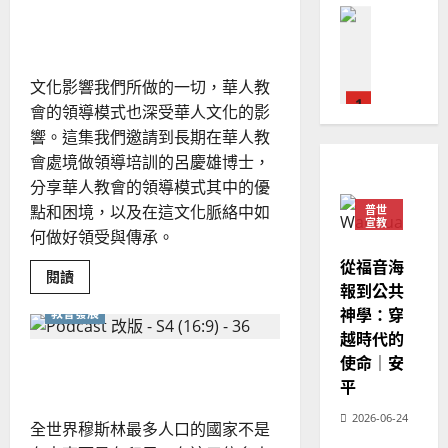
教會發展
領
教
｜
02-
袖
關係到賦權
門徒培育
經
的
余
20
耗
如
歷
自
竭：
何
從
｜
力
文化影響我們所做的一切，華人教
授
以
1
吳
權
會的領導模式也深受華人文化的影
國
到
振
2025-
安
普世宣教
度
響。這集我們邀請到長期在華人教
忠
息
02-
思
的
福
會處境做領導培訓的呂慶雄博士，
、
18
學
維
音
溫
分享華人教會的領導模式其中的優
習
之
建
未
淑
點和困境，以及在這文化脈絡中如
普世
路
2
造
及
宣教
芳
何做好領受與傳承。
地
之
普世宣教
從福音海
方
民
Read
2025-
閱讀
神學教育
堂
more
報到公共
的
02-
about
宣
會
定
神學：穿
教會發展
20
華
教
人
？
義
越時代的
教
的
3
、
會
使命｜安
從傳統中創新的植堂文化
整
的
現
2024-
平
領
普世宣教
全
況
01-
導
與
使
向
2026-06-24
09
及
全世界穆斯林最多人口的國家不是
傳
命
穆
承：
反