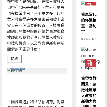
在中東而是在印尼，在這三億多人
從
｜
斯
思
普世
關
口中有10%是基督徒，華人和華裔
4
宣教
王
林
係
｜
到
也在這當中占了一千萬之多，印尼
永
傳
重思當代
葉
賦
普世宣教
信
華人教會從許多角度來看都被上帝
權
福
的佈道植
大
差
音
安置在一個重要的位置上。這集邀
銘
堂｜劉利
傳
的
2025-
請到印尼華福聯區的總幹事洪繼育
宇
過
可
02-
2025-
牧師來和我們分享印尼華人教會的
5
2026-06-23
來
18
行
02-
挑戰和機會，以及教會更新與創新
人
策
18
關鍵的因素是什麼。
普世宣教
的
略
馬
佳
｜
Read
閱讀
來
美
黃
more
普世
about
宣教
西
見
約
教會發展
從
6
亞
證
瑟
傳
統
華
｜
重塑宣教
中
透過「教練
普世宣教
人
歐
創
2025-
圖景：創
新
德
（Coaching）」培育領袖
的
陽
02-
的
啟地區華
國
農
植
瑞
20
堂
人教會的
華
曆
萍
文
新動力與
7
「團隊建造」和「領袖培育」對堂
人
化
新