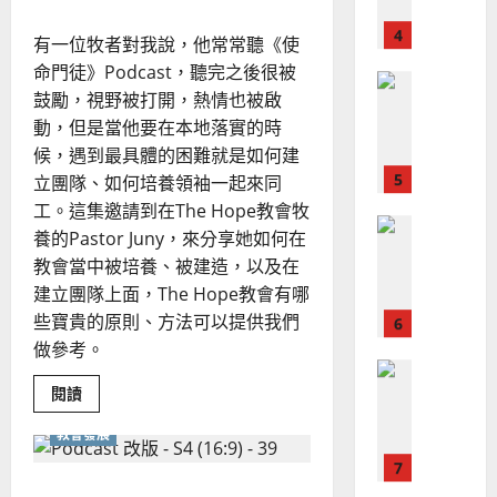
｜
斯
思
活
4
王
林
｜
出
有一位牧者對我說，他常常聽《使
神
永
傳
葉
國
普世宣教
命門徒》Podcast，聽完之後很被
信
福
價
大
值
差
音
鼓勵，視野被打開，熱情也被啟
銘
觀
傳
的
的
2025-
動，但是當他要在本地落實的時
雙
過
可
02-
候，遇到最具體的困難就是如何建
職
2025-
5
來
實
18
行
02-
立團隊、如何培養領袖一起來同
踐
人
策
18
工。這集邀請到在The Hope教會牧
普世宣教
的
略
養的Pastor Juny，來分享她如何在
馬
佳
｜
來
教會當中被培養、被建造，以及在
美
黃
西
見
建立團隊上面，The Hope教會有哪
約
6
亞
證
瑟
些寶貴的原則、方法可以提供我們
華
｜
做參考。
普世宣教
人
歐
2025-
德
的
陽
Read
02-
閱讀
more
國
農
瑞
20
about
華
曆
教會發展
萍
終
結
7
人
新
夾
宣
年
層
華人教會的領導與傳承：從
2025-