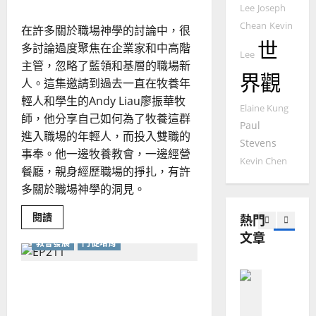
職
門徒培育
Lee
Joseph
經
余
場
20
如
又
Chean
Kevin
歷
自
在許多關於職場神學的討論中，很
不
何
｜
世
止
力
多討論過度聚焦在企業家和中高階
於
以
1
Lee
吳
職
主管，忽略了藍領和基層的職場新
國
場
振
界觀
2025-
人。這集邀請到過去一直在牧養年
普世宣教
度
忠
02-
輕人和學生的Andy Liau廖振華牧
思
福
、
18
Elaine Kung
維
音
師，他分享自己如何為了牧養這群
溫
Paul
建
未
進入職場的年輕人，而投入雙職的
淑
Stevens
2
造
及
芳
事奉。他一邊牧養教會，一邊經營
Kevin Chen
地
之
餐廳，親身經歷職場的掙扎，有許
普世宣教
方
民
2025-
多關於職場神學的洞見。
神學教育
堂
的
02-
宣
會
定
20
Read
閱讀
熱門
教
？
義
more
about
文章
的
3
、
教會發展
門徒培育
當
整
職
現
2024-
場
普世宣教
全
況
01-
不
終結夾層領袖的耗竭：從授
使
向
只
09
及
是
權到安息的學習之路
命
穆
反
禾
場：