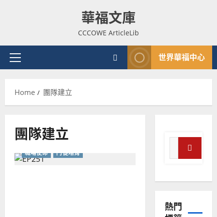
Skip
華福文庫
to
content
CCCOWE ArticleLib
世界華福中心
Primary
Menu
Home
團隊建立
普世宣教
神學教育
團隊建立
宣
Search
教
職場使命
門徒培育
for:
的
3
Search
整
普世宣教
天天相見 Simply Church：
全
使
向
始於職場又不止於職場
命
穆
熱門
｜
斯