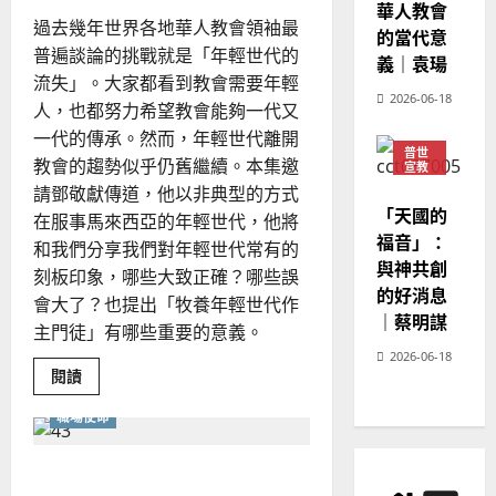
華人教會
過去幾年世界各地華人教會領袖最
的當代意
普遍談論的挑戰就是「年輕世代的
義｜袁瑒
流失」。大家都看到教會需要年輕
2026-06-18
人，也都努力希望教會能夠一代又
一代的傳承。然而，年輕世代離開
普世
教會的趨勢似乎仍舊繼續。本集邀
宣教
請鄧敬獻傳道，他以非典型的方式
神學
教育
「天國的
在服事馬來西亞的年輕世代，他將
福音」：
和我們分享我們對年輕世代常有的
與神共創
刻板印象，哪些大致正確？哪些誤
的好消息
會大了？也提出「牧養年輕世代作
｜蔡明謀
主門徒」有哪些重要的意義。
2026-06-18
Read
閱讀
more
about
職場使命
青
年
牧
養
職場牧養與宣教
青