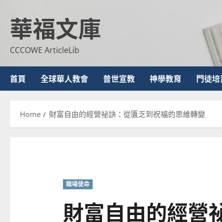
Skip
華福文庫
to
content
CCCOWE ArticleLib
首頁
全球華人教會
普世宣教
神學教育
門徒培
Home
財富自由的經營祕訣：從匱乏到祝福的思維轉變
職場使命
財富自由的經營