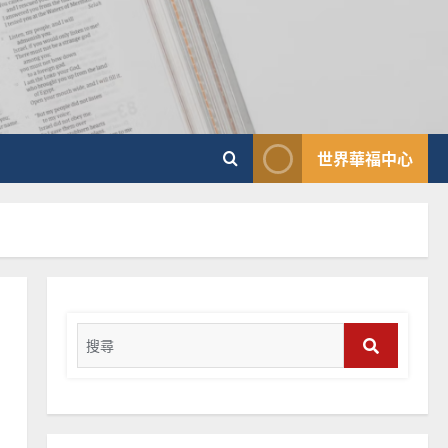
向穆斯林傳福音的可行策略
｜黃約瑟
2025-02-20
4
普世宣教
差傳過來人的佳美見證｜歐
世界華福中心
陽瑞萍
2025-02-20
5
普世宣教
馬來西亞華人的農曆新年｜
余自力
Search
2025-02-18
6
for:
Search
普世宣教
德國華人宣教經歷｜吳振
忠、溫淑芳