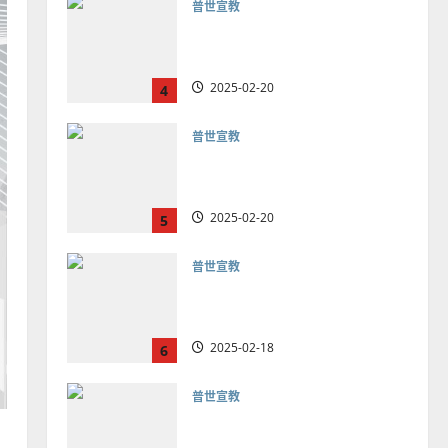
普世宣教
向穆斯林傳福音的可行策略
｜黃約瑟
2025-02-20
4
普世宣教
差傳過來人的佳美見證｜歐
陽瑞萍
2025-02-20
5
普世宣教
馬來西亞華人的農曆新年｜
余自力
2025-02-18
6
普世宣教
德國華人宣教經歷｜吳振