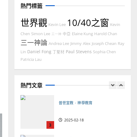
熱門標籤
2025-02-20
7
世界觀
10/40之窗
教會發展
門徒培育
Kevin Lee
Kevin
如何以國度思維建造地方堂
Chen
Simon Lee
中亞
Elaine Kung
Harold Chan
三一神
會？
三一神論
Andrea Lee
Jimmy
Alex
Joseph Chean
Ray
2024-01-09
1
Daniel Fong
Paul Stevens
Lin
丁聖材
Sophia Chen
普世宣教
Patricia Lau
福音未及之民的定義、現況
及反思｜葉大銘
熱門文章
2025-02-18
2
普世宣教
神學教育
宣教的整全使命｜王永信
2025-02-18
3