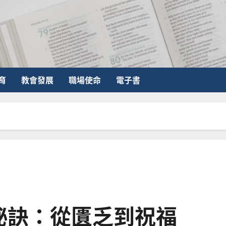
育
教會發展
職場使命
電子書
祕訣：從匱乏到祝福