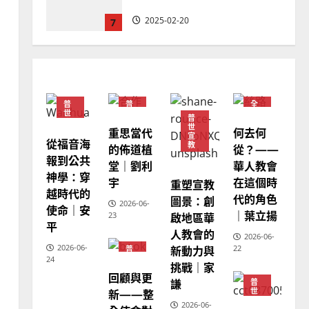
忠、溫淑芳
2025-02-20
7
教會發展
門徒培育
如何以國度思維建造地方堂
會？
普
普
全
2024-01-09
1
世
世
球
普
宣
宣
華
世
重思當代
何去何
教
教
人
宣
教
從福音海
普世宣教
教
的佈道植
從？——
會
報到公共
福音未及之民的定義、現況
堂｜劉利
華人教會
普
世
神學：穿
及反思｜葉大銘
宇
在這個時
重塑宣教
宣
越時代的
教
代的角色
圖景：創
2025-02-18
2
2026-06-
使命｜安
｜葉立揚
啟地區華
23
平
人教會的
2026-06-
普世宣教
神學教育
2026-06-
新動力與
22
普
世
宣教的整全使命｜王永信
24
挑戰｜家
宣
回顧與更
教
2025-02-18
謙
普
3
新——整
世
宣
2026-06-
教