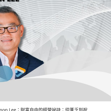
iwan Simon Lee：財富自由的經營祕訣：從匱乏到祝