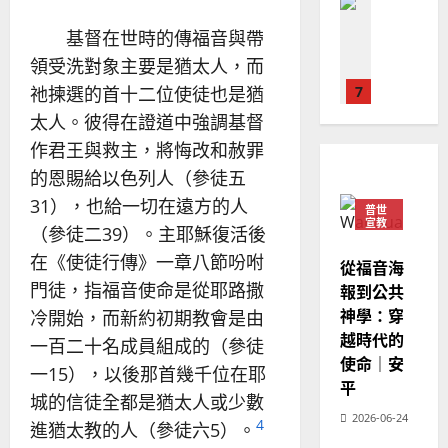
普世宣教
人
歐
2025-
德
的
陽
基督在世時的傳福音與帶
02-
國
農
瑞
20
領受洗對象主要是猶太人，而
華
曆
萍
祂揀選的首十二位使徒也是猶
7
人
新
宣
年
太人。彼得在證道中強調基督
2025-
教會發展
教
｜
02-
作君王與救主，將悔改和赦罪
門徒培育
經
余
20
的恩賜給以色列人（參徒五
如
歷
自
何
｜
31），也給一切在遠方的人
力
普世
以
1
宣教
吳
（參徒二39）。主耶穌復活後
國
振
2025-
在《使徒行傳》一章八節吩咐
普世宣教
度
從福音海
忠
02-
思
福
門徒，指福音使命是從耶路撒
報到公共
、
18
維
音
神學：穿
溫
冷開始，而新約初期教會是由
建
未
淑
越時代的
一百二十名成員組成的（參徒
2
造
及
芳
使命｜安
一15），以後那首幾千位在耶
地
之
平
普世宣教
方
民
城的信徒全都是猶太人或少數
2025-
神學教育
堂
的
2026-06-24
02-
4
進猶太教的人（參徒六5）。
宣
會
定
20