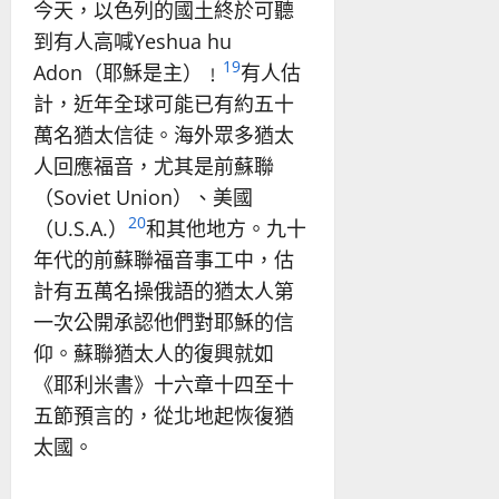
今天，以色列的國土終於可聽
到有人高喊Yeshua hu
19
Adon（耶穌是主）﹗
有人估
計，近年全球可能已有約五十
萬名猶太信徒。海外眾多猶太
人回應福音，尤其是前蘇聯
（Soviet Union）、美國
20
（U.S.A.）
和其他地方。九十
年代的前蘇聯福音事工中，估
計有五萬名操俄語的猶太人第
一次公開承認他們對耶穌的信
仰。蘇聯猶太人的復興就如
《耶利米書》十六章十四至十
五節預言的，從北地起恢復猶
太國。