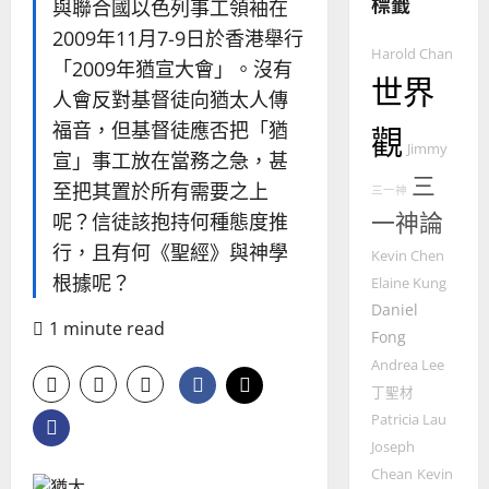
標籤
的
與聯合國以色列事工領袖在
3
整
2009年11月7-9日於香港舉行
普世宣教
全
Harold Chan
「2009年猶宣大會」。沒有
使
向
世界
人會反對基督徒向猶太人傳
命
穆
｜
斯
福音，但基督徒應否把「猶
觀
4
王
林
Jimmy
宣」事工放在當務之急，甚
永
傳
三
至把其置於所有需要之上
三一神
普世宣教
信
福
一神論
呢？信徒該抱持何種態度推
差
音
傳
的
行，且有何《聖經》與神學
2025-
Kevin Chen
過
可
02-
根據呢？
Elaine Kung
5
來
18
行
Daniel
人
策
1 minute read
普世宣教
Fong
的
略
馬
佳
｜
Andrea Lee
來
美
黃
丁聖材
西
見
約
Patricia Lau
6
亞
證
瑟
Joseph
華
｜
Chean
Kevin
普世宣教
人
歐