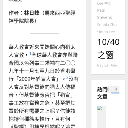
2025-
Lee
中亞
德
的
陽
02-
國
Paul
農
瑞
20
作者：
林日峰
（馬來西亞聖經
華
曆
Stevens
萍
神學院院長）
7
人
新
Sophia Chen
宣
年
2025-
Simon Lee
教會發展
教
｜
02-
10/40
門徒培育
經
余
20
華人教會近來開始關心向猶太
如
歷
自
之窗
何
1
｜
人宣教，
全球華人教會亦與聯
力
以
1
吳
合國以色列事工領袖在二○○
國
Ray Lin
Alex
振
2025-
九年十一月七至九日於香港舉
普世宣教
度
忠
02-
思
2
福
行「2009年猶宣大會」。
沒有
、
18
維
音
溫
人會反對基督徒向猶太人傳福
熱門
建
未
淑
音，但基督徒應否把「猶宣」
文章
2
造
及
芳
事工放在當務之急，甚至把其
地
之
普世宣教
方
民
置於所有需要之上呢？信徒該
2025-
神學教育
堂
的
02-
抱持何種態度推行，且有何
宣
會
定
20
《聖經》與神學根據呢？這是
教