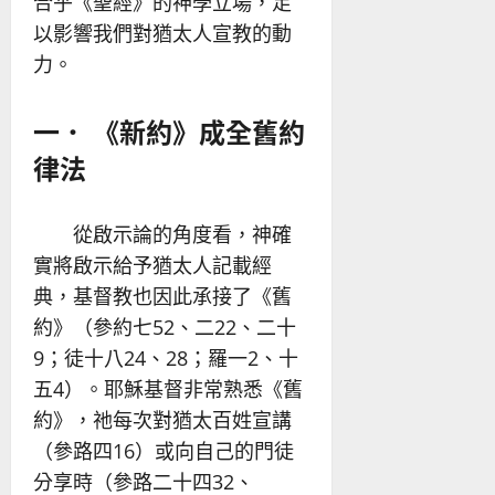
合乎《聖經》的神學立場，足
以影響我們對猶太人宣教的動
力。
一． 《新約》成全舊約
律法
從啟示論的角度看，神確
實將啟示給予猶太人記載經
典，基督教也因此承接了《舊
約》（參約七52、二22、二十
9；徒十八24、28；羅一2、十
五4）。耶穌基督非常熟悉《舊
約》，祂每次對猶太百姓宣講
（參路四16）或向自己的門徒
分享時（參路二十四32、