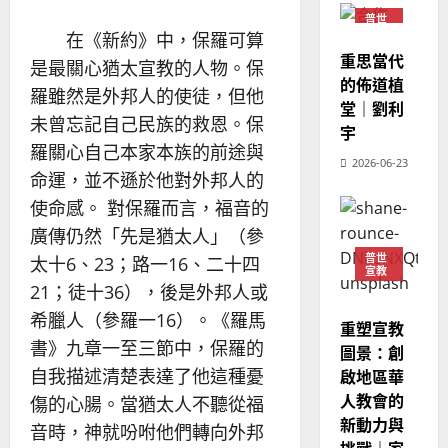
教
？
義
普世
的
3
宣教
、
在《新約》中，保羅可算
整
重思當代
現
2024-
是最關心猶太宣教的人物。保
普世宣教
全
況
的佈道植
01-
羅雖然是外邦人的使徒，但他
使
向
09
及
堂｜劉利
命
穆
未曾忘記自己民族的救恩。保
反
宇
｜
斯
思
羅關心自己本家本族的前途與
4
王
2026-06-23
林
｜
命運，並不遜於他對外邦人的
永
傳
葉
普世宣教
使命感。 對保羅而言，福音的
信
福
大
差
音
廣傳仍然「先是猶太人」（參
銘
傳
的
2025-
普世
太十6、23；路一16、二十四
宣教
過
可
02-
2025-
21；徒十36），後是外邦人或
5
來
18
行
02-
人
希臘人（參羅一16）。《羅馬
策
18
重塑宣教
普世宣教
的
略
書》九章一至三節中，保羅的
圖景：創
馬
佳
｜
自我描述清楚表達了他這種憂
啟地區華
來
美
黃
人教會的
傷的心腸。當猶太人不聽從福
西
見
約
新動力與
6
亞
證
瑟
音時，神就吩咐他們轉向外邦