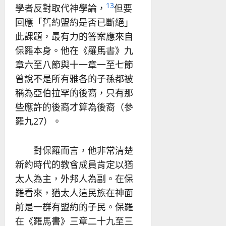
13
學者反對取代神學論，
但要
回應「舊約盟約是否已斷絕」
此課題，最有力的答案應來自
保羅本身。他在《羅馬書》九
章六至八節與十一章一至七節
曾說不是所有雅各的子孫都被
稱為亞伯拉罕的後裔，只有那
些應許的後裔才算為後裔（參
羅九27）。
對保羅而言，他非常清楚
新約時代的教會成員肯定以猶
太人為主，外邦人為副。在保
羅看來，猶太人這民族在神面
前是一群有盟約的子民。保羅
在《羅馬書》三章二十九至三