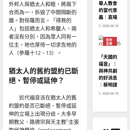
華人教會
外邦人與猶太人和睦，將兩下
20
的當代意
合而為一，拆毀了中間隔斷的
義｜袁瑒
牆。對保羅而言，「得救的
2026-06-18
人」包括猶太人和希臘人，兩
者沒有分別，因為眾人同有一
普世
位主，祂也厚待一切求告祂的
宣教
神學
人（參羅十12、13）。
教育
「天國的
福音」：
猶太人的舊約盟約已斷
與神共創
的好消息
絕、暫停或延伸？
｜蔡明謀
2026-06-18
近代福音派在猶太人的舊
約盟約是否已斷絕、暫停或延
伸的立場上出現分歧。大多早
5
期教父、路德宗與天主教
主張