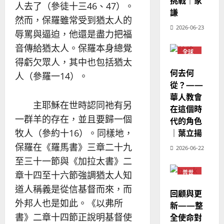
挑戰｜家
華
｜
人去了（參徒十三46、47）。
普世宣教
人
謙
歐
2025-
然而，保羅雖常受到猶太人的
德
的
陽
02-
2026-06-23
國
農
辱罵與逼迫，他還是盡力把福
瑞
20
華
曆
萍
音傳給猶太人。保羅本身總覺
7
全球
人
新
華人
得虧欠眾人，其中也包括猶太
宣
年
教會
2025-
何去何
人（參羅一14）。
教
普世
｜
02-
宣教
從？——
經
余
20
華人教會
歷
自
主耶穌在世時認同祂有另
在這個時
｜
力
一群羊的存在，並且要歸一個
代的角色
吳
振
｜葉立揚
牧人（參約十16）。同樣地，
2025-
忠
02-
保羅在《羅馬書》三章二十九
2026-06-22
、
18
至三十一節與《加拉太書》二
溫
普世
章十四至十六節強調猶太人知
淑
宣教
芳
道人稱義是從信基督而來，而
回顧與更
外邦人也是如此。《以弗所
新——整
2025-
書》二章十四節正說明基督使
全使命對
02-