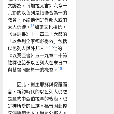
文認為，《加拉太書》六章十
六節的以色列是指聯合為一的
教會，不論他們是外邦人或猶
16
太人信徒。
加爾文也相信，
《羅馬書》十一章二十六節的
「以色列全家都必得救」包括
17
以色列人與外邦人。
他的
《以賽亞書》五十九章二十節
註釋也給予以色列人在末日中
18
與基督同歸於一的機會。
因此，對主耶穌與保羅而
言，新約時代的以色列人仍然
是盟約中亞伯拉罕的後裔，也
是神所愛的民族。福音因此優
先傳給猶太人，後是外邦人。