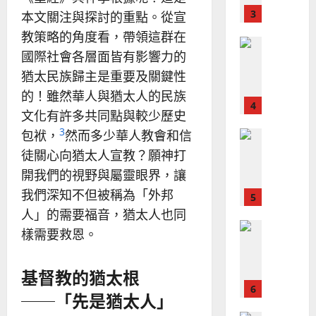
？
義
的
3
本文關注與探討的重點。從宣
、
整
現
2024-
教策略的角度看，帶領這群在
普世宣教
全
況
01-
國際社會各層面皆有影響力的
使
向
09
及
猶太民族歸主是重要及關鍵性
命
穆
反
｜
斯
思
的！雖然華人與猶太人的民族
4
王
林
｜
文化有許多共同點與較少歷史
永
傳
葉
3
包袱，
然而多少華人教會和信
普世宣教
信
福
大
差
音
徒關心向猶太人宣教？願神打
銘
傳
的
2025-
開我們的視野與屬靈眼界，讓
過
可
02-
2025-
我們深知不但被稱為「外邦
5
來
18
行
02-
人」的需要福音，猶太人也同
人
策
18
普世宣教
的
略
樣需要救恩。
馬
佳
｜
來
美
黃
基督教的猶太根
西
見
約
6
亞
證
瑟
──「先是猶太人」
華
｜