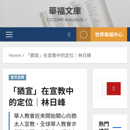
Skip
華福文庫
to
content
CCCOWE ArticleLib
世界華福中心
Primary
Menu
Home
「猶宣」在宣教中的定位｜林日峰
普世宣教
Search
「猶宣」在宣教中
for:
Search
的定位｜林日峰
普世宣教
神學教育
華人教會近來開始關心向猶
宣
熱門
太人宣教，全球華人教會亦
教