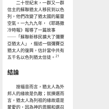
二十世紀末，一群又一群
信主的蘇聯猶太人移民到以色
列，他們改變了猶太國的屬靈
空氣。一九九九年，《耶路撒
冷時報》報導了一篇故事
──「蘇聯新移民擴大了彌賽
亞猶太人」，描述一個彌賽亞
猶太人的復興，估計當中共有
21
五千名以色列猶太信徒。
結論
按福音而言，猶太人為外
邦人的緣故是仇敵；就揀選而
言，猶太人為列祖的緣故還是
蒙愛的，因為神的恩賜和選召