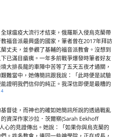
。全球瘟疫大流行才結束，俄羅斯入侵烏克蘭帶
教福音派最興盛的國家，筆者曾在2017年拜訪
克蘭丈夫，並參觀了基輔的福音派教會。沒想到
之下已滿目瘡痍。一年多前戰爭爆發時筆者好友
邊境大排長龍的車陣中苦等了五天五夜才通關，
的艱難當中，她傳簡訊跟我說：「此時便是試驗
便能證明我們信仰的純正。我深信即便是最糟的
4
」
的基督徒，而神也的確如她簡訊所說的透過戰亂
作家沙拉．茨爾察(Sarah Eekhoff
多激勵人心的見證傳出。她說：「如果你與烏克蘭的
他們。許多教會，連同一些神學院，正在成長，