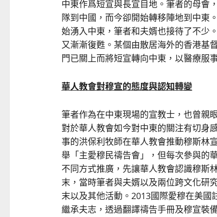
中東作爲短宣與長宣目地。筆者的母會
隊到中國，而今卻開始轉移陣地到中東。疫
始湧入中東，筆者和夫婿也接待了不少。這
又漸漸復甦。某個由散居海外的香港基
門已關上而將短宣轉向中東，以醫療服
華人教會對穆宣的態度與認知轉變
筆者作為在中東現場的宣教士，也曾親
對於華人教會如今對中東的關注有切身感
事的洪保利牧師在華人教會推動穆斯林
舉「主愛穆民禱告會」，但每次參與的
不同方式推廣，先讓華人教會認識穆斯林文
末，當時筆者與夫婿以及兩位跨文化研
末以及其他活動。2013國際愛穆在美
繼承夫志，透過翻譯禱告手冊及穆宣裝