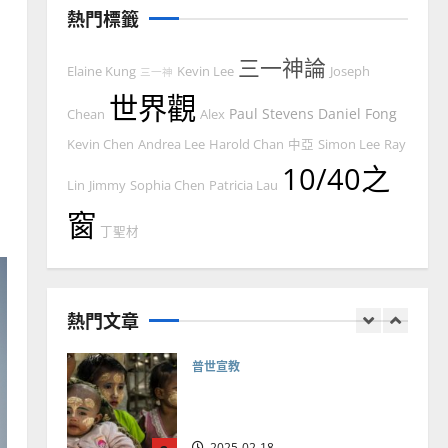
馬來西亞華人的農曆新年｜
熱門標籤
余自力
2025-02-18
6
三一神論
Elaine Kung
Kevin Lee
Joseph
三一神
世界觀
普世宣教
Paul Stevens
Daniel Fong
Chean
Alex
德國華人宣教經歷｜吳振
Kevin Chen
Andrea Lee
Harold Chan
中亞
Simon Lee
Ray
忠、溫淑芳
10/40之
Lin
Jimmy
Sophia Chen
Patricia Lau
2025-02-20
7
窗
丁聖材
教會發展
門徒培育
如何以國度思維建造地方堂
會？
熱門文章
2024-01-09
1
普世宣教
福音未及之民的定義、現況
及反思｜葉大銘
2025-02-18