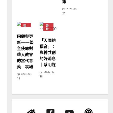
謙
2025-02-18
2
2026-06-
23
普世宣教
神學教育
宣教的整全使命｜王永信
普
普
世
世
宣
宣
2025-02-18
回顧與更
教
教
3
「天國的
神
新——整
學
福音」：
全使命對
教
普世宣教
育
與神共創
華人教會
向穆斯林傳福音的可行策略
的好消息
的當代意
｜黃約瑟
｜蔡明謀
義｜袁瑒
2025-02-20
4
2026-06-
2026-06-
18
18
普世宣教
差傳過來人的佳美見證｜歐
陽瑞萍
2025-02-20
5