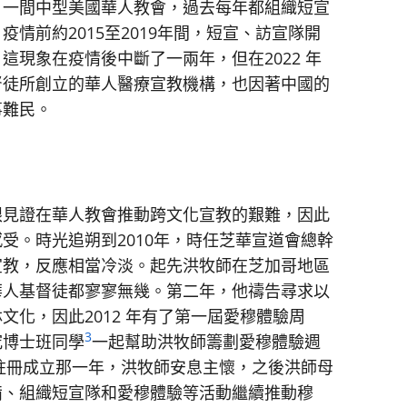
，一間中型美國華人教會，過去每年都組織短宣
情前約2015至2019年間，短宣、訪宣隊開
現象在疫情後中斷了一兩年，但在2022 年
督徒所創立的華人醫療宣教機構，也因著中國的
事難民。
眼見證在華人教會推動跨文化宣教的艱難，因此
受。時光追朔到2010年，時任芝華宣道會總幹
宣教，反應相當冷淡。起先洪牧師在芝加哥地區
華人基督徒都寥寥無幾。第二年，他禱告尋求以
化，因此2012 年有了第一屆愛穆體驗周
3
究博士班同學
一起幫助洪牧師籌劃愛穆體驗週
國註冊成立那一年，洪牧師安息主懷，之後洪師母
備、組織短宣隊和愛穆體驗等活動繼續推動穆