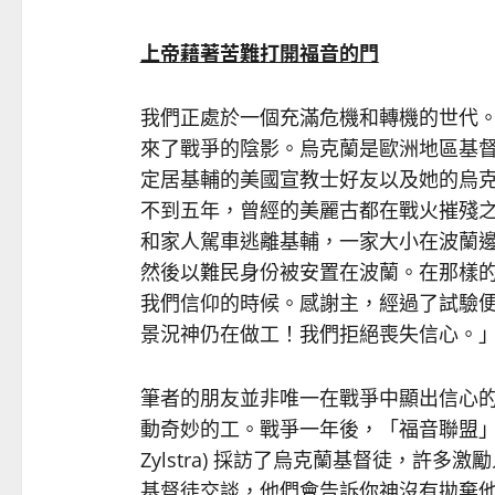
上帝藉著苦難打開福音的門
我們正處於一個充滿危機和轉機的世代
來了戰爭的陰影。烏克蘭是歐洲地區基督
定居基輔的美國宣教士好友以及她的烏
不到五年，曾經的美麗古都在戰火摧殘
和家人駕車逃離基輔，一家大小在波蘭
然後以難民身份被安置在波蘭。在那樣
我們信仰的時候。感謝主，經過了試驗
景況神仍在做工！我們拒絕喪失信心。
筆者的朋友並非唯一在戰爭中顯出信心
動奇妙的工。戰爭一年後，「福音聯盟」的資深
Zylstra) 採訪了烏克蘭基督徒，許
基督徒交談，他們會告訴你神沒有拋棄