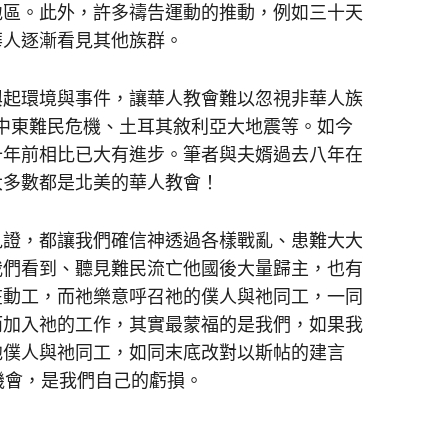
地區。此外，許多禱告運動的推動，例如三十天
讓華人逐漸看見其他族群。
興起環境與事件，讓華人教會難以忽視非華人族
5年中東難民危機、土耳其敘利亞大地震等。如今
十年前相比已大有進步。筆者與夫婿過去八年在
大多數都是北美的華人教會！
見證，都讓我們確信神透過各樣戰亂、患難大大
我們看到、聽見難民流亡他國後大量歸主，也有
在動工，而祂樂意呼召祂的僕人與祂同工，一同
而加入祂的工作，其實最蒙福的是我們，如果我
他僕人與祂同工，如同末底改對以斯帖的建言
機會，是我們自己的虧損。