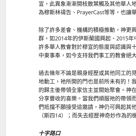
宣，此異象漸漸開枝散葉觸及其他華人
為穆斯林禱告、PrayerCast等等，也
除了許多差會、機構的積極推動，神更
群，如2014年的伊斯蘭國興起、201
許多華人教會對於穆宣的態度與認識與
中東事奉，如今支持我們事工的教會絕
過去幾年不論是親身經歷或其他同工的
地動工，祂所開的門也是前所未有的！
的歸主後帶領全家信主並開始聚會。神
分享豐收的喜樂。當我們順服祂的帶領
們抵擋不願接受這邀請，神仍可興起其
（斯四14）；而失去經歷神奇妙作為的
十字路口