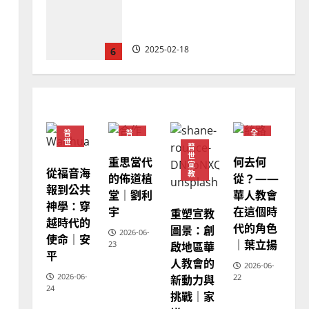
馬來西亞華人的農曆新年｜
余自力
2025-02-18
6
普世宣教
德國華人宣教經歷｜吳振
忠、溫淑芳
普
普
全
2025-02-20
7
世
世
球
普
宣
宣
華
世
重思當代
何去何
教
教
人
宣
教
從福音海
教會發展
門徒培育
教
的佈道植
從？——
會
報到公共
如何以國度思維建造地方堂
堂｜劉利
華人教會
普
世
神學：穿
會？
宇
在這個時
重塑宣教
宣
越時代的
教
代的角色
圖景：創
2024-01-09
1
2026-06-
使命｜安
｜葉立揚
啟地區華
23
平
人教會的
普世宣教
2026-06-
2026-06-
新動力與
22
福音未及之民的定義、現況
24
挑戰｜家
及反思｜葉大銘