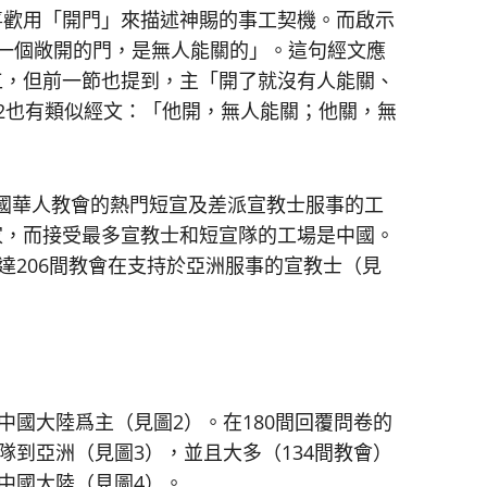
喜歡用「開門」來描述神賜的事工契機。而啟示
一個敞開的門，是無人能關的」。這句經文應
工，但前一節也提到，主「開了就沒有人能關、
2也有類似經文：「他開，無人能關；他關，無
國華人教會的熱門短宣及差派宣教士服事的工
家，而接受最多宣教士和短宣隊的工場是中國。
達206間教會在支持於亞洲服事的宣教士（見
中國大陸爲主（見圖2）。在180間回覆問卷的
隊到亞洲（見圖3），並且大多（134間教會）
中國大陸（見圖4）。