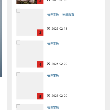
2
普世宣教
神學教育
宣教的整全使命｜王永信
2025-02-18
3
普世宣教
向穆斯林傳福音的可行策略
｜黃約瑟
2025-02-20
4
普世宣教
差傳過來人的佳美見證｜歐
陽瑞萍
2025-02-20
5
普世宣教