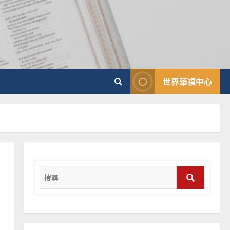
普世宣教
神學教育
宣教的整全使命｜王永信
2025-02-18
3
世界華福中心
普世宣教
向穆斯林傳福音的可行策略
｜黃約瑟
2025-02-20
4
普世宣教
差傳過來人的佳美見證｜歐
Search
陽瑞萍
for:
2025-02-20
5
Search
普世宣教