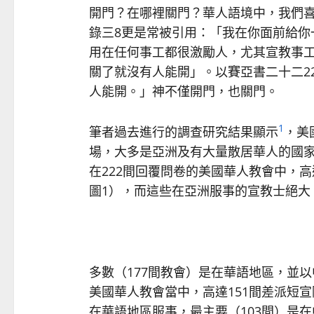
開門？在哪裡關門？華人語境中，我們
錄三8更是常被引用：「我在你面前給你
用在任何事工都很激勵人，尤其宣教事
關了就沒有人能開」。以賽亞書二十二2
人能開。」神不僅開門，也關門。
1
筆者過去進行的調查研究結果顯示
，美
場，大多是亞洲及有大量散居華人的國
在222間回覆問卷的美國華人教會中，高
圖1），而這些在亞洲服事的宣教士絕大
多數（177間教會）是在華語地區，並以
美國華人教會當中，高達151間差派短宣
在華語地區服事，最主要（103間）是在