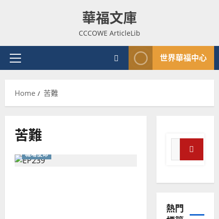
Skip
華福文庫
to
content
CCCOWE ArticleLib
世界華福中心
Primary
Menu
Home
苦難
苦難
Search
職場使命
for:
Search
普世宣教
終極的斜桿牧者：行步見步
神學教育
的實踐神學
宣
熱門
教