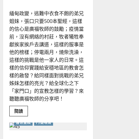
見
華
人
緬甸政變，逃難中衣食不飽的弟兄
教
會
姐妹，張口只要500本聖經，這樣
在
普
的信心是廣福牧師的鼓勵；疫情當
世
宣
前，沒有網絡的村莊，牧者犧牲奉
教
獻挨家挨戶去講道，這樣的服事是
中
的
他的榜樣；停電兩月，燒柴洗澡，
未
來
這樣的挑戰是他一家人的日常。這
樣的信仰實踐給安穩地區的教會怎
樣的啟發？給同樣面對挑戰的弟兄
姊妹怎樣的亮光？給全球化之下
「家門口」的宣教怎樣的學習？來
聽聽廣福牧師的分享吧！
Read
閱讀
more
about
普世宣教
門徒培育
緬
甸
宣
教