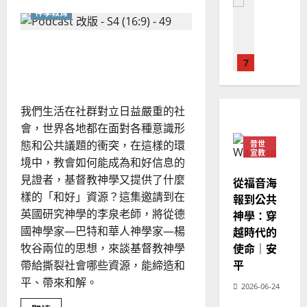
普世宣教
人
about
歐
2025-
神學教育
香
德
的
陽
02-
港
國
教
農
瑞
20
會
和解神學與文化宣教：在分
華
曆
萍
普
7
查：
人
新
裂的時代中見證合一
數
宣
年
據
2025-
教會發展
背
教
｜
02-
後
門徒培育
經
我們生活在社群對立日益嚴重的社
余
的
20
挑
如
歷
自
會，世界各地都在面對各種意識形
戰
何
｜
與
力
態和公共議題的衝突，在這樣的環
普世
機
以
1
宣教
吳
遇
境中，教會如何能成為和好信息的
國
振
2025-
見證者，基督教神學又提供了什麼
普世宣教
度
從福音海
忠
02-
樣的「和好」資源？這集邀請到在
思
福
報到公共
、
18
維
音
英國研究神學的李泉老師，將從德
神學：穿
溫
建
未
國神學家—巴特和華人神學家—楊
淑
越時代的
2
造
及
芳
牧谷兩位的思想，來談基督教神學
使命｜安
地
之
帶給撕裂社會哪些資源，能締造和
平
普世宣教
方
民
2025-
平、帶來和解。
神學教育
堂
2026-06-24
的
02-
宣
會
定
20