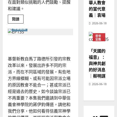
在面對類似挑戰的人們鼓勵、提醒
華人教會
20
和建議。
的當代意
義｜袁瑒
Read
閱讀
more
2026-06-18
about
神學教育
在
醫
普世
治
宣教
的
宗派傳統是祝福或是限制？
路
神學
上
教育
「天國的
—
陪
福音」：
基督新教自馬丁路德所引發的宗教
伴
憂
與神共創
改革以來，發展出許多不同的宗
鬱
的好消息
症
派，而在不同區域的發展，有些地
家
｜蔡明謀
人
方界線模糊、或有可能因宗派立場
的原因教會不能合一；甚或宗派已
2026-06-18
經是過去的歷史，如今談論宗派已
不再重要？本集我們邀請到中華信
義會神學院的蔣伊鈞傳道，請他和
我們分享，他如何看待信義宗神學