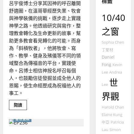
標籤
的
3
呂宇俊博士分享其因神的呼召離開
整
舒適圈，在溫哥華經歷失業、牧會
普世宣教
10/40
全
與神學裝備的挑戰，逐步走上實踐
使
向
神學之路。他透過研究與寫作，整
命
穆
之窗
理教會轉化及生命更新的故事，幫
｜
斯
助更多教會看見轉化的可能。而身
4
王
林
Sophia Chen
永
為「斜槓牧者」，他將牧會、寫
傳
丁聖材
普世宣教
信
福
作、教學、健身及殯儀等不同的領
Daniel
差
音
域整合為傳福音的平台，實踐使
Fong
Kevin
傳
的
2025-
命。呂博士相信神按名呼召每個
Lee
Andrea
過
可
02-
人，也鼓勵信徒發掘並成全他人的
5
世
來
18
行
Lee
恩賜，使生命經歷成為祝福他人的
人
策
普世宣教
事工。
界觀
的
略
馬
佳
｜
Read
閱讀
來
美
黃
Harold Chan
more
西
about
見
約
Elaine Kung
終
6
亞
普世宣教
證
瑟
極
中亞
Patricia
的
華
｜
斜
Lau
Simon
普世宣教
人
歐
桿