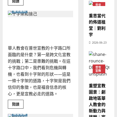
Read
閱讀
教
？
義
more
普世
about
的
3
宣教
、
普世宣教
和
整
解
重思當代
現
2024-
神
普世宣教
全
況
的佈道植
01-
學
直面苦難的跨文化宣教｜思
使
向
與
09
及
堂｜劉利
文
溫格
命
穆
反
化
宇
宣
｜
斯
思
教：
4
2026-06-23
王
林
｜
在
華人教會在普世宣教的十字路口所
分
永
傳
葉
裂
普世宣教
面臨的是什麼？第一是跨文化宣教
信
福
的
大
時
差
音
的挑戰；第二是患難的挑戰。在這
銘
代
傳
的
中
2025-
十字路口中，我們看到危機與轉
普世
見
宣教
過
可
02-
機，也看到十字架的形狀——這是
證
2025-
5
來
合
18
行
02-
一條十字架的道路，十字架是我們
一
人
策
18
重塑宣教
信仰的象徵，也是福音信息的核
普世宣教
的
略
圖景：創
心，更是宣教必走的道路。
馬
佳
｜
啟地區華
來
美
黃
Read
閱讀
人教會的
西
見
約
more
新動力與
6
about
亞
證
瑟
教會發展
直