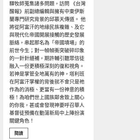
驊牧師蒐集諸多問題，訪問 《台灣
醒報》前副總編輯與擁有中東伊斯
蘭專門研究背景的邱慕天傳道。 他
將從阿富汗的地緣民族複雜、及它
與現代化帝國開展接觸的歷史發展
脈絡，串起那名為「帝國墳場」的
前世今生；對一幀幀衝突破碎印象
的一針針縫補，期許輔引聽眾信徒
融入一份更積極深刻的復和視角。
若神是掌管全地萬有的神，塔利班
在阿富汗掌權的背後就不會只是祂
作為的消極、更當有一份神意的積
極！為咱們世上國族鄰舍致上關心
的你我，甚或會發現神要呼召華人
基督徒預備在動蕩新局中上陣扮演
關鍵角色！
Read
閱讀
more