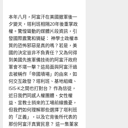
給
我
們
的
本年八月，阿富汗在美國撤軍後一
啟
發
夕變天，塔利班相隔20年後重掌政
權。驚惶聳動的媒體片段資訊，引
發國際震驚和猜疑： 神學士政權本
質的恐怖邪惡是真的嗎？若是，美
國的決定豈非不負責任？又為何得
到美國先進軍備技術的阿富汗政府
軍會不堪一擊？這局面與阿富汗過
去被稱作「帝國墳場」的由來，如
何交互啟發？塔利班、基地組織、
ISIS-K之間也打對台？ 作為信徒，
近日我們同感人權團體、女性權
益、宣教士捎來的工場前線擔憂，
但我們如何理解那些選擇了塔利班
的「正義」，以及它背後所代表的
那份阿富汗真實民意？ 這一集董家