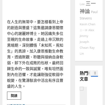
在無常中尋序：信仰、哀傷
2025-
三一
牧
德
的
陽
Lee
02-
與靈命同行的反思
者：
國
農
瑞
行
20
神論
Paul
步
華
曆
萍
見
Stevens
7
人
新
步
在人生的無常中，要怎樣看到上帝
的
宣
年
Kevin Chen
2025-
實
的創造與豐盛？這集邀請康恩關懷
教會發展
教
踐
｜
Alex
02-
三一神
門徒培育
神
中心的謝麗婷博士，她因痛失多位
經
余
20
學
Jimmy
如
至親的生命故事，走過上帝沉默的
歷
自
Joseph
何
｜
黑暗期，深刻體悟「未知死，焉知
力
Chean
Ray
以
1
吳
生」的真諦。加入康恩推動生命教
國
Lin
振
2025-
育，透過默觀、聆聽與接納自身軟
普世宣教
度
忠
02-
弱，卸下外在成敗的包袱。最終回
思
福
、
18
歸生命的一致與誠實，唯有坦然面
維
音
溫
熱門
對內在恐懼，才能讓剛強從軟弱中
建
未
淑
文章
2
造
及
蛻變，在驚濤駭浪中活出有序且豐
芳
地
之
盛的人生。
普世宣教
方
民
2025-
神學教育
堂
的
Read
閱讀
02-
more
宣
會
定
20
about
教
教會發展