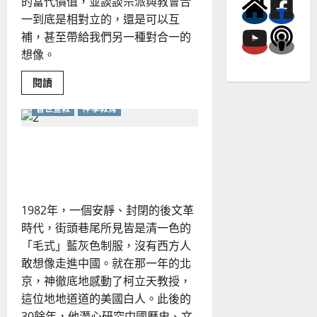
的當代價值，並談談宗派與教會合
一到底是相對立的，還是可以互
補，甚至帶給我們另一種對合一的
想像。
Read
閱讀
more
about
普世宣教
神學教育
宗
派
傳
統
以史為鑒，照見華人教會在
是
祝
普世宣教中的未來
福
或
是
限
1982年，一個安靜、封閉的後文革
制？
時代，街頭巷尾所見皆是清一色的
「毛式」藍灰色制服，沒有西方人
敢想像走進中國。就在那一年的北
京，神徹底地感動了柯立天教授，
這位地地道道的美國白人。此後的
30餘年，他潛心研究中國歷史、文