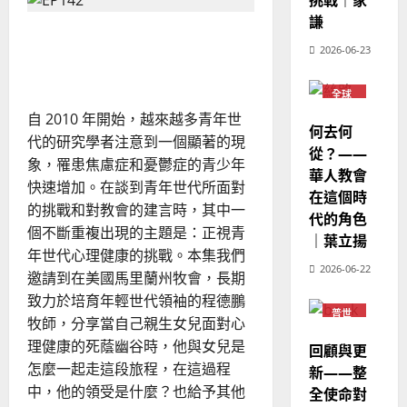
挑戰｜家
華
｜
面
普世宣教
苦
人
謙
歐
2025-
難
在醫治的路上—陪伴憂鬱症
德
的
陽
的
02-
2026-06-23
跨
國
家人
農
瑞
20
文
華
曆
化
萍
宣
7
全球
人
新
教
華人
自 2010 年開始，越來越多青年世
宣
｜
教會
年
2025-
何去何
思
教
普世
｜
代的研究學者注意到一個顯著的現
02-
溫
宣教
從？——
格
經
余
20
象，罹患焦慮症和憂鬱症的青少年
華人教會
歷
自
快速增加。在談到青年世代所面對
在這個時
｜
力
的挑戰和對教會的建言時，其中一
代的角色
吳
個不斷重複出現的主題是：正視青
振
｜葉立揚
2025-
年世代心理健康的挑戰。本集我們
忠
02-
2026-06-22
邀請到在美國馬里蘭州牧會，長期
、
18
溫
致力於培育年輕世代領袖的程德鵬
普世
淑
牧師，分享當自己親生女兒面對心
宣教
芳
理健康的死蔭幽谷時，他與女兒是
回顧與更
怎麼一起走這段旅程，在這過程
新——整
2025-
中，他的領受是什麼？也給予其他
全使命對
02-