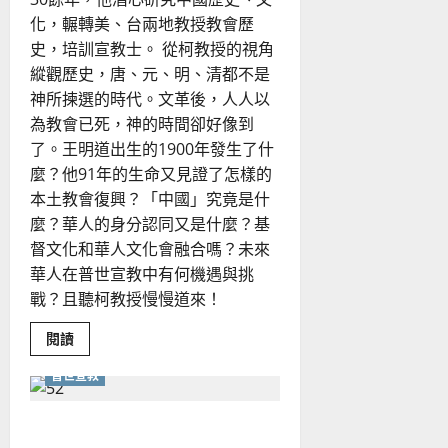
化，輾轉美、台兩地教授教會歷
史，培訓宣教士。 從柯教授的視角
縱觀歷史，唐、元、明、清都不是
神所揀選的時代。文革後，人人以
為教會已死，神的時間卻好像到
了。王明道出生的1900年發生了什
麼？他91年的生命又見證了怎樣的
本土教會復興？「中國」究竟是什
麼？華人的身分認同又是什麼？基
督文化和華人文化會融合嗎？未來
華人在普世宣教中有何機遇與挑
戰？且聽柯教授慢慢道來！
Read
閱讀
more
about
普世宣教
以
史
為
鑒，
緬甸宣教的反思
照