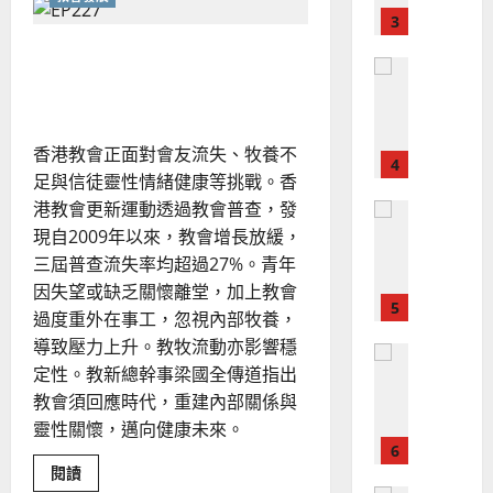
在
？
義
無
的
3
、
常
整
中
現
香港教會普查：數據背後的
2024-
尋
普世宣教
全
況
01-
序：
挑戰與機遇
信
使
向
09
及
仰、
命
穆
反
哀
傷
｜
斯
思
香港教會正面對會友流失、牧養不
與
4
王
林
靈
｜
足與信徒靈性情緒健康等挑戰。香
命
永
傳
葉
同
港教會更新運動透過教會普查，發
普世宣教
信
福
行
大
的
現自2009年以來，教會增長放緩，
差
音
銘
反
傳
三屆普查流失率均超過27%。青年
思
的
2025-
過
可
02-
因失望或缺乏關懷離堂，加上教會
2025-
5
來
18
行
過度重外在事工，忽視內部牧養，
02-
人
策
18
導致壓力上升。教牧流動亦影響穩
普世宣教
的
略
定性。教新總幹事梁國全傳道指出
馬
佳
｜
教會須回應時代，重建內部關係與
來
美
黃
靈性關懷，邁向健康未來。
西
見
約
6
亞
證
瑟
Read
閱讀
華
｜
more