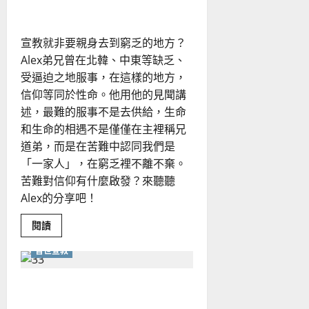
苦難與逼迫帶給我們的啟發
的
反
思
宣教就非要親身去到窮乏的地方？
Alex弟兄曾在北韓、中東等缺乏、
受逼迫之地服事，在這樣的地方，
信仰等同於性命。他用他的見聞講
述，最難的服事不是去供給，生命
和生命的相遇不是僅僅在主裡稱兄
道弟，而是在苦難中認同我們是
「一家人」，在窮乏裡不離不棄。
苦難對信仰有什麼啟發？來聽聽
Alex的分享吧！
Read
閱讀
more
about
普世宣教
苦
難
與
逼
阿富汗——「帝國墳場」的
迫
帶
過去與現在