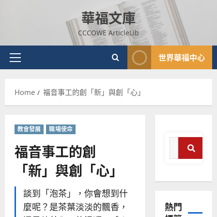
Skip
華福文庫
to
content
CCCOWE ArticleLib
世界華福中心
Primary
Menu
Home
福音事工的創「新」與創「心」
教會發展
職場使命
Search
福音事工的創
for:
「新」與創「心」
Search
普世宣教
神學教育
談到「泡茶」，你會想到什
宣
熱門
麼呢？是茶葉淡淡的飄香，
教