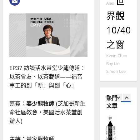
世
2025-
Alex
德
的
陽
02-
國
農
瑞
界觀
20
華
曆
萍
7
人
新
10/40
宣
年
2025-
教會發展
教
｜
02-
之窗
門徒培育
經
余
20
如
歷
自
Kevin Chen
何
｜
力
Ray Lin
以
1
吳
EP37 訪談活水茶堂少龍傳道：
國
Simon Lee
振
2025-
以茶會友、以茶載道——福音
普世宣教
度
忠
02-
事工的創「新」與創「心」
思
福
、
18
維
音
溫
熱門
建
未
淑
嘉賓：
姜少龍牧師
(芝加哥新生
文章
2
造
及
芳
命社區教會，美國活水茶堂創
地
之
普世宣教
方
民
辦人)
2025-
神學教育
堂
的
02-
宣
會
定
20
主持：董家驊牧師
教