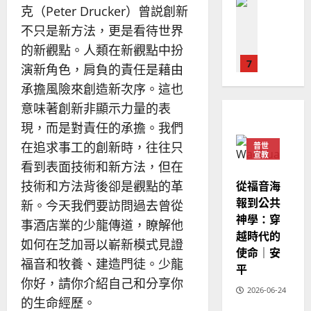
普世宣教
人
歐
克（Peter Drucker）曾説創新
2025-
德
的
陽
02-
不只是新方法，更是看待世界
國
農
瑞
20
的新觀點。人類在新觀點中扮
華
曆
萍
7
人
新
演新角色，肩負的責任是藉由
宣
年
2025-
承擔風險來創造新次序。這也
教會發展
教
｜
02-
門徒培育
意味著創新非顯示力量的表
經
余
20
如
歷
現，而是對責任的承擔。我們
自
何
｜
力
在追求事工的創新時，往往只
普世
以
1
宣教
吳
看到表面技術和新方法，但在
國
振
2025-
普世宣教
度
從福音海
技術和方法背後卻是觀點的革
忠
02-
思
福
報到公共
、
新。今天我們要訪問過去曾從
18
維
音
神學：穿
溫
事酒店業的少龍傳道，瞭解他
建
未
淑
越時代的
如何在芝加哥以嶄新模式見證
2
造
及
芳
使命｜安
地
之
福音和牧養、建造門徒。少龍
平
普世宣教
方
民
你好，請你介紹自己和分享你
2025-
神學教育
堂
的
2026-06-24
02-
的生命經歷。
宣
會
定
20