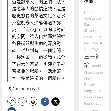
標籤
的
還是熱茶入口的溫順口感？
3
整
是老年人的閒情逸致，還是
普世宣教
全
Jimmy
歷史悠長的茶道文化？活水
使
向
Andrea Lee
茶堂創辦人少龍傳道卻認
命
穆
Paul
｜
斯
為，「泡茶」可以開啟對話
Stevens
4
王
林
的空間，讓人自然而然開始
Elaine Kung
永
傳
各種議題與生命的深度對
Kevin Lee
中
普世宣教
信
福
談。從無到有，一個空間、
亞
丁聖材
差
音
三一神
傳
的
一杯泡茶、一個邀請，成全
2025-
過
可
02-
了週六的茶聚，也建立了福
論
5
Harold
來
18
行
音聚會的場所。「活水茶
人
策
Chan
Joseph
普世宣教
的
堂」便是這樣的一個所在。
略
Chean
馬
佳
｜
Daniel
來
美
1 minute read
黃
Fong
三一神
西
見
約
Sophia Chen
6
亞
證
瑟
Patricia Lau
華
｜
普世宣教
人
歐