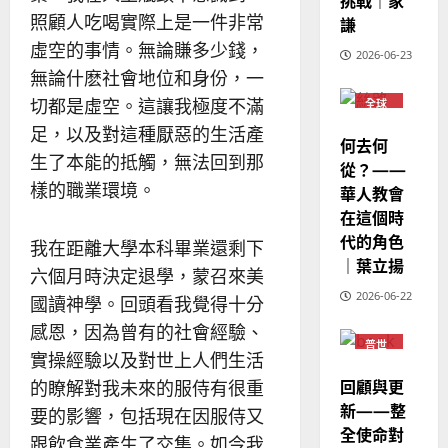
挑戰｜家
華
｜
普世宣教
照顧人吃喝實際上是一件非常
人
謙
歐
2025-
德
的
陽
虛空的事情。無論賺多少錢，
02-
2026-06-23
國
農
瑞
20
無論什麽社會地位和身份，一
華
曆
萍
切都是虛空。這讓我極度不滿
7
全球
人
新
華人
宣
年
足，以及對這種厭惡的生活產
教會
2025-
何去何
教
普世
｜
02-
生了本能的抵觸，無法回到那
宣教
從？——
經
余
20
樣的職業環境。
華人教會
歷
自
在這個時
｜
力
代的角色
吳
我在距離大學本科畢業還剩下
振
｜葉立揚
2025-
六個月時決定退學，蒙召來美
忠
02-
2026-06-22
國讀神學。回頭看我覺得十分
、
18
溫
感恩，因為曾有的社會經驗、
普世
淑
實操經驗以及對世上人們生活
宣教
芳
回顧與更
的瞭解對我未來的服侍有很重
新——整
要的影響，包括現在因服侍又
2025-
全使命對
02-
跟飲食業產生了交集。如今我