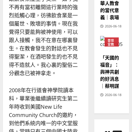
華人教會
20
不再有當初離開這行業時的強
的當代意
烈抵觸心理，彷彿飲食業是一
義｜袁瑒
個屬世、敗壞的事情。現在我
2026-06-18
覺得只要能夠被神使用，可以
跟人接觸，我不在意在哪裏發
普世
宣教
生。在教會發生的對話也不見
神學
教育
得聖潔，在酒吧發生的也不見
「天國的
福音」：
得不造就人。我心裏的聖俗二
與神共創
分觀念已被神拿走。
的好消息
｜蔡明謀
2008年在行道會神學院讀本
2026-06-18
科，畢業後繼續讀研究生第二
年時收到美國New Life
Community Church的邀約，
到他們系統内唯一的中文堂服
侍，當時只有三個中國大陸背