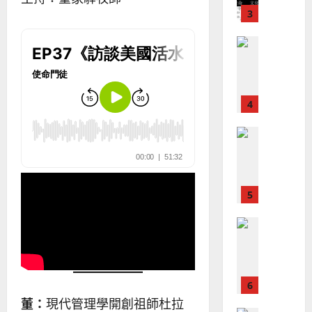
？
義
的
3
、
整
現
2024-
普世宣教
全
況
01-
使
向
09
及
命
穆
反
｜
斯
思
4
王
林
｜
永
傳
葉
普世宣教
信
福
大
差
音
銘
傳
的
2025-
過
可
02-
2025-
5
來
18
行
02-
人
策
18
普世宣教
的
略
馬
佳
｜
來
美
黃
西
見
約
6
亞
證
瑟
華
董：
現代管理學開創祖師杜拉
｜