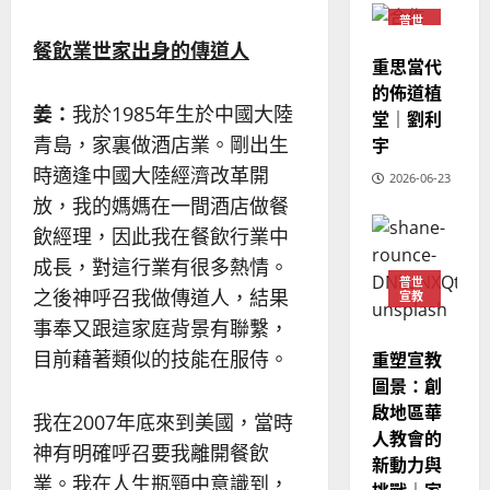
教
？
義
普世
的
3
宣教
、
餐飲業世家出身的傳道人
整
重思當代
現
2024-
普世宣教
全
況
的佈道植
01-
使
向
姜：
我於1985年生於中國大陸
09
及
堂｜劉利
命
穆
反
青島，家裏做酒店業。剛出生
宇
｜
斯
思
時適逢中國大陸經濟改革開
4
王
2026-06-23
林
｜
放，我的媽媽在一間酒店做餐
永
傳
葉
普世宣教
信
福
大
飲經理，因此我在餐飲行業中
差
音
銘
成長，對這行業有很多熱情。
傳
的
2025-
普世
之後神呼召我做傳道人，結果
宣教
過
可
02-
2025-
5
來
18
行
事奉又跟這家庭背景有聯繫，
02-
人
策
18
目前藉著類似的技能在服侍。
重塑宣教
普世宣教
的
略
圖景：創
馬
佳
｜
啟地區華
來
美
我在2007年底來到美國，當時
黃
人教會的
西
見
約
神有明確呼召要我離開餐飲
新動力與
6
亞
證
瑟
業。我在人生瓶頸中意識到，