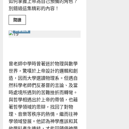
如何掌握上帝為自己預備的角色？
別錯過這集精彩的內容！
Read
閱讀
more
about
神學教育
快
速
變
遷
華文化的神學處境
時
代
下
的
曾老師中學時曾著迷於物理與數學
福
音
世界，驚嘆於上帝設計的邏輯和創
策
略
造，因而大學選讀物理系。但遇自
與
契
然科學老師們反基督的言論、及當
機
時處境所遇到的苦難挫折而轉彎。
與哲學相遇出於上帝的帶領，也藉
著哲學領域的思辯，找回了對物
理、音樂等秩序的熱情，繼而往神
學領域發展。他認為神學應該和其
他學科產生連結，才能回饋使神學