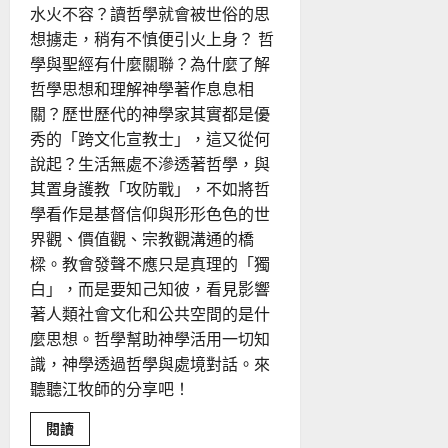
話
水火不容？讀哲學就會被世俗的思
基
督
想擄走，稍有不慎便引火上身？ 哲
文
學與聖經有什麼關聯？為什麼了解
化
哲學思想和理解神學著作息息相
關？歷世歷代的神學家其實都是優
秀的「跨文化宣教士」，這又從何
說起？生活無處不滲透著哲學，與
其置身護教「攻防戰」，不如將哲
學看作是基督信仰與形形色色的世
界觀、價值觀、宗教觀溝通的橋
樑。教會發聲不應只是真理的「獨
白」，而是要知己知彼，看見影響
著人類社會文化和公共空間的是什
麼思想。哲學幫助神學活用一切知
識，神學透過哲學與處境對話。來
聽聽江牧師的分享吧！
Read
閱讀
more