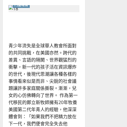
about
門徒培育
哲
學
與
基
世界觀的博弈，牧養新世代
督
信
的挑戰與契機
仰
水
火
不
青少年流失是全球華人教會所面對
容？
的共同挑戰，在美國亦然。跨代的
差異、言語的隔閡、世界觀猛烈的
衝擊，新一代的孩子活在資訊爆炸
的世代，後現代思潮讓各種各樣的
事情看來似是而非、尖銳的社會議
題讓許多家庭關係撕裂。漸漸，兒
女的心仿佛轉向了世界。 作為第一
代移民的鄭立新牧師擁有20年牧養
美國第二代年青人的經驗，他深深
體會到：「如果我們不把精力放在
下一代，我們便會完全失去他