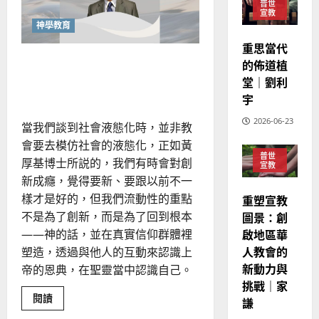
的
普世
創」
3
、
宣教
未
整
現
來？
神學教育
2024-
普世宣教
關
全
況
01-
注
重思當代
使
向
09
及
「未
液態社會中的教會有出路
的佈道植
來」
命
穆
反
能
嗎？
堂｜劉利
｜
斯
為
思
教
宇
4
王
林
｜
會
永
傳
帶
葉
2026-06-23
來
當我們談到社會液態化時，並非教
普世宣教
信
福
大
哪
會要去模仿社會的液態化，正如黃
差
些
音
銘
契
普世
傳
厚基博士所説的，我們有時會對創
的
2025-
機？
宣教
過
可
02-
新成癮，覺得要新、要跟以前不一
2025-
5
來
18
行
樣才是好的，但我們流動性的重點
02-
重塑宣教
人
策
18
不是為了創新，而是為了回到根本
圖景：創
普世宣教
的
略
啟地區華
——神的話，並在真實信仰群體裡
馬
佳
｜
人教會的
塑造，透過與他人的互動來認識上
來
美
黃
新動力與
帝的恩典，在聖靈當中認識自己。
西
見
約
6
挑戰｜家
亞
證
瑟
Read
閱讀
華
謙
｜
more
普世宣教
人
about