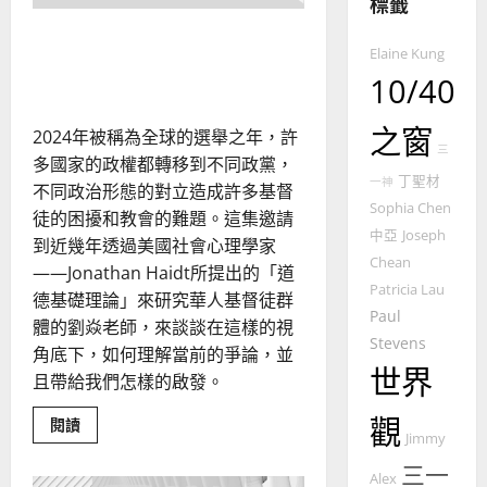
標籤
整
普世宣教
全
化解世代隔閡的關鍵：從道
使
向
Elaine Kung
德排序透視代際衝突
命
穆
10/40
｜
斯
4
王
林
之窗
2024年被稱為全球的選舉之年，許
永
傳
三
多國家的政權都轉移到不同政黨，
普世宣教
信
福
丁聖材
一神
不同政治形態的對立造成許多基督
差
音
Sophia Chen
傳
的
徒的困擾和教會的難題。這集邀請
2025-
中亞
Joseph
過
可
02-
到近幾年透過美國社會心理學家
5
來
Chean
18
行
——Jonathan Haidt所提出的「道
人
策
Patricia Lau
德基礎理論」來研究華人基督徒群
普世宣教
的
略
Paul
體的劉焱老師，來談談在這樣的視
馬
佳
｜
Stevens
角底下，如何理解當前的爭論，並
來
美
黃
世界
西
且帶給我們怎樣的啟發。
見
約
6
亞
證
瑟
觀
Read
閱讀
華
｜
more
Jimmy
普世宣教
人
歐
about
2025-
三一
化
德
的
陽
Alex
02-
解