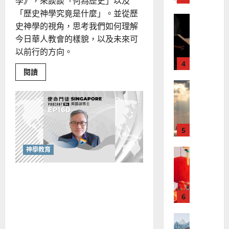
、
學》，來談談「何為歷史」以及
整
現
2024-
「歷史神學究竟是什麼」。並從歷
普世宣教
全
況
01-
史神學的視角，思考我們如何理解
使
向
09
及
今日華人教會的樣貌，以及未來可
命
穆
反
以前行的方向。
｜
斯
思
4
王
林
｜
Read
閱讀
永
傳
葉
more
普世宣教
about
信
福
大
突
差
音
破
銘
侷
傳
的
2025-
限
過
可
的
02-
2025-
歷
5
來
18
行
02-
史
人
神
策
18
學：
神學教育
普世宣教
的
略
深
馬
化
佳
｜
講
來
如何與上帝「共創」未來？
美
黃
台
信
西
見
約
關注「未來」能為教會帶來
息
6
亞
證
瑟
與
哪些契機？
牧
華
｜
養
普世宣教
人
歐
現
2025-
場