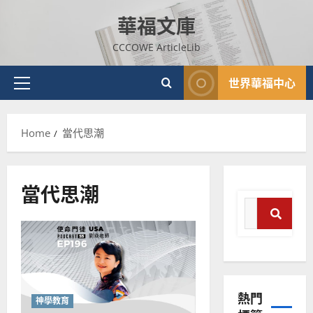
Skip
華福文庫
to
content
CCCOWE ArticleLib
世界華福中心
Primary
Menu
Home
當代思潮
當代思潮
Search
for:
普世宣教
Sear
神學教育
宣
教
熱門
的
3
神學教育