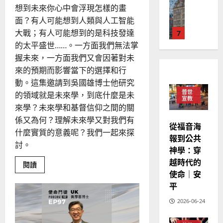
德
的
陽
02-
想到未來你心中會浮現怎樣的畫
國
農
瑞
20
面？有人可能想到人類與人工智能
華
曆
萍
大戰；有人可能想到的是科技發達
7
人
新
宣
的太平盛世……。一方面我們無法掌
年
2025-
教會發展
教
｜
握未來，一方面我們又會因著對未
02-
門徒培育
經
余
20
來的預期而影響當下的選擇和行
如
歷
自
動。這集邀請到吳國雄博士他研究
何
｜
力
普世
的領域就是未來學，到底什麼是未
以
1
宣教
吳
來學？未來學和基督信仰之間的關
國
振
2025-
普世宣教
度
係又為何？理解未來學又對我們有
忠
02-
從福音海
思
福
什麼實質的意義呢？我們一起來探
、
18
報到公共
維
音
溫
討。
神學：穿
建
未
淑
越時代的
2
造
及
Read
閱讀
芳
more
使命｜安
地
之
about
普世宣教
方
平
民
如
2025-
何
神學教育
堂
的
與
02-
2026-06-24
宣
上
會
定
20
帝
教
？
義
「共