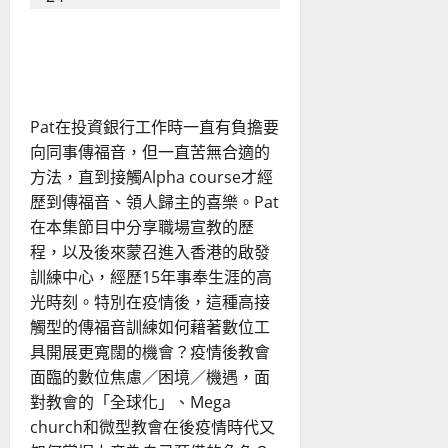
望
繁
星，
快速變遷時代下的福音策略
與
星
與契機
空
之
上
的
Pat在投資銀行工作時一直有負擔要
神
相
向同事傳福音，但一直苦無合適的
遇
方法，直到接觸Alpha course才經
歷到傳福音、領人歸主的喜樂。Pat
在本集節目中分享職場宣教的歷
程，以及後來蒙召進入香港的啟發
訓練中心，經歷15年事奉生涯的高
光時刻。特別在疫情後，這種高接
觸型的傳福音訓練如何藉著數位工
具開展更寬闊的機會？疫情後教會
面臨的數位焦慮／困境／機遇，面
對教會的「全球化」、Mega
church和微型教會在後疫情時代又