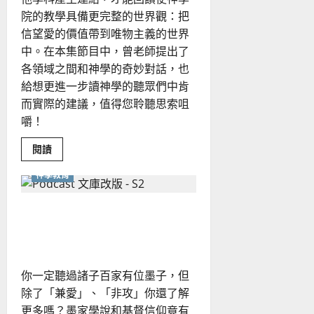
院的教學具備更完整的世界觀：把
信望愛的價值帶到唯物主義的世界
中。在本集節目中，曾老師提出了
各領域之間和神學的奇妙對話，也
給想更進一步讀神學的聽眾們中肯
而實際的建議，值得您聆聽思索咀
嚼！
Read
閱讀
more
about
神學教育
華
文
化
的
墨子 VS 基督——中國傳統
神
學
對話基督文化
處
境
你一定聽過諸子百家有位墨子，但
除了「兼愛」、「非攻」你還了解
更多嗎？墨家學說和基督信仰竟有