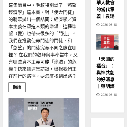
華人教會
這集節目中，毛叔特別談了「慾望
的當代意
經濟學」這本書，對「使命門徒」
義｜袁瑒
的聽眾拋出一個詰問：經濟學／資
2026-06-18
本主義在塑造人類的慾望，這種慾
望（愛）也帶來很多的「門徒」。
普世
我們在推動使命門徒的門徒，和
宣教
「慾望」的門徒究竟不同之處在哪
神學
教育
裡？ 在我們的敬拜與事奉當中，又
「天國的
有哪些資本主義可能「滲透」的危
福音」：
機？快來聽這集訪談，檢視我們正
與神共創
在前行的路徑，要怎麼找到出路？
的好消息
｜蔡明謀
Read
閱讀
more
about
2026-06-18
「經
濟
的
人」
與
「敬
拜
的