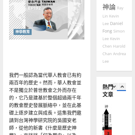
國
農
世
瑞
20
神論
代
Ray
華
曆
萍
隔
7
人
閡
Lin
Kevin
新
的
宣
Daniel
年
Lee
關
2025-
教會發展
鍵：
教
｜
Fong
Simon
02-
神學教育
從
門徒培育
經
余
道
20
Lee
Kevin
如
德
歷
自
排
突破侷限的歷史神學：深化
Chen
Harold
何
｜
力
序
Chan
Andrea
透
以
講台信息與牧養現場
1
吳
視
國
Lee
振
代
2025-
際
普世宣教
度
忠
02-
衝
思
我們一般認為當代華人教會已有約
福
突
、
18
維
音
兩百年的歷史。然而，華人教會並
溫
熱門
建
未
淑
不是獨立於普世教會之外而存在
文章
2
造
及
芳
的，它乃是建基於整個超過兩千年
地
之
的教會歷史發展脈絡中，並在此基
普世宣教
方
民
2025-
礎上逐步建立與成長。這集我們邀
神學教育
堂
的
02-
宣
請到台灣神學研究院的吳國安老
會
定
20
教
師，從他的新書《什麼是歷史神
？
義
的
3