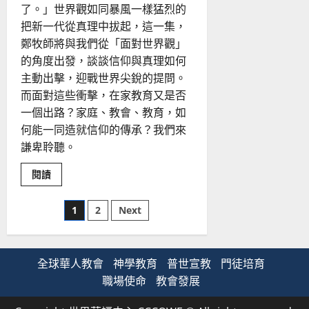
了。」世界觀如同暴風一樣猛烈的
把新一代從真理中拔起，這一集，
鄭牧師將與我們從「面對世界觀」
的角度出發，談談信仰與真理如何
主動出擊，迎戰世界尖銳的提問。
而面對這些衝擊，在家教育又是否
一個出路？家庭、教會、教育，如
何能一同造就信仰的傳承？我們來
謙卑聆聽。
Read
閱讀
more
about
世
文
1
2
Next
界
觀
的
章
博
弈，
牧
全球華人教會
分
神學教育
普世宣教
門徒培育
養
新
職場使命
教會發展
世
頁
代
的