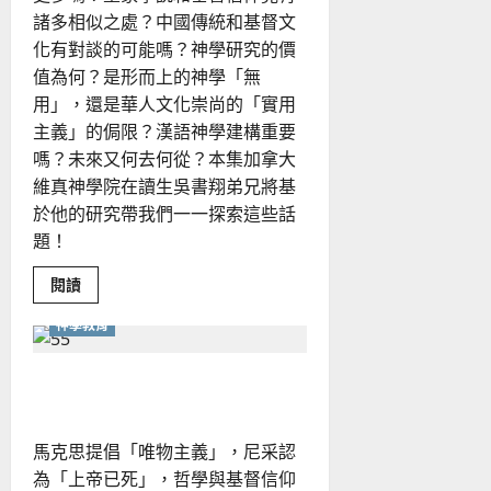
諸多相似之處？中國傳統和基督文
化有對談的可能嗎？神學研究的價
值為何？是形而上的神學「無
用」，還是華人文化崇尚的「實用
主義」的侷限？漢語神學建構重要
嗎？未來又何去何從？本集加拿大
維真神學院在讀生吳書翔弟兄將基
於他的研究帶我們一一探索這些話
題！
Read
閱讀
more
about
神學教育
墨
子
VS
基
哲學與基督信仰水火不容？
督
——
中
國
馬克思提倡「唯物主義」，尼采認
傳
統
為「上帝已死」，哲學與基督信仰
對