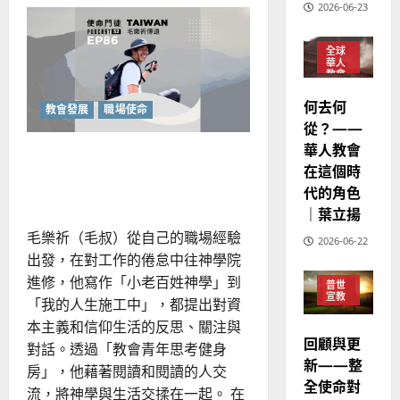
歐
2025-
2026-06-23
液
德
的
陽
02-
態
國
社
農
瑞
20
會
全球
華
曆
萍
中
華人
7
的
人
新
教會
教
宣
年
普世
會
2025-
何去何
宣教
有
教會發展
職場使命
教
｜
02-
出
從？——
經
余
路
20
華人教會
嗎？
歷
「經濟的人」與「敬拜的
自
在這個時
｜
力
人」
代的角色
吳
振
｜葉立揚
2025-
忠
02-
毛樂祈（毛叔）從自己的職場經驗
2026-06-22
、
18
出發，在對工作的倦怠中往神學院
溫
進修，他寫作「小老百姓神學」到
普世
淑
宣教
「我的人生施工中」，都提出對資
芳
本主義和信仰生活的反思、關注與
回顧與更
對話。透過「教會青年思考健身
2025-
新——整
房」，他藉著閱讀和閱讀的人交
02-
全使命對
20
流，將神學與生活交揉在一起。 在