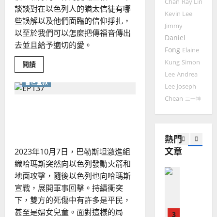
Chan
Ray Lin
國
農
瑞
談談對在以色列人的猶太信徒有哪
20
Kevin Lee
華
曆
萍
些誤解以及他們面臨的信仰掙扎，
7
Jimmy
人
新
以至於我們可以怎麼把傳福音傳出
宣
Daniel
年
2025-
去並且給予適切的愛。
教會發展
教
｜
Fong
Elaine
02-
門徒培育
經
余
20
Kung
Simon
Read
閱讀
如
歷
自
more
Lee
Andrea
about
何
｜
力
普世宣教
在
Lee
Joseph
以
1
吳
今
日
國
Chean
三一神
振
2025-
向
基督徒該如何為以巴局勢禱
普世宣教
度
猶
忠
02-
太
告?
思
福
、
18
人
維
音
傳
溫
熱門
福
建
未
淑
音
文章
2023年10月7日，巴勒斯坦激進組
2
有
造
及
芳
哪
地
織哈瑪斯突然向以色列發動火箭和
之
些
普世宣教
困
方
民
地面攻擊，隨後以色列也向哈瑪斯
2025-
難？
神學教育
堂
的
該
宣戰，展開軍事回擊。持續衝突
02-
如
宣
會
定
20
下，雙方的死傷中有許多是平民，
何
教
？
義
適
甚至是婦女兒童。面對這樣的局
切
的
3