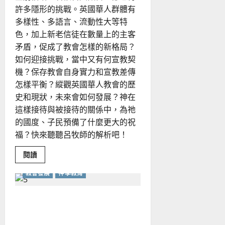
觀
許多隱形的挑戰。英國華人群體有
點
之
多樣性、多語言、流動性大等特
間
色，加上新老信徒在數量上的主客
矛盾，促成了教會怎樣的新格局？
如何迎接挑戰，當中又有何宣教契
機？保存教會自身實力和宣教差傳
怎樣平衡？縱觀英國華人教會的歷
史和現狀，未來會如何發展？神在
這樣接待與被接待的關係中，為祂
的國度、子民預備了什麼更大的祝
福？快來聽聽呂牧師的解析吧！
Read
閱讀
more
about
教會發展
神學教育
香
港
移
民
如何在多元文化中牧養教
潮
下
會？
的
英