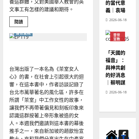
養這群體，又對美國華人教會的英
的當代意
文事工有怎樣的建議和期待。
義｜袁瑒
2026-06-18
Read
閱讀
more
about
普世宣教
挑
普世
戰
宣教
與
神學
盼
在邊緣中的上帝
教育
望：
「天國的
牧
福音」：
養
華
與神共創
台灣出版了一本名為《茶室女人
人
教
的好消息
心》的書，在社會上引起很大的迴
會
英
｜蔡明謀
響，在這本書中，作者訪談記錄了
語
群
台北市萬華著名的風化區，許多在
2026-06-18
體
所謂「茶室」中工作女性的故事，
讓我們不再帶著偏見和刻板印象來
認識這群按著上帝形象被造的女
人。本週我們邀請到這本書的幕後
推手之一，來自新加坡的趙歆怡宣
教士，來和我們分享出生在中產家