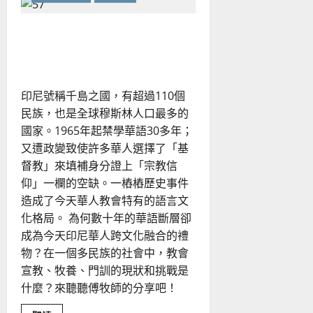
何
在
多
印尼華人教會的宣教挑戰與
元
文
機會
化
中
牧
養
印尼號稱千島之國，有超過110個
教
會？
民族，也是全球穆斯林人口最多的
國家。1965年起禁學華語30多年；
又遭政變致使許多華人選擇了「基
督教」來填補身分證上「宗教信
仰」一欄的空缺。一樁樁歷史事件
造成了今天華人教會特有的語言文
化格局。 為何數十年的華語斷層卻
成為今天印尼華人跨文化融合的禮
物？在一個多民族的社會中，教會
宣教、牧養、門訓的現狀和挑戰是
什麼？來聽聽傅牧師的分享吧！