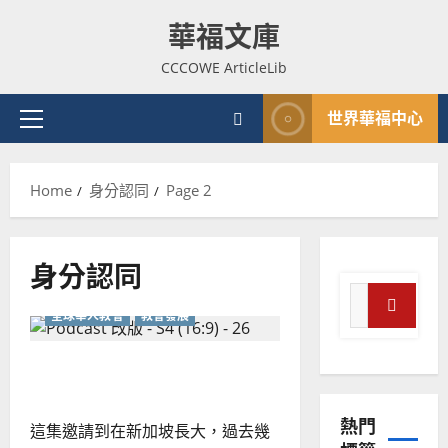
Skip
華福文庫
to
content
CCCOWE ArticleLib
世界華福中心
Primary
Menu
Home
身分認同
Page 2
身分認同
Search
全球華人教會
教會發展
for:
Search
普世宣教
神學教育
華人文化是負擔還是祝福？
宣
教
熱門
的
3
這集邀請到在新加坡長大，過去幾