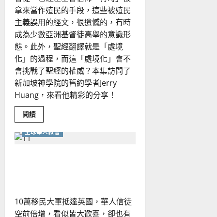
拿來當作殖民的手段，這些被殖民
主義誤用的經文，很遺憾的，有時
成為少數亞洲基督徒高舉的意識形
態。此外，聖經翻譯就是「處境
化」的過程，而這「處境化」會不
會挑戰了聖經的權威？本集訪問了
新加坡神學院的舊約學者Jerry
Huang，來看他精彩的分享！
Read
閱讀
more
about
全球華人教會
舊
約
聖
經
香港移民潮下的英國華人教
的
處
會
境
化：
亞
洲
10萬移民大軍抵達英國，華人信徒
與
西
空前倍增，看似皆大歡喜，卻也有
方