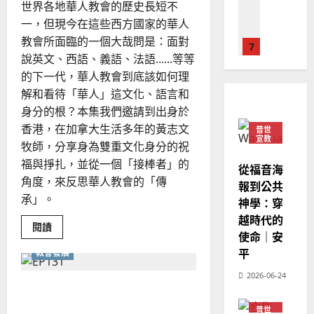
德
的
陽
世界各地華人教會的歷史長短不
巴
02-
局
國
農
瑞
20
一，但現今在這些西方國家的華人
勢
華
曆
萍
禱
教會所面臨的一個大哉問是：面對
告?
7
人
新
說英文、西語、義語、法語......等等
宣
年
2025-
的下一代，華人教會到底該如何理
教會發展
教
｜
02-
門徒培育
解和看待「華人」這文化、語言和
經
余
20
如
歷
身分的根？本集我們邀請到出身於
自
何
｜
力
香港，在加拿大生活多年的黃志文
普世
以
1
宣教
吳
牧師，分享身為雙重文化身分的祝
國
振
2025-
福與掙扎，並從一個「接棒者」的
普世宣教
度
從福音海
忠
02-
角度，來反思華人教會的「傳
思
福
報到公共
、
18
承」。
維
音
神學：穿
溫
建
未
淑
越時代的
Read
閱讀
2
造
及
芳
more
使命｜安
地
about
之
平
教會發展
對
普世宣教
方
民
「傳
2025-
神學教育
承」
堂
2026-06-24
的
02-
的
青年牧養青年—世代傳承與
宣
會
定
不
20
教
同
？
創新
義
普世