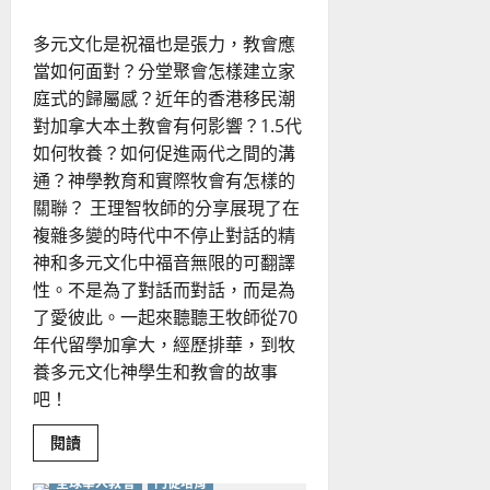
國
華
多元文化是祝福也是張力，教會應
人
教
當如何面對？分堂聚會怎樣建立家
會
庭式的歸屬感？近年的香港移民潮
對加拿大本土教會有何影響？1.5代
如何牧養？如何促進兩代之間的溝
通？神學教育和實際牧會有怎樣的
關聯？ 王理智牧師的分享展現了在
複雜多變的時代中不停止對話的精
神和多元文化中福音無限的可翻譯
性。不是為了對話而對話，而是為
了愛彼此。一起來聽聽王牧師從70
年代留學加拿大，經歷排華，到牧
養多元文化神學生和教會的故事
吧！
Read
閱讀
more
about
全球華人教會
門徒培育
如