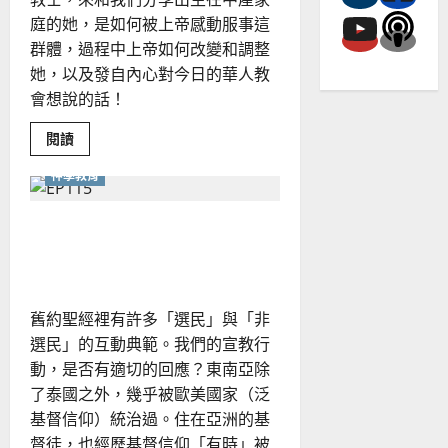
庭的她，是如何被上帝感動服事這
群體，過程中上帝如何改變和調整
她，以及發自內心對今日的華人教
會想說的話！
Read
閱讀
more
about
神學教育
在
邊
緣
中
舊約聖經的處境化：亞洲與
的
上
西方觀點之間
帝
舊約聖經裡有許多「選民」與「非
選民」的互動典範。我們的宣教行
動，是否有適切的回應？東南亞除
了泰國之外，幾乎被歐美國家（泛
基督信仰）統治過。住在亞洲的基
督徒，也經歷基督信仰「有時」被