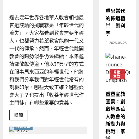
想
的
3
宣教
、
像
整
重思當代
現
2024-
普世宣教
全
過去幾年世界各地華人教會領袖最
況
的佈道植
01-
使
向
09
及
普遍談論的挑戰就是「年輕世代的
堂｜劉利
命
穆
反
流失」。大家都看到教會需要年輕
宇
｜
斯
思
人，也都努力希望教會能夠一代又
4
2026-06-23
王
林
｜
一代的傳承。然而，年輕世代離開
永
傳
葉
教會的趨勢似乎仍舊繼續。本集邀
普世宣教
信
福
大
請鄧敬獻傳道，他以非典型的方式
差
音
銘
傳
的
在服事馬來西亞的年輕世代，他將
2025-
普世
宣教
過
可
02-
和我們分享我們對年輕世代常有的
2025-
5
來
18
行
02-
刻板印象，哪些大致正確？哪些誤
人
策
18
重塑宣教
會大了？也提出「牧養年輕世代作
普世宣教
的
略
圖景：創
主門徒」有哪些重要的意義。
馬
佳
｜
啟地區華
來
美
黃
Read
閱讀
人教會的
西
見
約
more
about
新動力與
6
亞
證
瑟
教會發展
青
挑戰｜家
華
｜
年
牧
普世宣教
人
謙