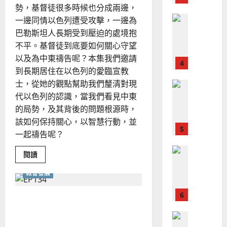
、
地
勢，基督徒很多時候也分成兩邊，
整
「愛
現
2024-
猶
普世宣教
全
一邊同情以色列遭受攻擊，一邊為
況
01-
太
使
向
人」？
巴勒斯坦人長期受到壓迫的處境抱
09
及
命
穆
反
不平。基督徒到底要如何關心守望
｜
斯
思
以及為中東禱告呢？本集我們邀請
4
王
林
｜
到長期居住在以色列的愛臨宣教
永
傳
葉
士，從她的觀點幫助我們釐清對現
普世宣教
信
福
大
代以色列的認識，當我們看見中東
差
音
銘
傳
的局勢，及其背後的問題根源時，
的
2025-
過
可
02-
該如何保持關心，以智慧行動，並
2025-
5
來
18
行
一起禱告呢？
02-
人
策
18
普世宣教
的
略
Read
閱讀
more
馬
佳
｜
about
教會發展
來
美
基
黃
督
西
見
約
徒
6
亞
該
證
瑟
對「傳承」的不同想像
如
華
｜
何
普世宣教
為
人
歐
2025-
以