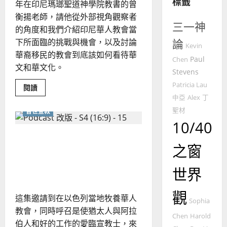
標籤
整
年在印尼瑪瑯聖道神學院教書的曾
普世宣教
全
衡揚老師，請他從外部視角觀察者
使
向
三一神
的角度和我們介紹印尼華人教會當
命
穆
下所面臨的挑戰與機會，以及討論
論
｜
斯
Kevin
華裔移民的教會到底該如何看待華
4
王
林
Paul
Chen
文和華文化。
永
傳
Stevens
普世宣教
信
福
Patricia Lau
Read
閱讀
差
音
more
中亞
Alex
丁
傳
about
的
2025-
華
聖材
普世宣教
過
可
02-
人
5
文
10/40
來
18
行
化
人
策
在今日向猶太人傳福音有哪
是
普世宣教
負
的
之窗
略
些困難？該如何適切地「愛
擔
馬
佳
｜
還
猶太人」？
是
來
美
黃
世界
祝
西
見
福？
約
6
亞
證
瑟
觀
這集邀請到在以色列當地牧養華人
華
｜
Sophia
普世宣教
教會，同時呼召是使猶太人與阿拉
人
歐
2025-
Chen
Harold
德
的
伯人和好的工作的愛臨宣教士，來
陽
02-