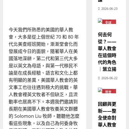
歐
2025-
養
挑戰與盼望：牧養華人教會
德
的
青
陽
02-
2026-06-23
年
英語群體
國
農
瑞
20
—
華
世
曆
萍
代
7
全球
人
新
傳
華人
今天我們所熟悉的美國的華人教
承
宣
教會
年
2025-
與
何去何
會，大多是從上個世紀 70 和 80 年
教
普世
｜
創
02-
宣教
從？——
新
經
余
代北美查經班開始，漸漸堂會化而
20
華人教會
歷
自
發展成今日的面貌，隨著華人在美
在這個時
｜
力
國落地深耕，第二代和第三代大多
代的角色
吳
是以英文為母語，與第一代移民不
振
｜葉立揚
2025-
論是在成長經驗、語言和文化上都
忠
02-
2026-06-22
有明顯的差異，美國華人教會的英
、
18
文事工也往往遇到極大的挑戰，華
溫
普世
淑
人教會裡英文牧者不但缺乏，且流
宣教
芳
動率也居高不下。本週我們邀請到
回顧與更
長期在美國華人教會牧養英文群體
新——整
2025-
的 Solomon Liu 牧師，聽聽他怎麼
全使命對
02-
看這些現象，以及自己為何委身牧
華人教會
20