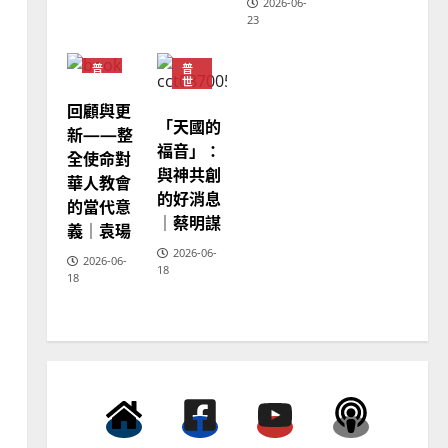
2026-06-
23
普世宣教
向穆斯林傳福音的可行策略
普
普
｜黃約瑟
世
世
宣
宣
回顧與更
教
教
2025-02-20
4
「天國的
神
新——整
學
福音」：
全使命對
教
普世宣教
育
與神共創
華人教會
差傳過來人的佳美見證｜歐
的好消息
的當代意
陽瑞萍
｜蔡明謀
義｜袁瑒
2025-02-20
5
2026-06-
2026-06-
18
18
普世宣教
馬來西亞華人的農曆新年｜
余自力
2025-02-18
6
普世宣教
德國華人宣教經歷｜吳振