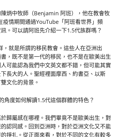
炳中牧師（Benjamin 阿班），他在教會牧
疫情期間通過YouTube「阿班看世界」頻
訊。可以請阿班先介紹一下1.5代族群嗎？
族群，就是所謂的移民教會。這些人在亞洲出
讀書，既不是第一代的移民，也不是在歐美出生
別人可能認為我們中文英文都不錯，但可能其實
景下長大的人。聖經裡面摩西、約書亞、以斯
有雙文化的背景。
部人的角度如何解讀1.5代這個群體的特色？
屬於歸屬感在哪裡。我們畢竟不是歐美出生，對
根的認同感。回到亞洲時，對於亞洲文化又不能
根的掙扎。從正面來看，對於不同的文化有較多