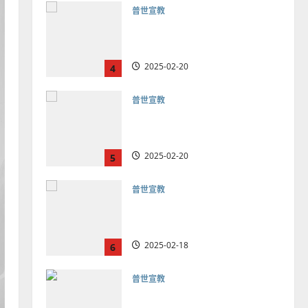
普世宣教
向穆斯林傳福音的可行策略
｜黃約瑟
2025-02-20
4
普世宣教
差傳過來人的佳美見證｜歐
陽瑞萍
2025-02-20
5
普世宣教
馬來西亞華人的農曆新年｜
余自力
2025-02-18
6
普世宣教
德國華人宣教經歷｜吳振