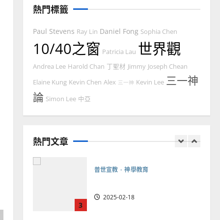
熱門標籤
2025-02-20
7
Paul Stevens
Daniel Fong
Ray Lin
Sophia Chen
教會發展
門徒培育
10/40之窗
世界觀
如何以國度思維建造地方堂
Patricia Lau
會？
Andrea Lee
Harold Chan
丁聖材
Jimmy
Joseph Chean
2024-01-09
1
三一神
Elaine Kung
Kevin Chen
Alex
Kevin Lee
三一神
論
Simon Lee
中亞
普世宣教
福音未及之民的定義、現況
及反思｜葉大銘
熱門文章
2025-02-18
2
普世宣教
神學教育
宣教的整全使命｜王永信
2025-02-18
3