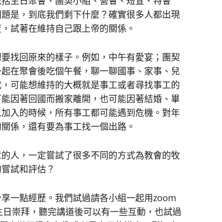
包括主日聚會、團契小組、營會、短宣、特會
問題是，到底我們剩下什麼？確實很多人都出現
度，試著在維持自己跟上帝的關係。
想要找回原來的樣子。例如，中午有愛宴；團契
一起在聚會後吃個午餐，聊一聊國事、家事、兒
代，可能想維持的大概就是事工或者尋找事工的
可能因著回國而搬家離開，也可能因著結婚、畢
人加入的時候，所有事工都可能遇到危機。對年
的關係，還有要為事工找一個出路。
意的人，一定嘗試了很多不同的方式為教會的牧
的嘗試和評估？
享一點經歷。我們試過請各小組一起用zoom
r共同參與主日崇拜，聽完講道後可以有一些互動，也試過