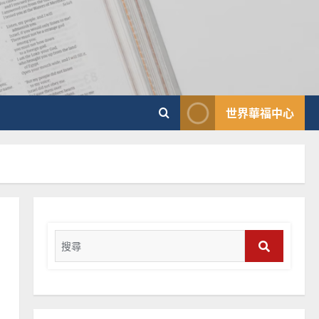
普世宣教
向穆斯林傳福音的可行策略
｜黃約瑟
2025-02-20
4
普世宣教
世界華福中心
差傳過來人的佳美見證｜歐
陽瑞萍
2025-02-20
5
普世宣教
馬來西亞華人的農曆新年｜
余自力
Search
2025-02-18
6
for:
Search
普世宣教
德國華人宣教經歷｜吳振
忠、溫淑芳