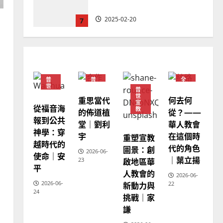
忠、溫淑芳
2025-02-20
7
教會發展
門徒培育
如何以國度思維建造地方堂
會？
普
普
全
2024-01-09
1
世
世
球
普
宣
宣
華
世
重思當代
何去何
教
教
人
宣
教
從福音海
普世宣教
教
的佈道植
從？——
會
報到公共
福音未及之民的定義、現況
堂｜劉利
華人教會
普
世
神學：穿
及反思｜葉大銘
宇
在這個時
重塑宣教
宣
越時代的
教
代的角色
圖景：創
2025-02-18
2
2026-06-
使命｜安
｜葉立揚
啟地區華
23
平
人教會的
2026-06-
普世宣教
神學教育
2026-06-
新動力與
22
宣教的整全使命｜王永信
24
挑戰｜家
2025-02-18
謙
3