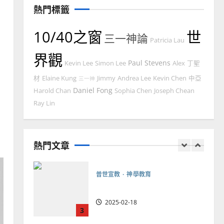
熱門標籤
2025-02-20
7
10/40之窗
世
三一神論
教會發展
門徒培育
Patricia Lau
如何以國度思維建造地方堂
界觀
Paul Stevens
會？
Kevin Lee
Simon Lee
Alex
丁聖
材
Elaine Kung
Jimmy
Andrea Lee
Kevin Chen
中亞
2024-01-09
三一神
1
Daniel Fong
Harold Chan
Sophia Chen
Joseph Chean
普世宣教
Ray Lin
福音未及之民的定義、現況
及反思｜葉大銘
熱門文章
2025-02-18
2
普世宣教
神學教育
宣教的整全使命｜王永信
2025-02-18
3