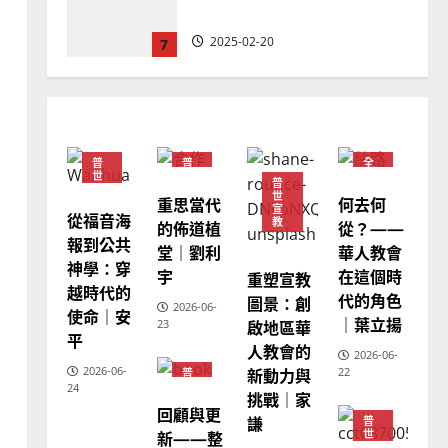
忠、溫淑芳
2025-02-20
7
教會發展
門徒培育
如何以國度思維建造地方堂
會？
普
普
全
2024-01-09
1
世
世
球
普
宣
宣
華
世
重思當代
何去何
教
教
人
宣
教
從福音海
普世宣教
教
的佈道植
從？——
會
報到公共
福音未及之民的定義、現況
堂｜劉利
華人教會
普
世
神學：穿
及反思｜葉大銘
宇
在這個時
重塑宣教
宣
越時代的
教
代的角色
圖景：創
2025-02-18
2
2026-06-
使命｜安
｜葉立揚
啟地區華
23
平
人教會的
2026-06-
普世宣教
神學教育
2026-06-
新動力與
22
普
世
宣教的整全使命｜王永信
24
挑戰｜家
宣
回顧與更
教
2025-02-18
謙
普
3
新——整
世
宣