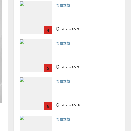
普世宣教
向穆斯林傳福音的可行策略
｜黃約瑟
2025-02-20
4
普世宣教
差傳過來人的佳美見證｜歐
陽瑞萍
2025-02-20
5
普世宣教
馬來西亞華人的農曆新年｜
余自力
2025-02-18
6
普世宣教
德國華人宣教經歷｜吳振