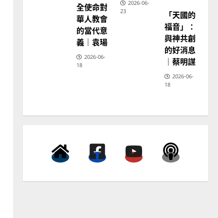
2026-06-
全使命對
教
23
「天國的
普世宣教
神
華人教會
學
福音」：
向穆斯林傳福音的可行策略
的當代意
教
育
與神共創
｜黃約瑟
義｜袁瑒
的好消息
2025-02-20
4
2026-06-
｜蔡明謀
18
2026-06-
普世宣教
18
差傳過來人的佳美見證｜歐
陽瑞萍
2025-02-20
5
普世宣教
馬來西亞華人的農曆新年｜
余自力
2025-02-18
6
普世宣教