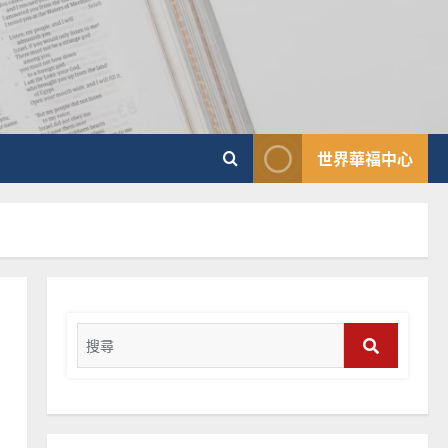
普世宣教
向穆斯林傳福音的可行策略
｜黃約瑟
2025-02-20
4
普世宣教
世界華福中心
差傳過來人的佳美見證｜歐
陽瑞萍
2025-02-20
5
普世宣教
馬來西亞華人的農曆新年｜
余自力
Search
2025-02-18
6
for:
Search
普世宣教
德國華人宣教經歷｜吳振
忠、溫淑芳