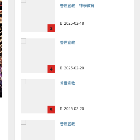
普世宣教
向穆斯林傳福音的可行策略
｜黃約瑟
2025-02-20
4
普世宣教
差傳過來人的佳美見證｜歐
陽瑞萍
2025-02-20
5
普世宣教
馬來西亞華人的農曆新年｜
余自力
2025-02-18
6
普世宣教
德國華人宣教經歷｜吳振