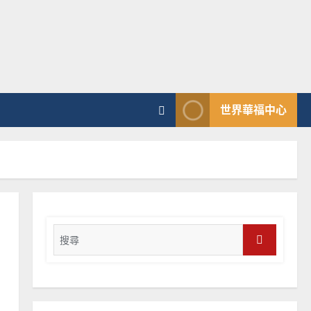
向穆斯林傳福音的可行策略
｜黃約瑟
2025-02-20
4
普世宣教
差傳過來人的佳美見證｜歐
世界華福中心
陽瑞萍
2025-02-20
5
普世宣教
馬來西亞華人的農曆新年｜
余自力
Search
2025-02-18
6
for:
Search
普世宣教
德國華人宣教經歷｜吳振
忠、溫淑芳