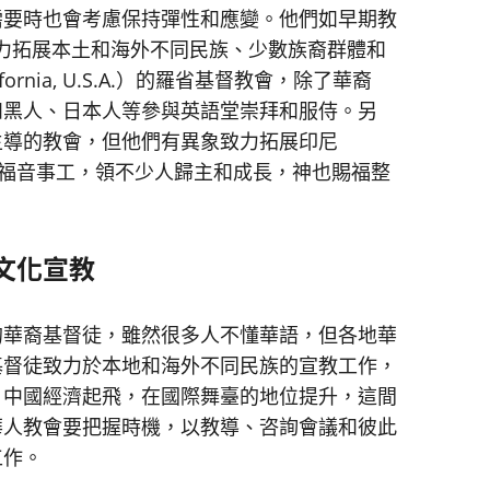
需要時也會考慮保持彈性和應變。他們如早期教
力拓展本土和海外不同民族、少數族裔群體和
rnia, U.S.A.）的羅省基督教會，除了華裔
和黑人、日本人等參與英語堂崇拜和服侍。另
主導的教會，但他們有異象致力拓展印尼
nd）女傭福音事工，領不少人歸主和成長，神也賜福整
文化宣教
華裔基督徒，雖然很多人不懂華語，但各地華
基督徒致力於本地和海外不同民族的宣教工作，
。中國經濟起飛，在國際舞臺的地位提升，這間
華人教會要把握時機，以教導、咨詢會議和彼此
工作。