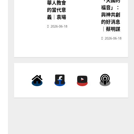
「天國的
神
華人教會
學
普世宣教
福音」：
的當代意
教
育
向穆斯林傳福音的可行策略
與神共創
義｜袁瑒
｜黃約瑟
的好消息
2026-06-18
｜蔡明謀
2025-02-20
4
2026-06-18
普世宣教
差傳過來人的佳美見證｜歐
陽瑞萍
2025-02-20
5
普世宣教
馬來西亞華人的農曆新年｜
余自力
2025-02-18
6
普世宣教
德國華人宣教經歷｜吳振