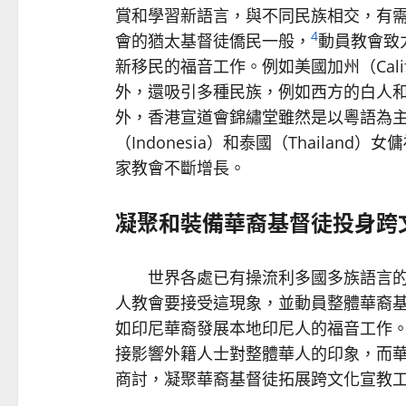
賞和學習新語言，與不同民族相交，有
4
會的猶太基督徒僑民一般，
動員教會致
新移民的福音工作。例如美國加州（Califo
外，還吸引多種民族，例如西方的白人
外，香港宣道會錦繡堂雖然是以粵語為
（Indonesia）和泰國（Thaila
家教會不斷增長。
凝聚和裝備華裔基督徒投身跨
世界各處已有操流利多國多族語言的
人教會要接受這現象，並動員整體華裔
如印尼華裔發展本地印尼人的福音工作
接影響外籍人士對整體華人的印象，而
商討，凝聚華裔基督徒拓展跨文化宣教