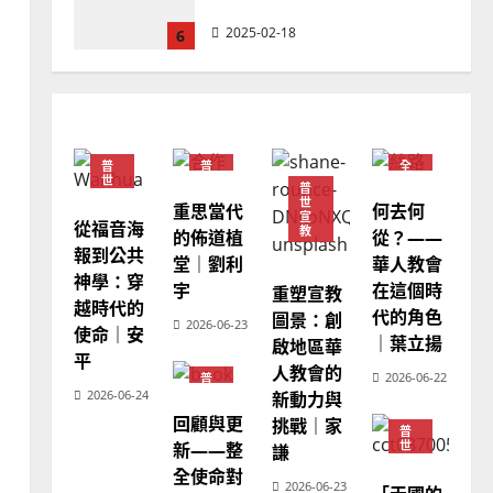
忠、溫淑芳
2025-02-20
7
教會發展
門徒培育
如何以國度思維建造地方堂
會？
普
普
全
2024-01-09
1
世
世
球
普
宣
宣
華
世
重思當代
何去何
教
教
人
宣
教
從福音海
普世宣教
教
的佈道植
從？——
會
報到公共
福音未及之民的定義、現況
堂｜劉利
華人教會
普
世
神學：穿
及反思｜葉大銘
宇
在這個時
宣
重塑宣教
教
越時代的
代的角色
圖景：創
2025-02-18
2
2026-06-23
使命｜安
｜葉立揚
啟地區華
平
人教會的
2026-06-22
普
普世宣教
神學教育
世
2026-06-24
新動力與
宣
宣教的整全使命｜王永信
回顧與更
教
挑戰｜家
普
世
新——整
2025-02-18
謙
宣
3
全使命對
教
2026-06-23