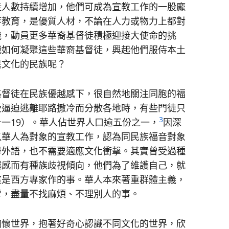
人數持續增加，他們可成為宣教工作的一股龐
等教育，是優質人材，不論在人力或物力上都對
機，動員更多華裔基督徒積極迎接大使命的挑
織如何凝聚這些華裔基督徒，興起他們服侍本土
異文化的民族呢？
督徒在民族優越感下，很自然地關注同胞的福
受逼迫逃離耶路撒冷而分散各地時，有些門徒只
3
一19）。華人佔世界人口逾五份之一，
因深
以華人為對象的宣教工作，認為同民族福音對象
學外語，也不需要適應文化衝擊。其實曾受過種
越感而有種族歧視傾向，他們為了維護自己，就
這是西方專家作的事。華人本來著重群體主義，
雪，盡量不找麻煩、不理別人的事。
懷世界，抱著好奇心認識不同文化的世界，欣