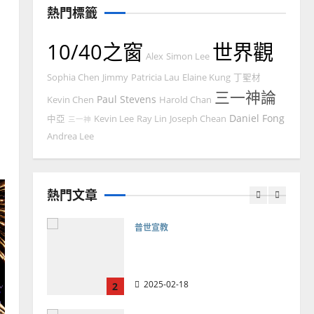
熱門標籤
2025-02-20
7
10/40之窗
世界觀
教會發展
門徒培育
Alex
Simon Lee
如何以國度思維建造地方堂
Sophia Chen
Jimmy
Patricia Lau
Elaine Kung
丁聖材
會？
三一神論
Paul Stevens
Kevin Chen
Harold Chan
2024-01-09
1
Daniel Fong
中亞
Kevin Lee
Ray Lin
Joseph Chean
三一神
普世宣教
Andrea Lee
福音未及之民的定義、現況
及反思｜葉大銘
熱門文章
2025-02-18
2
普世宣教
神學教育
宣教的整全使命｜王永信
2025-02-18
3