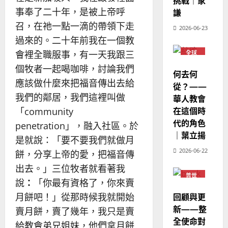
挑戰｜家
宣
年
2025-
事奉了二十年，是被上帝呼
教
謙
｜
02-
經
余
20
召，在祂一點一滴的帶領下走
2026-06-23
歷
自
過來的。二十年前我在一個教
｜
力
會裡全職服事，有一天我跟三
全球
吳
華人
振
教會
個牧者一起喝咖啡，討論我們
2025-
何去何
普世
忠
02-
應該做什麼來把福音傳出去給
宣教
從？——
、
18
我們的鄰居，我們這裡叫做
華人教會
溫
在這個時
「community
淑
代的角色
芳
penetration」，融入社區。於
｜葉立揚
是就說：「要不要我們就做月
2025-
2026-06-22
餅，分享上帝的愛，把福音傳
02-
出去。」三位牧者就看著我
20
普世
說
：
「你最有資格了，你來賣
宣教
回顧與更
月餅吧！」從那時候我就開始
新——整
賣月餅，賣了幾年，我只是賣
全使命對
給教會弟兄姐妹，他們拿月餅