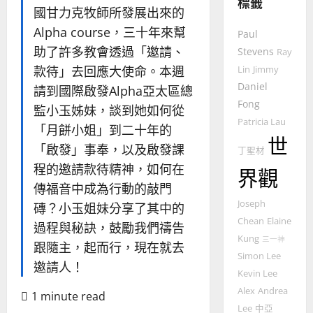
標籤
4
王
林
國甘力克牧師所發展出來的
永
傳
Alpha course，三十年來幫
普世宣教
Paul
信
福
差
助了許多教會透過「邀請、
音
Stevens
Ray
傳
的
2025-
款待」去回應大使命。本週
Lin
Jimmy
過
可
02-
Daniel
請到國際啟發Alpha亞太區總
5
來
18
行
Fong
監小玉姊妹，談到她如何從
人
策
Patricia Lau
普世宣教
的
略
「月餅小姐」到二十年的
世
馬
佳
｜
「啟發」事奉，以及啟發課
丁聖材
來
美
黃
程的邀請款待精神，如何在
界觀
西
見
約
6
亞
傳福音中成為行動的敲門
證
瑟
華
｜
Joseph
磚？小玉姐妹分享了其中的
普世宣教
人
歐
Chean
Elaine
2025-
過程與秘訣，鼓勵我們禱告
德
的
陽
02-
Kung
三一神
跟隨主，起而行，現在就去
國
農
瑞
20
Simon Lee
華
曆
萍
邀請人！
Kevin Lee
7
人
新
Alex
Andrea
宣
年
1 minute read
2025-
教會發展
教
Lee
中亞
｜
02-