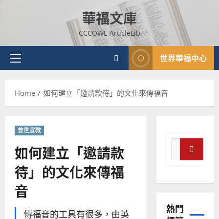
Skip
華福文庫
to
content
CCCOWE ArticleLib
世界華福中心
Primary
Menu
Home
如何建立「邀請款待」的文化來傳福音
普世宣教
神學教育
普世宣教
宣
Search
教
如何建立「邀請款
for:
的
3
Search
待」的文化來傳福
整
普世宣教
全
音
使
向
命
穆
熱門
｜
斯
傳福音的工具有很多，由英