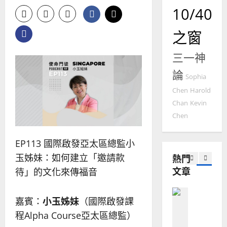
門徒培育
經
余
10/40
20
如
歷
自
何
｜
力
之窗
以
1
吳
國
振
三一神
2025-
普世宣教
度
忠
02-
思
論
福
、
18
Sophia
維
音
溫
Chen
Harold
建
未
淑
Chan
Kevin
2
造
及
芳
Chen
地
之
普世宣教
方
民
2025-
神學教育
堂
的
EP113 國際啟發亞太區總監小
02-
宣
會
定
20
熱門
玉姊妹：如何建立「邀請款
教
？
義
文章
的
待」的文化來傳福音
3
、
整
現
2024-
普世宣教
全
況
01-
嘉賓：
小玉姊妹
（國際啟發課
使
向
09
及
程Alpha Course亞太區總監）
命
穆
反