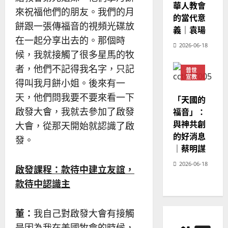
華人教會
來祝福他們的朋友。我們的月
的當代意
餅跟一張傳福音的視頻光碟放
義｜袁瑒
在一起分享出去的。那個時
2026-06-18
候，我就接觸了很多星馬的牧
者，他們不記得我名字，只記
普世
宣教
得叫我月餅小姐。後來有一
神學
教育
天，他們問我要不要來看一下
「天國的
啟發大會，我就去參加了啟發
福音」：
與神共創
大會，從那天開始就認識了啟
的好消息
發。
｜蔡明謀
2026-06-18
啟發課程：款待中建立友誼，
款待中認識主
董：
我自己對啟發大會有接觸
是因為我在美國牧會的時候，