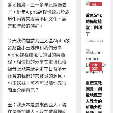
｜
斯
各地推廣，三十多年已經過去
思
普世
4
宣教
王
林
｜
了，近年Alpha課程也致力於處
永
傳
重思當代
葉
境化內容來服事不同文化、語
普世宣教
信
福
的佈道植
大
差
言和年齡的族群。
音
銘
堂｜劉利
傳
的
2025-
宇
過
可
02-
2025-
今天我們邀請到亞太區Alpha啟
5
2026-06-23
來
18
行
02-
發總監小玉姊妹和我們分享
人
策
18
普世宣教
的
略
Alpha課程處境化的目的與過
馬
佳
｜
程，相信她的分享在處境化傳
來
美
黃
普世
福音上能帶給身處在日益多元
宣教
西
見
約
6
亞
證
社會的我們非常寶貴的洞見。
瑟
華
｜
重塑宣教
小玉姊妹，可不可以請你先很
普世宣教
人
歐
2025-
圖景：創
簡單介紹自己？
德
的
陽
02-
啟地區華
國
農
瑞
20
人教會的
華
曆
萍
玉：
我原本是馬來西亞人，現
新動力與
7
人
新
在是新加坡人。我在啟發裡面