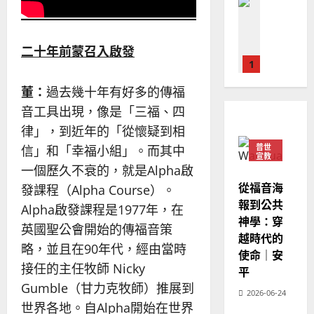
教會發展
教
｜
02-
門徒培育
經
余
20
如
歷
自
何
二十年前蒙召入啟發
｜
力
以
1
吳
國
振
2025-
董：
過去幾十年有好多的傳福
普世宣教
度
忠
02-
思
音工具出現，像是「三福、四
福
、
18
維
音
溫
律」，到近年的「從懷疑到相
建
未
淑
普世
信」和「幸福小組」。而其中
2
造
及
宣教
芳
一個歷久不衰的，就是Alpha啟
地
之
普世宣教
從福音海
方
民
發課程（Alpha Course）。
2025-
神學教育
堂
報到公共
的
02-
Alpha啟發課程是1977年，在
宣
會
定
神學：穿
20
英國聖公會開始的傳福音策
教
？
義
越時代的
的
3
略，並且在90年代，經由當時
、
使命｜安
整
現
接任的主任牧師 Nicky
2024-
平
普世宣教
全
況
01-
Gumble（甘力克牧師）推展到
使
向
2026-06-24
09
及
世界各地。自Alpha開始在世界
命
穆
反