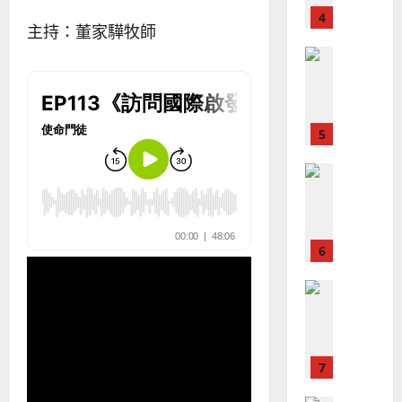
｜
斯
思
4
王
林
｜
主持：董家驊牧師
永
傳
葉
普世宣教
信
福
大
差
音
銘
傳
的
2025-
過
可
02-
2025-
5
來
18
行
02-
人
策
18
普世宣教
的
略
馬
佳
｜
來
美
黃
西
見
約
6
亞
證
瑟
華
｜
普世宣教
人
歐
2025-
德
的
陽
02-
國
農
瑞
20
華
曆
萍
7
人
新
宣
年
2025-