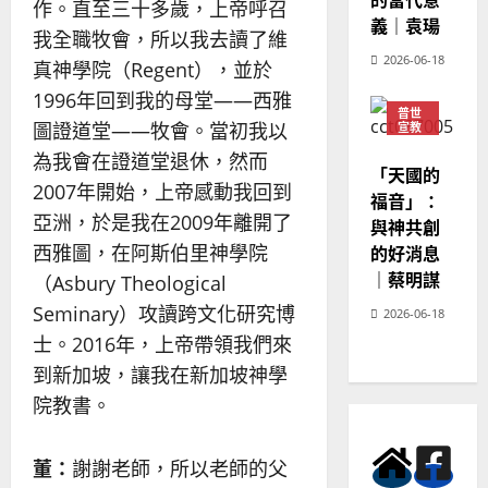
的當代意
作。直至三十多歲，上帝呼召
義｜袁瑒
我全職牧會，所以我去讀了維
2026-06-18
真神學院（Regent），並於
1996年回到我的母堂——西雅
普世
圖證道堂——牧會。當初我以
宣教
神學
為我會在證道堂退休，然而
教育
「天國的
2007年開始，上帝感動我回到
福音」：
亞洲，於是我在2009年離開了
與神共創
西雅圖，在阿斯伯里神學院
的好消息
｜蔡明謀
（Asbury Theological
Seminary）攻讀跨文化研究博
2026-06-18
士。2016年，上帝帶領我們來
到新加坡，讓我在新加坡神學
院教書。
董：
謝謝老師，所以老師的父