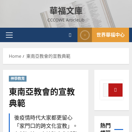
Skip
華福文庫
to
content
CCCOWE ArticleLib
世界華福中心
Primary
Menu
Home
東南亞教會的宣教典範
神學教育
Search
東南亞教會的宣教
for:
普世宣教
Search
典範
神學教育
宣
後疫情時代大家都更留心
教
的
3
熱門
「家門口的跨文化宣教」。
整