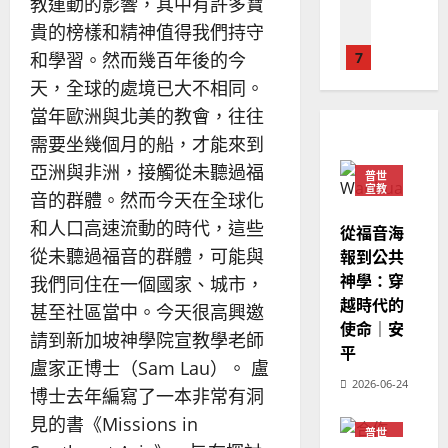
02-
教運動的影響，其中有許多寶
國
農
瑞
20
貴的榜樣和精神值得我們持守
華
曆
萍
7
和學習。然而幾百年後的今
人
新
宣
年
天，全球的處境已大不相同。
2025-
教會發展
教
｜
02-
當年歐洲與北美的教會，往往
門徒培育
經
余
20
需要坐幾個月的船，才能來到
如
歷
自
何
｜
亞洲與非洲，接觸從未聽過福
力
普世
以
1
宣教
吳
音的群體。然而今天在全球化
國
振
2025-
和人口高速流動的時代，這些
普世宣教
度
從福音海
忠
02-
思
福
從未聽過福音的群體，可能與
報到公共
、
18
維
音
神學：穿
溫
我們同住在一個國家、城市，
建
未
淑
越時代的
甚至社區當中。今天很高興邀
2
造
及
芳
使命｜安
請到新加坡神學院宣教學老師
地
之
平
普世宣教
方
民
盧家正博士（Sam Lau）。 盧
2025-
神學教育
堂
2026-06-24
的
02-
博士去年編寫了一本非常有洞
宣
會
定
20
見的書《Missions in
教
？
義
普世
3
宣教