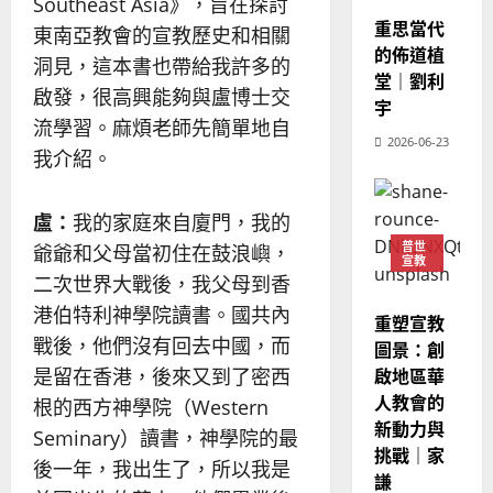
的
Southeast Asia》，旨在探討
、
整
重思當代
現
2024-
東南亞教會的宣教歷史和相關
普世宣教
全
況
的佈道植
01-
洞見，這本書也帶給我許多的
使
向
09
及
堂｜劉利
啟發，很高興能夠與盧博士交
命
穆
反
宇
｜
斯
思
流學習。麻煩老師先簡單地自
4
2026-06-23
王
林
｜
我介紹。
永
傳
葉
普世宣教
信
福
大
差
音
盧：
我的家庭來自廈門，我的
銘
傳
的
2025-
普世
爺爺和父母當初住在鼓浪嶼，
宣教
過
可
02-
2025-
二次世界大戰後，我父母到香
5
來
18
行
02-
人
港伯特利神學院讀書。國共內
策
18
重塑宣教
普世宣教
的
略
戰後，他們沒有回去中國，而
圖景：創
馬
佳
｜
是留在香港，後來又到了密西
啟地區華
來
美
黃
人教會的
根的西方神學院（Western
西
見
約
新動力與
6
亞
證
瑟
Seminary）讀書，神學院的最
挑戰｜家
華
｜
後一年，我出生了，所以我是
普世宣教
人
謙
歐
2025-