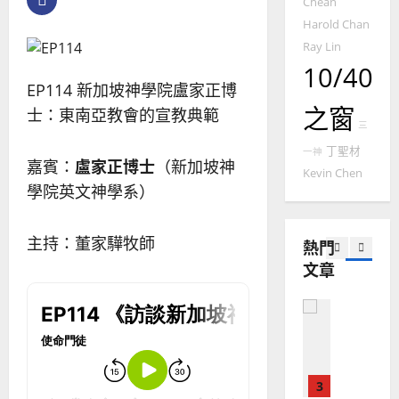
國
Chean
農
瑞
20
華
曆
萍
Harold Chan
7
人
新
Ray Lin
宣
年
2025-
10/40
教會發展
教
｜
02-
EP114 新加坡神學院盧家正博
門徒培育
經
余
20
之窗
士：東南亞教會的宣教典範
如
歷
自
三
何
｜
力
丁聖材
一神
以
1
吳
嘉賓：
盧家正博士
（新加坡神
國
Kevin Chen
振
2025-
學院英文神學系）
普世宣教
度
忠
02-
思
福
、
18
維
音
溫
主持：董家驊牧師
熱門
建
未
淑
文章
2
造
及
芳
地
之
普世宣教
方
民
2025-
神學教育
堂
的
02-
宣
會
定
20
教
？
義
的
3
、