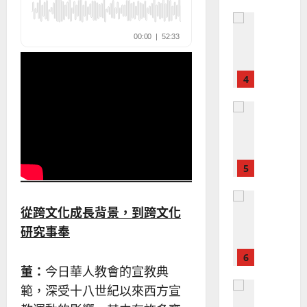
整
現
2024-
普世宣教
全
況
01-
使
向
09
及
命
穆
反
｜
斯
思
4
王
林
｜
永
傳
葉
普世宣教
信
福
大
差
音
銘
傳
的
2025-
過
可
02-
2025-
5
來
18
行
02-
人
策
18
普世宣教
的
略
從跨文化成長背景，到跨文化
馬
佳
｜
來
美
研究事奉
黃
西
見
約
6
亞
證
瑟
董：
今日華人教會的宣教典
華
｜
普世宣教
人
範，深受十八世紀以來西方宣
歐
2025-
德
的
陽