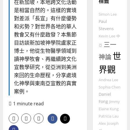
標籤
在新加坡，本地跨文化活動
普世宣教
全
是相當自然的。這樣的實境
使
向
Simon Lee
命
穆
對差派「長宣」有什麼優勢
Paul
｜
斯
和劣勢？對世界各地的華人
Stevens
4
王
林
教會又有什麼啟發？本集節
永
Kevin Lee
傳
中
普世宣教
目訪談新加坡神學院盧家正
信
三一
福
亞
差
音
博士，他從生物醫學領域到
世
傳
神論
的
2025-
讀神學牧會、再繼續跨文化
過
可
02-
宣教學研究，從亞洲到美洲
界觀
5
來
18
行
人
來回的生命歷程，分享處境
策
普世宣教
Andrea Lee
的
略
化神學與東南亞宣教的真實
馬
佳
Sophia Chen
｜
案例。
來
美
黃
Daniel
西
見
約
Fong
Jimmy
1 minute read
6
亞
證
瑟
Elaine Kung
華
｜
Patricia Lau
普世宣教
人
歐
2025-
Alex
Joseph
德
的
陽
02-