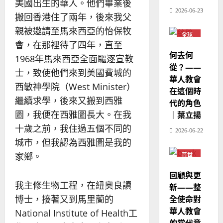
美國出生的華人。他們畢業後
德
的
陽
02-
2026-06-23
國
農
搬回香港住了兩年，後來我父
瑞
20
華
曆
萍
親被邀請至馬來西亞的怡保牧
7
全球
人
新
華人
會，在那裡待了四年，直至
宣
教會
年
2025-
何去何
1968年馬來西亞全面驅逐宣教
教
普世
｜
02-
宣教
從？——
經
余
20
士，致使他們來到美國費城的
華人教會
歷
自
西敏神學院（West Minister）
在這個時
｜
力
繼續求學，後來又搬到西雅
代的角色
吳
振
圖，我便在西雅圖長大。在我
｜葉立揚
2025-
忠
02-
十歲之前，我住過五個不同的
2026-06-22
、
18
城市，但我認為西雅圖是我的
溫
家鄉。
普世
淑
宣教
芳
回顧與更
我主修生物工程，在紐奧良讀
新——整
2025-
博士，接著又到馬里蘭的
全使命對
02-
華人教會
20
National Institute of Health工